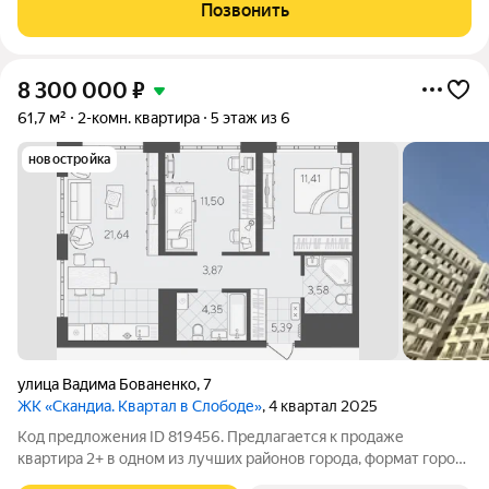
многоуровневых паркингов. Доминантами проекта станут две
Позвонить
24-этажные секции. Квартал
8 300 000
₽
61,7 м²
2-комн. квартира
5 этаж из 6
новостройка
улица Вадима Бованенко
,
7
ЖК «Скандиа. Квартал в Слободе»
, 4 квартал 2025
Код предложения ID 819456. Предлагается к продаже
квартира 2+ в одном из лучших районов города, формат город
в городе - это район Тюменская Слобода. Абсолютна вся