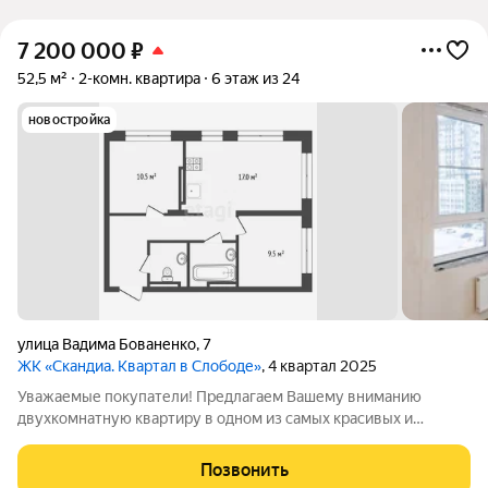
7 200 000
₽
52,5 м²
2-комн. квартира
6 этаж из 24
новостройка
улица Вадима Бованенко
,
7
ЖК «Скандиа. Квартал в Слободе»
, 4 квартал 2025
Уважаемые покупатели! Предлагаем Вашему вниманию
двухкомнатную квартиру в одном из самых красивых и
современных жилых комплексов г. Тюмени "Квартал Скандиа.
В Слободе"! О КВАРТИРЕ: планировка 2+ с просторной и очень
Позвонить
светлой кухней-гостиной, двумя