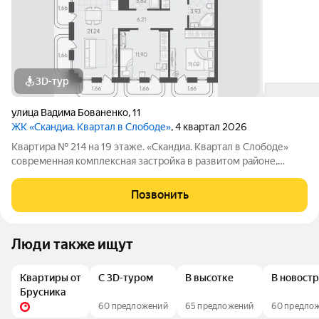
3D-тур
улица Вадима Бованенко
,
11
ЖК «Скандиа. Квартал в Слободе»
, 4 квартал 2026
Квартира № 214 на 19 этаже. «Скандиа. Квартал в Слободе»
современная комплексная застройка в развитом районе,
состоящая из двух домов переменной этажности и двух
многоуровневых паркингов. Доминантами проекта станут две
Позвонить
24-этажные секции. Квартал
Люди также ищут
Квартиры от
С 3D-туром
В высотке
В новост
Брусника
60 предложений
65 предложений
60 предло