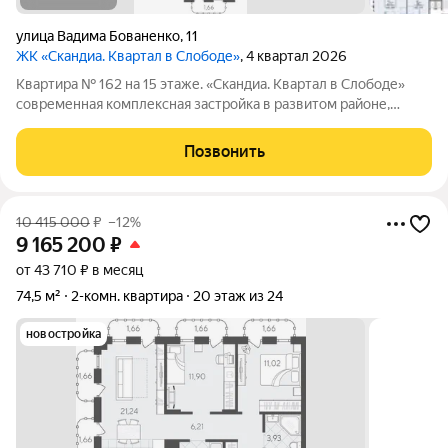
улица Вадима Бованенко
,
11
ЖК «Скандиа. Квартал в Слободе»
, 4 квартал 2026
Квартира № 162 на 15 этаже. «Скандиа. Квартал в Слободе»
современная комплексная застройка в развитом районе,
состоящая из двух домов переменной этажности и двух
многоуровневых паркингов. Доминантами проекта станут две
Позвонить
24-этажные секции. Квартал
10 415 000
₽
–12%
9 165 200
₽
от 43 710 ₽ в месяц
74,5 м²
2-комн. квартира
20 этаж из 24
новостройка