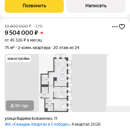
инфраструктура в шаговой доступности, не более 7 минут
Позвонить
Написать
пешком. Детские сады в соседнем
10 800 000
₽
–12%
9 504 000
₽
от 45 326 ₽ в месяц
75 м²
2-комн. квартира
20 этаж из 24
новостройка
3D-тур
улица Вадима Бованенко
,
11
ЖК «Скандиа. Квартал в Слободе»
, 4 квартал 2026