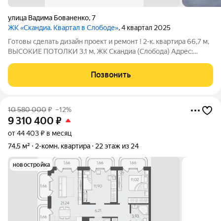
улица Вадима Бованенко
,
7
ЖК «Скандиа. Квартал в Слободе»
, 4 квартал 2025
Готовы сделать дизайн проект и ремонт ! 2-к. квартира 66,7 м,
ВЫСОКИЕ ПОТОЛКИ 3,1 м, ЖК Скандиа (Слобода) Адрес:
Тюмень, ул. Вадима Бованенко, 7. Жилой комплекс «Скандиа.
Квартал в Слободе». О квартире: Площадь: 66,72 м Комнат: 2
Позвонить
спальни +
10 580 000
₽
–12%
9 310 400
₽
от 44 403 ₽ в месяц
74,5 м²
2-комн. квартира
22 этаж из 24
новостройка