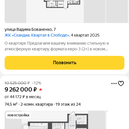
улица Вадима Бованенко
,
7
ЖК «Скандиа. Квартал в Слободе»
, 4 квартал 2025
О квартире Предлагаем вашему вниманию стильную и
атмосферную квартиру формата евро-3 (2+) в новом
доме.Площадь с учетом балконов 75 кв.м В квартире НИКТО
НЕ ПРОЖИВАЛ абсолютно новое пространство для жизни.
Позвонить
ИМЕЕТСЯ ПАРКИНГ МНОГОУРОВНЕВЫЙ может идти
10 525 000
₽
–12%
9 262 000
₽
от 44 172 ₽ в месяц
74,5 м²
2-комн. квартира
19 этаж из 24
новостройка