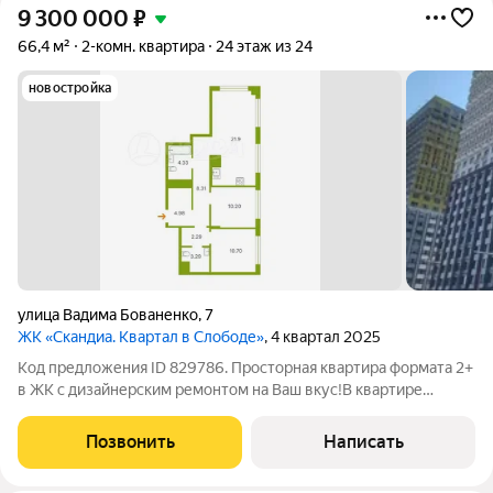
9 300 000
₽
66,4 м²
2-комн. квартира
24 этаж из 24
новостройка
улица Вадима Бованенко
,
7
ЖК «Скандиа. Квартал в Слободе»
, 4 квартал 2025
Код предложения ID 829786. Просторная квартира формата 2+
в ЖК с дизайнерским ремонтом на Ваш вкус!В квартире
идеальная геометрия комнат: легко зонировать пространство
и расставить мебель. В просторной кухне-гостиной удобно
Позвонить
Написать
готовить, устраивать