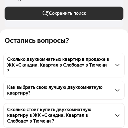
Сохранить поиск
Остались вопросы?
Сколько двухкомнатных квартир в продаже в
ЖК «Скандиа. Квартал в Слободе» в Тюмени
?
На Яндекс Недвижимости в продаже в ЖК 
«Скандиа. Квартал в Слободе» в Тюмени 66 
Как выбрать свою лучшую двухкомнатную
квартиру?
двухкомнатных квартир, из них 6 объявлений от 
агентств, 60 объявлений от застройщиков
Чтобы купить 2-комнатную квартиру в ЖК 
«Скандиа. Квартал в Слободе», воспользуйтесь 
Сколько стоит купить двухкомнатную
квартиру в ЖК «Скандиа. Квартал в
тепловой картой для оценки инфраструктуры и 
Слободе» в Тюмени ?
транспортной доступности в выбранном районе в 