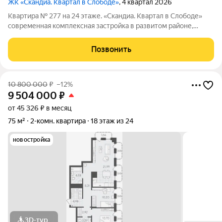
ЖК «Скандиа. Квартал в Слободе»
, 4 квартал 2026
Квартира № 277 на 24 этаже. «Скандиа. Квартал в Слободе»
современная комплексная застройка в развитом районе,
состоящая из двух домов переменной этажности и двух
многоуровневых паркингов. Доминантами проекта станут две
Позвонить
24-этажные секции. Квартал
10 800 000
₽
–12%
9 504 000
₽
от 45 326 ₽ в месяц
75 м²
2-комн. квартира
18 этаж из 24
новостройка
3D-тур