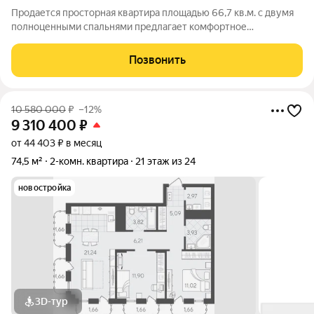
Продается просторная квартира площадью 66,7 кв.м. с двумя
полноценными спальнями предлагает комфортное
проживание для семьи. Ключевыми преимуществами
являются видовые характеристики квартиры с 23 этажа.
Позвонить
Планировка функциональна и рациональна,
10 580 000
₽
–12%
9 310 400
₽
от 44 403 ₽ в месяц
74,5 м²
2-комн. квартира
21 этаж из 24
новостройка
3D-тур