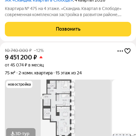
ЖК «Скандиа. Квартал в Слободе»
, 4 квартал 2026
Квартира № 475 на 4 этаже. «Скандиа. Квартал в Слободе»
современная комплексная застройка в развитом районе,
состоящая из двух домов переменной этажности и двух
многоуровневых паркингов. Доминантами проекта станут две
Позвонить
24-этажные секции. Квартал
10 740 000
₽
–12%
9 451 200
₽
от 45 074 ₽ в месяц
75 м²
2-комн. квартира
15 этаж из 24
новостройка
3D-тур