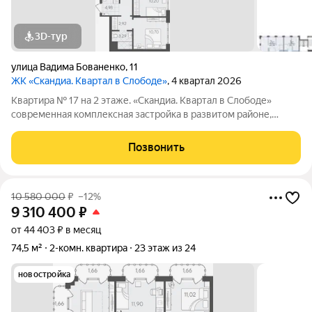
3D-тур
улица Вадима Бованенко
,
11
ЖК «Скандиа. Квартал в Слободе»
, 4 квартал 2026
Квартира № 17 на 2 этаже. «Скандиа. Квартал в Слободе»
современная комплексная застройка в развитом районе,
состоящая из двух домов переменной этажности и двух
многоуровневых паркингов. Доминантами проекта станут две
Позвонить
24-этажные секции. Квартал
10 580 000
₽
–12%
9 310 400
₽
от 44 403 ₽ в месяц
74,5 м²
2-комн. квартира
23 этаж из 24
новостройка