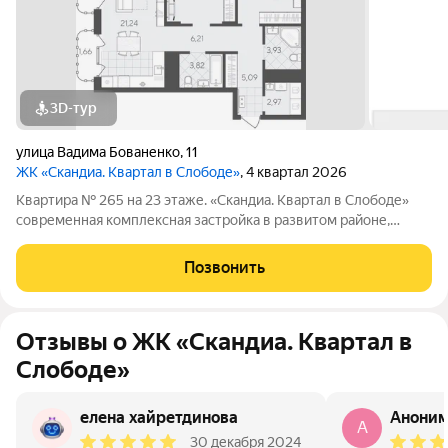
3D-тур
улица Вадима Бованенко
,
11
ЖК «Скандиа. Квартал в Слободе»
, 4 квартал 2026
Квартира № 265 на 23 этаже. «Скандиа. Квартал в Слободе»
современная комплексная застройка в развитом районе,
состоящая из двух домов переменной этажности и двух
многоуровневых паркингов. Доминантами проекта станут две
Позвонить
24-этажные секции. Квартал
Отзывы о ЖК «Скандиа. Квартал в
Слободе»
елена хайретдинова
Анони
A
30 декабря 2024