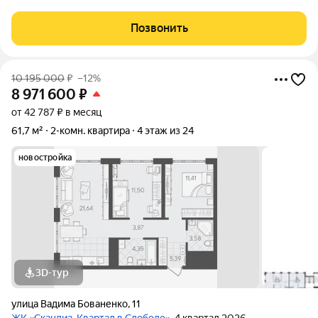
состоящая из двух домов переменной этажности и двух
многоуровневых паркингов. Доминантами проекта станут две
Позвонить
24-этажные секции. Квартал
10 195 000
₽
–12%
8 971 600
₽
от 42 787 ₽ в месяц
61,7 м²
2-комн. квартира
4 этаж из 24
новостройка
3D-тур
улица Вадима Бованенко
,
11