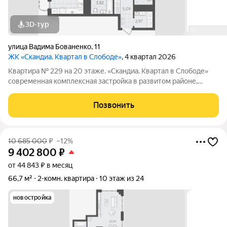
3D-тур
улица Вадима Бованенко
,
11
ЖК «Скандиа. Квартал в Слободе»
, 4 квартал 2026
Квартира № 229 на 20 этаже. «Скандиа. Квартал в Слободе»
современная комплексная застройка в развитом районе,
состоящая из двух домов переменной этажности и двух
многоуровневых паркингов. Доминантами проекта станут две
Позвонить
24-этажные секции. Квартал
10 685 000
₽
–12%
9 402 800
₽
от 44 843 ₽ в месяц
66,7 м²
2-комн. квартира
10 этаж из 24
новостройка