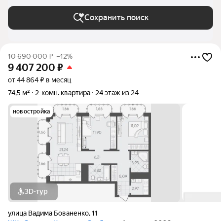
Сохранить поиск
10 690 000
₽
–12%
9 407 200
₽
от 44 864 ₽ в месяц
74,5 м²
2-комн. квартира
24 этаж из 24
новостройка
3D-тур
улица Вадима Бованенко
,
11