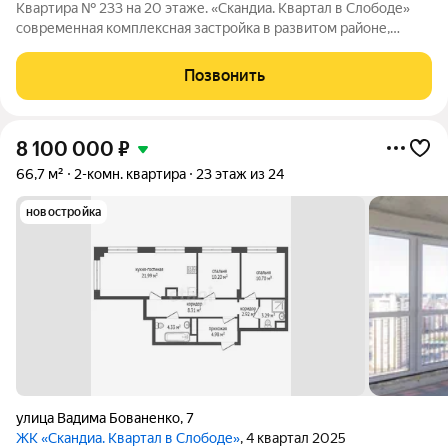
Квартира № 233 на 20 этаже. «Скандиа. Квартал в Слободе»
современная комплексная застройка в развитом районе,
состоящая из двух домов переменной этажности и двух
многоуровневых паркингов. Доминантами проекта станут две
Позвонить
24-этажные секции. Квартал
8 100 000
₽
66,7 м²
2-комн. квартира
23 этаж из 24
новостройка
улица Вадима Бованенко
,
7
ЖК «Скандиа. Квартал в Слободе»
, 4 квартал 2025