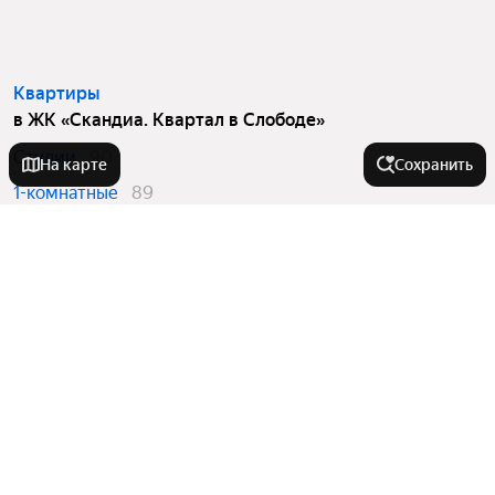
Квартиры
в ЖК «Скандиа. Квартал в Слободе»
Студии
90
На карте
Сохранить
1-комнатные
89
2-комнатные
66
Вторичный рынок
в ЖК «Скандиа. Квартал в Слободе»
Студии
16
1-комнатные
13
2-комнатные
6
Квартиры в новостройках