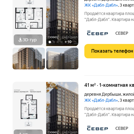
ЖК «Дабл-Дабл»
, 3 квар
Продаётся квартира пло
"Дабл-Дабл". Квартира н
квартиры 26.28 м2, площадь прос
особенностей планировки изолированные комнаты с окнам
СЕВЕР
одну сторону, 1
3D-тур
+
10
Показать телефон
41 м² · 1-комнатная к
деревня Дербыши
,
жило
ЖК «Дабл-Дабл»
, 3 квар
Продаётся квартира пло
"Дабл-Дабл". Квартира н
квартиры 10.92 м2, площадь прос
особенностей планировки изолированные комнаты с окнам
СЕВЕР
одну сторону, 1