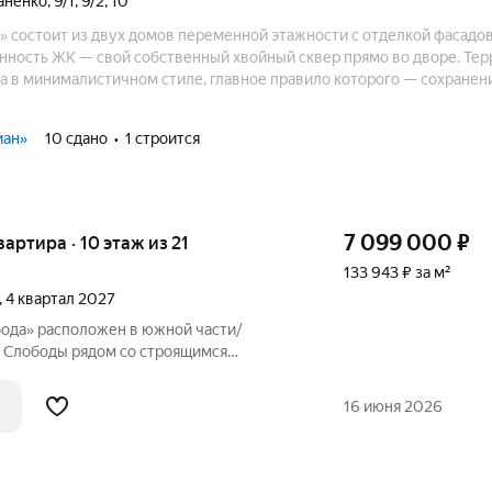
аненко
,
9/1
,
9/2
,
10
 состоит из двух домов переменной этажности с отделкой фасадов
енность ЖК — свой собственный хвойный сквер прямо во дворе. Те
а в минималистичном стиле, главное правило которого — сохранен
ное встраивание объектов инфраструктуры в природную среду. В п
е планировки. У каждой — уникальный облик, своё продуманное пр
иан»
10 сдано
1 строится
7 099 000
₽
квартира · 10 этаж из 21
133 943 ₽ за м²
, 4 квартал 2027
ода» расположен в южной части/
 Слободы рядом со строящимся
цах улиц Заполярная и Спасская.
16 июня 2026
рода,