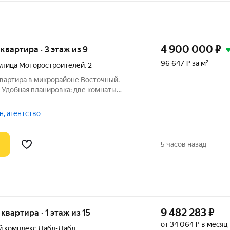
4 900 000
₽
 квартира · 3 этаж из 9
96 647 ₽ за м²
улица Моторостроителей
,
2
квартира в микрорайоне Восточный.
 Удобная планировка: две комнаты
формы, просторная кухня, раздельный
онтом и мебелью. В стоимость квартиры
, агентство
5 часов назад
9 482 283
₽
 квартира · 1 этаж из 15
от 34 064 ₽ в месяц
й комплекс Дабл-Дабл