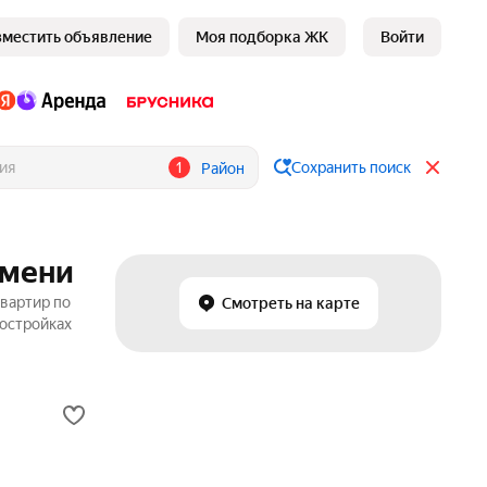
зместить объявление
Моя подборка ЖК
Войти
1
Сохранить поиск
Район
юмени
вартир по
Смотреть на карте
востройках