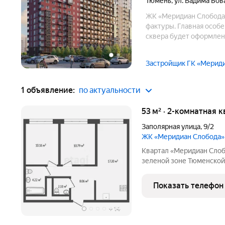
Тюмень
,
ул. Вадима Бов
ЖК «Меридиан Слобода»
фактуры. Главная особ
сквера будет оформлен
экосистемы и гармонич
использованы авторски
Застройщик ГК «Мерид
1 объявление:
по актуальности
53 м² · 2-комнатная 
Заполярная улица
,
9/2
ЖК «Меридиан Слобода»
Квартал «Меридиан Слоб
зеленой зоне Тюменской
Комарово парком в грани
Тюменская Слобода молодой, крупный и очень динамично
Показать телефон
развивающийся район го
+
14