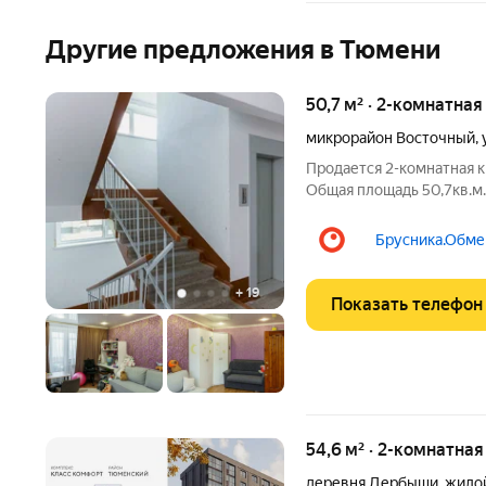
Другие предложения в Тюмени
50,7 м² · 2-комнатная
микрорайон Восточный
,
Продается 2-комнатная 
Общая площадь 50,7кв.м.
правильной квадратной 
санузел. Квартира с рем
Брусника.Обмен
входит:
+
19
Показать телефон
54,6 м² · 2-комнатная
деревня Дербыши
,
жило