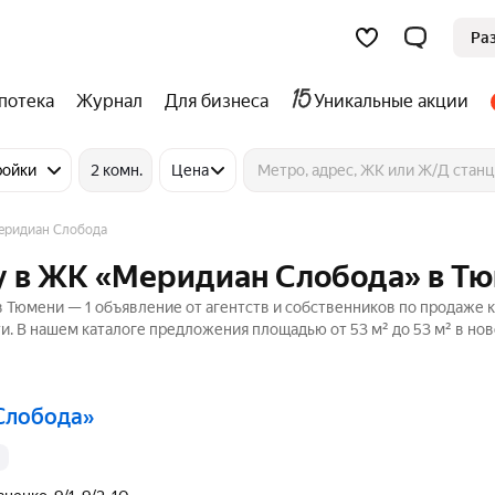
Ра
потека
Журнал
Для бизнеса
Уникальные акции
ройки
2 комн.
Цена
ридиан Слобода
у в ЖК «Меридиан Слобода» в Т
Тюмени — 1 объявление от агентств и собственников по продаже к
и. В нашем каталоге предложения площадью от 53 м² до 53 м² в но
Слобода»