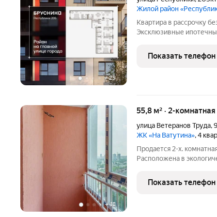
Жилой район «Республи
Квартира в рассрочку бе
Эксклюзивные ипотечные
2025 года. Информация 
расскажут. Продается че
Показать телефон
предчистовой отделкой 
+
25
55,8 м² · 2-комнатная
улица Ветеранов Труда
,
ЖК «На Ватутина»
, 4 ква
Продается 2-х. комнатна
Расположена в экологич
чepнoвaя oтдeлкa все готово к финальной стадии ремонта. ЖК «На
Ватутина» расположен в
Показать телефон
инфраструктурой.
+
18