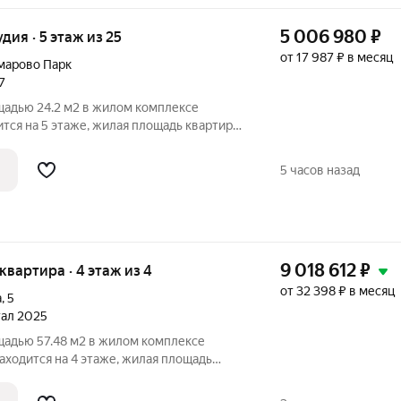
5 006 980
₽
удия · 5 этаж из 25
от 17 987 ₽ в месяц
марово Парк
7
щадью 24.2 м2 в жилом комплексе
ится на 5 этаже, жилая площадь квартиры
«Айрис»
вной и комфортной жизни «Айрис»
5 часов назад
9 018 612
₽
 квартира · 4 этаж из 4
от 32 398 ₽ в месяц
а
,
5
тал 2025
щадью 57.48 м2 в жилом комплексе
аходится на 4 этаже, жилая площадь
торной кухни 22.38 м2. Среди
и на