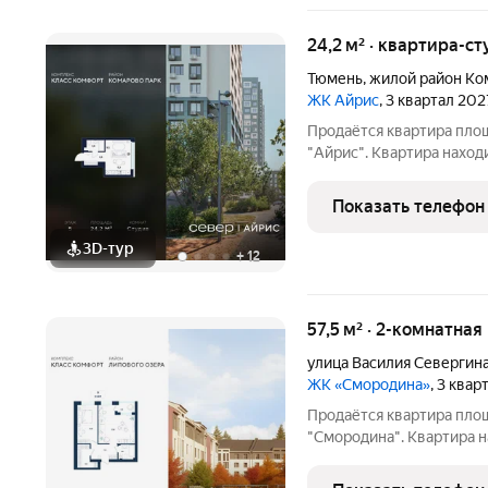
24,2 м² · квартира-ст
Тюмень
,
жилой район Ко
ЖК Айрис
, 3 квартал 202
Продаётся квартира пло
"Айрис". Квартира наход
9.5 м2, площадь кухни-ниши м2 Срок сдачи III кв. 2027 
Смарт-квартал для акти
Показать телефон
расположен в
3D-тур
+
12
57,5 м² · 2-комнатная
улица Василия Севергин
ЖК «Смородина»
, 3 квар
Продаётся квартира пло
"Смородина". Квартира н
квартиры 14.43 м2, площадь прос
особенностей планировки изолированные комнаты с окнам