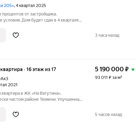
ки 205»
, 4 квартал 2025
з процентов от застройщика.
 условия. Дом будет сдан в 4 квартале
по телефону, наши менеджеры вам все
тырехкомнатная квартира с
3 часа назад
в ЖК
5 190 000
₽
 квартира · 16 этаж из 17
93 011 ₽ за м²
9Ак3
ртал 2021
я квартира в ЖК «На Ватутина».
ески чистом районе Тюмени. Улyчшeннaя
 районе с уже развитой социальной
5 часов назад