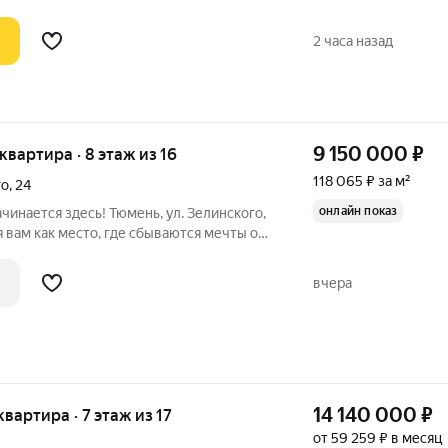
2 часа назад
9 150 000
₽
 квартира · 8 этаж из 16
118 065 ₽ за м²
го
,
24
онлайн показ
чинается здесь! Тюмень, ул. Зелинского,
вьте: вы на 6-м этаже, чуть выше суеты,
 Света здесь столько, что даже в
вчера
14 140 000
₽
квартира · 7 этаж из 17
от 59 259 ₽ в месяц