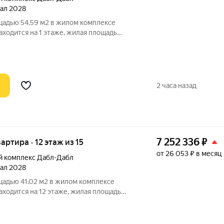
тал 2028
щадью 54.59 м2 в жилом комплексе
аходится на 1 этаже, жилая площадь
торной кухни 10.28 м2. Среди
и на
2 часа назад
7 252 336
₽
вартира · 12 этаж из 15
от 26 053 ₽ в месяц
й комплекс Дабл-Дабл
тал 2028
щадью 41.02 м2 в жилом комплексе
аходится на 12 этаже, жилая площадь
торной кухни 15.07 м2. Среди
и на