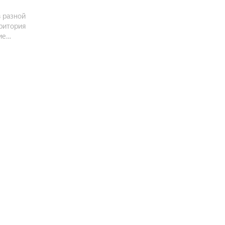
 разной
рритория
ие
роекте
остранство.