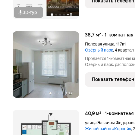
Показать телефон
одну сторону, 1
3D-тур
+
8
38,7 м² · 1-комнатная
Полевая улица
,
117к1
Озёрный парк
, 4 кварта
Продается 1-комнатная 
Озерный парк, располож
Общая площадь 38,7 кв.м
стоимость квартиры вхо
Показать телефон
гарнитур, варочная
+
13
40,9 м² · 1-комнатная
улица Эльвиры Федоров
Жилой район «Корней»
,