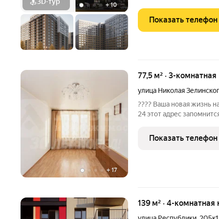
3D-тур
+
10
Показать телефон
77,5 м² · 3-комнатная
улица Николая Зелинско
???? Ваша новая жизнь на
24 этот адрес запомнится вам как место, где сбываются мечты о
настоящем доме. Предста
но не оторваны от земли.
Показать телефон
+
17
139 м² · 4-комнатная 
улица Республики
,
205к1