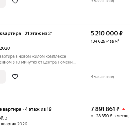
3 часа назад
5 210 000
₽
 квартира · 21 этаж из 21
134 625 ₽ за м²
л 2020
квартира в новом жилом комплексе
енном в 10 минутах от центра Тюмени.
. Квартира с ремонтом и мбелью. В
дит: осветительные приборы, кухонный
4 часа назад
7 891 861
₽
 квартира · 4 этаж из 19
от 28 350 ₽ в месяц
ой
,
3
 2 квартал 2026