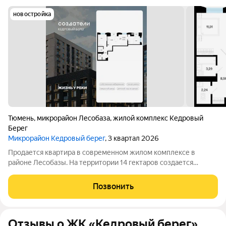
новостройка
Тюмень
,
микрорайон Лесобаза
,
жилой комплекс Кедровый
Берег
Микрорайон Кедровый берег
, 3 квартал 2026
Продается квартира в современном жилом комплексе в
районе Лесобазы. На территории 14 гектаров создается
современный социокультурный кластер с 8 домами комфорт-
класса высотой от 5 до 25 этажей, собственным детским садом
Позвонить
и благоустроенной набережной.
Отзывы о ЖК «Кедровый берег»