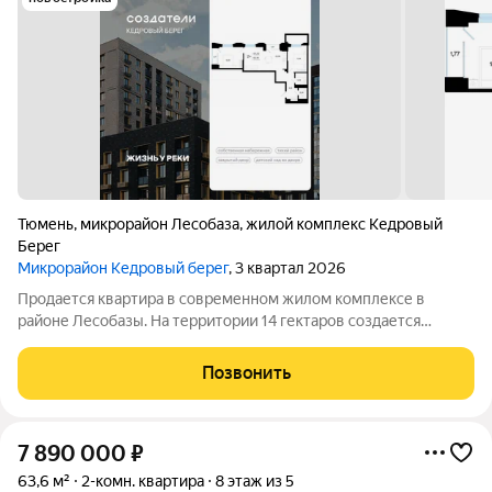
Тюмень
,
микрорайон Лесобаза
,
жилой комплекс Кедровый
Берег
Микрорайон Кедровый берег
, 3 квартал 2026
Продается квартира в современном жилом комплексе в
районе Лесобазы. На территории 14 гектаров создается
современный социокультурный кластер с 8 домами комфорт-
класса высотой от 5 до 25 этажей, собственным детским садом
Позвонить
и благоустроенной набережной.
7 890 000
₽
63,6 м²
2-комн. квартира
8 этаж из 5