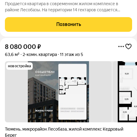
Продается квартира в современном жилом комплексе в
районе Лесобазы. На территории 14 гектаров создается
современный социокультурный кластер с 8 домами комфорт-
класса высотой от 5 до 25 этажей, собственным детским садом
Позвонить
и благоустроенной набережной.
8 080 000
₽
63,6 м²
2-комн. квартира
11 этаж из 5
новостройка
Тюмень
,
микрорайон Лесобаза
,
жилой комплекс Кедровый
Берег