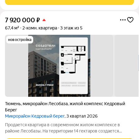
и благоустроенной набережной.
7 920 000
₽
67,4 м²
2-комн. квартира
3 этаж из 5
новостройка
Тюмень
,
микрорайон Лесобаза
,
жилой комплекс Кедровый
Берег
Микрорайон Кедровый берег
, 3 квартал 2026
Продается квартира в современном жилом комплексе в
районе Лесобазы. На территории 14 гектаров создается
современный социокультурный кластер с 8 домами комфорт-