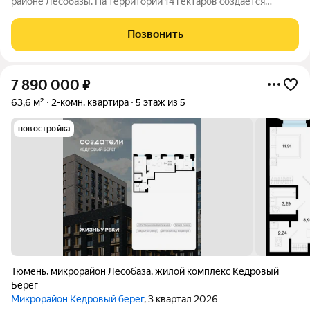
районе Лесобазы. На территории 14 гектаров создается
современный социокультурный кластер с 8 домами комфорт-
класса высотой от 5 до 25 этажей, собственным детским садом
Позвонить
и благоустроенной набережной.
7 890 000
₽
63,6 м²
2-комн. квартира
5 этаж из 5
новостройка
Тюмень
,
микрорайон Лесобаза
,
жилой комплекс Кедровый
Берег
Микрорайон Кедровый берег
, 3 квартал 2026