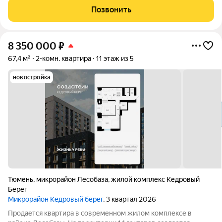
класса высотой от 5 до 25 этажей, собственным детским садом
Позвонить
и благоустроенной набережной.
8 350 000
₽
67,4 м²
2-комн. квартира
11 этаж из 5
новостройка
Тюмень
,
микрорайон Лесобаза
,
жилой комплекс Кедровый
Берег
Микрорайон Кедровый берег
, 3 квартал 2026
Продается квартира в современном жилом комплексе в