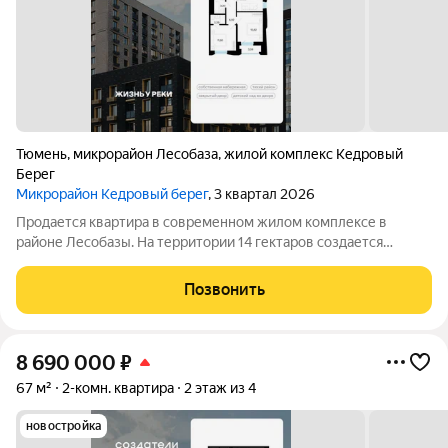
Тюмень
,
микрорайон Лесобаза
,
жилой комплекс Кедровый
Берег
Микрорайон Кедровый берег
, 3 квартал 2026
Продается квартира в современном жилом комплексе в
районе Лесобазы. На территории 14 гектаров создается
современный социокультурный кластер с 8 домами комфорт-
класса высотой от 5 до 25 этажей, собственным детским садом
Позвонить
и благоустроенной набережной.
8 690 000
₽
67 м²
2-комн. квартира
2 этаж из 4
новостройка