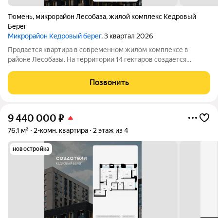
Тюмень
,
микрорайон Лесобаза
,
жилой комплекс Кедровый
Берег
Микрорайон Кедровый берег
, 3 квартал 2026
Продается квартира в современном жилом комплексе в
районе Лесобазы. На территории 14 гектаров создается
современный социокультурный кластер с 8 домами комфорт-
класса высотой от 5 до 25 этажей, собственным детским садом
Позвонить
и благоустроенной набережной.
9 440 000
₽
76,1 м²
2-комн. квартира
2 этаж из 4
новостройка