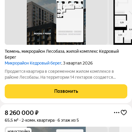
Тюмень
,
микрорайон Лесобаза
,
жилой комплекс Кедровый
Берег
Микрорайон Кедровый берег
, 3 квартал 2026
Продается квартира в современном жилом комплексе в
районе Лесобазы. На территории 14 гектаров создается
современный социокультурный кластер с 8 домами комфорт-
класса высотой от 5 до 25 этажей, собственным детским садом
Позвонить
и благоустроенной набережной.
8 260 000
₽
65,5 м²
2-комн. квартира
6 этаж из 5
новостройка