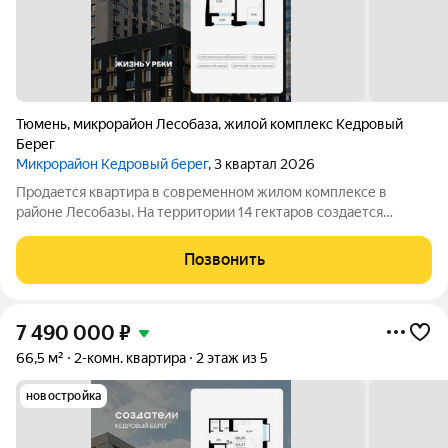
Тюмень
,
микрорайон Лесобаза
,
жилой комплекс Кедровый
Берег
Микрорайон Кедровый берег
, 3 квартал 2026
Продается квартира в современном жилом комплексе в
районе Лесобазы. На территории 14 гектаров создается
современный социокультурный кластер с 8 домами комфорт-
класса высотой от 5 до 25 этажей, собственным детским садом
Позвонить
и благоустроенной набережной.
7 490 000
₽
66,5 м²
2-комн. квартира
2 этаж из 5
новостройка