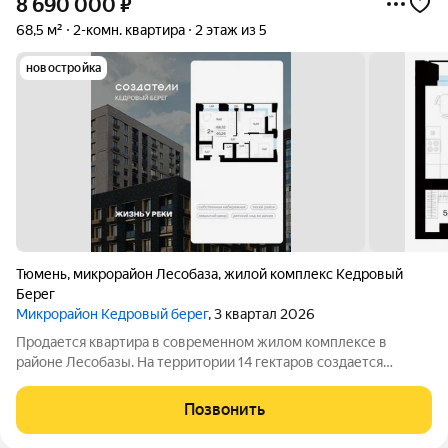
8 690 000
₽
68,5 м²
2-комн. квартира
2 этаж из 5
новостройка
Тюмень
,
микрорайон Лесобаза
,
жилой комплекс Кедровый
Берег
Микрорайон Кедровый берег
, 3 квартал 2026
Продается квартира в современном жилом комплексе в
районе Лесобазы. На территории 14 гектаров создается
современный социокультурный кластер с 8 домами комфорт-
класса высотой от 5 до 25 этажей, собственным детским садом
Позвонить
и благоустроенной набережной.