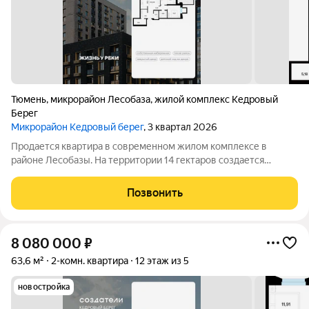
Тюмень
,
микрорайон Лесобаза
,
жилой комплекс Кедровый
Берег
Микрорайон Кедровый берег
, 3 квартал 2026
Продается квартира в современном жилом комплексе в
районе Лесобазы. На территории 14 гектаров создается
современный социокультурный кластер с 8 домами комфорт-
класса высотой от 5 до 25 этажей, собственным детским садом
Позвонить
и благоустроенной набережной.
8 080 000
₽
63,6 м²
2-комн. квартира
12 этаж из 5
новостройка