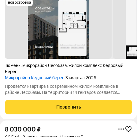
новостройка
Тюмень
,
микрорайон Лесобаза
,
жилой комплекс Кедровый
Берег
Микрорайон Кедровый берег
, 3 квартал 2026
Продается квартира в современном жилом комплексе в
районе Лесобазы. На территории 14 гектаров создается
современный социокультурный кластер с 8 домами комфорт-
класса высотой от 5 до 25 этажей, собственным детским садом
Позвонить
и благоустроенной набережной.
8 030 000
₽