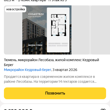
66,5 м²
2-комн. квартира
11 этаж из 5
новостройка
Тюмень
,
микрорайон Лесобаза
,
жилой комплекс Кедровый
Берег
Микрорайон Кедровый берег
, 3 квартал 2026
Продается квартира в современном жилом комплексе в
районе Лесобазы. На территории 14 гектаров создается
современный социокультурный кластер с 8 домами комфорт-
класса высотой от 5 до 25 этажей, собственным детским садом
Позвонить
и благоустроенной набережной.