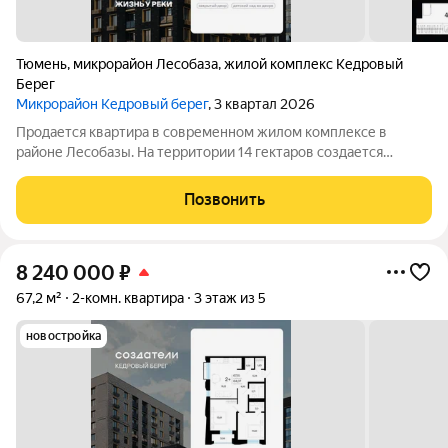
Тюмень
,
микрорайон Лесобаза
,
жилой комплекс Кедровый
Берег
Микрорайон Кедровый берег
, 3 квартал 2026
Продается квартира в современном жилом комплексе в
районе Лесобазы. На территории 14 гектаров создается
современный социокультурный кластер с 8 домами комфорт-
класса высотой от 5 до 25 этажей, собственным детским садом
Позвонить
и благоустроенной набережной.
8 240 000
₽
67,2 м²
2-комн. квартира
3 этаж из 5
новостройка