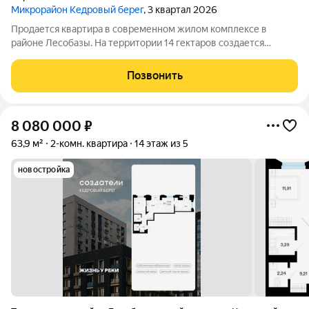
Микрорайон Кедровый берег
, 3 квартал 2026
Продается квартира в современном жилом комплексе в
районе Лесобазы. На территории 14 гектаров создается
современный социокультурный кластер с 8 домами комфорт-
класса высотой от 5 до 25 этажей, собственным детским садом
Позвонить
и благоустроенной набережной.
8 080 000
₽
63,9 м²
2-комн. квартира
14 этаж из 5
новостройка