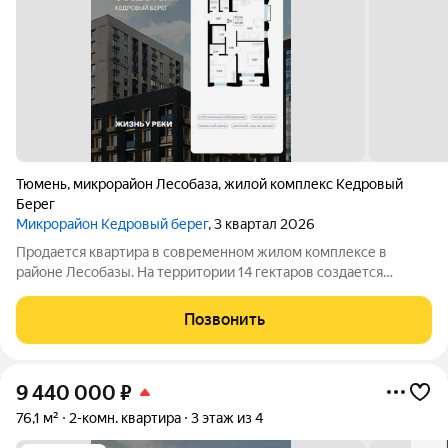
Тюмень
,
микрорайон Лесобаза
,
жилой комплекс Кедровый
Берег
Микрорайон Кедровый берег
, 3 квартал 2026
Продается квартира в современном жилом комплексе в
районе Лесобазы. На территории 14 гектаров создается
современный социокультурный кластер с 8 домами комфорт-
класса высотой от 5 до 25 этажей, собственным детским садом
Позвонить
и благоустроенной набережной.
9 440 000
₽
76,1 м²
2-комн. квартира
3 этаж из 4