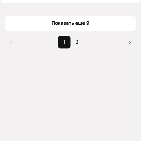
в Тюмени
Площадь
62 — 77 м²
Для легкого выбора подходящей квартиры в 
Самый дорогой объект
11,76 млн ₽
Показать ещё 9
верхней части страницы есть самые частые 
комбинации фильтров, например «» или «»
Помимо удобной сортировки по цене продажи вы 
1
2
можете отсортировать результаты по стоимости 
квадратного метра или площади