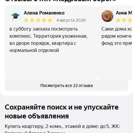
Алина Романенко
Анна М
4 августа 2026
в субботу заехала посмотреть
Сами дома хо
комплекс. Территория ухоженная,
рядом конечн
во дворе порядок, квартира с
фонд это пря
нормальной отделкой
Посмотреть все 22 отзыва
Сохраняйте поиск и не упускайте
новые объявления
Купить квартиру, 2-комн., этажей в доме: до 5, ЖК: