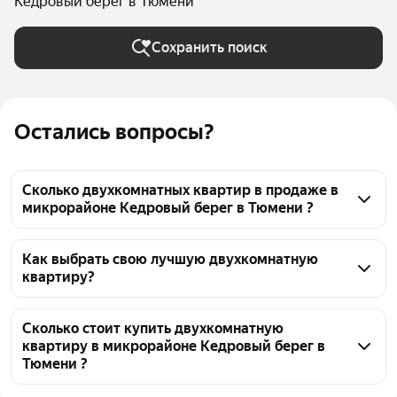
Кедровый берег в Тюмени
Сохранить поиск
Остались вопросы?
Сколько двухкомнатных квартир в продаже в
микрорайоне Кедровый берег в Тюмени ?
На Яндекс Недвижимости в продаже в 
микрорайоне Кедровый берег в Тюмени 29 
Как выбрать свою лучшую двухкомнатную
квартиру?
двухкомнатных квартир, из них 1 объявление от 
агентств, 28 объявлений от застройщиков
Чтобы купить 2-комнатную квартиру в 
пятиэтажных домах в микрорайоне Кедровый 
Сколько стоит купить двухкомнатную
квартиру в микрорайоне Кедровый берег в
берег, воспользуйтесь тепловой картой для оценки 
Тюмени ?
инфраструктуры и транспортной доступности в 
выбранном районе в микрорайоне Кедровый берег 
Цена за квадратный метр
112 716 — 152 926 ₽