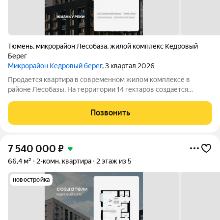
Тюмень
,
микрорайон Лесобаза
,
жилой комплекс Кедровый
Берег
Микрорайон Кедровый берег
, 3 квартал 2026
Продается квартира в современном жилом комплексе в
районе Лесобазы. На территории 14 гектаров создается
современный социокультурный кластер с 8 домами комфорт-
класса высотой от 5 до 25 этажей, собственным детским садом
Позвонить
и благоустроенной набережной.
7 540 000
₽
66,4 м²
2-комн. квартира
2 этаж из 5
новостройка