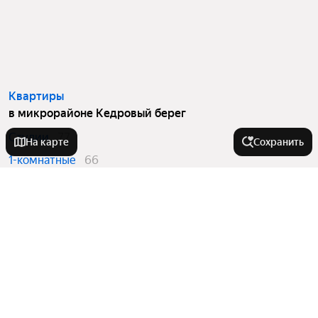
Квартиры
в микрорайоне Кедровый берег
Студии
77
На карте
Сохранить
1-комнатные
66
2-комнатные
118
3-комнатные
65
Вторичный рынок
в микрорайоне Кедровый берег
Студии
10
1-комнатные
23