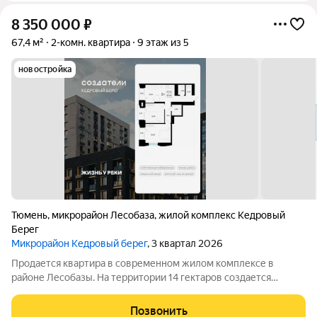
8 350 000
₽
67,4 м²
2-комн. квартира
9 этаж из 5
новостройка
Тюмень
,
микрорайон Лесобаза
,
жилой комплекс Кедровый
Берег
Микрорайон Кедровый берег
, 3 квартал 2026
Продается квартира в современном жилом комплексе в
районе Лесобазы. На территории 14 гектаров создается
современный социокультурный кластер с 8 домами комфорт-
класса высотой от 5 до 25 этажей, собственным детским садом
Позвонить