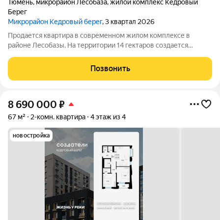
Тюмень
,
микрорайон Лесобаза
,
жилой комплекс Кедровый
Берег
Микрорайон Кедровый берег
, 3 квартал 2026
Продается квартира в современном жилом комплексе в
районе Лесобазы. На территории 14 гектаров создается
современный социокультурный кластер с 8 домами комфорт-
класса высотой от 5 до 25 этажей, собственным детским садом
Позвонить
и благоустроенной набережной.
8 690 000
₽
67 м²
2-комн. квартира
4 этаж из 4
новостройка