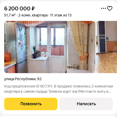
6 200 000
₽
51,7 м²
2-комн. квартира
11 этаж из 13
улица Республики
,
92
Код предложения ID 807311. В продаже появилась 2-комнатная
квартира в самом сердце Тюмени ждет вас!Мечтаете жить в
центре событий, где все необходимое находится в шаговой
доступности? Тогда это предложение для вас! Мы продаем
Позвонить
Написать
уютную 2-комнатную