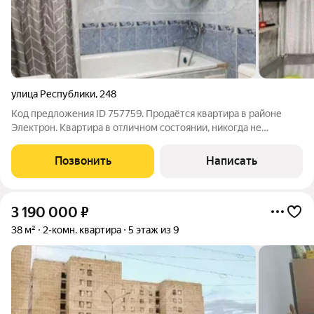
улица Республики
,
248
Код предложения ID 757759. Продаётся квартира в районе
Электрон. Квартира в отличном состоянии, никогда не
сдавалась. Сделан косметический ремонт, квартира свежая и
уютная. Всё, кроме телевизора и детской мебели, остаётся в
Позвонить
Написать
квартире.В шаговой
3 190 000
₽
38 м²
2-комн. квартира
5 этаж из 9