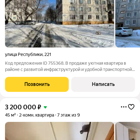
улица Республики
,
221
Код предложения ID 755368. В продаже уютная квартира в
районе с развитой инфраструктурой и удобной транспортной
развязкойФункциональная планировка: кухня, 2 просторные
комнаты и совмещенный санузел.В квартире выполнен
Позвонить
Написать
хороший косметический ремонт в
3 200 000
₽
45 м²
2-комн. квартира
7 этаж из 9