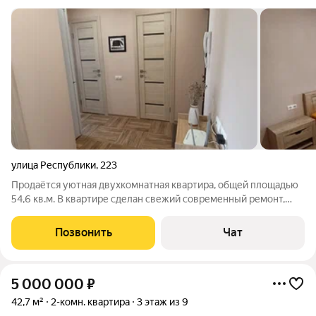
улица Республики
,
223
Продаётся уютная двухкомнатная квартира, общей площадью
54,6 кв.м. В квартире сделан свежий современный ремонт,
заменена проводка, сделан капитальный ремонт пола, была
залита новая стяжка. Квартира очень светлая и чистая. При
Позвонить
Чат
продаже остаётся
5 000 000
₽
42,7 м²
2-комн. квартира
3 этаж из 9