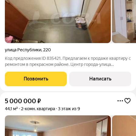
улица Республики
,
220
Код предложения ID 835421. Предлагаем к продаже квартиру с
ремонтом в прекрасном районе. Центр города-улица
Республики, все необходимое рядом, удобный выезд в любую
точку города. В шаговой доступности школа, детский сад,
Позвонить
Написать
автовокзал, спортивный
5 000 000
₽
44,1 м²
2-комн. квартира
3 этаж из 9