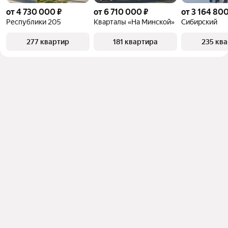
от 4 730 000 ₽
от 6 710 000 ₽
от 3 164 800
Республики 205
Кварталы «На Минской»
Сибирский
277 квартир
181 квартира
235 кв