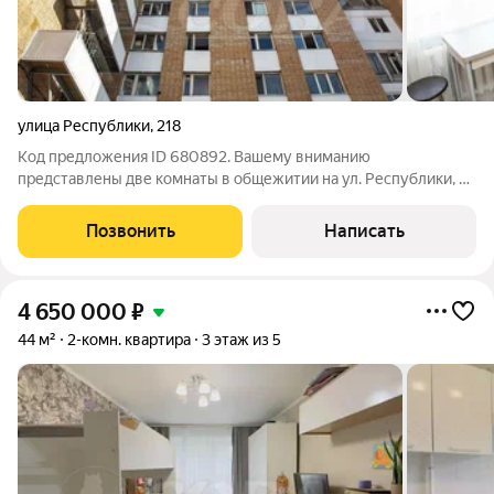
улица Республики
,
218
Код предложения ID 680892. Вашему вниманию
представлены две комнаты в общежитии на ул. Республики, в
районе ул. Воровского. Все необходимое рядом: магазины,
супермаркеты, аптеки, школы и дошкольные учреждения,
Позвонить
Написать
остановки общественного транспорта.
4 650 000
₽
44 м²
2-комн. квартира
3 этаж из 5