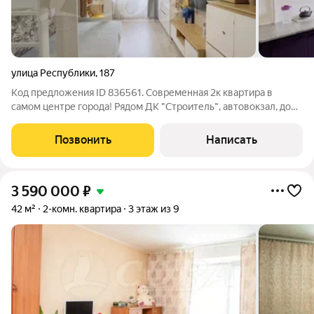
улица Республики
,
187
Код предложения ID 836561. Современная 2к квартира в
самом центре города! Рядом ДК "Строитель", автовокзал, до
медицинской академии и нефтегазового университета 5-7
минут езды. Рядом с домом остановка общественного
Позвонить
Написать
транспорта в любую точку города. Во
3 590 000
₽
42 м²
2-комн. квартира
3 этаж из 9