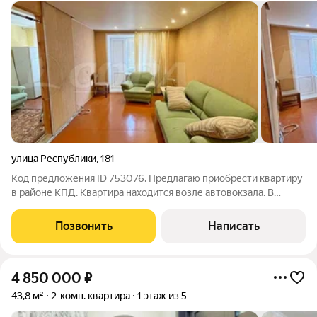
улица Республики
,
181
Код предложения ID 753076. Предлагаю приобрести квартиру
в районе КПД. Квартира находится возле автовокзала. В
шаговой доступности школа, детский сад. Хорошая
транспортная доступность в любую часть города. Показ в
Позвонить
Написать
любое удобное для вас время.
4 850 000
₽
43,8 м²
2-комн. квартира
1 этаж из 5