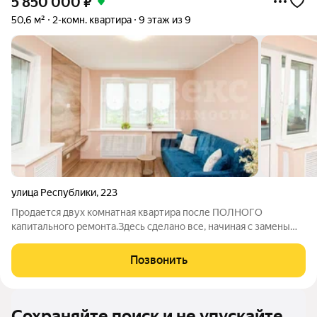
5 850 000
₽
50,6 м²
2-комн. квартира
9 этаж из 9
улица Республики
,
223
Продается двух комнатная квартира после ПОЛНОГО
капитального ремонта.Здесь сделано все, начиная с замены
электрики, сетей водоснабжения и канализации, сделан
капитальный ремонт пола, была залита новая стяжка. окна
Позвонить
везде стоят пластиковые. Забудьте о
Сохраняйте поиск и не упускайте