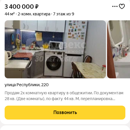
3 400 000
₽
44 м²
2-комн. квартира
7 этаж из 9
улица Республики
,
220
Продам 2х комнатную квартиру в общежитии. По документам
28 кв. (Две комнаты), по факту 44 кв. М, перепланировка
сделана по решению суда много лет назад(документы есть,
есть также возможность узаконить, но стоит денег, если так
Позвонить
важно), в блоке 4