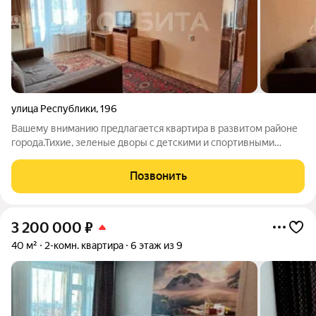
улица Республики
,
196
Вашему вниманию предлагается квартира в развитом районе
города.Тихие, зеленые дворы с детскими и спортивными
площадками. Достаточно парковочных мест. В шаговой
доступности магазины, поликлиника, школы и детские сады.
Позвонить
Удобная транспортная развязка и
3 200 000
₽
40 м²
2-комн. квартира
6 этаж из 9