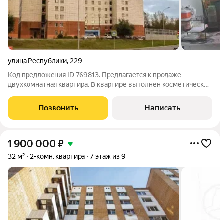
улица Республики
,
229
Код предложения ID 769813. Предлагается к продаже
двухкомнатная квартира. В квартире выполнен косметический
ремонт. Развитая транспортная развязка в любой конец
города. Дом оснащен лифтом. Дом кирпичныйВсё
Позвонить
Написать
необходимое в шаговой доступности: школа
1 900 000
₽
32 м²
2-комн. квартира
7 этаж из 9