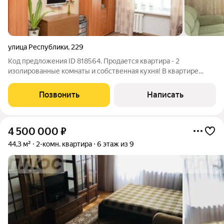
улица Республики
,
229
Код предложения ID 818564. Продается квартира - 2
изолированные комнаты и собственная кухня! В квартире
остается вся мебель, в том числе кондиционер, стиральная
машина и вся бытовая техника. Отличный вариант по сдачу в
Позвонить
Написать
аренду или для собственного
4 500 000
₽
44,3 м²
2-комн. квартира
6 этаж из 9