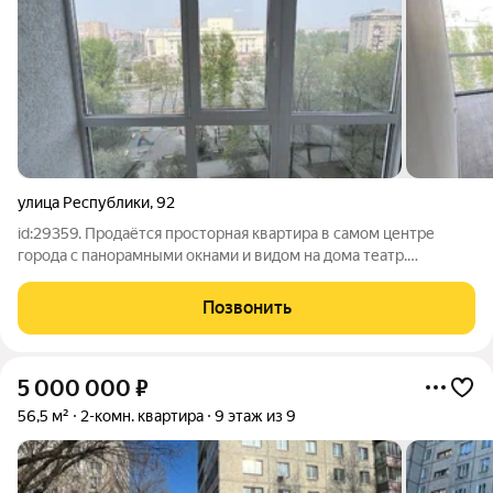
улица Республики
,
92
id:29359. Продаётся просторная квартира в самом центре
города с панорамными окнами и видом на дома театр.
Дизайнерский ремонт, вся площадь задействована согласны
всем современным тенденциям. Уникальная в своём роде
Позвонить
квартира, очень светлая и
5 000 000
₽
56,5 м²
2-комн. квартира
9 этаж из 9