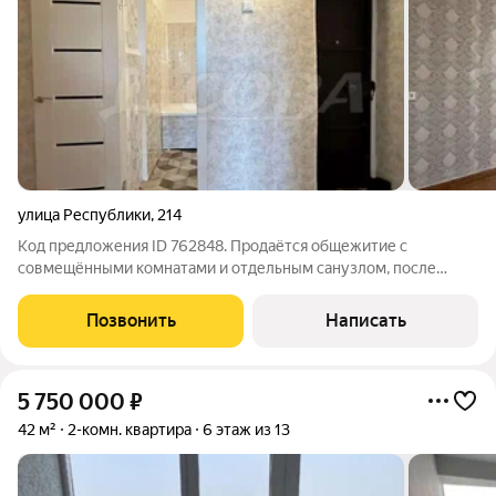
улица Республики
,
214
Код предложения ID 762848. Продаётся общежитие с
совмещёнными комнатами и отдельным санузлом, после
свежего косметического ремонта: установлены новые
пластиковые окна, двери, современная сантехника в
Позвонить
Написать
отдельном санузле, проведены счётчики воды и
5 750 000
₽
42 м²
2-комн. квартира
6 этаж из 13