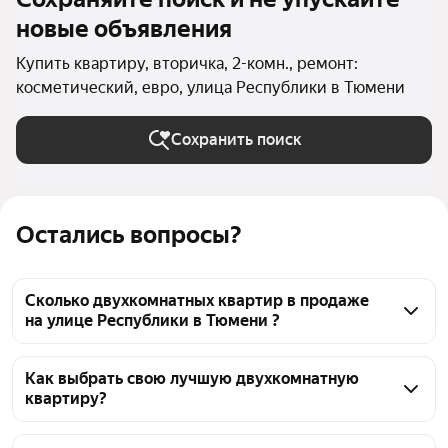
новые объявления
Купить квартиру, вторичка, 2-комн., ремонт:
косметический, евро, улица Республики в Тюмени
Сохранить поиск
Остались вопросы?
Сколько двухкомнатных квартир в продаже
на улице Республики в Тюмени ?
На Яндекс Недвижимости в продаже на улице 
Республики в Тюмени 97 двухкомнатных квартир, 
Как выбрать свою лучшую двухкомнатную
квартиру?
из них 1 объявление от собственников, 96 
объявлений от агентств
Чтобы купить 2-комнатную квартиру с ремонтом 