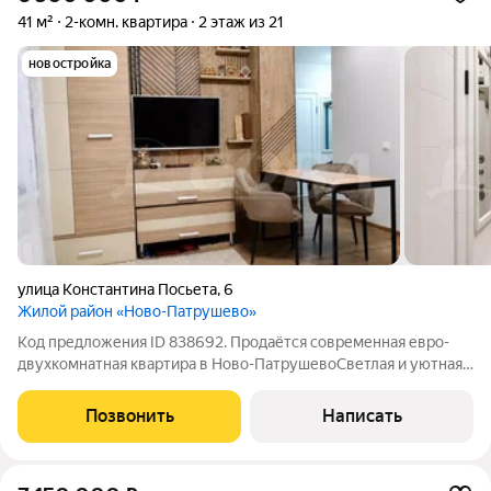
41 м²
2-комн. квартира
2 этаж из 21
новостройка
улица Константина Посьета
,
6
Жилой район «Ново-Патрушево»
Код предложения ID 838692. Продаётся современная евро-
двухкомнатная квартира в Ново-ПатрушевоСветлая и уютная
квартира со свежим ремонтом.Функциональная планировка
включает просторную кухню-гостиную, отдельную спальню и
Позвонить
Написать
большую лоджию, которую можно