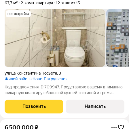
67,7 м²
2-комн. квартира
12 этаж из 15
новостройка
улица Константина Посьета
,
3
Жилой район «Ново-Патрушево»
Код предложения ID 709947. Представляю вашему вниманию
шикарную квартиру с большой кухней-гостиной и тремя
спальнями в ЖК "Ново-Патрушево". Квартира продается в в
связи с расширением. В квартире сделан качественный
Позвонить
Написать
ремонт с дорогостоящими
6 500 000
₽