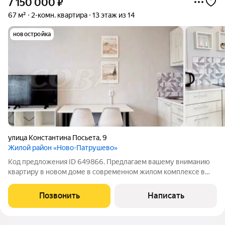
7 150 000
₽
67 м²
2-комн. квартира
13 этаж из 14
новостройка
улица Константина Посьета
,
9
Жилой район «Ново-Патрушево»
Код предложения ID 649866. Предлагаем вашему вниманию
квартиру в новом доме в современном жилом комплексе в
востребованном районе города от проверенного застройщика.
Квартира разделена на три отдельных студии, которые
Позвонить
Написать
полностью оборудованы всем