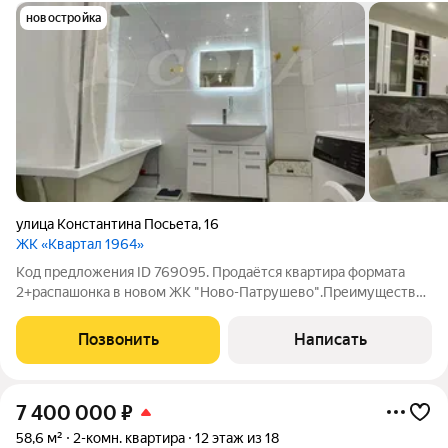
новостройка
улица Константина Посьета
,
16
ЖК «Квартал 1964»
Код предложения ID 769095. Продаётся квартира формата
2+распашонка в новом ЖК "Ново-Патрушево".Преимущества
данной квартиры:- Монолитно-каркасный дом гарантия
качества и тепла зимой, ваши стены не будут промерзать как в
Позвонить
Написать
старых панельных домах.-
7 400 000
₽
58,6 м²
2-комн. квартира
12 этаж из 18