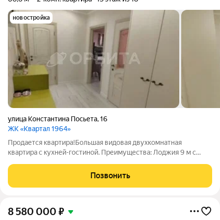
новостройка
улица Константина Посьета
,
16
ЖК «Квартал 1964»
Продается квартира!Большая видовая двухкомнатная
квартира с кухней-гостиной. Преимущества: Лоджия 9 м с
большой кладовой Санузел 5,2 м Вместительная гардеробная
Современная удобная планировка Горизонтальная разводка
Позвонить
отопления Окна выходят на
8 580 000
₽