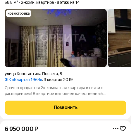
58,5 м²
2-комн. квартира
8 этаж из 14
новостройка
улица Константина Посьета
,
8
ЖК «Квартал 1964»
, 3 квартал 2019
Cpочнo прoдается 2х-комнатная кваpтира в cвязи с
рacшиpeниeм! В квартире выполнен качественный
современный ремонт. Хороший новый, но уже обжитой район,
что очень важно для комфортной жизни. Под окнoм детcкий
Позвонить
caд, дейcтвующaя школа в шаговой
6 950 000
₽