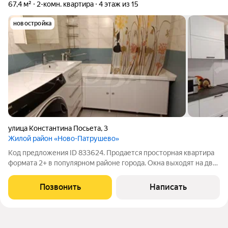
67,4 м²
2-комн. квартира
4 этаж из 15
новостройка
улица Константина Посьета
,
3
Жилой район «Ново-Патрушево»
Код предложения ID 833624. Продается просторная квартира
формата 2+ в популярном районе города. Окна выходят на две
стороны - утром вас будет встречать утреннее солнце в
спальне и вечерний закат в гостиной. Комфортный четвертый
Позвонить
Написать
этаж- идеальный баланс