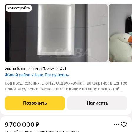
новостройка
улица Константина Посьета
,
4к1
Жилой район «Ново-Патрушево»
Код предложения ID 811270. Двухкомнатная квартира в центре
НовоПатрушево: "распашонка" с видом во двор с закрытой
территорией и на лес. В квартире частично выполнен
качественный ремонт: теплый пол и керамогранит в обоих
Позвонить
Написать
санузлах, гигиенический душ,
9 700 000
₽