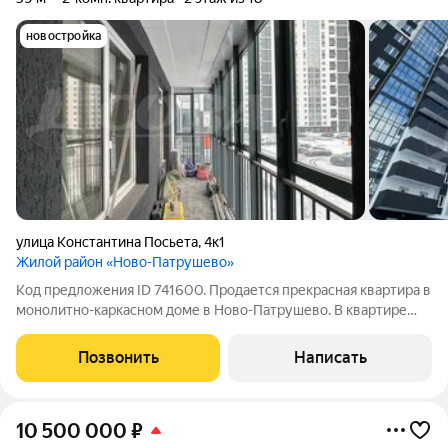
новостройка
улица Константина Посьета
,
4к1
Жилой район «Ново-Патрушево»
Код предложения ID 741600. Продается прекрасная квартира в
монолитно-каркасном доме в Ново-Патрушево. В квартире
выполнен частичный ремонт (санузел). Квартира продается в
таком виде, как на фото (выложена плитка) . В квартире
Позвонить
Написать
огромная лоджия с
10 500 000
₽