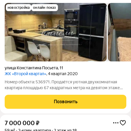
новостройка
онлайн показ
улица Константина Посьета
,
11
ЖК «Второй квартал»
, 4 квартал 2020
Номер объекта: 536971. Продаётся уютная двухкомнатная
квартира площадью 67 квадратных метра на девятом этаже
панельного дома новой постройки (2021 год). Этот светлый и
просторный жилой комплекс расположен в районе с развитой
Позвонить
инфраструктурой, что
7 000 000
₽
59 м²
2-комн. квартира
2 этаж из 18