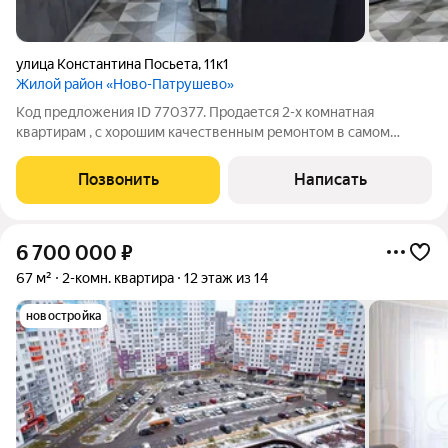
улица Константина Посьета
,
11к1
Жилой район «Ново-Патрушево»
Код предложения ID 770377. Продается 2-х комнатная
квартирам , с хорошим качественным ремонтом в самом
востребованном районе города. В квартира остается
абсолютно все что на фото. Санузел раздельный, отделка
Позвонить
Написать
кафельной плиткой. Развитый район, с
6 700 000
₽
67 м²
2-комн. квартира
12 этаж из 14
новостройка