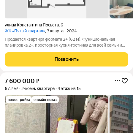
улица Константина Посьета
,
6
ЖК «Пятый квартал»
, 3 квартал 2024
Продается квартира формата 2+ (62 м). Функциональная
планировка 2+, просторная кухня-гостиная для всей семьи и
две изолированные спальни. Современный ремонт выполнен
из качественных материалов в светлых тонах, ремонт делали
Позвонить
для себя. Квартира
7 600 000
₽
67,2 м²
2-комн. квартира
4 этаж из 15
новостройка
онлайн показ