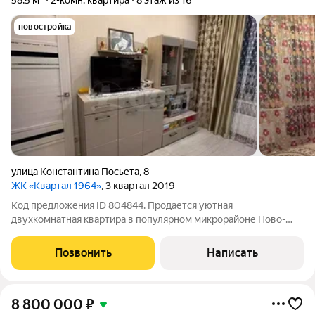
58,5 м²
2-комн. квартира
8 этаж из 16
новостройка
улица Константина Посьета
,
8
ЖК «Квартал 1964»
, 3 квартал 2019
Код предложения ID 804844. Продается уютная
двухкомнатная квартира в популярном микрорайоне Ново-
Патрушево, в жилом комплексе "Квартал 1964". Отличный
вариант для тех, кто ищет комфортное жилье с развитой
Позвонить
Написать
инфраструктурой. В квартире выполнен
8 800 000
₽