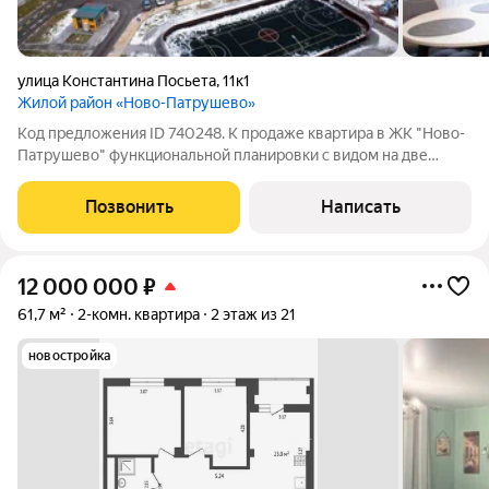
улица Константина Посьета
,
11к1
Жилой район «Ново-Патрушево»
Код предложения ID 740248. К продаже квартира в ЖК "Ново-
Патрушево" функциональной планировки с видом на две
стороны света. В квартире выполнен хороший ремонт, двери
все куплены(нужно только установить). Светлая, чистая,
Позвонить
Написать
уютная квартира.Дом с
12 000 000
₽
61,7 м²
2-комн. квартира
2 этаж из 21
новостройка