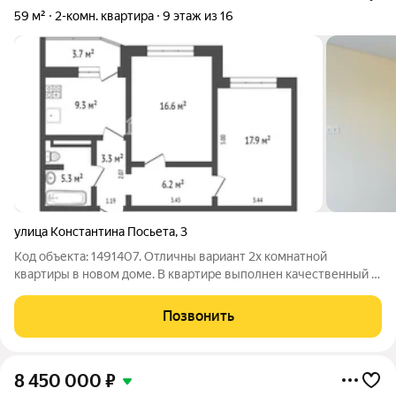
59 м²
2-комн. квартира
9 этаж из 16
улица Константина Посьета
,
3
Код объекта: 1491407. Отличны вариант 2х комнатной
квартиры в новом доме. В квартире выполнен качественный и
современный ремонт, очень теплая и светла. Расположение
дома очень комфортное. Двор закрытый, оснащен детской и
Позвонить
спортивной площадками ( корт
8 450 000
₽