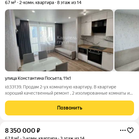
67 м²
2-комн. квартира
8 этаж из 14
улица Константина Посьета
,
11к1
id:33139. Продам 2-ух комнатную квартиру. В квартире
хороший качественный ремонт , 2 изолированные комнаты и
кухня гостиная. Квартира распашонка. Сан узел раздельный.
Закрытая территория! Большая вместительная парковка. Вся
Позвонить
инфраструктура в шаговой
8 350 000
₽
67,8 м²
2-комн. квартира
3 этаж из 14