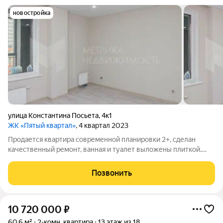
новостройка
улица Константина Посьета
,
4к1
ЖК «Пятый квартал»
, 4 квартал 2023
Продается квартира современной планировки 2+, сделан
качественный ремонт, ванная и туалет выложены плиткой.
Всего в нескольких минутах пешком расположены школа и
детский сад, поликлиника №17, также в шаговой доступности
Позвонить
находятся аптеки и крупные
10 720 000
₽
60,6 м²
2-комн. квартира
13 этаж из 18