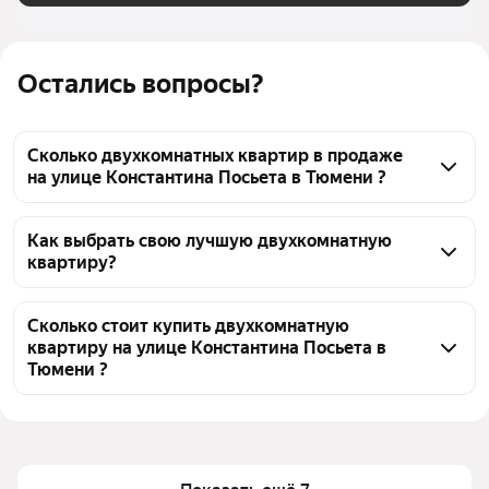
Остались вопросы?
Сколько двухкомнатных квартир в продаже
на улице Константина Посьета в Тюмени ?
На Яндекс Недвижимости в продаже на улице 
Константина Посьета в Тюмени 27 двухкомнатных 
Как выбрать свою лучшую двухкомнатную
квартиру?
квартир, из них 27 объявлений от агентств
Чтобы купить 2-комнатную квартиру на улице 
Константина Посьета, воспользуйтесь тепловой 
Сколько стоит купить двухкомнатную
квартиру на улице Константина Посьета в
картой для оценки инфраструктуры и 
Тюмени ?
транспортной доступности в выбранном районе на 
улице Константина Посьета в Тюмени
Цена за 
100 000 — 194 489 ₽
квадратный 
Для легкого выбора подходящей квартиры в 
метр
верхней части страницы есть самые частые 