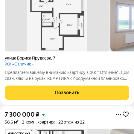
улица Бориса Прудаева
,
7
ЖК «Отличие»
Предлагаем вашему вниманию квартиру в ЖК " Отличие". Дом
сдан, ключи на руках. КВАРТИРА с продуманной планировкой
,площадью 58,5 кв.м с кухней гостиной 17.7 кв.м и двумя
изолированными спальнями, два санузла. Жилой комплекс
Позвонить
расположен в одном из
7 300 000
₽
58,6 м²
2-комн. квартира
22 этаж из 22
новостройка