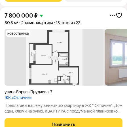
7 800 000
₽
60,6 м²
2-комн. квартира
13 этаж из 22
новостройка
улица Бориса Прудаева
,
7
ЖК «Отличие»
Предлагаем вашему вниманию квартиру в ЖК " Отличие". Дом
сдан, ключи на руках. КВАРТИРА с продуманной планировкой
,площадью 60.6 кв.м с кухней гостиной 17.7 кв.м и двумя
изолированными спальнями, два санузла. Жилой комплекс
Позвонить