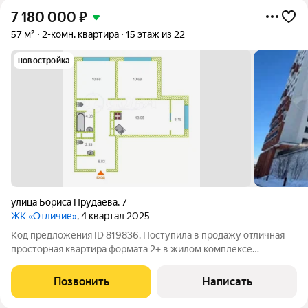
7 180 000
₽
57 м²
2-комн. квартира
15 этаж из 22
новостройка
улица Бориса Прудаева
,
7
ЖК «Отличие»
, 4 квартал 2025
Код предложения ID 819836. Поступила в продажу отличная
просторная квартира формата 2+ в жилом комплексе
«Отличие» класса комфорт.Двухкомнатная квартира обладает
улучшенной черновой отделкой, что значительно снижает
Позвонить
Написать
расходы на последующий ремонт и