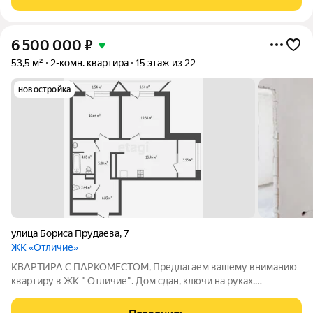
расположен в одном из
6 500 000
₽
53,5 м²
2-комн. квартира
15 этаж из 22
новостройка
улица Бориса Прудаева
,
7
ЖК «Отличие»
КВАРТИРА С ПАРКОМЕСТОМ, Предлагаем вашему вниманию
квартиру в ЖК " Отличие". Дом сдан, ключи на руках.
КВАРТИРА с продуманной планировкой ,площадью 53.5 кв.м с
кухней гостиной 17.5 кв.м и двумя изолированными спальнями,