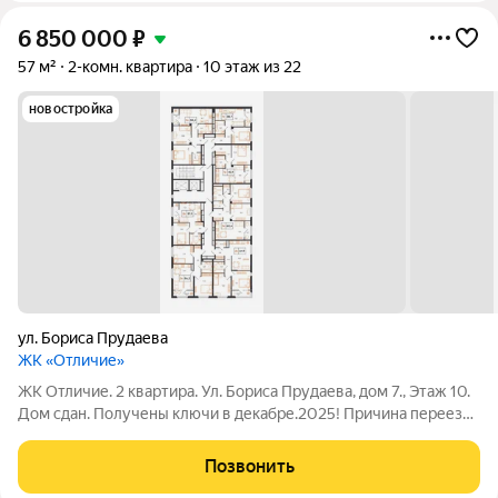
6 850 000
₽
57 м²
2-комн. квартира
10 этаж из 22
новостройка
ул. Бориса Прудаева
ЖК «Отличие»
ЖК Отличие. 2 квартира. Ул. Бориса Прудаева, дом 7., Этаж 10.
Дом сдан. Получены ключи в декабре.2025! Причина переезд
в другой город! Обременений нет! Дом 22-этажный дом;Этаж
10 комфортный! Общая площадь 57 квм.Квартира с большой
Позвонить
кухней 14 квм!