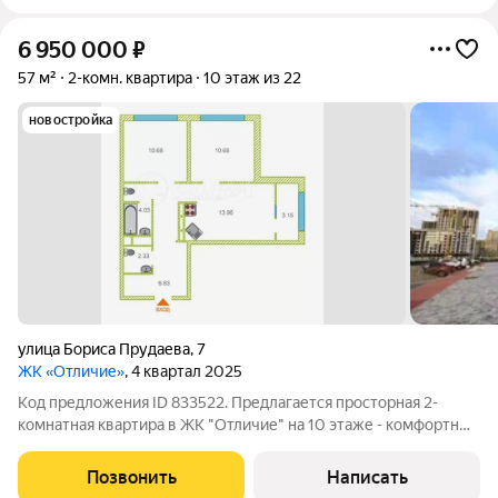
6 950 000
₽
57 м²
2-комн. квартира
10 этаж из 22
новостройка
улица Бориса Прудаева
,
7
ЖК «Отличие»
, 4 квартал 2025
Код предложения ID 833522. Предлагается просторная 2-
комнатная квартира в ЖК "Отличие" на 10 этаже - комфортный
уровень без лишнего шума и с отличной перспективой из
окон: вид не перекрывают соседние здания. Обременений нет,
Позвонить
Написать
полная юридическая