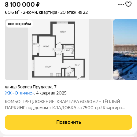
8 100 000
₽
60,6 м²
2-комн. квартира
20 этаж из 22
новостройка
улица Бориса Прудаева
,
7
ЖК «Отличие»
, 4 квартал 2025
КОМБО ПРЕДЛОЖЕНИЕ! КВАРТИРА 60.60м2 + ТЁПЛЫЙ
ПАРКИНГ под домом + КЛАДОВКА за 7500 т.р.! Квартира
находится в одном из самых зелёных районов Комарово Парк.
9 км зеленых аллей, 37 га уникального городского лесопарка и
Позвонить
лесных массивов, окружают район с