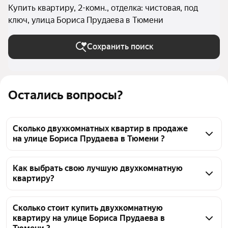
Купить квартиру, 2-комн., отделка: чистовая, под
ключ, улица Бориса Прудаева в Тюмени
Сохранить поиск
Остались вопросы?
Сколько двухкомнатных квартир в продаже
на улице Бориса Прудаева в Тюмени ?
На Яндекс Недвижимости в продаже на улице 
Бориса Прудаева в Тюмени 24 двухкомнатных 
Как выбрать свою лучшую двухкомнатную
квартиру?
квартиры, из них 24 объявления от агентств
Чтобы купить 2-комнатную квартиру с отделкой на 
улице Бориса Прудаева, воспользуйтесь тепловой 
Сколько стоит купить двухкомнатную
квартиру на улице Бориса Прудаева в
картой для оценки инфраструктуры и 