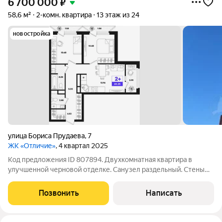
6 700 000
₽
58,6 м²
2-комн. квартира
13 этаж из 24
новостройка
улица Бориса Прудаева
,
7
ЖК «Отличие»
, 4 квартал 2025
Код предложения ID 807894. Двухкомнатная квартира в
улучшенной черновой отделке. Санузел раздельный. Стены
выровнены под маяк, стяжка пола с шумоизолирующим
эффектом, гидроизоляция пола в мокрых зонах,
Позвонить
Написать
горизонтальная разводка водоснабжения и