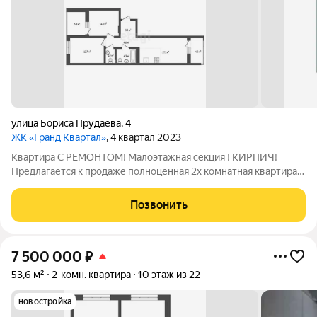
улица Бориса Прудаева
,
4
ЖК «Гранд Квартал»
, 4 квартал 2023
Квартира С РЕМОНТОМ! Малоэтажная секция ! КИРПИЧ!
Предлагается к продаже полноценная 2х комнатная квартира в
ЖК " ГРАНД КВАРТАЛ" . Квартира с удобной для жизни
планировкой, формата 2+. Квартира состоит из: - кухни-
Позвонить
гостиной площадью 18 кв.м с
7 500 000
₽
53,6 м²
2-комн. квартира
10 этаж из 22
новостройка