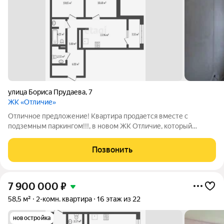
улица Бориса Прудаева
,
7
ЖК «Отличие»
Отличное предложение! Квартира продается вместе с
подземным паркингом!!!, в новом ЖК Отличие, который
расположен на территории Комарово-Парк. Квартира
продаётся в улучшенной черновой отделке: стены выровнены
Позвонить
под маяк, на полу песчано-цементная
7 900 000
₽
58,5 м²
2-комн. квартира
16 этаж из 22
новостройка