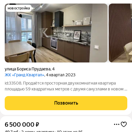
новостройка
улица Бориса Прудаева
,
4
ЖК «Гранд Квартал»
, 4 квартал 2023
id:33508. Продаётся просторная двухкомнатная квартира
площадью 59 квадратных метров с двумя санузлами в новом и
полностью развитом районе. Квартира расположена на 10
этаже, что обеспечивает прекрасный вид из окон. В квартире
Позвонить
есть две изолированные
6 500 000
₽