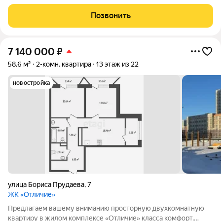
квартира в улучшенной черновой отделке 58,6 кв.м. Кухня
13,96 кв.м., две спальни по 10,68 кв.м., теплая лоджия
Позвонить
застеклена 3,55 кв.м.,
7 140 000
₽
58,6 м²
2-комн. квартира
13 этаж из 22
новостройка
улица Бориса Прудаева
,
7
ЖК «Отличие»
Предлагаем вашему вниманию просторную двухкомнатную
квартиру в жилом комплексе «Отличие» класса комфорт.