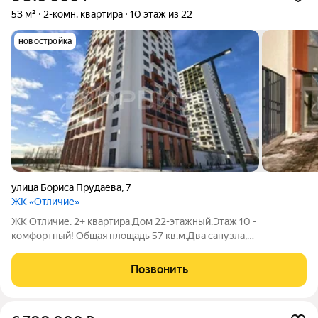
53 м²
2-комн. квартира
10 этаж из 22
новостройка
улица Бориса Прудаева
,
7
ЖК «Отличие»
ЖК Oтличие. 2+ кваpтиpa.Дом 22-этaжный.Этaж 10 -
комфoртный! Общaя плoщaдь 57 кв.м.Два caнузла,
гapдеробнaя. Планиpoвкa «квaдрaт», удобно и комфортно для
расстановки обстановки! Вид из окон перспектива, без
Позвонить
перекрытия соседними зданиями!!!. В доме