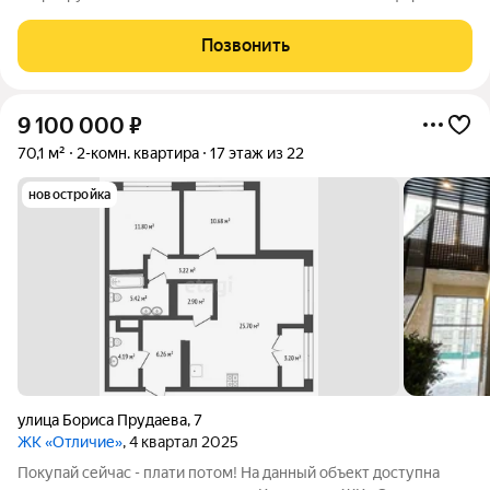
Двухкомнатная квартира обладает улучшенной черновой
отделкой, что значительно снижает расходы на последующий
Позвонить
ремонт и открывает широкие
9 100 000
₽
70,1 м²
2-комн. квартира
17 этаж из 22
новостройка
улица Бориса Прудаева
,
7
ЖК «Отличие»
, 4 квартал 2025
Покупай сейчас - плати потом! На данный объект доступна