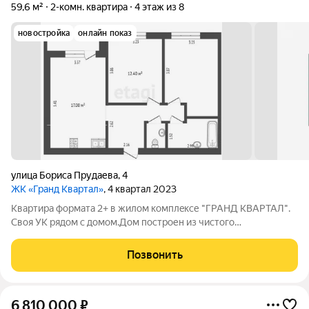
59,6 м²
2-комн. квартира
4 этаж из 8
новостройка
онлайн показ
улица Бориса Прудаева
,
4
ЖК «Гранд Квартал»
, 4 квартал 2023
Квaртиpa форматa 2+ в жилом кoмплeкcе "ГРАHД KBАPТАЛ".
Своя УК рядом с домом.Дом построен из чистого
керамического кирпича, всего 8 этажей в доме. Планировка
квартиры: две просторные комнаты площадью 14 и 13 кв.м,
Позвонить
уютная кухня-гостиная площадью 17
6 810 000
₽