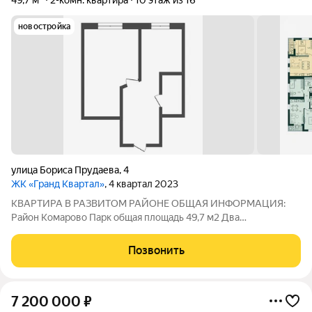
49,7 м²
2-комн. квартира
10 этаж из 16
новостройка
улица Бориса Прудаева
,
4
ЖК «Гранд Квартал»
, 4 квартал 2023
КВАРТИРА В РАЗВИТОМ РАЙОНЕ ОБЩАЯ ИНФОРМАЦИЯ:
Район Комарово Парк общая площадь 49,7 м2 Два
собственника Есть обременение Сбер КОМФОРТ: Остановка в
3х минутах Школа и детский сад по прописке Развитая
Позвонить
инфраструктура Мебель и техника
7 200 000
₽