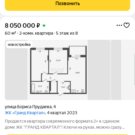
просторное помещение, где легко разместится вся семья.
Позвонить
личное пространство: две
8 050 000
₽
60 м²
2-комн. квартира
5 этаж из 8
новостройка
улица Бориса Прудаева
,
4
ЖК «Гранд Квартал»
, 4 квартал 2023
Продается квартира современного формата 2+ в сданном
доме ЖК "ГРАНД КВАРТАЛ"! Ключи на руках, можно сразу
приступать к ремонту и заселяться! ЖК "ГРАНД КВАРТАЛ"