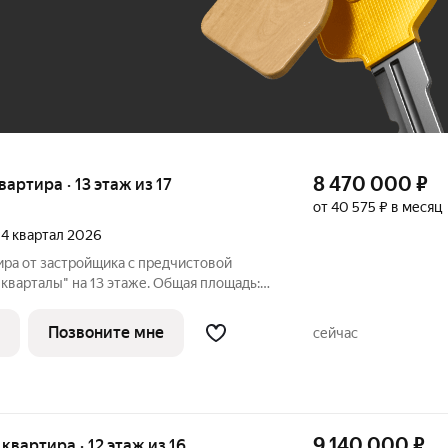
До 100 тыс. ₽
8 470 000
₽
квартира · 13 этаж из 17
от 40 575 ₽ в месяц
, 4 квартал 2026
ира от застройщика с предчистовой
кварталы" на 13 этаже. Общая площадь:
, площадь просторной кухни-столовой: 18.7
 идеально подойдет любителям тишины и
Позвоните мне
сейчас
9 140 000
₽
я квартира · 12 этаж из 16