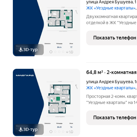
улица Андрея Бушуева
,
1
ЖК «Уездные кварталы»
Двухкомнатная квартира
отделкой в ЖК "Уездные 
64.4 кв.м., жилая: 21 кв.
24.1 кв.м. Угловая кварти
Показать телефон
вентиляция при
3D-тур
+
10
64,8 м² · 2-комнатна
улица Андрея Бушуева
,
1
ЖК «Уездные кварталы»
Просторная 2-комн. квар
"Уездные кварталы" на 14
жилая: 22.5 кв.м., площа
Комнаты изолированные, 
Показать телефон
квартире
3D-тур
+
10