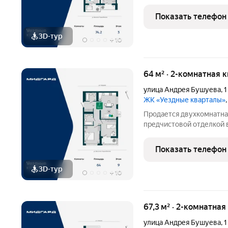
жилая: 22.7 кв.м., площад
Угловая квартира, окна 
Показать телефон
3D-тур
+
10
64 м² · 2-комнатная 
улица Андрея Бушуева
,
1
ЖК «Уездные кварталы»
Продается двухкомнатная
предчистовой отделкой в
Общая площадь: 64 кв.м.,
кухни-столовой: 18.7 кв.
Показать телефон
любителям тишины и
3D-тур
+
10
67,3 м² · 2-комнатная
улица Андрея Бушуева
,
1