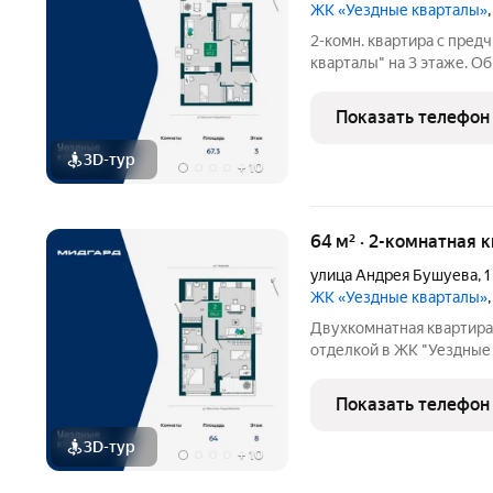
ЖК «Уездные кварталы»
2-комн. квартира с пред
кварталы" на 3 этаже. Общ
площадь просторной кухни
очень светлая, естестве
Показать телефон
3D-тур
+
10
64 м² · 2-комнатная 
улица Андрея Бушуева
,
1
ЖК «Уездные кварталы»
Двухкомнатная квартира
отделкой в ЖК "Уездные 
64 кв.м., жилая: 23 кв.м.
кв.м. Угловая квартира,
Показать телефон
ocвeщeниe в
3D-тур
+
10