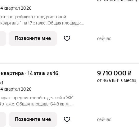
, 4 квартал 2026
 от застройщика с предчистовой
кварталы" на 17 этаже. Общая площадь:
м., площадь просторной кухни-столовой:
ра, очень светлая, естественная
Позвоните мне
сейчас
9 710 000
₽
я квартира · 14 этаж из 16
от 46 515 ₽ в месяц
к1
, 4 квартал 2026
тира с предчистовой отделкой в ЖК
 этаже. Общая площадь: 64.8 кв.м.,
дь просторной кухни-столовой: 23.5 кв.м.
все окна выходят на одну сторону. В
Позвоните мне
сейчас