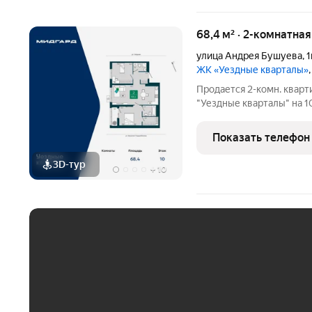
68,4 м² · 2-комнатна
улица Андрея Бушуева
,
1
ЖК «Уездные кварталы»
Продается 2-комн. кварт
"Уездные кварталы" на 10
жилая: 24.4 кв.м., площа
Комнаты изолированные, 
Показать телефон
квартире
3D-тур
+
10
ЕЖЕМЕСЯЧНЫЙ ПЛАТЁ