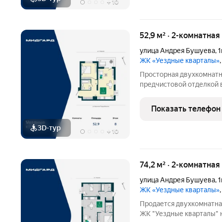
+
10
52,9 м² · 2-комнатная
улица Андрея Бушуева
,
1
ЖК «Уездные кварталы»
Просторная двухкомнатн
предчистовой отделкой в
Общая площадь: 52.9 кв.м.
гостиной-столовой с кухо
Показать телефон
просторной
3D-тур
+
10
74,2 м² · 2-комнатная
улица Андрея Бушуева
,
1
ЖК «Уездные кварталы»
Продается двухкомнатна
ЖК "Уездные кварталы" на