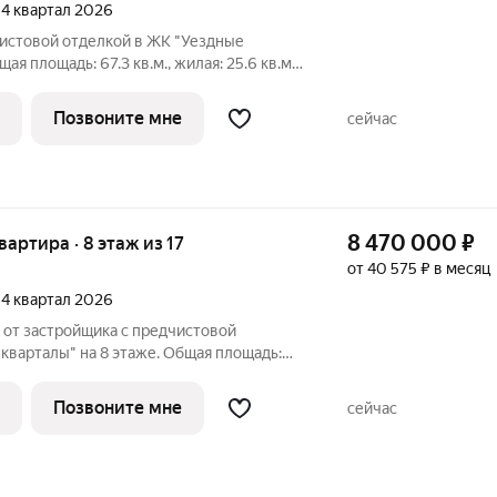
, 4 квартал 2026
чистовой отделкой в ЖК "Уездные
ая площадь: 67.3 кв.м., жилая: 25.6 кв.м.,
-столовой: 22.5 кв.м. Угловая квартира,
нная вентиляция при открытии окон. В
Позвоните мне
сейчас
8 470 000
₽
квартира · 8 этаж из 17
от 40 575 ₽ в месяц
, 4 квартал 2026
 от застройщика с предчистовой
кварталы" на 8 этаже. Общая площадь:
, площадь просторной кухни-столовой: 18.7
 окна oбecпeчивaют paвнoмepнoe
Позвоните мне
сейчас