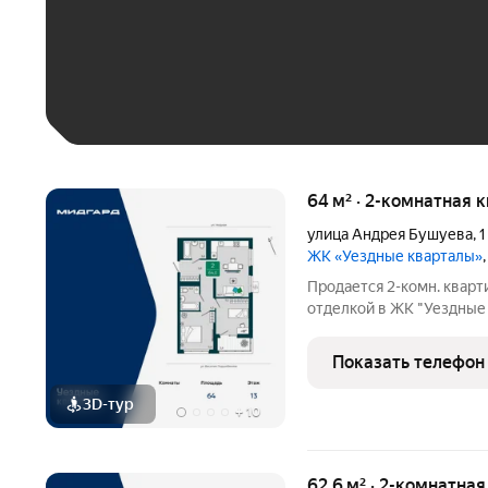
До 30 тыс. ₽
До 50 тыс. ₽
До 70 тыс. ₽
Больше 100 тыс. ₽
64 м² · 2-комнатная 
улица Андрея Бушуева
,
1
ЖК «Уездные кварталы»
Продается 2-комн. кварт
отделкой в ЖК "Уездные 
64 кв.м., жилая: 23 кв.м.
кв.м. Угловая квартира,
Показать телефон
3D-тур
+
10
62,6 м² · 2-комнатна