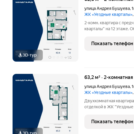
улица Андрея Бушуева
,
1
ЖК «Уездные кварталы»
2-комн. квартира с пред
кварталы" на 12 этаже. Об
площадь просторной кухн
изолированные, все окна
Показать телефон
одна лоджия,
3D-тур
+
10
63,2 м² · 2-комнатна
улица Андрея Бушуева
,
1
ЖК «Уездные кварталы»
Двухкомнатная квартира
отделкой в ЖК "Уездные 
63.2 кв.м., жилая: 25.1 к
19.3 кв.м. Квартира - ра
Показать телефон
выходят на
3D-тур