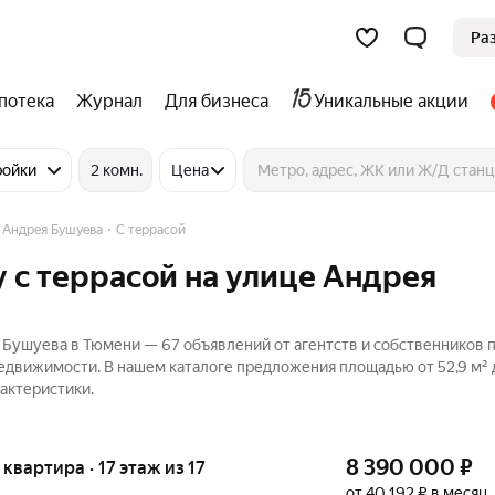
Ра
потека
Журнал
Для бизнеса
Уникальные акции
ройки
2 комн.
Цена
 Андрея Бушуева
С террасой
 с террасой на улице Андрея
 Бушуева в Тюмени — 67 объявлений от агентств и собственников 
Недвижимости. В нашем каталоге предложения площадью от 52,9 м² д
актеристики.
8 390 000
₽
я квартира · 17 этаж из 17
от 40 192 ₽ в месяц