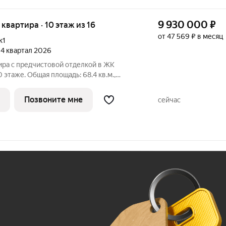
9 930 000
₽
я квартира · 10 этаж из 16
от 47 569 ₽ в месяц
к1
, 4 квартал 2026
ира с предчистовой отделкой в ЖК
 этаже. Общая площадь: 68.4 кв.м.,
дь просторной кухни-столовой: 25.7 кв.м.
все окна выходят на одну сторону. В
Позвоните мне
сейчас
Ж