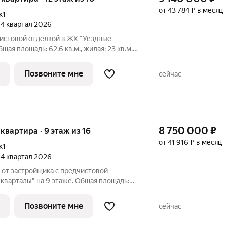
от 43 784 ₽ в месяц
к1
, 4 квартал 2026
чистовой отделкой в ЖК "Уездные
щая площадь: 62.6 кв.м., жилая: 23 кв.м.,
и-столовой: 22.8 кв.м. Комнаты
 выходят на одну сторону. В квартире
Позвоните мне
сейчас
8 750 000
₽
я квартира · 9 этаж из 16
от 41 916 ₽ в месяц
к1
, 4 квартал 2026
 от застройщика с предчистовой
кварталы" на 9 этаже. Общая площадь:
в.м., площадь просторной кухни-столовой:
спашонка, без проходных комнат, окна
Позвоните мне
сейчас