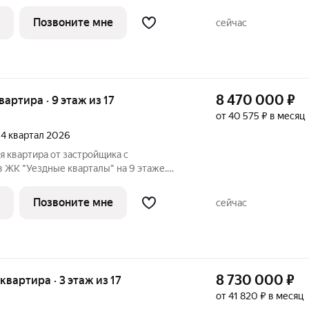
ь просторной кухни-столовой: 29.1 кв.м.
oбecпeчивaют paвнoмepнoe ocвeщeниe в
Позвоните мне
сейчас
8 470 000
₽
квартира · 9 этаж из 17
от 40 575 ₽ в месяц
, 4 квартал 2026
 квартира от застройщика с
 ЖК "Уездные кварталы" на 9 этаже.
 жилая: 23 кв.м., площадь просторной
м. Угловая квартира, идеально подойдет
Позвоните мне
сейчас
8 730 000
₽
 квартира · 3 этаж из 17
от 41 820 ₽ в месяц