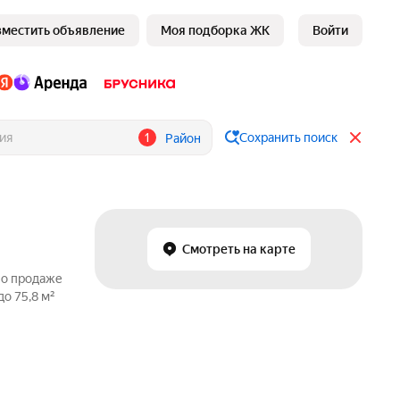
зместить объявление
Моя подборка ЖК
Войти
1
Сохранить поиск
Район
Смотреть на карте
по продаже
о 75,8 м²