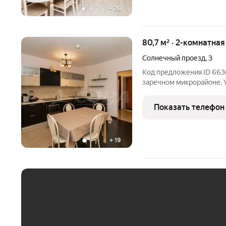
+
26
80,7 м² · 2-комнатна
Солнечный проезд
,
3
Код предложения ID 6636
заречном микрорайоне. 
Качественный ремонт и д
из дорогостоящих матери
Показать телефон
Квартира в
+
19
ЕЖЕМЕСЯЧНЫЙ ПЛАТЁ