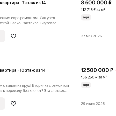
8 600 000
₽
 квартира · 7 этаж из 14
112 713 ₽ за м²
торг
рошим евро ремонтом . Сан узел
кой. Балкон застеклен и утеплен.
видами из окна + Квартира распашонка
вор. В квартире остается толька
27 мая 2026
фы
12 500 000
₽
квартира · 10 этаж из 14
156 250 ₽ за м²
торг
м с видом на пруд! Вторичка с ремонтом
ы к переезду без хлопот? Эта светлая
площадью 80 кв. м ждет именно вас!
м 10-м этаже 14-этажного дома, она
29 июня 2026