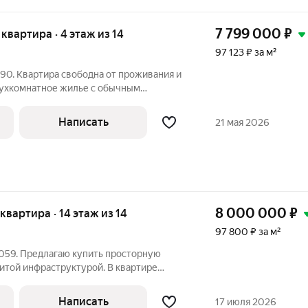
7 799 000
₽
я квартира · 4 этаж из 14
97 123 ₽ за м²
90. Квартира свободна от проживания и
двухкомнатное жилье с обычным
 2014 году. На полу уложен паркет, а в
ный гарнитур и шкаф-купе в спальне. В
Написать
21 мая 2026
8 000 000
₽
 квартира · 14 этаж из 14
97 800 ₽ за м²
059. Предлагаю купить просторную
витой инфраструктурой. В квартире
овка включает в себя кухню-гостиную, 2
просторные спальни, одна из которых с
Написать
17 июля 2026