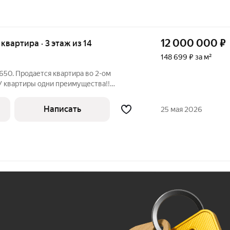
12 000 000
₽
я квартира · 3 этаж из 14
148 699 ₽ за м²
50. Продается квартира во 2-ом
У квартиры одни преимущества!!
вери, стяжка стен и пола, новый ремонт
алов! Остается вся мебель и она новая!
Написать
25 мая 2026
Ж