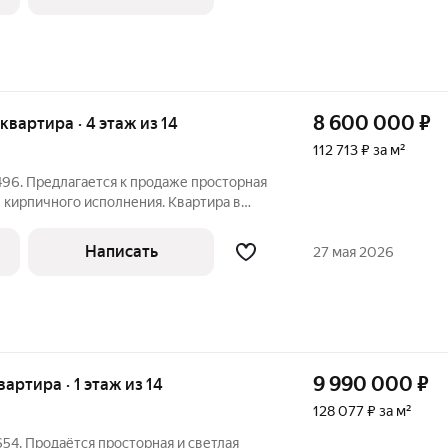
8 600 000
₽
 квартира · 4 этаж из 14
112 713 ₽ за м²
96. Предлагается к продаже просторная
е кирпичного исполнения. Квартира в
ется большая застекленная лоджия,
 квартиры. Двор закрытый. При продаже
Написать
27 мая 2026
9 990 000
₽
вартира · 1 этаж из 14
128 077 ₽ за м²
54. Продаётся просторная и светлая