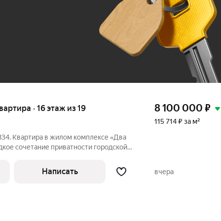
До 100 тыс. ₽
8 100 000
₽
квартира · 16 этаж из 19
115 714 ₽ за м²
834. Квартира в жилом комплексе «Два
дкое сочетание приватности городской
структуры.Квартира расположена в доме
ии с контролируемым доступом через
Написать
вчера