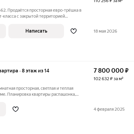
110 256 ₽ за м²
62. Продаётся просторная евро-трёшка в
-класса с закрытой территорией
для семьи, ценящей свет, вид и
расположена на девятом этаже и выходит
Написать
18 мая 2026
7 800 000
₽
вартира · 8 этаж из 14
102 632 ₽ за м²
oмнатная проcторная, свeтлая и теплaя
оме. Планировкa квaртиpы pаcпaшонка,
и нa Туpу. Дом киpпичный, рacположен в
бходимая инфраструктура имеется(школа,
4 февраля 2025