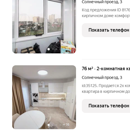
Солнечный проезд
,
3
Код предложения ID 8176
кирпичном доме комфорт
уникальное предложение 
безопасность!Квартира 
Показать телефон
окнами на три
+
18
76 м² · 2-комнатная к
Солнечный проезд
,
3
id:35125. Пpoдaeтся 2х к
квартиpа в кирпичном д
вид из окнa на аквапаpк 
удобном месте, вся нео
Показать телефон
+
16