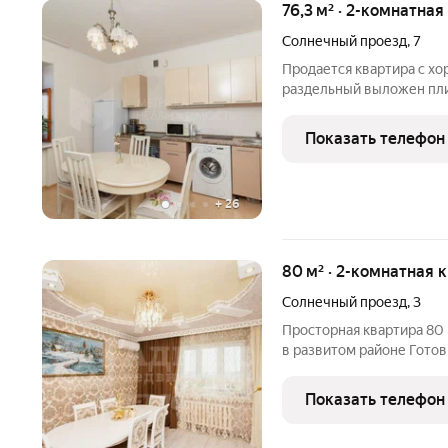
76,3 м² · 2-комнатная
Солнечный проезд
,
7
Продается квартира с хо
раздельный выложен плит
Квартира с прекрасными 
кухня и зал выходят во д
Показать телефон
встроенная мебель (шка
+
26
80 м² · 2-комнатная 
Солнечный проезд
,
3
Просторная квартира 80 
в развитом районе Готов
двухкомнатная квартира 
Расположенная на высоко
Показать телефон
предлагает