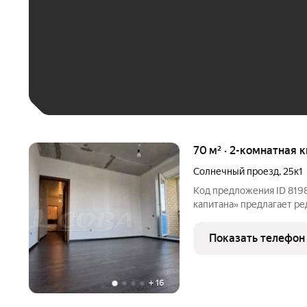
До 30 тыс. ₽
До 50 тыс. ₽
До 70 тыс. ₽
Больше 100 тыс. ₽
70 м² · 2-комнатная 
Солнечный проезд
,
25к1
Код предложения ID 819
капитана» предлагает ре
жизни и развитой инфра
на охраняемой территор
Показать телефон
автоматические
+
16