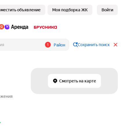
зместить объявление
Моя подборка ЖК
Войти
1
Сохранить поиск
Район
Смотреть на карте
ожения