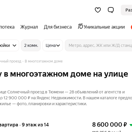
Ра
потека
Журнал
Для бизнеса
Уникальные акции
ройки
2 комн.
Цена
чный проезд
В многоэтажном доме
 в многоэтажном доме на улице
ице Солнечный проезд в Тюмени — 28 объявлений от агентств и
до 12 900 000 ₽ на Яндекс Недвижимости. В нашем каталоге предл
 жилье — фото, планировки и характеристики.
8 600 000
₽
квартира · 9 этаж из 14