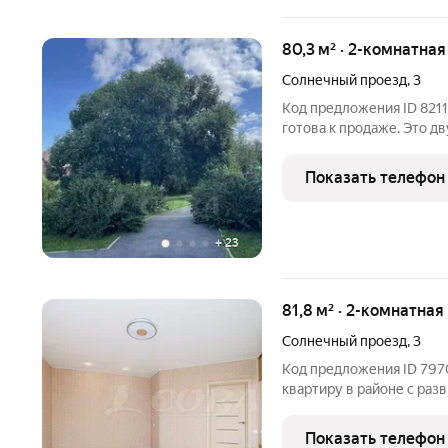
80,3 м² · 2-комнатна
Солнечный проезд
,
3
Код предложения ID 8211
готова к продаже. Это 
ремонтом, выполненным в
квартире остаются кухон
Показать телефон
прихожей
+
23
81,8 м² · 2-комнатная
Солнечный проезд
,
3
Код предложения ID 797
квартиру в районе с раз
выполнен ремонт. Планир
санузла, прихожую, две 
Показать телефон