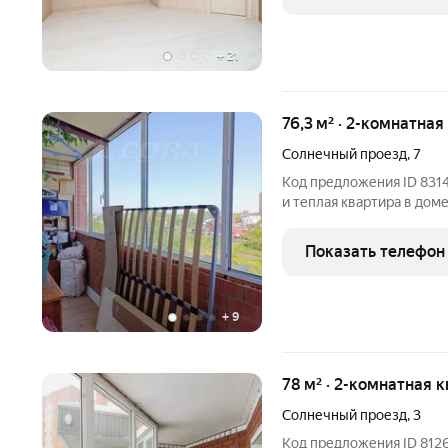
выходом на
+
21
76,3 м² · 2-комнатная
Солнечный проезд
,
7
Код предложения ID 8314
и теплая квартира в дом
хорошем состоянии, име
закрытый тамбур на две
Показать телефон
остаются
+
9
78 м² · 2-комнатная к
Солнечный проезд
,
3
Код предложения ID 8126