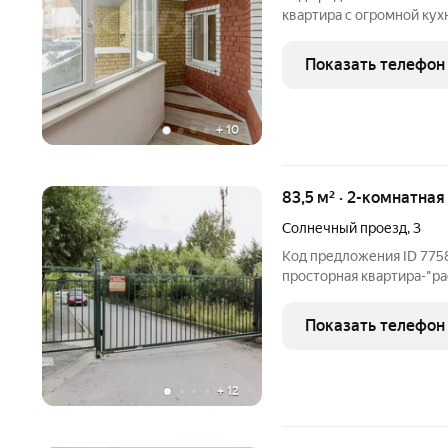
квартира с огромной кухней-г
пространство для жизни 
готова к заезду: в ней 
Показать телефон
ремонт, уложен
+
10
83,5 м² · 2-комнатна
Солнечный проезд
,
3
Код предложения ID 7758
просторная квартира-"р
2009 года постройки, ши
сверху, зато есть полно
Показать телефон
+
12