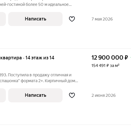
остиной более 50 м идеальное
и приёма гостей. Квартира полностью
выполнен аккуратный косметический
Написать
7 мая 2026
12 900 000
₽
я квартира · 14 этаж из 14
154 491 ₽ за м²
93. Поступила в продажу отличная и
аспашонка" формата 2+. Кирпичный дом
карный вид из окна на реку, нет соседей
ценный технический этаж. Планировка:
Написать
2 июня 2026