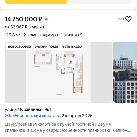
и представляет собой элитный
14 750 000
₽
от 52 987 ₽ в месяц
116,8 м²
2-комн. квартира
1 этаж из 9
новостройка
онлайн показ
есть видео
улица Муравленко
,
9к1
ЖК «Европейский квартал»
, 2 квартал 2026
Двухуровневая квартира с кухней-гостиной и двумя
спальнями в Доме у озера. Особенности планировки: балкон,
вид во двор, второй санузел, гардеробная, двухуровневая,