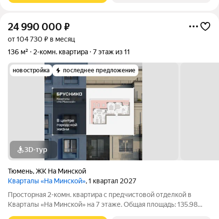
24 990 000
₽
от 104 730 ₽ в месяц
136 м²
2-комн. квартира
7 этаж из 11
новостройка
последнее предложение
3D-тур
Тюмень
,
ЖК На Минской
Кварталы «На Минской»
, 1 квартал 2027
Просторная 2-комн. квартира с предчистовой отделкой в
Кварталы «На Минской» на 7 этаже. Общая площадь: 135.98
кв.м., жилая: 24.22 кв.м., площадь просторной кухни-гостиной: