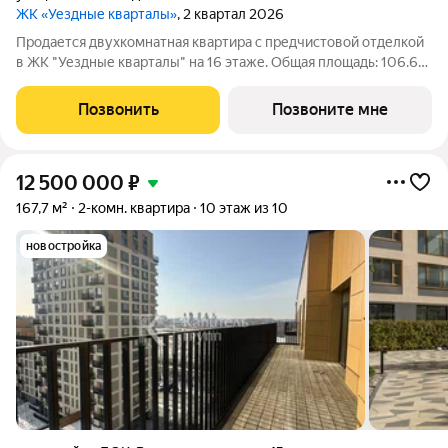
ЖК «Уездные кварталы»
, 2 квартал 2026
Продается двухкомнатная квартира с предчистовой отделкой
в ЖК "Уездные кварталы" на 16 этаже. Общая площадь: 106.63
кв.м., жилая: 26.25 кв.м., площадь просторной кухни-столовой:
39.08 кв.м. Угловая квартира, идеально подойдет любителям
Позвонить
Позвоните мне
тишины и
12 500 000
₽
167,7 м²
2-комн. квартира
10 этаж из 10
новостройка