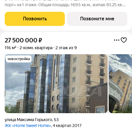
порт» на 1 этаже. Общая площадь: 169.5 кв.м., жилая: 83.25 кв.м.
Высота потолков 2.7 м. Квартира с кухней-гостиной и одной
спальней в жилом районе «Речной порт». Особенности
Позвонить
Позвоните мне
планировки: вид во
27 500 000
₽
116 м²
2-комн. квартира
2 этаж из 9
новостройка
улица Максима Горького
,
53
ЖК «Home Sweet Home»
, 4 квартал 2017