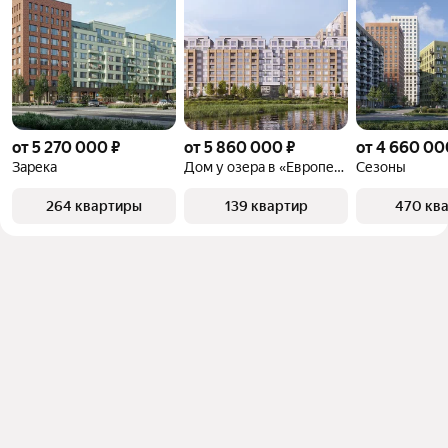
от 5 270 000 ₽
от 5 860 000 ₽
от 4 660 00
Зарека
Дом у озера в «Европейском квартале»
Сезоны
264 квартиры
139 квартир
470 кв