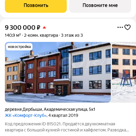
37.54 кв.м. Высота потолков 2.7 м. Продаётся с паркингом.
Позвонить
Позвоните мне
Квартира с
9 300 000
₽
140,9 м²
2-комн. квартира
3 этаж из 3
новостройка
деревня Дербыши
,
Академическая улица
,
5к1
ЖК «Комфорт-Клуб»
, 4 квартал 2019
Код предложения ID 815021. Продаётся двухкомнатная
квартира с большой кухней-гостиной и хайфлетом. Разводка