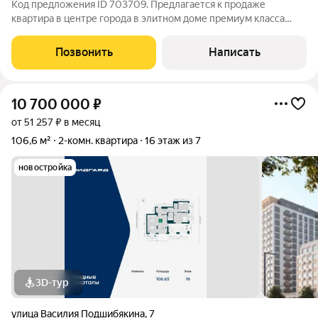
Код предложения ID 703709. Предлагается к продаже
квартира в центре города в элитном доме премиум класса
Home Sweet Home. В квартире выполен дизайнерский ремонт
по индивидуальному проекту с использованием дорогих и
Позвонить
Написать
качественных материалов,
10 700 000
₽
от 51 257 ₽ в месяц
106,6 м²
2-комн. квартира
16 этаж из 7
новостройка
3D-тур
улица Василия Подшибякина
,
7