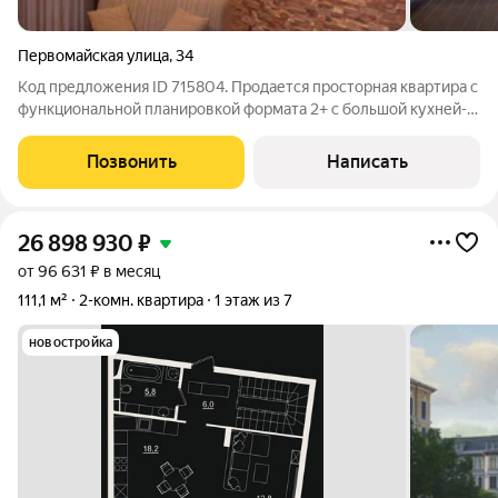
Первомайская улица
,
34
Код предложения ID 715804. Продается просторная квартира с
функциональной планировкой формата 2+ с большой кухней-
гостиной в историческом центре города. В шаговой
доступности имеется все необходимое для комфортной
Позвонить
Написать
жизни: гимназия, детский сад,
26 898 930
₽
от 96 631 ₽ в месяц
111,1 м²
2-комн. квартира
1 этаж из 7
новостройка