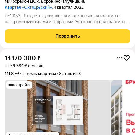
микрорайон ДОК
,
Воронинская улица
,
45
Квартал «Октябрьский»
, 4 квартал 2022
id:44153. Продаётся уникальная и эксклюзивная квартира с
панорамными окнами и террасами. Эта просторная квартира на
десятом этаже десятиэтажного монолитного дома предлагает
не только комфорт и функциональность, но и великолепные
Позвонить
виды. Панорамные окна
14 170 000
₽
от 59 384 ₽ в месяц
111,8 м²
2-комн. квартира
8 этаж из 8
новостройка