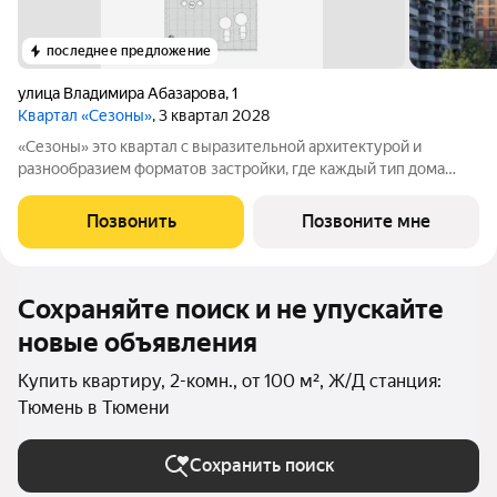
последнее предложение
улица Владимира Абазарова
,
1
Квартал «Сезоны»
, 3 квартал 2028
«Сезоны» это квартал с выразительной архитектурой и
разнообразием форматов застройки, где каждый тип дома
формирует свой образ жизни. В проекте представлены: -
семейные кварталы с насыщенной дворовой средой; - урбан-
Позвонить
Позвоните мне
виллы вдоль леса с повышенным
Сохраняйте поиск и не упускайте
новые объявления
Купить квартиру, 2-комн., от 100 м², Ж/Д станция:
Тюмень в Тюмени
Сохранить поиск