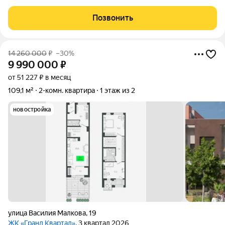
люкс сегмента! Здесь продумана каждая деталь, чтобы вы
могли наслаждаться комфортом и уютом. Эта квартира
Позвонить
идеальное сочетание стиля и
14 260 000
₽
–30%
9 990 000
₽
от 51 227 ₽ в месяц
109,1 м²
2-комн. квартира
1 этаж из 2
новостройка
улица Василия Малкова
,
19
ЖК «Гранд Квартал»
, 3 квартал 2026