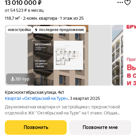
13 010 000
₽
от 54 523 ₽ в месяц
118,7 м²
2-комн. квартира
1 этаж из 25
новостройка
последнее предложение
3D-тур
Краснооктябрьская улица
,
4к1
Квартал «Октябрьский на Туре»
, 3 квартал 2025
Двухкомнатная квартира от застройщика с предчистовой
отделкой в ЖК "Октябрьский на Туре" на 1 этаже. Общая
площадь: 118.7 кв.м., жилая: 22.51 кв.м., площадь просторной
кухни-столовой: 43.92 кв.м. Угловая квартира, идеально
Позвонить
Позвоните мне
подойдет любителям тишины и