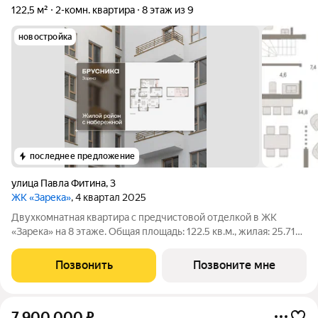
122,5 м²
2-комн. квартира
8 этаж из 9
новостройка
последнее предложение
улица Павла Фитина
,
3
ЖК «Зарека»
, 4 квартал 2025
Двухкомнатная квартира с предчистовой отделкой в ЖК
«Зарека» на 8 этаже. Общая площадь: 122.5 кв.м., жилая: 25.71
кв.м., площадь просторной кухни-гостиной: 44.39 кв.м. Высота
потолков 2.7 м. Квартира с кухней-гостиной и двумя
Позвонить
Позвоните мне
спальнями в жилом районе
7 900 000
₽