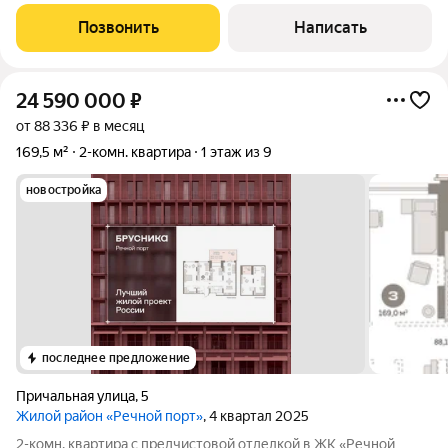
тепловых сетей по полу, установлены качественные
алюминиевые радиаторы, окна с системой вентиляции. Сам
Позвонить
Написать
ЖК "Комфорт-клуб" расположен на
24 590 000
₽
от 88 336 ₽ в месяц
169,5 м²
2-комн. квартира
1 этаж из 9
новостройка
последнее предложение
Причальная улица
,
5
Жилой район «Речной порт»
, 4 квартал 2025
2-комн. квартира с предчистовой отделкой в ЖК «Речной