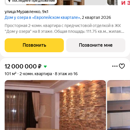
последнее предложение
улица Муравленко
,
9к1
Дом у озера в «Европейском квартале»
, 2 квартал 2026
Просторная 2-комн. квартира с предчистовой отделкой в ЖК
"Дом у озера" на 8 этаже. Общая площадь: 111.75 кв.м., жилая:
21.36 кв.м., площадь просторной кухни-столовой: 21.51 кв.м.
Квартира - распашонка, очень светлая, без проходных комнат,
Позвонить
Позвоните мне
планировка
12 000 000
₽
101 м²
2-комн. квартира
8 этаж из 16