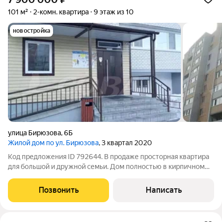
101 м²
2-комн. квартира
9 этаж из 10
новостройка
улица Бирюзова
,
6Б
Жилой дом по ул. Бирюзова
, 3 квартал 2020
Код предложения ID 792644. В продаже просторная квартира
для большой и дружной семьи. Дом полностью в кирпичном
исполнении (не монолит), удобная и практичная планировка
квартиры, в квартире выполнена черновая отделка (стены под
Позвонить
Написать
маяк, стяжка пола),