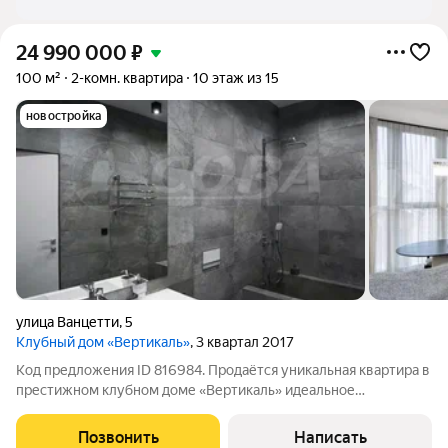
24 990 000
₽
100 м²
2-комн. квартира
10 этаж из 15
новостройка
улица Ванцетти
,
5
Клубный дом «Вертикаль»
, 3 квартал 2017
Код предложения ID 816984. Продаётся уникальная квартира в
престижном клубном доме «Вертикаль» идеальное
пространство для ценителей комфорта, стиля и безупречного
качества жизни.Этот дом расположен в самом центре Тюмени
Позвонить
Написать