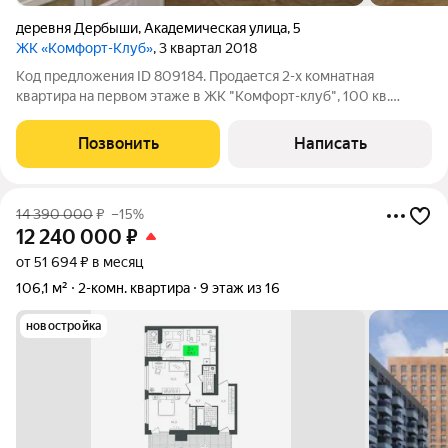
деревня Дербыши
,
Академическая улица
,
5
ЖК «Комфорт-Клуб»
, 3 квартал 2018
Код предложения ID 809184. Продается 2-х комнатная
квартира на первом этаже в ЖК "Комфорт-клуб", 100 кв.
Дизайнерский ремонт. Высота потолков 2,75 м . Выход окон на
обе стороны: лесной массив и уютный двор. В комплексе
Позвонить
Написать
закрытый двор с
14 390 000
₽
–15%
12 240 000
₽
от 51 694 ₽ в месяц
106,1 м²
2-комн. квартира
9 этаж из 16
новостройка