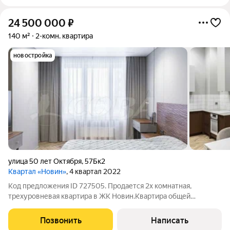
24 500 000
₽
140 м²
2-комн. квартира
новостройка
улица 50 лет Октября
,
57Бк2
Квартал «Новин»
, 4 квартал 2022
Код предложения ID 727505. Продается 2х комнатная,
трехуровневая квартира в ЖК Новин.Квартира общей
площадью 140 кв.м., занимает 1ый, 2ой и цокольный этажи.
Функциональная планировка: кухня-гостиная со вторым
Позвонить
Написать
светом, две комнаты, расположенные в