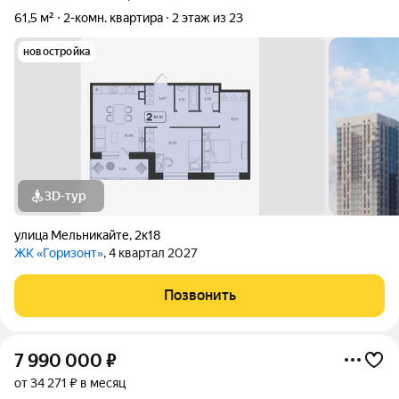
61,5 м²
2-комн. квартира
2 этаж из 23
новостройка
3D-тур
улица Мельникайте
,
2к18
ЖК «Горизонт»
, 4 квартал 2027
Позвонить
7 990 000
₽
от 34 271 ₽ в месяц