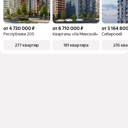
от 4 730 000 ₽
от 6 710 000 ₽
от 3 164 800
Республики 205
Кварталы «На Минской»
Сибирский
277 квартир
181 квартира
235 кв