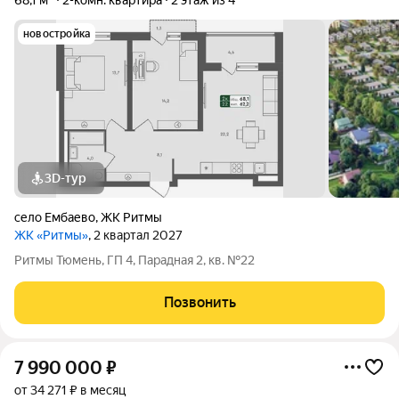
68,1 м²
2-комн. квартира
2 этаж из 4
новостройка
3D-тур
село Ембаево
,
ЖК Ритмы
ЖК «Ритмы»
, 2 квартал 2027
Ритмы Тюмень, ГП 4, Парадная 2, кв. №22
Позвонить
7 990 000
₽
от 34 271 ₽ в месяц