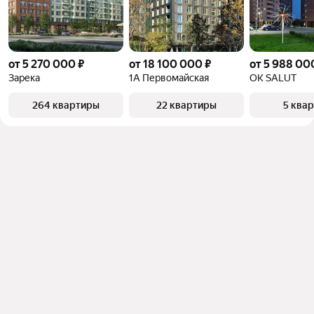
от 5 270 000 ₽
от 18 100 000 ₽
от 5 988 00
Зарека
1А Первомайская
OK SALUT
264 квартиры
22 квартиры
5 ква