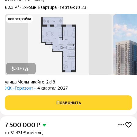
62,3 м²
2-комн. квартира
19 этаж из 23
новостройка
3D-тур
улица Мельникайте
,
2к18
ЖК «Горизонт»
, 4 квартал 2027
Позвонить
7 500 000
₽
от 31 431 ₽ в месяц