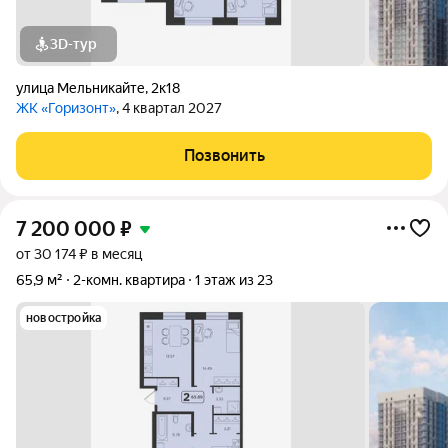
3D-тур
улица Мельникайте
,
2к18
ЖК «Горизонт»
, 4 квартал 2027
Позвонить
7 200 000
₽
от 30 174 ₽ в месяц
65,9 м²
2-комн. квартира
1 этаж из 23
новостройка