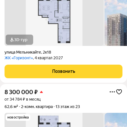
3D-тур
улица Мельникайте
,
2к18
ЖК «Горизонт»
, 4 квартал 2027
Позвонить
8 300 000
₽
от 34 784 ₽ в месяц
62,6 м²
2-комн. квартира
13 этаж из 23
новостройка