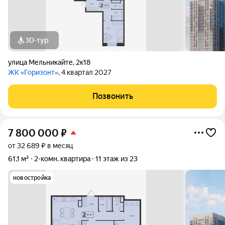
3D-тур
улица Мельникайте
,
2к18
ЖК «Горизонт»
, 4 квартал 2027
Позвонить
7 800 000
₽
от 32 689 ₽ в месяц
61,1 м²
2-комн. квартира
11 этаж из 23
новостройка