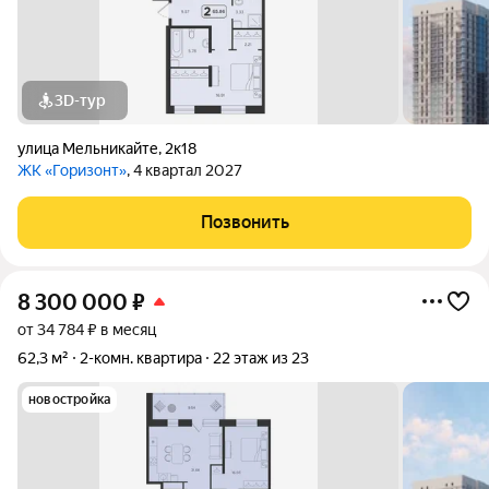
3D-тур
улица Мельникайте
,
2к18
ЖК «Горизонт»
, 4 квартал 2027
Позвонить
8 300 000
₽
от 34 784 ₽ в месяц
62,3 м²
2-комн. квартира
22 этаж из 23
новостройка