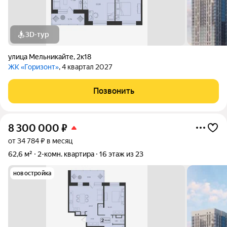
3D-тур
улица Мельникайте
,
2к18
ЖК «Горизонт»
, 4 квартал 2027
Позвонить
8 300 000
₽
от 34 784 ₽ в месяц
62,6 м²
2-комн. квартира
16 этаж из 23
новостройка