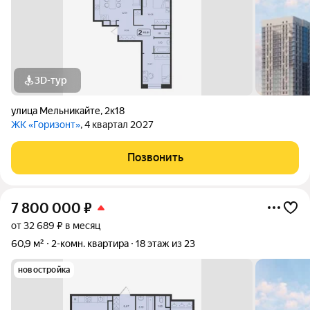
3D-тур
улица Мельникайте
,
2к18
ЖК «Горизонт»
, 4 квартал 2027
Позвонить
7 800 000
₽
от 32 689 ₽ в месяц
60,9 м²
2-комн. квартира
18 этаж из 23
новостройка