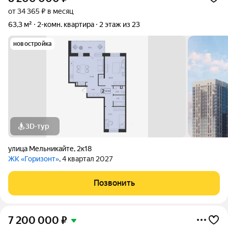
от 34 365 ₽ в месяц
63,3 м²
2-комн. квартира
2 этаж из 23
новостройка
3D-тур
улица Мельникайте
,
2к18
ЖК «Горизонт»
, 4 квартал 2027
Позвонить
7 200 000
₽