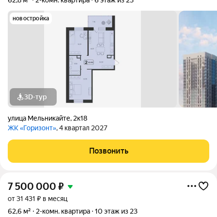
62,8 м²
2-комн. квартира
6 этаж из 23
новостройка
3D-тур
улица Мельникайте
,
2к18
ЖК «Горизонт»
, 4 квартал 2027
Позвонить
7 500 000
₽
от 31 431 ₽ в месяц
62,6 м²
2-комн. квартира
10 этаж из 23