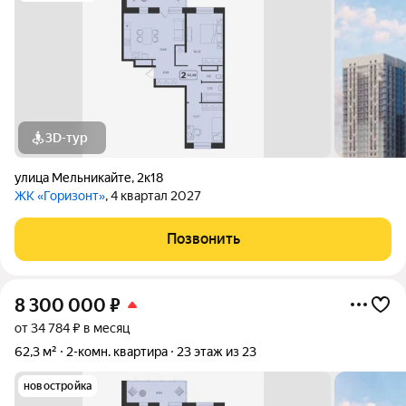
3D-тур
улица Мельникайте
,
2к18
ЖК «Горизонт»
, 4 квартал 2027
Позвонить
8 300 000
₽
от 34 784 ₽ в месяц
62,3 м²
2-комн. квартира
23 этаж из 23
новостройка