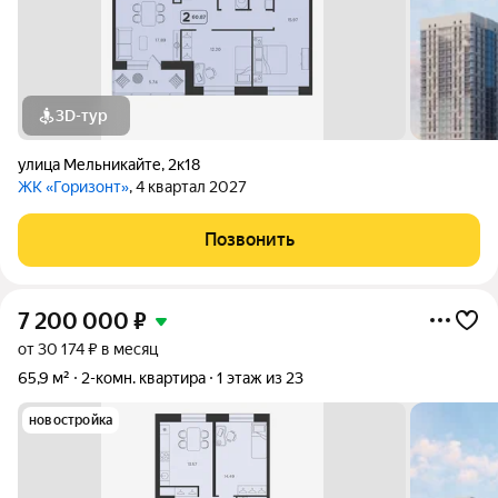
3D-тур
улица Мельникайте
,
2к18
ЖК «Горизонт»
, 4 квартал 2027
Позвонить
7 200 000
₽
от 30 174 ₽ в месяц
65,9 м²
2-комн. квартира
1 этаж из 23
новостройка