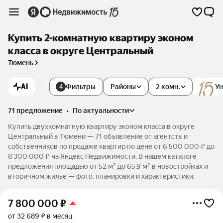
Купить 2-комнатную квартиру эконом
класса в округе Центральный
Тюмень
AI
Фильтры
Районы
2 комн.
Ун
4
71 предложение
•
по актуальности
Купить двухкомнатную квартиру эконом класса в округе
Центральный в Тюмени — 71 объявление от агентств и
собственников по продаже квартир по цене от 6 500 000 ₽ до
8 300 000 ₽ на Яндекс Недвижимости. В нашем каталоге
предложения площадью от 52 м² до 65,9 м² в новостройках и
вторичном жилье — фото, планировки и характеристики.
7 800 000
₽
от 32 689 ₽ в месяц