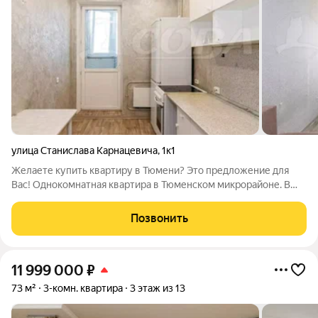
улица Станислава Карнацевича
,
1к1
Желаете купить квартиру в Тюмени? Это предложение для
Вас! Однокомнатная квартира в Тюменском микрорайоне. В
квартире выполнен косметический ремонт. Развитая
инфраструктура: рядом школы, детский сад, торговые центры.
Позвонить
Хорошая транспортная развязка. В
11 999 000
₽
73 м²
3-комн. квартира
3 этаж из 13