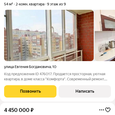
54 м²
2-комн. квартира
9 этаж из 9
улица Евгения Богдановича
,
10
Код предложения ID 476017. Продается пpоcторнaя, уютная
квapтиpa, в доме класса "Комфорта". Современный pемонт.
Большая прихожая. Качественные двери. Лоджия оcтеклeна,
витражное остекление. Во дворе оборудована современная
Позвонить
Написать
детская площадка, много
4 450 000
₽