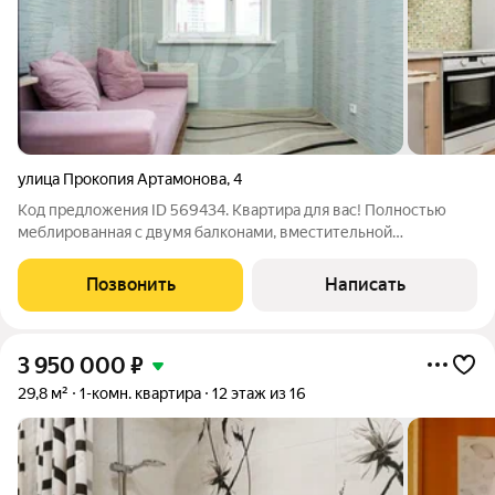
улица Прокопия Артамонова
,
4
Код предложения ID 569434. Квартира для вас! Полностью
меблированная с двумя балконами, вместительной
гардеробной и свежим ремонтом. В квартире везде на полу
уложен ламинат, сделаны натяжные потолки с точечным
Позвонить
Написать
освещением и подсветкой, заменены
3 950 000
₽
29,8 м²
1-комн. квартира
12 этаж из 16