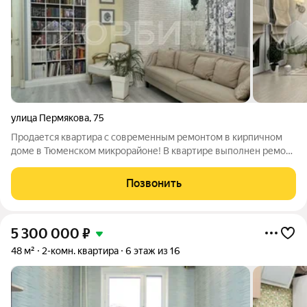
улица Пермякова
,
75
Продается квартира с современным ремонтом в кирпичном
доме в Тюменском микрорайоне! В квартире выполнен ремонт
по дизайн-проекту, все нюансы планировки и интерьера
продуманы до мелочей! Большая просторная кухня-гостиная и
Позвонить
2 отдельные спальни.2
5 300 000
₽
48 м²
2-комн. квартира
6 этаж из 16