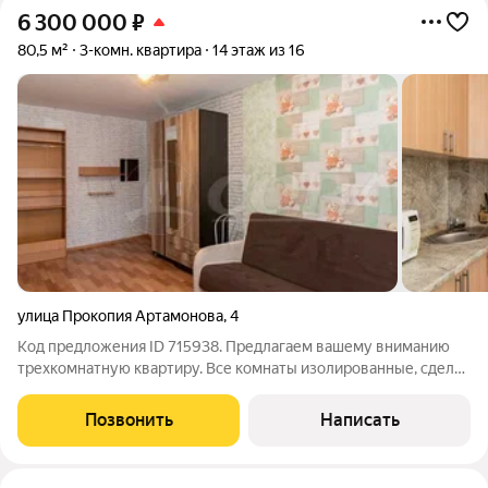
6 300 000
₽
80,5 м²
3-комн. квартира
14 этаж из 16
улица Прокопия Артамонова
,
4
Код предложения ID 715938. Предлагаем вашему вниманию
трехкомнатную квартиру. Все комнаты изолированные, сделан
косметический ремонт (квартира теплая). Рядом с домом
находятся: школа №92, детский сад №125, магазины. Хорошая
Позвонить
Написать
транспортная развязка.