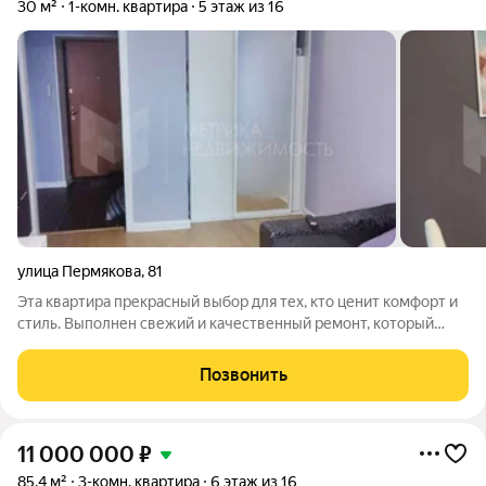
30 м²
1-комн. квартира
5 этаж из 16
улица Пермякова
,
81
Эта квартира прекрасный выбор для тех, кто ценит комфорт и
стиль. Выполнен свежий и качественный ремонт, который
обеспечивает уют и эстетическое наслаждение. Кухонный
гарнитур и вместительная гардеробная, которые остаются
Позвонить
новому владельцу, позволят
11 000 000
₽
85,4 м²
3-комн. квартира
6 этаж из 16