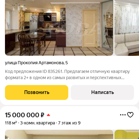
улица Прокопия Артамонова
,
5
Код предложения ID 835261. Предлагаем отличную квартиру
формата 2+ в одном из самых развитых и перспективных
районов Тюмени.Дом сдан в 2011 году в кирпичном
исполнении, на территории просторная стоянка для
Позвонить
Написать
автомобилей, закрытый, охраняемый двор,
15 000 000
₽
118 м²
3-комн. квартира
7 этаж из 9