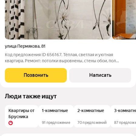
улица Пермякова
,
81
Код предложения ID 656167. Тёплая, светлая и уютная
квартира. Ремонт: потолки выровнены, стены обои, пол
линолеум. В санузле сделан свежий ремонт из качественных
материалов, стены и пол -кафель. Район с развитой
Позвонить
Написать
инфраструктурой, всё что нужно для
Люди также ищут
Квартиры от
1-комнатные
2-комнатные
3-комнатн
Брусника
91 предложение
70 предложений
87 предлож