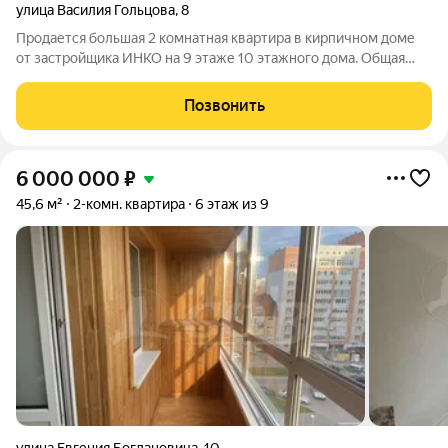
улица Василия Гольцова
,
8
Продается большая 2 комнатная квартира в кирпичном доме
от застройщика ИНКО на 9 этаже 10 этажного дома. Общая
площадь квартиры ( кухня объединена с лоджией и залом) 90
м2. Жилая по техпаспорту 80. Санузел объединен 10 м2. Есть
Позвонить
гардеробная. Комнаты
6 000 000
₽
45,6 м²
2-комн. квартира
6 этаж из 9