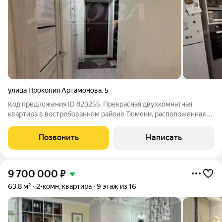
улица Прокопия Артамонова
,
5
Код предложения ID 823255. Прекрасная двухкомнатная
квартира в востребованном районе Тюмени, расположенная в
кирпичный доме - это качество и экологичность. Удобная
функциональная планировка подойдет для всех категорий
Позвонить
Написать
семей. Транспортная развязка
9 700 000
₽
63,8 м²
2-комн. квартира
9 этаж из 16