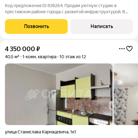
Код предложения ID 838264. Продам уютную студию в
престижном районе города с развитой инфраструктурой. В
квартире выполнен качественный ремонт: стены идеально
выровнены и окрашены, на балконе установлен теплый пол, а
Позвонить
Написать
в ванной комнате имеется
4 350 000
₽
40,5 м²
1-комн. квартира
10 этаж из 12
улица Станислава Карнацевича
,
1к1