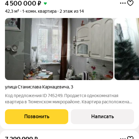
4 500 000
₽
42,3 м²
1-комн. квартира
2 этаж из 14
улица Станислава Карнацевича
,
3
Код предложения ID 745249. Продается однокомнатная
квартира в Тюменском микрорайоне. Квартира расположена
на 2 комфортном этаже. Выполнен свежий ремонт, в санузле
необходимо обновить. Балкон застеклен. При продаже
Позвонить
Написать
остается частично мебель и