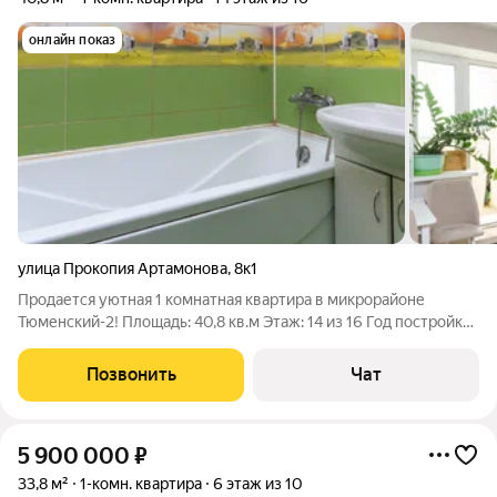
онлайн показ
улица Прокопия Артамонова
,
8к1
Продается уютная 1 комнатная квартира в микрорайоне
Тюменский-2! Площадь: 40,8 кв.м Этаж: 14 из 16 Год постройки
дома: 2012 Дом монолитно-кирпичный, оборудован системой
видеонаблюдения. Чистый и ухоженный подъезд,
Позвонить
Чат
благоустроенный двор. Управляющая
5 900 000
₽
33,8 м²
1-комн. квартира
6 этаж из 10