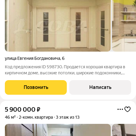
улица Евгения Богдановича
,
6
Код предложения ID 598730. Продается хорошая квартира в
кирпичном доме, высокие потолки, широкие подоконники,
большая лоджия. Три квартиры на этаже, соседи очень
хорошие, все семейные. В квартире уютно, комнаты
Позвонить
Написать
просторные, в прихожей глубокий
5 900 000
₽
46 м²
2-комн. квартира
3 этаж из 13