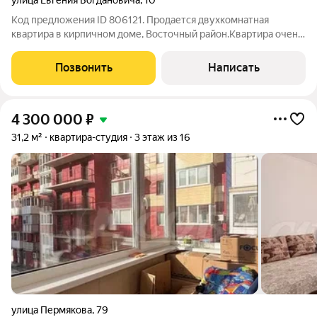
улица Евгения Богдановича
,
10
Код предложения ID 806121. Продается двухкомнатная
квартира в кирпичном доме, Восточный район.Квартира очень
светлая в виду того, что окна выходят на солнечную сторону.В
квартире сделан косметический ремонт.Планировка квартиры
Позвонить
Написать
удобная, комнаты
4 300 000
₽
31,2 м²
квартира-студия
3 этаж из 16
улица Пермякова
,
79