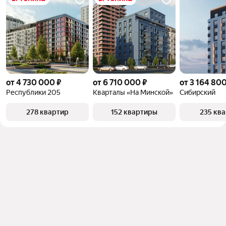
от 4 730 000 ₽
от 6 710 000 ₽
от 3 164 800
Республики 205
Кварталы «На Минской»
Сибирский
278 квартир
152 квартиры
235 кв