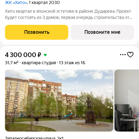
ЖК «Хито»
, 1 квартал 2030
Хито квартал в японской эстетике в районе Дударева. Проект
будет состоять из 3 домов, первая очередь строительства это
17-этажный дом на 7 секций. Проект находится рядом с лесным
массивом, на пересечении улиц Тюменская и Сергея
Позвонить
Позвоните мне
Джанбровского.
4 300 000
₽
31,7 м²
квартира-студия
13 этаж из 16
Западносибирская улица
,
2к1