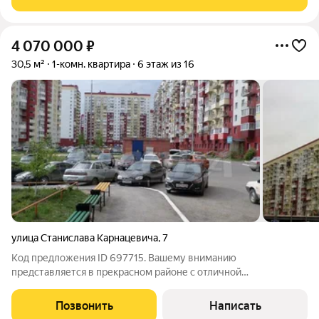
при этом семейную атмосферу. Уникальное
4 070 000
₽
30,5 м²
1-комн. квартира
6 этаж из 16
улица Станислава Карнацевича
,
7
Код предложения ID 697715. Вашему вниманию
представляется в прекрасном районе с отличной
транспортной развязкой. В квартире есть всё для комфортного
и уютного проживания. Поблизости находится очень много
Позвонить
Написать
торговых центров: "Кристалл", "Остров",