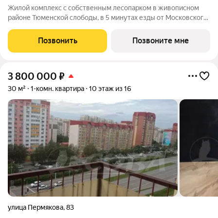
Жилой комплекс с собственным лесопарком в живописном
районе Тюменской слободы, в 5 минутах езды от Московского
тракта. Новый проект застройщика «ТИС» на пересечении улиц
Сергея Джанбровского и Тюменской. «Гринвуд» в переводе с
Позвонить
Позвоните мне
английского означает
3 800 000
₽
30 м²
1-комн. квартира
10 этаж из 16
улица Пермякова
,
83