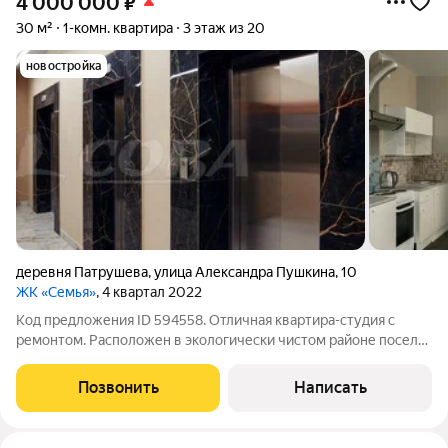
4 000 000
₽
30 м²
1-комн. квартира
3 этаж из 20
новостройка
деревня Патрушева
,
улица Александра Пушкина
,
10
ЖК «Семья»
, 4 квартал 2022
Код предложения ID 594558. Отличная квартира-студия с
ремонтом. Расположен в экологически чистом районе поселка
Патрушева. Строительство ЖК ведется по новым технологиям
с использованием качественных и современных строительных
Позвонить
Написать
материалов. В шаговой