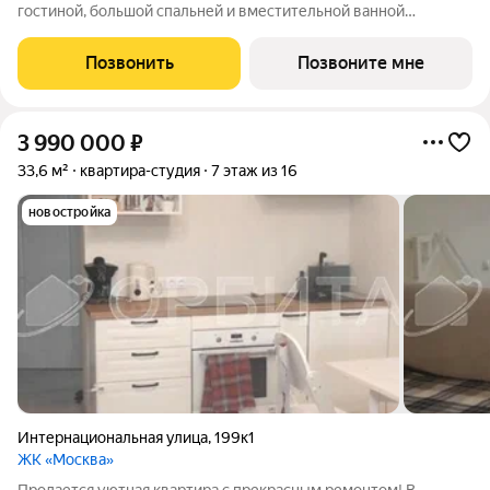
гостиной, большой спальней и вместительной ванной
комнатой. В прихожей ниша под шкаф. Подойдет для молодой
семьи.
Позвонить
Позвоните мне
3 990 000
₽
33,6 м²
квартира-студия
7 этаж из 16
новостройка
Интернациональная улица
,
199к1
ЖК «Москва»