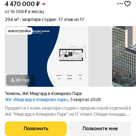
4 470 000
₽
от 16 058 ₽ в месяц
29,6 м²
квартира-студия
17 этаж из 17
новостройка
3D-тур
Тюмень
,
ЖК Мидгард в Комарово Парк
ЖК «Мидгард в Комарово парк»
, 3 квартал 2028
Продается 1-комн. квартира-студия с предчистовой отделкой в
ЖК "Мидгард в Комарово Парк" на 17 этаже. Общая площадь:
29.64 кв.м., площадь гостиной 22.26 кв.м., из которых 6.85 кв.м.
выделено под кухонную зону. Все окна выходят на одну
Позвонить
Позвоните мне
сторону. В