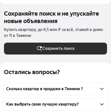
Сохраняйте поиск и не упускайте
новые объявления
Купить квартиру, до 4,5 млн ₽ за всё, этажей в доме:
от 11 в Тюмени
Сохранить поиск
Остались вопросы?
Сколько квартир в продаже в Тюмени ?
На Яндекс Недвижимости в продаже в Тюмени 
3607 квартир, из них 9 объявлений от 
Как выбрать свою лучшую квартиру?
собственников, 2467 объявлений от агентств, 1131 