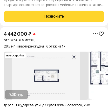
Продается уютная квартира с прекрасным ремонтом! В
квартире остаются вся встроенная мебель и техника, а также
кондиционер все, что нужно для комфортной жизни! Ремонт
выполнен в светлых тонах, а окна в квартире выходят на
Позвонить
солнечную сторону.Рядом с
4 442 000
₽
от 18 856 ₽ в месяц
28,5 м²
квартира-студия
6 этаж из 17
новостройка
3D-тур
деревня Дударева
,
улица Сергея Джанбровского
,
25к1