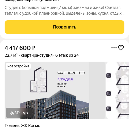
Студия с большой лоджией (7 кв. м) заезжай и живи! Светлая,
тёплая, с удобной планировкой. Выделены зоны: кухня, отдых,
работа, сон. Остаётся кухня с техникой, кондиционер,
шкафкупе. Лоджия 7 кв. м с тонировкой летом не жарко.
Позвонить
Фильтры для
4 417 600
₽
22,7 м²
квартира-студия
6 этаж из 24
новостройка
3D-тур
Тюмень
,
ЖК Космо