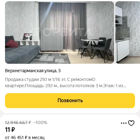
Верхнетарманская улица
,
3
Продажа студии 29,1 м 1/16 эт. С ремонтомО
квартире:Площадь: 29,1 м., высота потолков 3 м.Этаж: 1 из
16.Состояние: Косметический ремонт. Застеклённая лоджия
(двухкамерный стеклопакет).Статус: Готова к
Позвонить
заселению.Ключевые преимущества:Безопасность:
12 946 667
₽
–100%
11
₽
от 46 451 ₽ в месяц