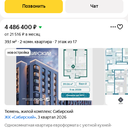
потолков 2,75 м,санузел совмещенный, керамическая плитка,
Позвонить
Чат
4 486 400
₽
от 21 516 ₽ в месяц
39,1 м²
2-комн. квартира
7 этаж из 17
новостройка
Тюмень
,
жилой комплекс Сибирский
ЖК «Сибирский»
, 3 квартал 2026
Однокомнатная квартира евроформата с уютной кухней-