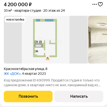
4 200 000
₽
33 м²
квартира-студия
20 этаж из 24
новостройка
Краснооктябрьская улица
,
8
ЖК «ДОК»
, 4 квартал 2023
Код предложения ID 690999. Продаётся студия в только что
сданном доме, в квартире никто не жил, панорамный вид из
окна, покупателю остаётся только сделать ремонт в том стиле
в каком именно он хочет. Бесшумные лифты, закрытый двор,
Позвонить
Написать
игровые и детские