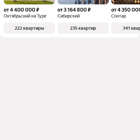
от 4 400 000 ₽
от 3 164 800 ₽
от 4 350 00
Октябрьский на Туре
Сибирский
Сонтар
222 квартиры
235 квартир
341 ква