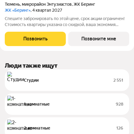
Тюмень
,
микрорайон Энтузиастов
,
ЖК Беринг
ЖК «Беринг»
, 4 квартал 2027
Спешите забронировать по этой цене, срок акции ограничен!
Стоимость квартиры указана со скидкой, ваша экономия
составит 476,800 руб. Информация по телефону, наши
менеджеры вам все расскажут. Продается однокомнатная
Позвонить
Позвоните мне
квартира-студия с предчистовой
Люди также ищут
Студии
2 551
1-комнатные
928
2-комнатные
126