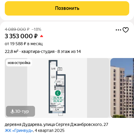
качественные материалы- Два лифта грузовой и
пассажирский, чтобы переезд и доставка покупок проходили
Позвонить
без хлопот. - Подъезд с характером
4 089 000
₽
–18%
3 353 000
₽
от 19 588 ₽ в месяц
22,8 м²
квартира-студия
8 этаж из 14
новостройка
3D-тур
деревня Дударева
,
улица Сергея Джанбровского
,
27
ЖК «Гринвуд»
, 4 квартал 2025