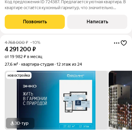
Код предложения ID 724387. Предлагается уютная квартира. В
квартире остаётся кухонный гарнитур, что значительно
упрощает процесс переезда и обустройства.Из окон
открывается прекрасный вид на окрестности, а удобное
Позвонить
Написать
месторасположение обеспечивает
4 768 000
₽
–10%
4 291 200
₽
от 19 982 ₽ в месяц
27,6 м²
квартира-студия
12 этаж из 24
новостройка
3D-тур