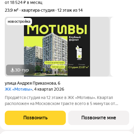
от 18 524 ₽ в месяц
23,9 м²
квартира-студия
12 этаж из 14
новостройка
3D-тур
улица Андрея Приказнова
,
6
ЖК «Мотивы»
, 4 квартал 2026
Продаётся студия на 12 этаже в ЖК «Мотивы». Квартал
расположен на Московском тракте всего в 5 минутах от
Плехановского бора. Рядом ТРЦ «Колумб» с кинотеатром,
боулингом и ресторанами, новые дорожные развязки, а в 2026
Позвонить
Позвоните мне
году начнётся строительство