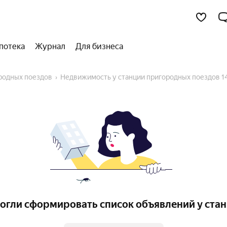
потека
Журнал
Для бизнеса
ородных поездов
Недвижимость у станции пригородных поездов 1
огли сформировать список объявлений у стан