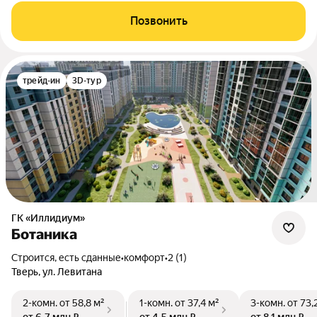
Позвонить
трейд-ин
3D-тур
ГК «Иллидиум»
Ботаника
Строится, есть сданные
•
комфорт
•
2 (1)
Тверь, ул. Левитана
2-комн.
от 58,8 м²
1-комн.
от 37,4 м²
3-комн.
от 73,