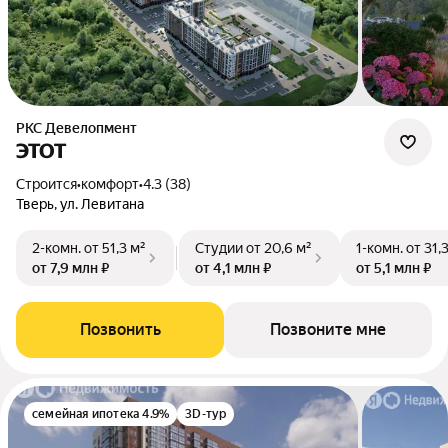
РКС Девелопмент
ЭТОТ
Строится
•
комфорт
•
4.3 (38)
Тверь, ул. Левитана
2-комн.
от 51,3 м²
Студии
от 20,6 м²
1-комн.
от 31,
от 7,9 млн ₽
от 4,1 млн ₽
от 5,1 млн ₽
Позвонить
Позвоните мне
семейная ипотека 4.9%
3D-тур