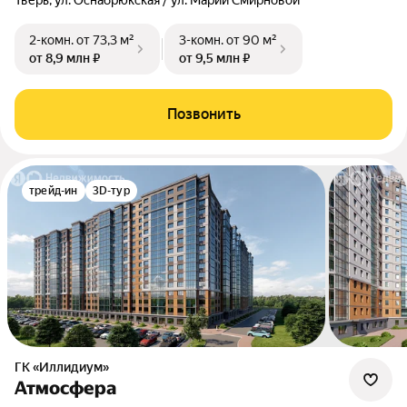
Тверь, ул. Оснабрюкская / ул. Марии Смирновой
2-комн.
от 73,3 м²
3-комн.
от 90 м²
от 8,9 млн ₽
от 9,5 млн ₽
Позвонить
трейд-ин
3D-тур
ГК «Иллидиум»
Атмосфера