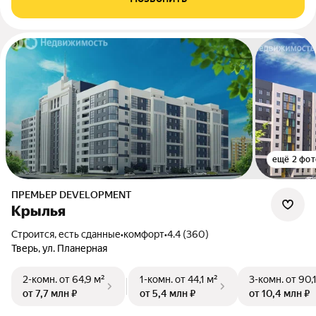
ещё 2 фот
ПРЕМЬЕР DEVELOPMENT
Крылья
Строится, есть сданные
•
комфорт
•
4.4 (360)
Тверь, ул. Планерная
2-комн.
от 64,9 м²
1-комн.
от 44,1 м²
3-комн.
от 90,
от 7,7 млн ₽
от 5,4 млн ₽
от 10,4 млн ₽