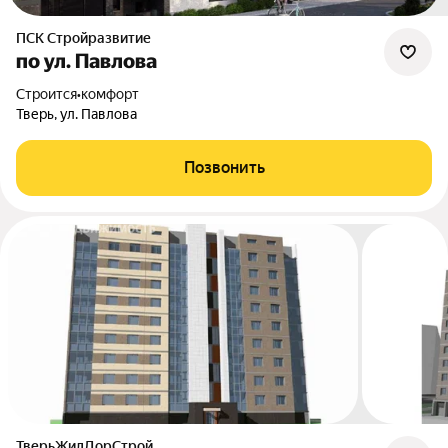
ПСК Стройразвитие
по ул. Павлова
Строится
•
комфорт
Тверь, ул. Павлова
Позвонить
ТверьЖилДорСтрой