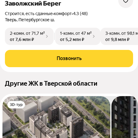
Заволжский Берег
Строится, есть сданные
•
комфорт
•
4.3 (48)
Тверь, Петербургское ш.
2-комн.
от 71,7 м²
1-комн.
от 47 м²
3-комн.
от 98,1 
от 7,6 млн ₽
от 5,2 млн ₽
от 9,8 млн ₽
Позвонить
Другие ЖК в Тверской области
3D-тур