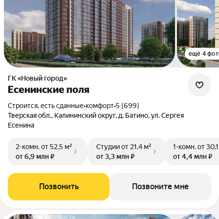
ещё 4 фот
ГК «Новый город»
Есенинские поля
Строится, есть сданные
•
комфорт
•
5 (699)
Тверская обл., Калининский округ, д. Батино, ул. Сергея
Есенина
2-комн.
от 52,5 м²
Студии
от 21,4 м²
1-комн.
от 30,1
от 6,9 млн ₽
от 3,3 млн ₽
от 4,4 млн ₽
Позвонить
Позвоните мне