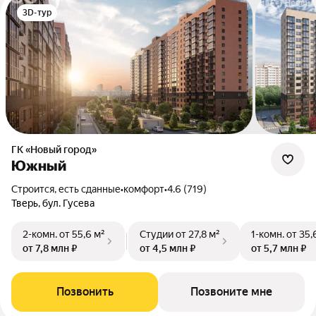
3D-тур
ГК «Новый город»
Южный
Строится, есть сданные
•
комфорт
•
4.6 (719)
Тверь, бул. Гусева
2-комн.
от 55,6 м²
Студии
от 27,8 м²
1-комн.
от 35,
от 7,8 млн ₽
от 4,5 млн ₽
от 5,7 млн ₽
Позвонить
Позвоните мне