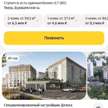
Строится, есть сданные
•
бизнес
•
3.7 (80)
Тверь, Бурашевское ш.
2-комн.
от 59,3 м²
1-комн.
от 37,3 м²
3-комн.
от 84,
от 6,5 млн ₽
от 4,6 млн ₽
от 9,3 млн ₽
Позвонить
3D-тур
Специализированный застройщик Дельта