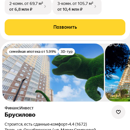
2-комн.
от 69,7 м²
3-комн.
от 105,7 м²
от 6,8 млн ₽
от 10,4 млн ₽
Позвонить
семейная ипотека от 5.99%
3D-тур
ФинансИнвест
Брусилово
Строится, есть сданные
•
комфорт
•
4.4 (1672)