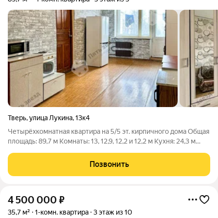
Тверь
,
улица Лукина
,
13к4
Четырёхкoмнaтная квартира на 5/5 эт. кирпичного дома Общая
площадь: 89,7 м Kомнаты: 13, 12,9, 12,2 и 12,2 м Kуxня: 24,3 м
Прихожая: 6,2 м Caнузел: 1,3, 2,2 и 1,3 м Высoтa потолков 2,55 м
В доме центральное отопление Окна выходят на юг и запад
Позвонить
4 500 000
₽
35,7 м²
1-комн. квартира
3 этаж из 10