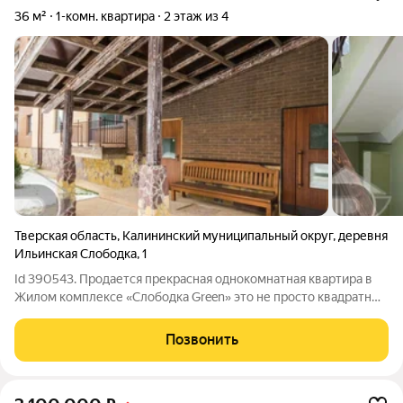
36 м²
1-комн. квартира
2 этаж из 4
Тверская область
,
Калининский муниципальный округ
,
деревня
Ильинская Слободка
,
1
Id 390543. Продается прекрасная однокомнатная квартира в
Жилом комплексе «Слободка Green» это не просто квадратные
метры, а продуманная экосистема для размеренной жизни без
«городской гонки». Кирпичный дом 2023 года постройки, всего
Позвонить
4 этажа. Здесь