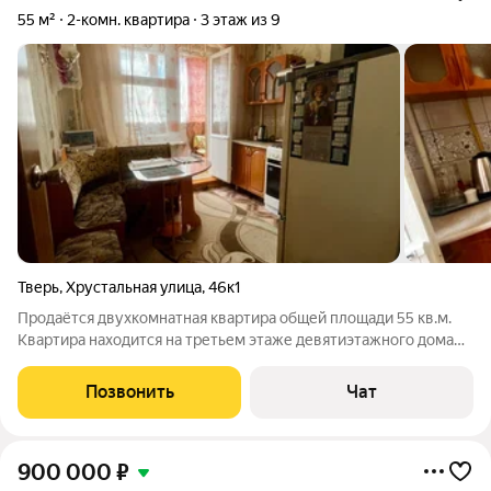
55 м²
2-комн. квартира
3 этаж из 9
Тверь
,
Хрустальная улица
,
46к1
Продаётся двухкомнатная квартира общей площади 55 кв.м.
Квартира находится на третьем этаже девятиэтажного дома
2000 года постройки! В доме своё ТСЖ! Светлая, уютная,
тёплая квартира с двумя балконами (застеклены) Окна ПВХ, с/
Позвонить
Чат
у раздельный в кафеле,
900 000
₽