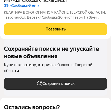
Ильинская Слободка
,
Спасская улица
,
1
ЖК «Слободка Green»
КВАРТИРА В ЭКОЛОГИЧНОМ РАЙОНЕ ТВЕРСКОЙ ОБЛАСТИ.
Тверская обл. Деревня Слободка 20 км от Твери. На 35-м
километре Тургиновского шоссе. Комплекс расположен в
красивой и экологически чистой местности, которая
Позвонить
обеспечивает идеальную среду для любителей
Сохраняйте поиск и не упускайте
новые объявления
Купить квартиру, вторичка, балкон в Тверской
области
Сохранить поиск
Остались вопросы?