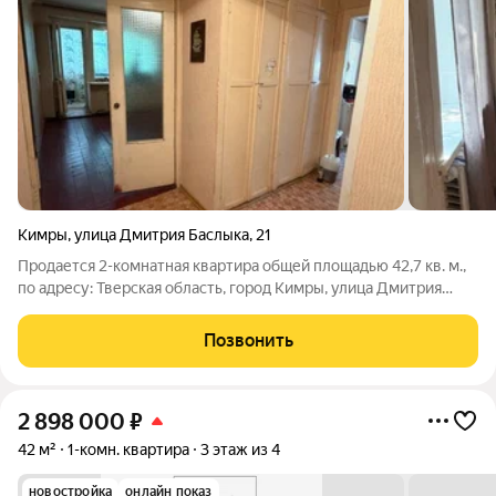
Кимры
,
улица Дмитрия Баслыка
,
21
Продается 2-комнатная квартира общей площадью 42,7 кв. м.,
по адресу: Тверская область, город Кимры, улица Дмитрия
Баслыка, дом 21, на 1/2 этажного кирпичного дома. Квартира
состоит из кухни 8,3 кв.м., двух смежных комнат 14,5 кв.м. и 8,3
Позвонить
кв.м. (есть
2 898 000
₽
42 м²
1-комн. квартира
3 этаж из 4
новостройка
онлайн показ