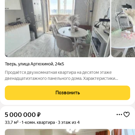
Тверь
,
улица Артюхиной
,
24к5
Продаётся двухкомнатная квартира на десятом этаже
двенадцатиэтажного панельного дома. Характеристики
квартиры: Общая площадь 66,4 кв.м., комнаты 19,3 + 12,3 кв.м.,
кухня 8,3 кв.м.. Отличная современная планировка: комнаты на
Позвонить
разные стороны,
5 000 000
₽
33,7 м²
1-комн. квартира
3 этаж из 4