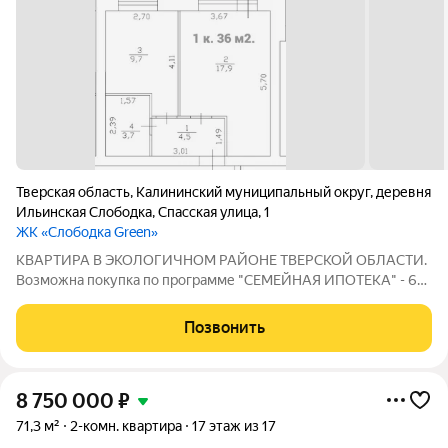
Тверская область
,
Калининский муниципальный округ
,
деревня
Ильинская Слободка
,
Спасская улица
,
1
ЖК «Слободка Green»
КВАРТИРА В ЭКОЛОГИЧНОМ РАЙОНЕ ТВЕРСКОЙ ОБЛАСТИ.
Возможна покупка по программе "СЕМЕЙНАЯ ИПОТЕКА" - 6%.
Тверская обл. Деревня Слободка 20 км от Твери. На 35-м
километре Тургиновского шоссе. Комплекс расположен в
Позвонить
красивой и экологически чистой
8 750 000
₽
71,3 м²
2-комн. квартира
17 этаж из 17