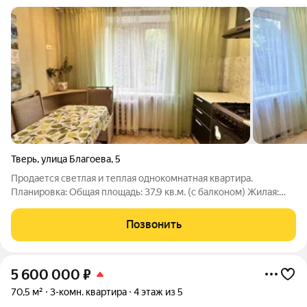
Тверь
,
улица Благоева
,
5
Продается светлая и теплая однокомнатная квартира.
Планировка: Общая площадь: 37,9 кв.м. (с балконом) Жилая:
19,6 кв.м. Кухня: 8,7 кв.м. Локация: Рядом развитая
инфраструктура магазины, аптеки, остановки транспорта.
Позвонить
Удобный выезд на основные
5 600 000
₽
70,5 м²
3-комн. квартира
4 этаж из 5