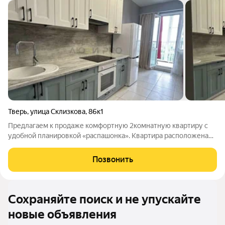
Тверь
,
улица Склизкова
,
86к1
Предлагаем к продаже комфортную 2комнатную квартиру с
удобной планировкой «распашонка». Квартира расположена
на последнем этаже, угловая, очень тёплая и светлая много
солнца в течение дня. Что внутри: свежий качественный
Позвонить
ремонт; новая мебель;
Сохраняйте поиск и не упускайте
новые объявления