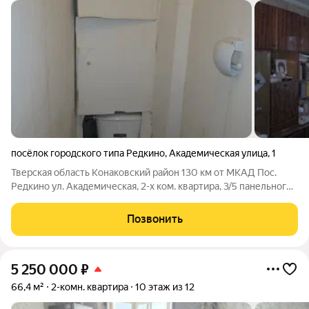
посёлок городского типа Редкино
,
Академическая улица
,
1
Тверская область Конаковский район 130 км от МКАД Пос.
Редкино ул. Академическая, 2-х ком. квартира, 3/5 панельного
дома, общ. пл. 47,3 кв.м., комнаты раздельные на одну сторону,
с/у раздельный. Квартира не угловая, теплая, есть балкон,
Позвонить
пластиковые
5 250 000
₽
66,4 м²
2-комн. квартира
10 этаж из 12