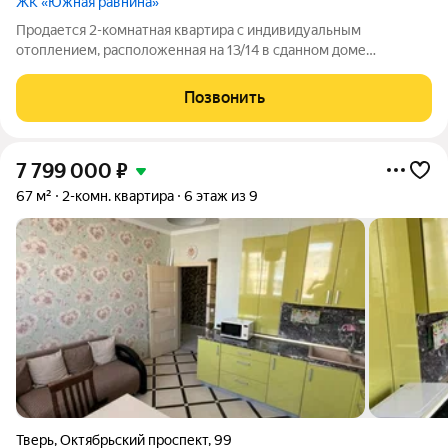
ЖК «Южная равнина»
Продается 2-комнатная квартира с индивидуальным
отоплением, расположенная на 13/14 в сданном доме
повышенной комфортности. Площадь 60,5/14+19/12 кв.м.
ВКУСНАЯ ЦЕНА!!!! СПЕШИТЕ!!! Рядом новый детский сад,
Позвонить
школа, несколько детских садов и школ
7 799 000
₽
67 м²
2-комн. квартира
6 этаж из 9
Тверь
,
Октябрьский проспект
,
99