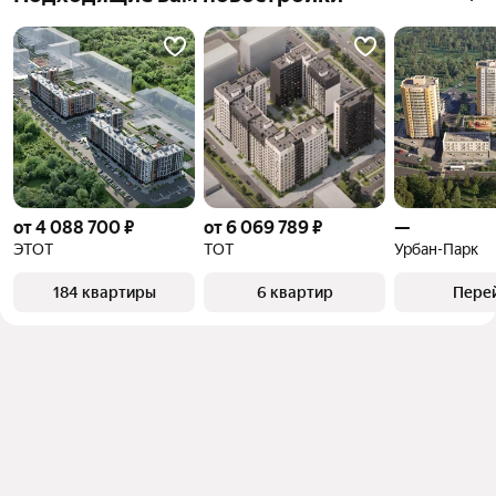
от 4 088 700 ₽
от 6 069 789 ₽
—
ЭТОТ
ТОТ
Урбан-Парк
184 квартиры
6 квартир
Пере