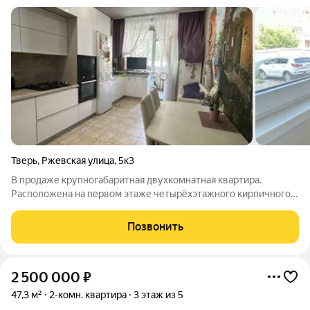
Тверь
,
Ржевская улица
,
5к3
В продаже крупногабаритная двухкомнатная квартира.
Расположена на первом этаже четырёхэтажного кирпичного
дома, построенного в 2000 году. Высота потолков составляет
3 метра, что придаёт квартире простор и воздушность.
Позвонить
Планировка изолированная, что
2 500 000
₽
47,3 м²
2-комн. квартира
3 этаж из 5