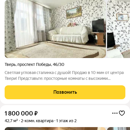
Тверь
,
проспект Победы
,
46/30
Светлая угловая сталинка с душой! Продаю в 10 мин от центра
Твери! Представьте: просторные комнаты с высокими
потолками, где каждый уголок залит естественным светом.
Угловая квартира в легендарной сталинке, раздельный
Позвонить
санузел, удобная планировка,
1 800 000
₽
42,7 м²
2-комн. квартира
1 этаж из 2