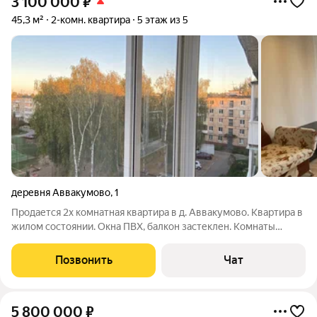
3 100 000
₽
45,3 м²
2-комн. квартира
5 этаж из 5
деревня Аввакумово
,
1
Продается 2х комнатная квартира в д. Аввакумово. Квартира в
жилом состоянии. Окна ПВХ, балкон застеклен. Комнаты
изолированные . Установлены счётчики на воду , Крыша не
течет. Хорошие соседи. Садик , магазины Пвз, детская и
Позвонить
Чат
спортивная площадка,
5 800 000
₽