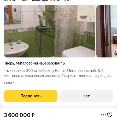
Тверь
,
Мигаловская набережная
,
1Б
1-к квартира 30,3 м на берегу Волги, Мигаловская наб., 5/5,
чистенькая, ухоженная идеальный вариант для жизни у воды
или выгодной инвестиции. Квартира не угловая, на последнем
Ольга
этаже, полностью готова к заселению. Параметры: общая
площадь: 30,3 кв.
Позвонить
Чат
3 600 000
₽