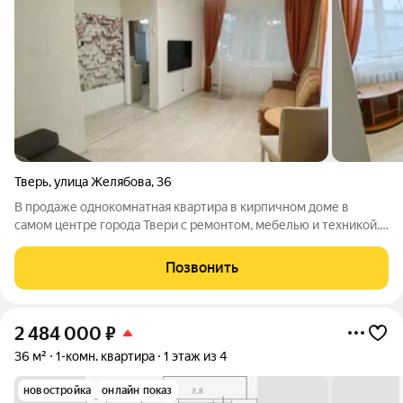
Тверь
,
улица Желябова
,
36
В продаже однокомнатная квартира в кирпичном доме в
самом центре города Твери с ремонтом, мебелью и техникой.
Въезжай и живи! Идеальный вариант для собственного
проживания или сдачи в аренду. Закрытый двор! Рядом
Позвонить
находятся корпуса ТВГУ, академия ПВО.
2 484 000
₽
36 м²
1-комн. квартира
1 этаж из 4
новостройка
онлайн показ