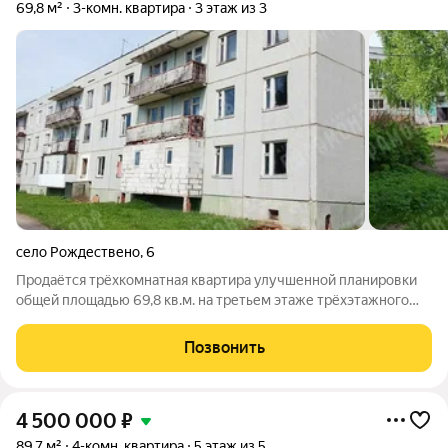
69,8 м²
3-комн. квартира
3 этаж из 3
село Рождествено
,
6
Продаётся трёхкомнатная квартира улучшенной планировки
общей площадью 69,8 кв.м. на третьем этаже трёхэтажного
панельного дома 1988 года постройки в селе Рождествено
(Тверская область, 38 км от Твери). Особенности квартиры:
Позвонить
Комнаты изолированные,
4 500 000
₽
89,7 м²
4-комн. квартира
5 этаж из 5