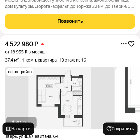
Мошки В шаговой доступности 3 магазина, школа, больница,
дом культуры. Дорога -асфальт, до Торжка 22 км, до Твери-50
км, на Медное, асфальтированная дорога. Ходит регулярное
транспортное сообщение - маршрутка Тверь-Торжок-
Позвонить
Воропуни несколько раз в
4 522 980
₽
от 18 955 ₽ в месяц
37,4 м²
1-комн. квартира
13 этаж из 16
новостройка
3D-тур
На карте
Сохранить
Тверь
,
улица Левитана
,
64