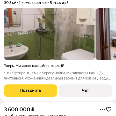
30,3 м²
1-комн. квартира
5 этаж из 5
Тверь
,
Мигаловская набережная
,
1Б
1-к квартира 30,3 м на берегу Волги, Мигаловская наб., 5/5,
чистенькая, ухоженная идеальный вариант для жизни у воды
или выгодной инвестиции. Квартира не угловая, на последнем
этаже, полностью готова к заселению. Параметры: общая
Позвонить
Чат
площадь: 30,3 кв.
3 600 000
₽