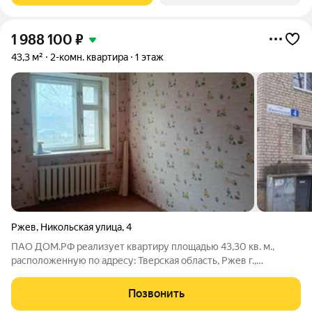
1 988 100
₽
43,3 м²
2-комн. квартира
1 этаж
Ржев
,
Никольская улица
,
4
ПАО ДОМ.РФ реализует квартиру площадью 43,30 кв. м.,
расположенную по адресу: Тверская область, Ржев г.,
Никольская,4. Информация об объекте: Один собственник
(юридическое лицо). Кадастровый номер объекта
Позвонить
недвижимости: 69:46:0090778:70