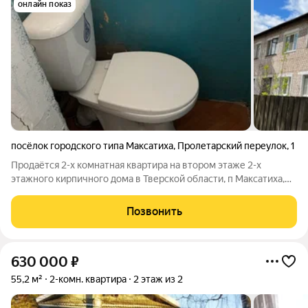
онлайн показ
посёлок городского типа Максатиха
,
Пролетарский переулок
,
1
Продаётся 2-х комнатная квартира на втором этаже 2-х
этажного кирпичного дома в Тверской области, п Максатиха,
пер Пролетарский, д 1. Комнаты смежные 17,2+9,2 м. Кухня 6,3
м. Прихожая 4,4 м. Установлен унитаз. Печное отопление. Есть
Позвонить
возможность
630 000
₽
55,2 м²
2-комн. квартира
2 этаж из 2