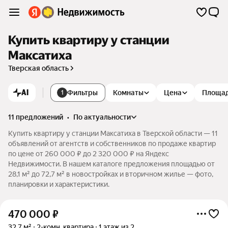
Купить квартиру у станции
Максатиха
Тверская область
AI
Фильтры
Комнаты
Цена
Площа
1
11 предложений
•
по актуальности
Купить квартиру у станции Максатиха в Тверской области — 11
объявлений от агентств и собственников по продаже квартир
по цене от 260 000 ₽ до 2 320 000 ₽ на Яндекс
Недвижимости. В нашем каталоге предложения площадью от
28,1 м² до 72,7 м² в новостройках и вторичном жилье — фото,
планировки и характеристики.
470 000
₽
32,7 м²
2-комн. квартира
1 этаж из 2