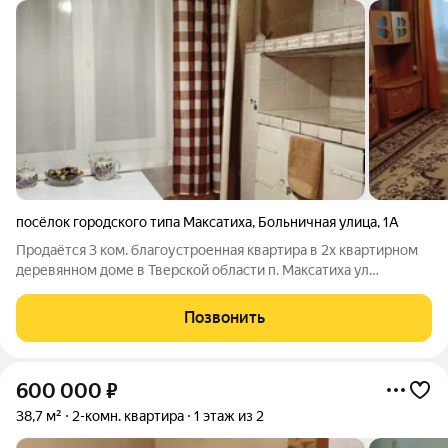
посёлок городского типа Максатиха
,
Больничная улица
,
1А
Продаётся 3 ком. благоустроенная квартира в 2х квартирном
деревянном доме в Тверской области п. Максатиха ул
Больничная. Общая площадь 72,7 м: кухня 8,3 м, комната 17,1 м,
комната 20,2 м, комната 10,7 м. Отопление центральное и
Позвонить
печное. Центральное
600 000
₽
38,7 м²
2-комн. квартира
1 этаж из 2