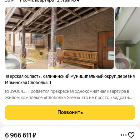
36 м²
1-комн. квартира
2 этаж из 4
Тверская область
,
Калининский муниципальный округ
,
деревня
Ильинская Слободка
,
1
Id 390543. Продается прекрасная однокомнатная квартира в
Жилом комплексе «Слободка Green» это не просто квадратные
метры, а продуманная экосистема для размеренной жизни без
«городской гонки». Кирпичный дом 2023 года постройки, всего
Позвонить
4 этажа. Здесь
6 966 611
₽