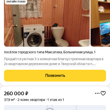
онлайн показ
посёлок городского типа Максатиха
,
Больничная улица
,
1
Продаётся уютная 3-х комнатная благоустроенная квартира в
2х квартирном деревянном доме в Тверской области п.
Максатиха ул Больничная д 1а. Общая площадь 72,7 м+
терраска и кладовка. Комнаты большие 17,1 + 20,2 + 10,7 м. А
Позвонить
кухня радует своими 8
260 000
₽
37,9 м²
2-комн. квартира
1 этаж из 1