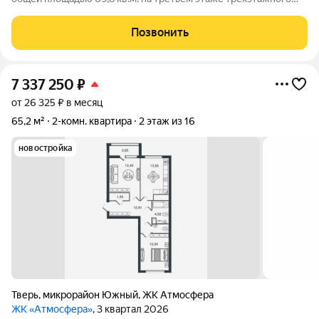
панельного дома 1988 года постройки в селе Рождествено
(Тверская область, 38 км от Твери). Особенности квартиры:
Позвонить
Комнаты изолированные,
7 337 250
₽
от 26 325 ₽ в месяц
65,2 м²
2-комн. квартира
2 этаж из 16
новостройка
Тверь
,
микрорайон Южный
,
ЖК Атмосфера
ЖК «Атмосфера»
, 3 квартал 2026