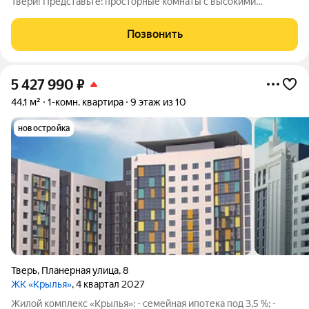
Твери! Представьте: просторные комнаты с высокими
потолками, где каждый уголок залит естественным светом.
Угловая квартира в легендарной сталинке, раздельный
Позвонить
санузел, удобная планировка,
5 427 990
₽
44,1 м²
1-комн. квартира
9 этаж из 10
новостройка
Тверь
,
Планерная улица
,
8
ЖК «Крылья»
, 4 квартал 2027
Жилой комплекс «Крылья»: - семейная ипотека под 3,5 %; -