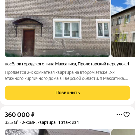
посёлок городского типа Максатиха
,
Пролетарский переулок
,
1
Продаётся 2-х комнатная квартира на втором этаже 2-х
этажного кирпичного дома в Тверской области, п Максатиха,
пер Пролетарский, д 1. Комнаты смежные 17,2+9,2 м. Кухня 6,3
м. Прихожая 4,4 м. Установлен унитаз. Печное отопление. Есть
Позвонить
возможность
360 000
₽
32,5 м²
2-комн. квартира
1 этаж из 1