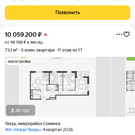
ул. Лесная, д. 19 на 2/2 этажного кирпичного дома. Квартира
состоит из кухни 6 кв.м., двух смежных комнат (18 кв.м. и 15
Позвонить
кв.м.),
10 059 200
₽
от 48 188 ₽ в месяц
73,1 м²
3-комн. квартира
11 этаж из 17
новостройка
3D-тур
Тверь
,
микрорайон Соминка
ЖК «Новая Тверь»
, 4 квартал 2026