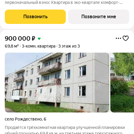
первоначальный взнос Квартира в эко-квартале комфорт-
класса плюс "Есенинские поля": Современная авторская
архитектура с панорамным остеклением с 5 этажа. Закрытая
Позвонить
Позвоните мне
территория с круглосуточной системой
900 000
₽
69,8 м²
3-комн. квартира
3 этаж из 3
село Рождествено
,
6
Продаётся трёхкомнатная квартира улучшенной планировки
общей площадью 69,8 кв.м. на третьем этаже трёхэтажного