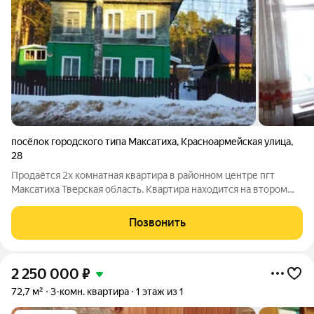
посёлок городского типа Максатиха
,
Красноармейская улица
,
28
Продаётся 2х комнатная квартира в районном центре пгт
Максатиха Тверская область. Квартира находится на втором
этаже 2-х этажного деревянного дома в самом центре
посёлка. Дом 2-х квартирный. Отдельный вход. Есть участок,
Позвонить
дровенник. Две комнаты имеют
2 250 000
₽
72,7 м²
3-комн. квартира
1 этаж из 1