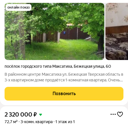
онлайн показ
посёлок городского типа Максатиха
,
Бежецкая улица
,
60
В районном центре Максатиха ул. Бежецкая Тверская область в
3-х квартирном доме продаётся 1-комнатная квартира. Очень
тёплая. Мебель, по желанию могу оставить. Вода в доме
(скважина), новая печь. Имеется небольшой участок. Рядом
Позвонить
магазины. Хорошая
2 320 000
₽
72,7 м²
3-комн. квартира
1 этаж из 1