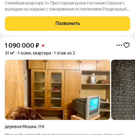
Семейная квартира 3+ Просторная кухня-гостиная Спальня с
выходом на лоджию с панорамным остеклением Раздельный
санузел Удобная ниша в прихожей для установки шкафа-купе
Позвонить
1 090 000
₽
31 м²
1-комн. квартира
1 этаж из 2
деревня Мошки
,
114