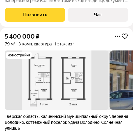
набережной реки Волги! Быстрый выход на сделку, документы
собраны! Документы: Договор Дарения квартиры, более 3-х
лет, один взрослый Собственник. Подходит под ипотеку, без
Позвонить
Чат
перепланировок. Дом панельный
5 400 000
₽
79 м²
3-комн. квартира
1 этаж из 1
новостройка
Тверская область
,
Калининский муниципальный округ
,
деревня
Володино
,
коттеджный посёлок Удача Володино
,
Солнечная
улица
,
5