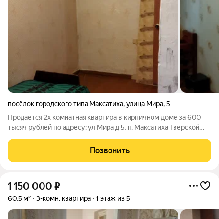
посёлок городского типа Максатиха
,
улица Мира
,
5
Продаётся 2х комнатная квартира в кирпичном доме за 600
тысяч рублей по адресу: ул Мира д 5, п. Максатиха Тверской
обл. Квартира находится на 1 этаже двухэтажного кирпичного
дома. Установлены: новые пластиковые окна, двойная дверь.
Позвонить
Отапливают две
1 150 000
₽
60,5 м²
3-комн. квартира
1 этаж из 5