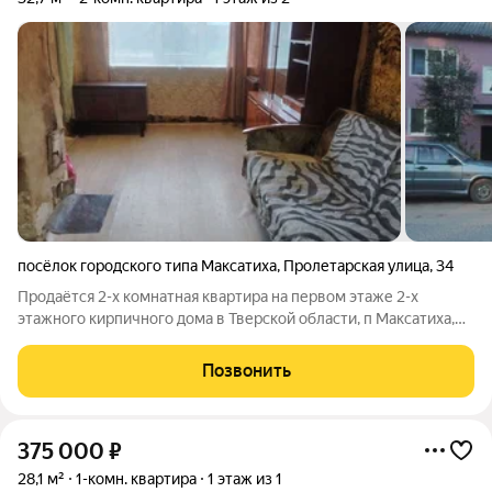
посёлок городского типа Максатиха
,
Пролетарская улица
,
34
Продаётся 2-х комнатная квартира на первом этаже 2-х
этажного кирпичного дома в Тверской области, п Максатиха,
ул. Пролетарская, д. 34. Комнаты смежные 17,2+9,2 м. Кухня 6,3
м. Прихожая 4,4 м. Установлен унитаз. Печное отопление.
Позвонить
Канализация септик.
375 000
₽
28,1 м²
1-комн. квартира
1 этаж из 1