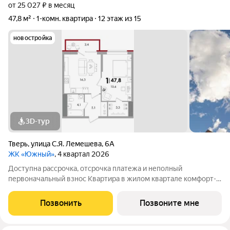
от 25 027 ₽ в месяц
47,8 м²
1-комн. квартира
12 этаж из 15
новостройка
3D-тур
Тверь
,
улица С.Я. Лемешева
,
6А
ЖК «Южный»
, 4 квартал 2026
Доступна рассрочка, отсрочка платежа и неполный
первоначальный взнос Квартира в жилом квартале комфорт-
класса плюс "Южный": Кирпичный дом с панорамным
остеклением с 5 этажа. Собственная котельная экономия на
Позвонить
Позвоните мне
коммунальных платежах. Премиальное