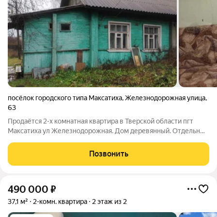
посёлок городского типа Максатиха
,
Железнодорожная улица
,
63
Продаётся 2-х комнатная квартира в Тверской области пгт
Максатиха ул Железнодорожная. Дом деревянный. Отдельный
участок. Дом 2-х квартирный. Печное отопление. Газ на
границе участка. Максатиха- районный центр. Рядом с домом -
Позвонить
садик, школа №2,
490 000
₽
37,1 м²
2-комн. квартира
2 этаж из 2