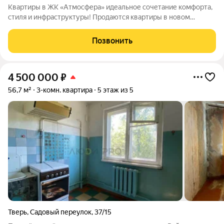
Квартиры в ЖК «Атмосфера» идеальное сочетание комфорта,
стиля и инфраструктуры! Продаются квартиры в новом
кирпично-монолитном доме с индивидуальным газовым
отоплением, увеличенными окнами и современными
Позвонить
планировками. Уже в продаже! О доме:
4 500 000
₽
56,7 м²
3-комн. квартира
5 этаж из 5
Тверь
,
Садовый переулок
,
37/15