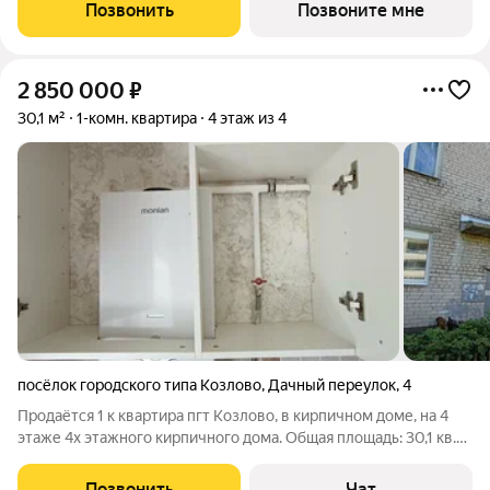
стиральную машину и шкаф для бытовых мелочей. ВСЕ
Позвонить
Позвоните мне
КВАРТИРЫ в ЖК «ЭТОТ» сдаются с готовой
2 850 000
₽
30,1 м²
1-комн. квартира
4 этаж из 4
посёлок городского типа Козлово
,
Дачный переулок
,
4
Продаётся 1 к квартира пгт Козлово, в кирпичном доме, на 4
этаже 4х этажного кирпичного дома. Общая площадь: 30,1 кв.м
Кухня 6 м Комната 18 м С/у совмещённый. Установлена новая
акриловая ванна, стиральная машинка. Заменены трубы.
Позвонить
Чат