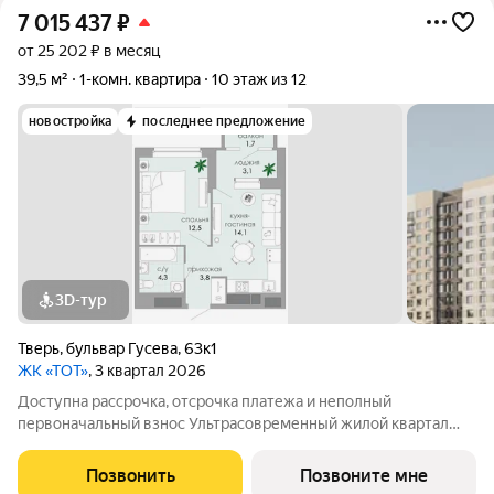
7 015 437
₽
от 25 202 ₽ в месяц
39,5 м²
1-комн. квартира
10 этаж из 12
новостройка
последнее предложение
3D-тур
Тверь
,
бульвар Гусева
,
63к1
ЖК «ТОТ»
, 3 квартал 2026
Доступна рассрочка, отсрочка платежа и неполный
первоначальный взнос Ультрасовременный жилой квартал
«ТОТ» от ведущего застройщика Твери «Новый Город».
Удобная локации вблизи бульвара Гусева с развитой
Позвонить
Позвоните мне
инфраструктурой: магазины, кафе, школа, детские