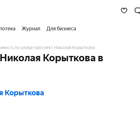
потека
Журнал
Для бизнеса
имость по улице проспект Николая Корыткова
 Николая Корыткова в
я Корыткова