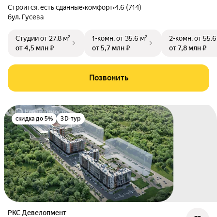
Строится, есть сданные
•
комфорт
•
4.6 (714)
бул. Гусева
Студии
от 27,8 м²
1-комн.
от 35,6 м²
2-комн.
от 55,6
от 4,5 млн ₽
от 5,7 млн ₽
от 7,8 млн ₽
Позвонить
скидка до 5%
3D-тур
РКС Девелопмент