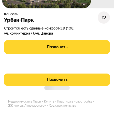
Консоль
Урбан-Парк
Строится, есть сданные
•
комфорт
•
3.9 (108)
ул. Коминтерна / бул. Цанова
Позвонить
Позвонить
Недвижимость в Твери
Купить
Квартира в новостройке
ЖК «по ул. Луначарского»
Ход строительства