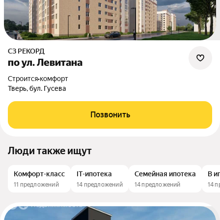
СЗ РЕКОРД
по ул. Левитана
Строится
•
комфорт
Тверь, бул. Гусева
Позвонить
Люди также ищут
Комфорт-класс
IT-ипотека
Семейная ипотека
В и
11 предложений
14 предложений
14 предложений
14 