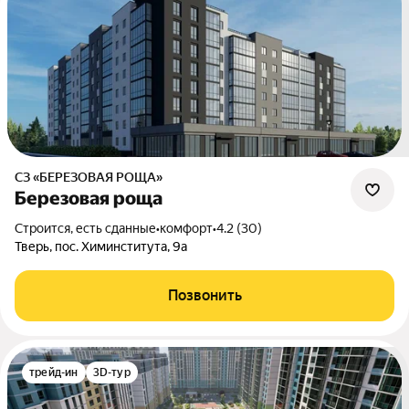
СЗ «БЕРЕЗОВАЯ РОЩА»
Березовая роща
Строится, есть сданные
•
комфорт
•
4.2 (30)
Тверь, пос. Химинститута, 9а
Позвонить
трейд-ин
3D-тур