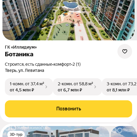
ГК «Иллидиум»
Ботаника
Строится, есть сданные
•
комфорт
•
2 (1)
Тверь, ул. Левитана
1-комн.
от 37,4 м²
2-комн.
от 58,8 м²
3-комн.
от 73,2
от 4,5 млн ₽
от 6,7 млн ₽
от 8,1 млн ₽
Позвонить
3D-тур