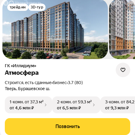
трейд-ин
3D-тур
ГК «Иллидиум»
Атмосфера
Строится, есть сданные
•
бизнес
•
3.7 (80)
Тверь, Бурашевское ш.
1-комн.
от 37,3 м²
2-комн.
от 59,3 м²
3-комн.
от 84,2
от 4,6 млн ₽
от 6,5 млн ₽
от 9,3 млн ₽
Позвонить