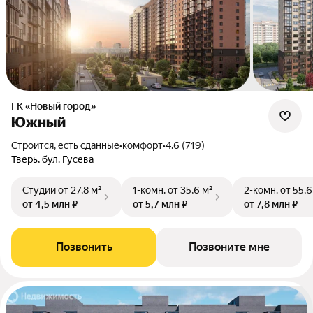
ГК «Новый город»
Южный
Строится, есть сданные
•
комфорт
•
4.6 (719)
Тверь, бул. Гусева
Студии
от 27,8 м²
1-комн.
от 35,6 м²
2-комн.
от 55,6
от 4,5 млн ₽
от 5,7 млн ₽
от 7,8 млн ₽
Позвонить
Позвоните мне