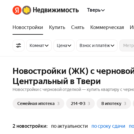
Тверь
Новостройки
Купить
Снять
Коммерческая
И
Комнат
Цена
Взнос и платёж
Новостройки (ЖК) с черновой
Центральный в Твери
Новостройки с черновой отделкой — купить квартиру с черн
Семейная ипотека
3
214-ФЗ
3
В ипотеку
3
2 новостройки:
по актуальности
по сроку сдачи
по