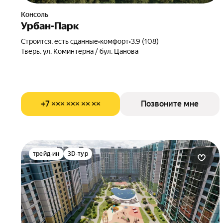
Консоль
Урбан-Парк
Строится, есть сданные
•
комфорт
•
3.9 (108)
Тверь, ул. Коминтерна / бул. Цанова
+7 ××× ××× ×× ××
Позвоните мне
трейд-ин
3D-тур