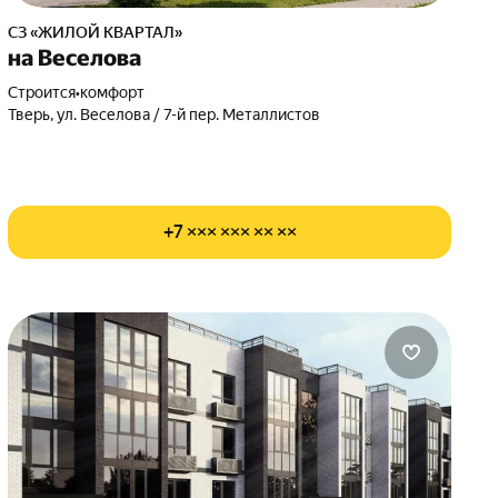
СЗ «ЖИЛОЙ КВАРТАЛ»
на Веселова
Строится
•
комфорт
Тверь, ул. Веселова / 7-й пер. Металлистов
+7 ××× ××× ×× ××