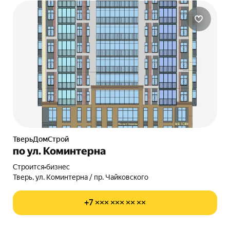
ТверьДомСтрой
по ул. Коминтерна
Строится
•
бизнес
Тверь, ул. Коминтерна / пр. Чайковского
+7 ××× ××× ×× ××