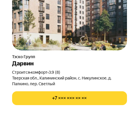
Тэско Групп
Дарвин
Строится
•
комфорт
•
3.9 (8)
Тверская обл., Калининский район, с. Никулинское, д.
Палкино, пер. Светлый
+7 ××× ××× ×× ××