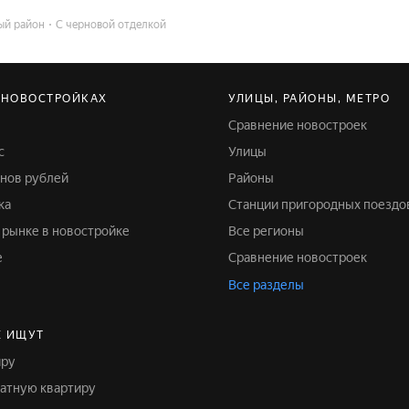
ый район
С черновой отделкой
 НОВОСТРОЙКАХ
УЛИЦЫ, РАЙОНЫ, МЕТРО
Сравнение новостроек
с
Улицы
онов рублей
Районы
ка
Станции пригородных поездо
м рынке в новостройке
Все регионы
е
Сравнение новостроек
Все разделы
Е ИЩУТ
иру
натную квартиру