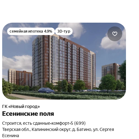
семейная ипотека 4.9%
3D-тур
ГК «Новый город»
Есенинские поля
Строится, есть сданные
•
комфорт
•
5 (699)
Тверская обл., Калининский округ, д. Батино, ул. Сергея
Есенина