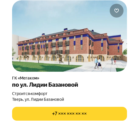
ГК «Мегаком»
по ул. Лидии Базановой
Строится
•
комфорт
Тверь, ул. Лидии Базановой
+7 ××× ××× ×× ××