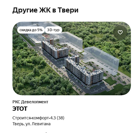
Другие ЖК в Твери
скидка до 5%
3D-тур
РКС Девелопмент
ЭТОТ
Строится
•
комфорт
•
4.3 (38)
Тверь, ул. Левитана