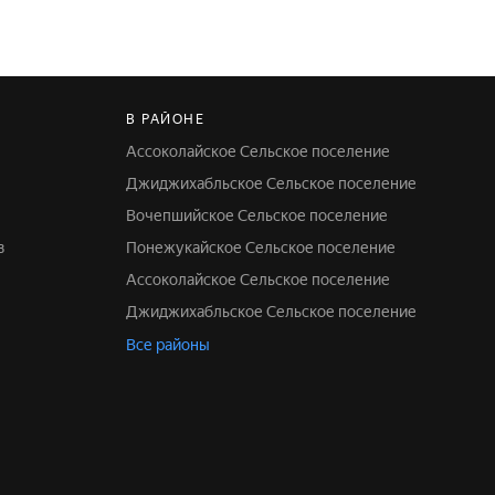
В РАЙОНЕ
Ассоколайское Сельское поселение
Джиджихабльское Сельское поселение
Вочепшийское Сельское поселение
в
Понежукайское Сельское поселение
Ассоколайское Сельское поселение
Джиджихабльское Сельское поселение
Все районы