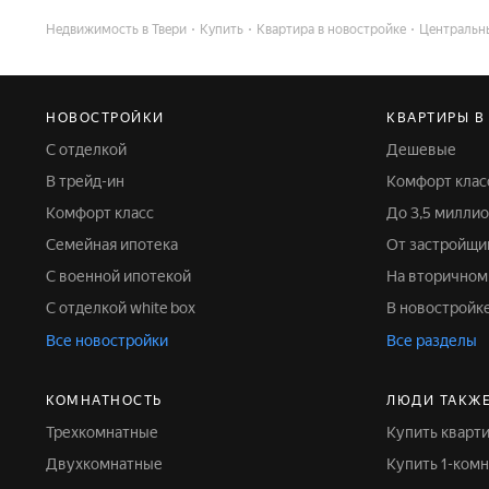
Недвижимость в Твери
Купить
Квартира в новостройке
Центральн
НОВОСТРОЙКИ
КВАРТИРЫ В
С отделкой
Дешевые
В трейд-ин
Комфорт клас
Комфорт класс
До 3,5 милли
Семейная ипотека
От застройщи
С военной ипотекой
На вторично
С отделкой white box
В новостройк
Все новостройки
Все разделы
КОМНАТНОСТЬ
ЛЮДИ ТАКЖ
Трехкомнатные
Купить кварт
Двухкомнатные
Купить 1-ком