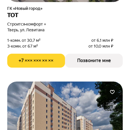
ГК «Новый город»
ТОТ
Строится
•
комфорт +
Тверь, ул. Левитана
1-комн. от 30,7 м²
от 6,1 млн ₽
3-комн. от 67 м²
от 10,0 млн ₽
+7 ××× ××× ×× ××
Позвоните мне