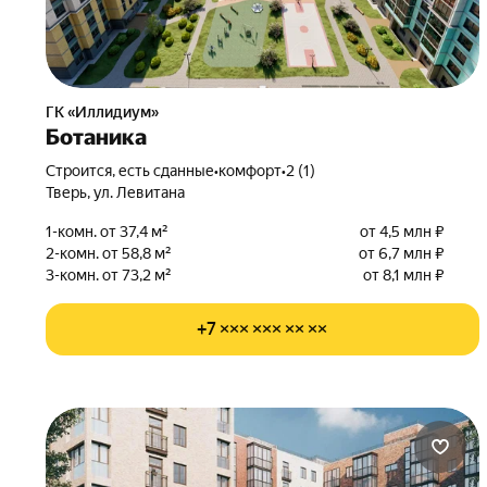
ГК «Иллидиум»
Ботаника
Строится, есть сданные
•
комфорт
•
2 (1)
Тверь, ул. Левитана
1-комн. от 37,4 м²
от 4,5 млн ₽
2-комн. от 58,8 м²
от 6,7 млн ₽
3-комн. от 73,2 м²
от 8,1 млн ₽
+7 ××× ××× ×× ××