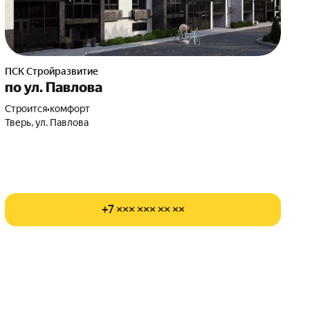
ПСК Стройразвитие
по ул. Павлова
Строится
•
комфорт
Тверь, ул. Павлова
+7 ××× ××× ×× ××