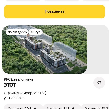
Позвонить
скидка до 5%
3D-тур
РКС Девелопмент
ЭТОТ
Строится
•
комфорт
•
4.3 (38)
ул. Левитана
Студии
от 20,6 м²
1-комн.
от 31,3 м²
2-комн.
от 51,3