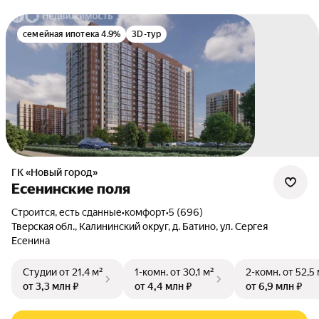
семейная ипотека 4.9%
3D-тур
ГК «Новый город»
Есенинские поля
Строится, есть сданные
•
комфорт
•
5 (696)
Тверская обл.
,
Калининский округ
,
д. Батино
,
ул. Сергея
Есенина
Студии
от 21,4 м²
1-комн.
от 30,1 м²
2-комн.
от 52,5
от 3,3 млн ₽
от 4,4 млн ₽
от 6,9 млн ₽