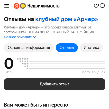
Отзывы на
клубный дом «Арчер»
Клубный дом «Арчер» — это проект класса элитный от
застройщика СПЕЦИАЛИЗИРОВАННЫЙ ЗАСТРОЙЩИК
ВОЛГА, расположенный в Центральный район. Комплекс
Полное описание
включает 1 корпуса высотой до 3 этажей. Если вы планируете
купить квартиру в клубный дом «Арчер», ознакомьтесь с
Основная информация
Отзывы
Ипотека
отзывами покупателей и жителей района. Мы рассчитали
рейтинг на основе реальных отзывов, чтобы помочь вам
0
сделать правильный выбор.
из 5
Всего 0 оценок
Добавить отзыв
Вам может быть интересно