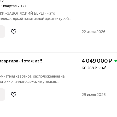
к2
, 3 квартал 2027
 ЖК «ЗАВОЛЖСКИЙ БЕРЕГ» - это
лекс с яркой позитивной архитектурой.
ляет основной корпус, состоящий из
кций, которые образуют три
22 июля 2026
раскрытием
4 049 000
₽
 квартира · 1 этаж из 5
66 268 ₽ за м²
омнатная квартира, расположенная на
го кирпичного дома, не угловая.
щая площадь 61,1 кв.м.): Изолированная
смежные комнаты, которые легко
29 июня 2026