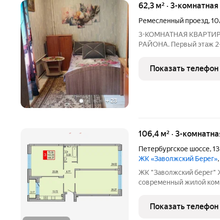
62,3 м² · 3-комнатная
Ремесленный проезд
,
10
3-КОМНАТНАЯ КВАРТИР
РАЙОНА. Первый этаж 2-
деревянные. Две комна
изолированная,19.8/13.6/
Показать телефон
Газ,центральное отоплен
+
23
106,4 м² · 3-комнатна
Петербургское шоссе
,
13
ЖК «Заволжский Берег»
ЖК "Заволжский берег"
современный жилой комп
Основу застройки состав
пятнадцати 8-этажных се
Показать телефон
полузамкнутых двора с 