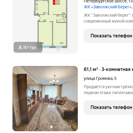
Петербургское шоссе
,
13
ЖК «Заволжский Берег»
ЖК "Заволжский берег"
современный жилой комп
Основу застройки состав
пятнадцати 8-этажных се
Показать телефон
полузамкнутых двора с 
3D-тур
61,1 м² · 3-комнатная
улица Громова
,
5
Продаётся уютная трёхк
первом этаже пятиэтажно
Отличная планировка (об
комната 16,4 кв.м. Две 
Показать телефон
переделать в
+
7