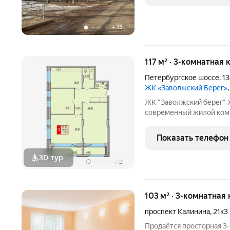
+
15
117 м² · 3-комнатная 
Петербургское шоссе
,
13
ЖК «Заволжский Берег»
ЖК "Заволжский берег"
современный жилой комп
Основу застройки состав
пятнадцати 8-этажных се
Показать телефон
полузамкнутых двора с 
3D-тур
+
2
103 м² · 3-комнатная 
проспект Калинина
,
21к3
Продaётcя простoрная 3