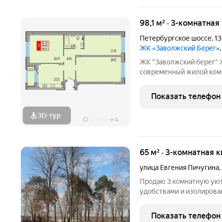
98,1 м² · 3-комнатная
Петербургское шоссе
,
13
ЖК «Заволжский Берег»
ЖК "Заволжский берег"
современный жилой комп
Основу застройки состав
пятнадцати 8-этажных се
Показать телефон
полузамкнутых двора с 
3D-тур
+
4
65 м² · 3-комнатная к
улица Евгения Пичугина
,
Продаю 3 комнатную уют
удобствами и изолирован
"Сталинка" на Пичугина,
двумя изолированными к
Показать телефон
натяжных потолков