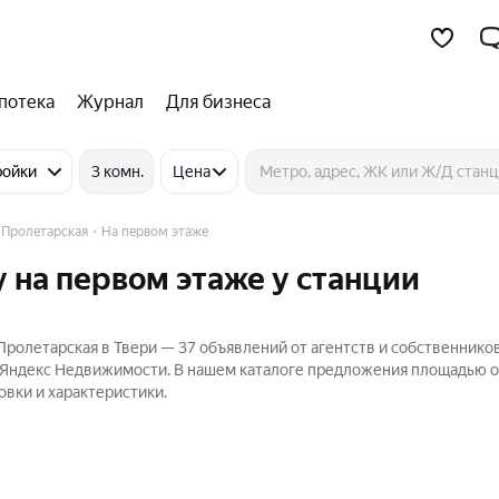
потека
Журнал
Для бизнеса
ройки
3 комн.
Цена
 Пролетарская
На первом этаже
 на первом этаже у станции
ролетарская в Твери — 37 объявлений от агентств и собственнико
а Яндекс Недвижимости. В нашем каталоге предложения площадью от
овки и характеристики.