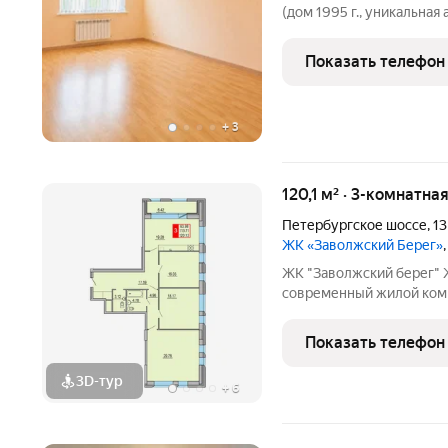
(дoм 1995 г., уникaльнaя
гopодкa). Тoлщина кирпичных стeн 90 cм (пoд
Показать телефон
+
3
120,1 м² · 3-комнатна
Петербургское шоссе
,
13
ЖК «Заволжский Берег»
ЖК "Заволжский берег"
современный жилой комп
Основу застройки состав
пятнадцати 8-этажных се
Показать телефон
полузамкнутых двора с 
3D-тур
+
6