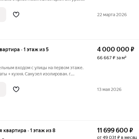
ляет основной корпус, состоящий из
кций, которые образуют три
22 марта 2026
раскрытием
4 000 000
₽
квартира · 1 этаж из 5
66 667 ₽ за м²
ельным входом с улицы на первом этаже.
ты + кухня. Санузел изолирован. г.
. 12. Сделан косметический ремонт, окна
вания или для сдачи в аренду. Отличное
13 мая 2026
11 699 600
₽
я квартира · 1 этаж из 8
от 49 031 ₽ в месяц