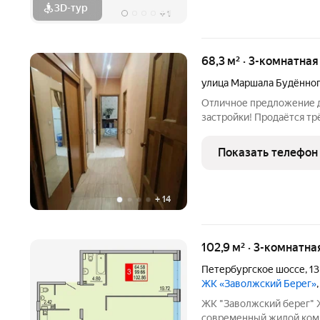
3D-тур
+
1
68,3 м² · 3-комнатная
улица Маршала Будённо
Отличное предложение д
застройки! Продаётся т
Буденного, дом 4, Проле
первом этаже трёхэтажн
Показать телефон
квартиры составляет
+
14
102,9 м² · 3-комнатна
Петербургское шоссе
,
13
ЖК «Заволжский Берег»
ЖК "Заволжский берег"
современный жилой комп