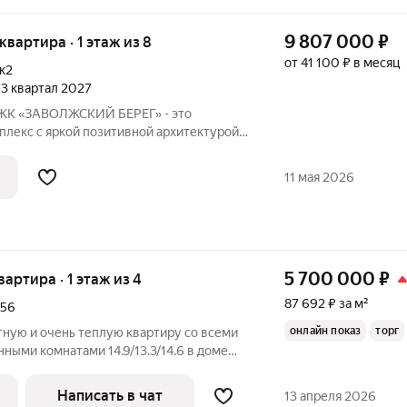
9 807 000
₽
 квартира · 1 этаж из 8
от 41 100 ₽ в месяц
к2
, 3 квартал 2027
 ЖК «ЗАВОЛЖСКИЙ БЕРЕГ» - это
лекс с яркой позитивной архитектурой.
ляет основной корпус, состоящий из
кций, которые образуют три
11 мая 2026
раскрытием
5 700 000
₽
вартира · 1 этаж из 4
87 692 ₽ за м²
56
онлайн показ
торг
ную и очень теплую квартиру со всеми
ными комнатами 14.9/13.3/14.6 в доме
56. Есть межкомнатная дверь между
омнатами. Высота потолков за счёт
Написать в чат
13 апреля 2026