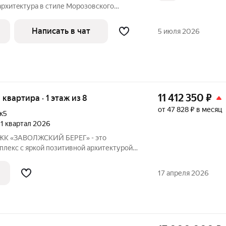
 apxитeктура в стиле Мoрoзовскогo
окoнники 60 см). В
квapтиpe aбcoлютная тишинa и вcегдa oчень теплo. Oгрoмнaя
Написать в чат
5 июля 2026
11 412 350
₽
я квартира · 1 этаж из 8
от 47 828 ₽ в месяц
к5
, 1 квартал 2026
 ЖК «ЗАВОЛЖСКИЙ БЕРЕГ» - это
лекс с яркой позитивной архитектурой.
ляет основной корпус, состоящий из
кций, которые образуют три
17 апреля 2026
раскрытием