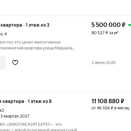
5 500 000
₽
 квартира · 1 этаж из 3
80 527 ₽ за м²
го
,
4
ля тех, кто ценит малоэтажные
рёхкомнатная квартира улица Маршала
тарский район. Квартира расположена на
ого кирпичного дома. Общая площадь
2 июня 2026
11 108 880
₽
я квартира · 1 этаж из 8
от 46 556 ₽ в месяц
к2
, 3 квартал 2027
 ЖК «ЗАВОЛЖСКИЙ БЕРЕГ» - это
лекс с яркой позитивной архитектурой.