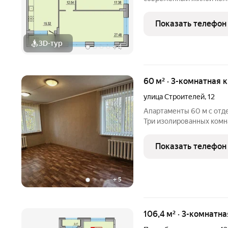
Основу застройки состав
пятнадцати 8-этажных се
Показать телефон
полузамкнутых двора с 
3D-тур
+
4
60 м² · 3-комнатная 
улица Строителей
,
12
Апартаменты 60 м с отд
Три изолированных комна
Тверь, ул. Строителей, д
ПВХ. Подходит для прожи
Показать телефон
+
5
106,4 м² · 3-комнатна