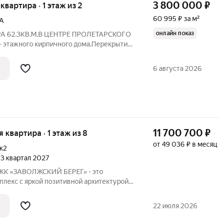
3 800 000
₽
 квартира · 1 этаж из 2
60 995 ₽ за м²
А
онлайн показ
А 62.3КВ.М.В ЦЕНТРЕ ПРОЛЕТАРСКОГО
 этажного кирпичного дома.Перекрытия
ты смежные,одна
11.9.Кухня 7.7. С/ узел изолированный.
6 августа 2026
ие,горячая,вода
11 700 700
₽
я квартира · 1 этаж из 8
от 49 036 ₽ в месяц
к2
, 3 квартал 2027
 ЖК «ЗАВОЛЖСКИЙ БЕРЕГ» - это
лекс с яркой позитивной архитектурой.
ляет основной корпус, состоящий из
кций, которые образуют три
22 июля 2026
раскрытием