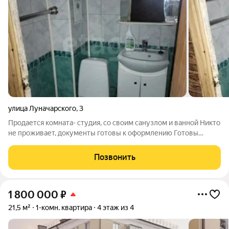
улица Луначарского
,
3
Продается комната- студия, со своим санузлом и ванной Никто
не проживает, документы готовы к оформлению Готовы
сделать ремонт недорого, если это потребуется В шаговой
доступности: Транспортная остановка в 7-10 минутах от дома
Позвонить
Магазины: Маяк, Магнит,
1 800 000
₽
21,5 м²
1-комн. квартира
4 этаж из 4