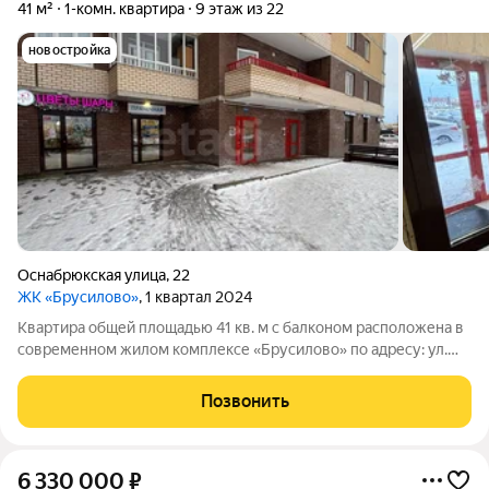
41 м²
1-комн. квартира
9 этаж из 22
новостройка
Оснабрюкская улица
,
22
ЖК «Брусилово»
, 1 квартал 2024
Квартира общей площадью 41 кв. м с балконом расположена в
современном жилом комплексе «Брусилово» по адресу: ул.
Оснабрюкская, дом 22. Энергоэффективность обеспечивают
индивидуальные приборы учета на отопление,
Позвонить
водоснабжение и электроэнергию, что
6 330 000
₽