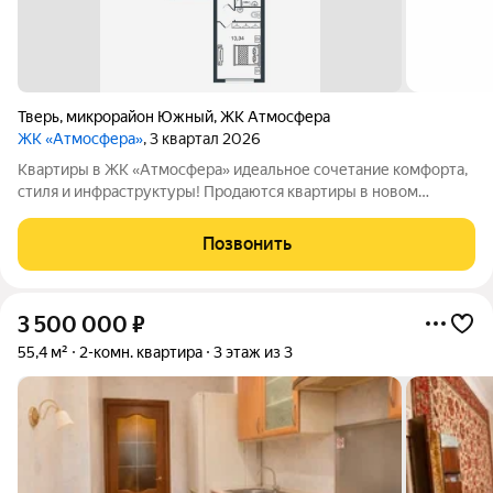
Тверь
,
микрорайон Южный
,
ЖК Атмосфера
ЖК «Атмосфера»
, 3 квартал 2026
Квартиры в ЖК «Атмосфера» идеальное сочетание комфорта,
стиля и инфраструктуры! Продаются квартиры в новом
кирпично-монолитном доме с индивидуальным газовым
отоплением, увеличенными окнами и современными
Позвонить
планировками. Уже в продаже! О доме:
3 500 000
₽
55,4 м²
2-комн. квартира
3 этаж из 3