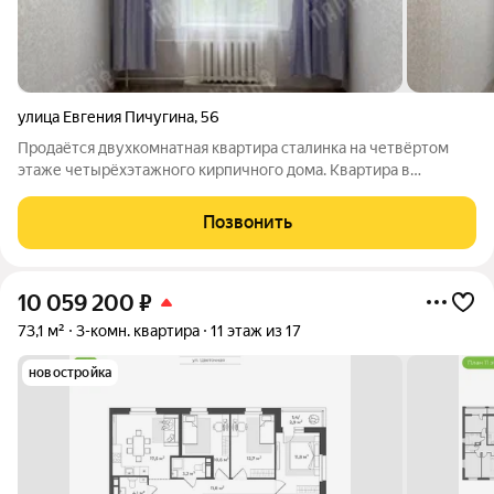
улица Евгения Пичугина
,
56
Продаётся двухкомнатная квартира сталинка на четвёртом
этаже четырёхэтажного кирпичного дома. Квартира в
хорошем состоянии, очень тёплая, не угловая. Характеристики:
Общая площадь 62,3 кв.м., комнаты изолированные (17,8 + 14,7
Позвонить
м), кухня 10,4 м.
10 059 200
₽
73,1 м²
3-комн. квартира
11 этаж из 17
новостройка