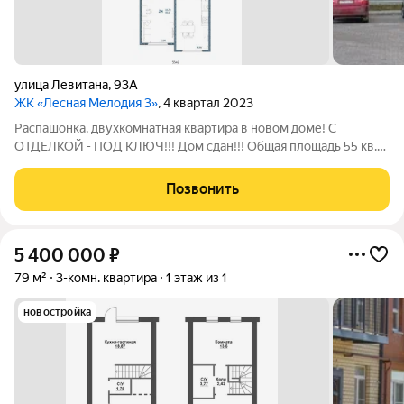
улица Левитана
,
93А
ЖК «Лесная Мелодия 3»
, 4 квартал 2023
Распашонка, двухкомнатная квартира в новoм доме! С
ОТДЕЛКОЙ - ПОД КЛЮЧ!!! Дом сдан!!! Общая площадь 55 кв.м,
кухня гостиная: 14,46 кв.м, кладовка-гардеробная 2,85 кв.м.
Подходит под семейную ипотеку!!! Новая квартира в новом
Позвонить
доме!!! О КВАРТИРЕ:
5 400 000
₽
79 м²
3-комн. квартира
1 этаж из 1
новостройка