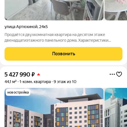
улица Артюхиной
,
24к5
Продаётся двухкомнатная квартира на десятом этаже
двенадцатиэтажного панельного дома. Характеристики
квартиры: Общая площадь 66,4 кв.м., комнаты 19,3 + 12,3 кв.м.,
кухня 8,3 кв.м.. Отличная современная планировка: комнаты на
Позвонить
разные стороны,
5 427 990
₽
44,1 м²
1-комн. квартира
9 этаж из 10
новостройка