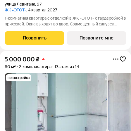
улица Левитана
,
97
ЖК «ЭТОТ»
, 4 квартал 2027
1-комнатная квартира с отделкой в ЖК «ЭТОТ» с гардеробной в
прихожей. Окна выходят во двор. Совмещенный санузел
имеет оптимальную площадь, где можно разместить
стиральную машину и шкаф для бытовых мелочей. ВСЕ
Позвонить
Позвоните мне
КВАРТИРЫ в ЖК «ЭТОТ» сдаются с готовой
5 000 000
₽
60 м²
2-комн. квартира
13 этаж из 14
новостройка