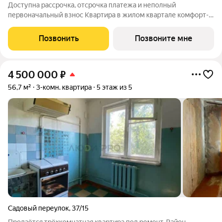
Доступна рассрочка, отсрочка платежа и неполный
первоначальный взнос Квартира в жилом квартале комфорт-
класса плюс "Южный": Кирпичный дом с панорамным
остеклением с 5 этажа. Собственная котельная экономия на
Позвонить
Позвоните мне
коммунальных платежах. Премиальное
4 500 000
₽
56,7 м²
3-комн. квартира
5 этаж из 5
Садовый переулок
,
37/15