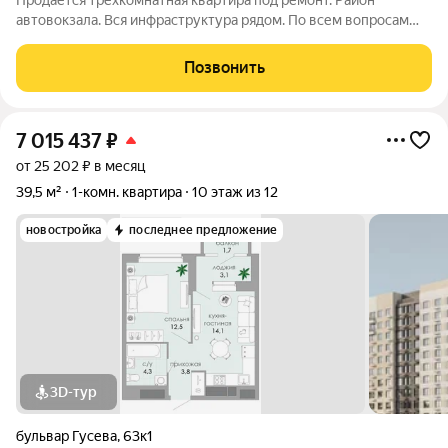
Продаётся трёхкомнатная квартира под ремонт. Район
автовокзала. Вся инфраструктура рядом. По всем вопросам
звоните
Позвонить
7 015 437
₽
от 25 202 ₽ в месяц
39,5 м²
1-комн. квартира
10 этаж из 12
новостройка
последнее предложение
3D-тур
бульвар Гусева
,
63к1