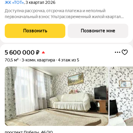
ЖК «ТОТ»
, 3 квартал 2026
Доступна рассрочка, отсрочка платежа и неполный
первоначальный взнос Ультрасовременный жилой квартал
«ТОТ» от ведущего застройщика Твери «Новый Город».
Удобная локации вблизи бульвара Гусева с развитой
Позвонить
Позвоните мне
инфраструктурой: магазины, кафе, школа, детские
5 600 000
₽
70,5 м²
3-комн. квартира
4 этаж из 5
проспект Победы
,
46/30