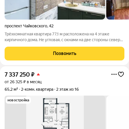
проспект Чайковского
,
42
Трёхкомнатная квартира 77,1 м расположена на 4 этаже
кирпичного дома. Не угловая, с окнами на две стороны северо-
запад и юго-восток. Благодаря этому в квартире всегда
достаточно света, а комнаты хорошо проветриваются.
Позвонить
Планировка и пространство Три
7 337 250
₽
от 26 325 ₽ в месяц
65,2 м²
2-комн. квартира
2 этаж из 16
новостройка