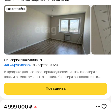
новостройка
Оснабрюкская улица
,
36
ЖК «Брусилово»
, 4 квартал 2020
В продаже для вас просторная однокомнатная квартира с
новым ремонтом , никто не жил. Квартира расположена в
Доме Вишневый .Дом с авторским дизайном подъездов,
вечерней подсветкой и входом на уровне земли. Бесшумные
Позвонить
скоростные лифты, зона для
4 999 000
₽