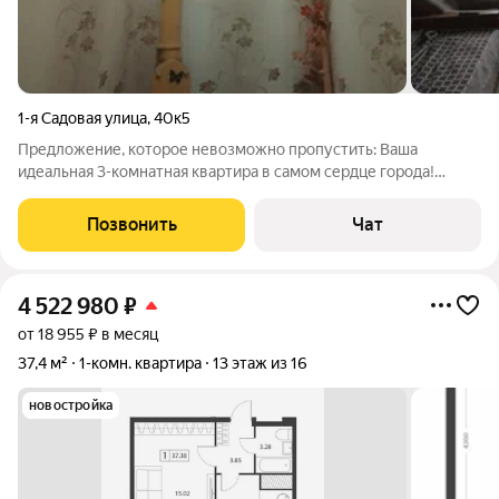
1-я Садовая улица
,
40к5
Предложение, которое невозможно пропустить: Ваша
идеальная 3-комнатная квартира в самом сердце города!
Представляем вам великолепную 3-комнатную квартиру,
которая сочетает в себе все преимущества современной
Позвонить
Чат
жизни и идеальное расположение. Забудьте о
4 522 980
₽
от 18 955 ₽ в месяц
37,4 м²
1-комн. квартира
13 этаж из 16
новостройка