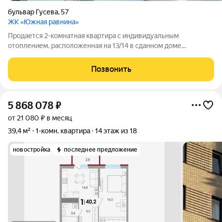
бульвар Гусева
,
57
ЖК «Южная равнина»
Продается 2-комнатная квартира с индивидуальным
отоплением, расположенная на 13/14 в сданном доме
повышенной комфортности. Площадь 60,5/14+19/12 кв.м.
ВКУСНАЯ ЦЕНА!!!! СПЕШИТЕ!!! Рядом новый детский сад,
Позвонить
школа, несколько детских садов и школ
5 868 078
₽
от 21 080 ₽ в месяц
39,4 м²
1-комн. квартира
14 этаж из 18
новостройка
последнее предложение