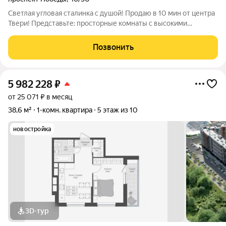
Светлая угловая сталинка с душой! Продаю в 10 мин от центра
Твери! Представьте: просторные комнаты с высокими
потолками, где каждый уголок залит естественным светом.
Угловая квартира в легендарной сталинке, раздельный
Позвонить
санузел, удобная планировка,
5 982 228
₽
от 25 071 ₽ в месяц
38,6 м²
1-комн. квартира
5 этаж из 10
новостройка
3D-тур