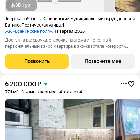
3D-тур
Тверская область
,
Калининский муниципальный округ
,
деревня
Батино
,
Поэтическая улица
,
1
ЖК «Есенинские поля»
, 4 квартал 2025
Доступна рассрочка, отсрочка платежа и неполный
первоначальный взнос Квартира в эко-квартале комфорт-
класса плюс "Есенинские поля": Современная авторская
архитектура с панорамным остеклением с 5 этажа. Закрытая
Позвонить
Позвоните мне
территория с круглосуточной системой
6 200 000
₽
77,1 м²
3-комн. квартира
4 этаж из 4