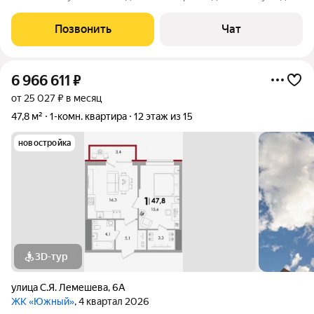
или выгодной инвестиции. Квартира не угловая, на последнем
этаже, полностью готова к заселению. Параметры: общая
Позвонить
Чат
площадь: 30,3 кв.
6 966 611
₽
от 25 027 ₽ в месяц
47,8 м²
1-комн. квартира
12 этаж из 15
новостройка
3D-тур
улица С.Я. Лемешева
,
6А
ЖК «Южный»
, 4 квартал 2026