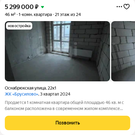
5 299 000
₽
46 м²
1-комн. квартира
21 этаж из 24
новостройка
Оснабрюкская улица
,
22к1
ЖК «Брусилово»
, 3 квартал 2024
Продается 1 комнатная квартира общей площадью 46 кв. м с
балконом расположена в современном жилом комплексе
«Брусилово» по адресу: ул. Оснабрюкская, дом 22. корпус 1 В
доме современное центральное отопление, индивидуальные
Позвонить
приборы учета на отопление,