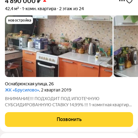
4 890 000
₽
42,4 м²
1-комн. квартира
2 этаж из 24
новостройка
Оснабрюкская улица
,
26
ЖК «Брусилово»
, 2 квартал 2019
ВНИМАНИЕ!!! ПОДХОДИТ ПОД ИПОТЕЧНУЮ
СУБСИДИРОВАННУЮ СТАВКУ 14,99% !!! 1-комнтная квартира
42.4 кв.м. на 2- м этаже 22-х этажного дома в Брусилово.
Комната 19,33 кв.м., кухня 12,49 кв.м., санузел совмещен 4.31
Позвонить
кв.м., просторная прихожая 6,53 кв.м., из