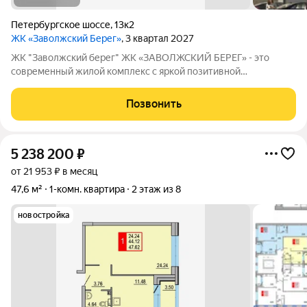
Петербургское шоссе
,
13к2
ЖК «Заволжский Берег»
, 3 квартал 2027
ЖК "Заволжский берег" ЖК «ЗАВОЛЖСКИЙ БЕРЕГ» - это
современный жилой комплекс с яркой позитивной
архитектурой. Основу застройки составляет основной корпус,
состоящий из пятнадцати 8-этажных секций, которые
Позвонить
образуют три полузамкнутых двора с раскрытием
5 238 200
₽
от 21 953 ₽ в месяц
47,6 м²
1-комн. квартира
2 этаж из 8
новостройка