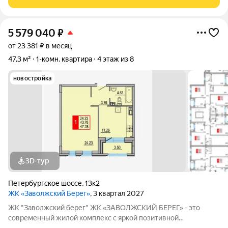
образуют три полузамкнутых двора с раскрытием
5 579 040
₽
от 23 381 ₽ в месяц
47,3 м²
1-комн. квартира
4 этаж из 8
новостройка
3D-тур
Петербургское шоссе
,
13к2
ЖК «Заволжский Берег»
, 3 квартал 2027
ЖК "Заволжский берег" ЖК «ЗАВОЛЖСКИЙ БЕРЕГ» - это
современный жилой комплекс с яркой позитивной