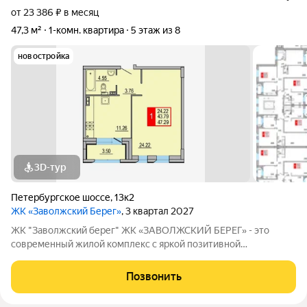
от 23 386 ₽ в месяц
47,3 м²
1-комн. квартира
5 этаж из 8
новостройка
3D-тур
Петербургское шоссе
,
13к2
ЖК «Заволжский Берег»
, 3 квартал 2027
ЖК "Заволжский берег" ЖК «ЗАВОЛЖСКИЙ БЕРЕГ» - это
современный жилой комплекс с яркой позитивной
архитектурой. Основу застройки составляет основной корпус,
состоящий из пятнадцати 8-этажных секций, которые
Позвонить
образуют три полузамкнутых двора с раскрытием