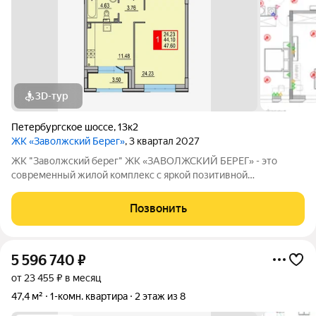
3D-тур
Петербургское шоссе
,
13к2
ЖК «Заволжский Берег»
, 3 квартал 2027
ЖК "Заволжский берег" ЖК «ЗАВОЛЖСКИЙ БЕРЕГ» - это
современный жилой комплекс с яркой позитивной
архитектурой. Основу застройки составляет основной корпус,
состоящий из пятнадцати 8-этажных секций, которые
Позвонить
образуют три полузамкнутых двора с раскрытием
5 596 740
₽
от 23 455 ₽ в месяц
47,4 м²
1-комн. квартира
2 этаж из 8