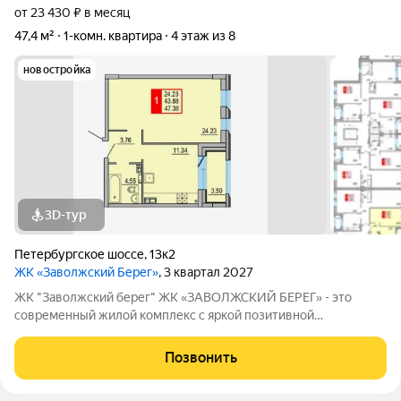
от 23 430 ₽ в месяц
47,4 м²
1-комн. квартира
4 этаж из 8
новостройка
3D-тур
Петербургское шоссе
,
13к2
ЖК «Заволжский Берег»
, 3 квартал 2027
ЖК "Заволжский берег" ЖК «ЗАВОЛЖСКИЙ БЕРЕГ» - это
современный жилой комплекс с яркой позитивной
архитектурой. Основу застройки составляет основной корпус,
состоящий из пятнадцати 8-этажных секций, которые
Позвонить
образуют три полузамкнутых двора с раскрытием