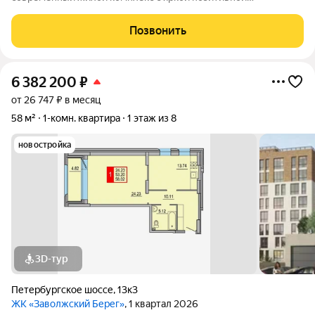
архитектурой. Основу застройки составляет основной корпус,
состоящий из пятнадцати 8-этажных секций, которые
Позвонить
образуют три полузамкнутых двора с раскрытием
6 382 200
₽
от 26 747 ₽ в месяц
58 м²
1-комн. квартира
1 этаж из 8
новостройка
3D-тур
Петербургское шоссе
,
13к3
ЖК «Заволжский Берег»
, 1 квартал 2026