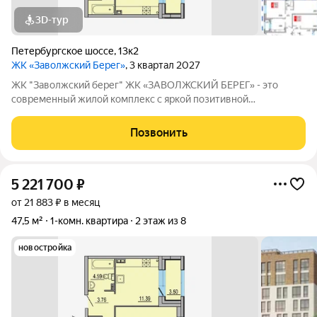
3D-тур
Петербургское шоссе
,
13к2
ЖК «Заволжский Берег»
, 3 квартал 2027
ЖК "Заволжский берег" ЖК «ЗАВОЛЖСКИЙ БЕРЕГ» - это
современный жилой комплекс с яркой позитивной
архитектурой. Основу застройки составляет основной корпус,
состоящий из пятнадцати 8-этажных секций, которые
Позвонить
образуют три полузамкнутых двора с раскрытием
5 221 700
₽
от 21 883 ₽ в месяц
47,5 м²
1-комн. квартира
2 этаж из 8
новостройка