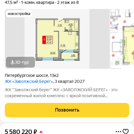
47,5 м²
1-комн. квартира
2 этаж из 8
новостройка
3D-тур
Петербургское шоссе
,
13к2
ЖК «Заволжский Берег»
, 3 квартал 2027
ЖК "Заволжский берег" ЖК «ЗАВОЛЖСКИЙ БЕРЕГ» - это
современный жилой комплекс с яркой позитивной
архитектурой. Основу застройки составляет основной корпус,
состоящий из пятнадцати 8-этажных секций, которые
Позвонить
образуют три полузамкнутых двора с раскрытием
5 580 220
₽