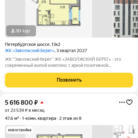
3D-тур
Петербургское шоссе
,
13к2
ЖК «Заволжский Берег»
, 3 квартал 2027
ЖК "Заволжский берег" ЖК «ЗАВОЛЖСКИЙ БЕРЕГ» - это
современный жилой комплекс с яркой позитивной
архитектурой. Основу застройки составляет основной корпус,
состоящий из пятнадцати 8-этажных секций, которые
Позвонить
образуют три полузамкнутых двора с раскрытием
5 616 800
₽
от 23 539 ₽ в месяц
47,6 м²
1-комн. квартира
2 этаж из 8
новостройка