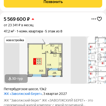
состоящий из пятнадцати 8-этажных секций, которые
Позвонить
образуют три полузамкнутых двора с раскрытием
5 569 600
₽
от 23 341 ₽ в месяц
47,2 м²
1-комн. квартира
5 этаж из 8
новостройка
3D-тур
Петербургское шоссе
,
13к2
ЖК «Заволжский Берег»
, 3 квартал 2027
ЖК "Заволжский берег" ЖК «ЗАВОЛЖСКИЙ БЕРЕГ» - это
современный жилой комплекс с яркой позитивной