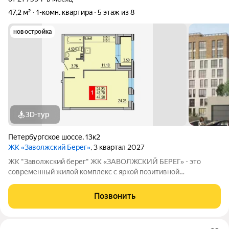
47,2 м²
1-комн. квартира
5 этаж из 8
новостройка
3D-тур
Петербургское шоссе
,
13к2
ЖК «Заволжский Берег»
, 3 квартал 2027
ЖК "Заволжский берег" ЖК «ЗАВОЛЖСКИЙ БЕРЕГ» - это
современный жилой комплекс с яркой позитивной
архитектурой. Основу застройки составляет основной корпус,
состоящий из пятнадцати 8-этажных секций, которые
Позвонить
образуют три полузамкнутых двора с раскрытием