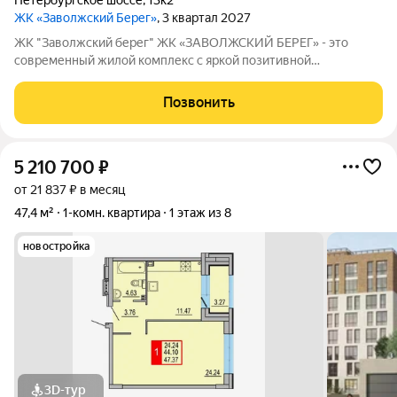
Петербургское шоссе
,
13к2
ЖК «Заволжский Берег»
, 3 квартал 2027
ЖК "Заволжский берег" ЖК «ЗАВОЛЖСКИЙ БЕРЕГ» - это
современный жилой комплекс с яркой позитивной
архитектурой. Основу застройки составляет основной корпус,
состоящий из пятнадцати 8-этажных секций, которые
Позвонить
образуют три полузамкнутых двора с раскрытием
5 210 700
₽
от 21 837 ₽ в месяц
47,4 м²
1-комн. квартира
1 этаж из 8
новостройка
3D-тур