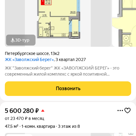
3D-тур
Петербургское шоссе
,
13к2
ЖК «Заволжский Берег»
, 3 квартал 2027
ЖК "Заволжский берег" ЖК «ЗАВОЛЖСКИЙ БЕРЕГ» - это
современный жилой комплекс с яркой позитивной
архитектурой. Основу застройки составляет основной корпус,
состоящий из пятнадцати 8-этажных секций, которые
Позвонить
образуют три полузамкнутых двора с раскрытием
5 600 280
₽
от 23 470 ₽ в месяц
47,5 м²
1-комн. квартира
3 этаж из 8