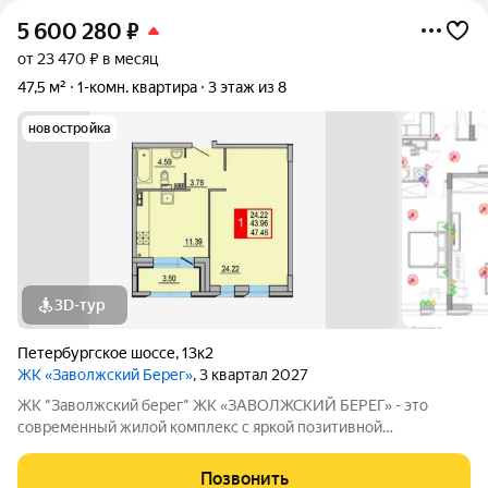
5 600 280
₽
от 23 470 ₽ в месяц
47,5 м²
1-комн. квартира
3 этаж из 8
новостройка
3D-тур
Петербургское шоссе
,
13к2
ЖК «Заволжский Берег»
, 3 квартал 2027
ЖК "Заволжский берег" ЖК «ЗАВОЛЖСКИЙ БЕРЕГ» - это
современный жилой комплекс с яркой позитивной
архитектурой. Основу застройки составляет основной корпус,
состоящий из пятнадцати 8-этажных секций, которые
Позвонить