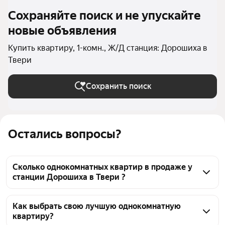
Сохраняйте поиск и не упускайте
новые объявления
Купить квартиру, 1-комн., Ж/Д станция: Дорошиха в
Твери
Сохранить поиск
Остались вопросы?
Сколько однокомнатных квартир в продаже у
станции Дорошиха в Твери ?
На Яндекс Недвижимости в продаже у станции 
Дорошиха в Твери 28 однокомнатных квартир 28 
Как выбрать свою лучшую однокомнатную
квартиру?
объявлений от застройщиков