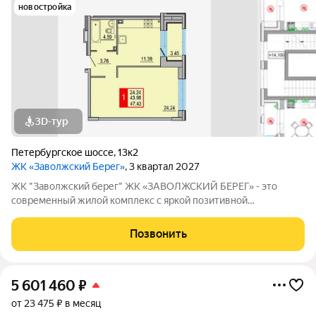
новостройка
3D-тур
Петербургское шоссе
,
13к2
ЖК «Заволжский Берег»
, 3 квартал 2027
ЖК "Заволжский берег" ЖК «ЗАВОЛЖСКИЙ БЕРЕГ» - это
современный жилой комплекс с яркой позитивной
архитектурой. Основу застройки составляет основной корпус,
состоящий из пятнадцати 8-этажных секций, которые
Позвонить
образуют три полузамкнутых двора с раскрытием
5 601 460
₽
от 23 475 ₽ в месяц