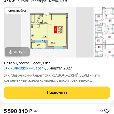
47,4 м²
1-комн. квартира
4 этаж из 8
новостройка
3D-тур
Петербургское шоссе
,
13к2
ЖК «Заволжский Берег»
, 3 квартал 2027
ЖК "Заволжский берег" ЖК «ЗАВОЛЖСКИЙ БЕРЕГ» - это
современный жилой комплекс с яркой позитивной
архитектурой. Основу застройки составляет основной корпус,
состоящий из пятнадцати 8-этажных секций, которые
Позвонить
образуют три полузамкнутых двора с раскрытием
5 590 840
₽