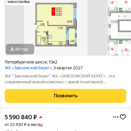
новостройка
3D-тур
Петербургское шоссе
,
13к2
ЖК «Заволжский Берег»
, 3 квартал 2027
ЖК "Заволжский берег" ЖК «ЗАВОЛЖСКИЙ БЕРЕГ» - это
современный жилой комплекс с яркой позитивной
архитектурой. Основу застройки составляет основной корпус,
состоящий из пятнадцати 8-этажных секций, которые
Позвонить
образуют три полузамкнутых двора с раскрытием
5 590 840
₽
от 23 430 ₽ в месяц