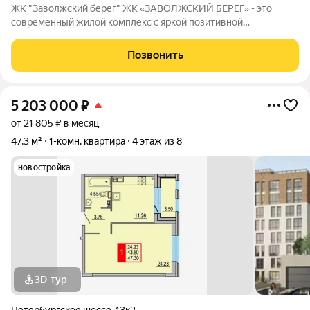
ЖК "Заволжский берег" ЖК «ЗАВОЛЖСКИЙ БЕРЕГ» - это
современный жилой комплекс с яркой позитивной
архитектурой. Основу застройки составляет основной корпус,
состоящий из пятнадцати 8-этажных секций, которые
Позвонить
образуют три полузамкнутых двора с раскрытием
5 203 000
₽
от 21 805 ₽ в месяц
47,3 м²
1-комн. квартира
4 этаж из 8
новостройка
3D-тур