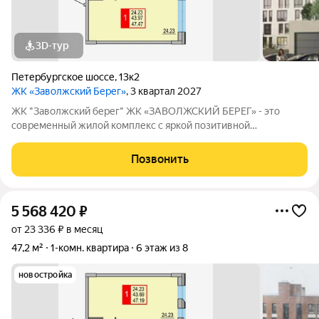
3D-тур
Петербургское шоссе
,
13к2
ЖК «Заволжский Берег»
, 3 квартал 2027
ЖК "Заволжский берег" ЖК «ЗАВОЛЖСКИЙ БЕРЕГ» - это
современный жилой комплекс с яркой позитивной
архитектурой. Основу застройки составляет основной корпус,
состоящий из пятнадцати 8-этажных секций, которые
Позвонить
образуют три полузамкнутых двора с раскрытием
5 568 420
₽
от 23 336 ₽ в месяц
47,2 м²
1-комн. квартира
6 этаж из 8
новостройка