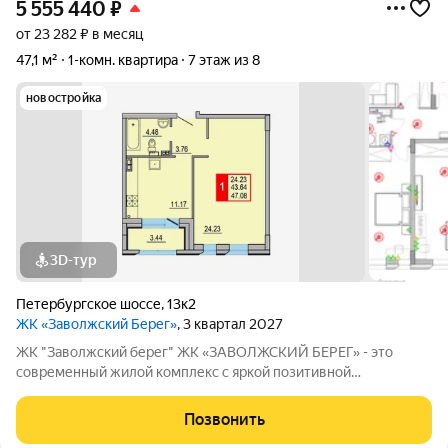
5 555 440
₽
от 23 282 ₽ в месяц
47,1 м²
1-комн. квартира
7 этаж из 8
новостройка
3D-тур
Петербургское шоссе
,
13к2
ЖК «Заволжский Берег»
, 3 квартал 2027
ЖК "Заволжский берег" ЖК «ЗАВОЛЖСКИЙ БЕРЕГ» - это
современный жилой комплекс с яркой позитивной
архитектурой. Основу застройки составляет основной корпус,
состоящий из пятнадцати 8-этажных секций, которые
Позвонить
образуют три полузамкнутых двора с раскрытием