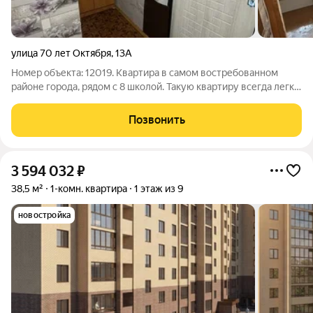
улица 70 лет Октября
,
13А
Номер объекта: 12019. Квартира в самом востребованном
районе города, рядом с 8 школой. Такую квартиру всегда легко
продать. Идеальное расположение в центре. Просторная
кухня 7,4 кв. м. Полноценный зал 18,4 кв.м. Дом утепленный,
Позвонить
после капитального
3 594 032
₽
38,5 м²
1-комн. квартира
1 этаж из 9
новостройка