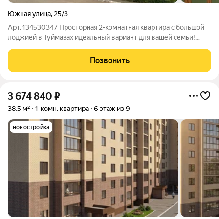
Южная улица
,
25/3
Арт. 134530347 Просторная 2-комнатная квартира с большой
лоджией в Туймазах идеальный вариант для вашей семьи!
Ищете комфорт и уют? Представляем вашему вниманию
светлую и просторную 2-комнатную квартиру на улице
Позвонить
Южная, расположенную на оптимальном
3 674 840
₽
38,5 м²
1-комн. квартира
6 этаж из 9
новостройка