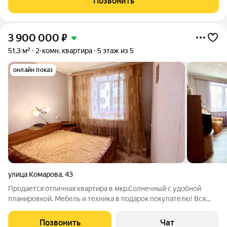
Позвонить
3 900 000
₽
51,3 м²
2-комн. квартира
5 этаж из 5
онлайн показ
улица Комарова
,
43
Продается отличная квартира в мкр.Солнечный с удобной
планировкой. Мебель и техника в подарок покупателю! Вся
инфраструктура в шаговой доступности. Звоните! Показ в
удобное для Вас время. Квартира без долгов и обременений.
Позвонить
Чат