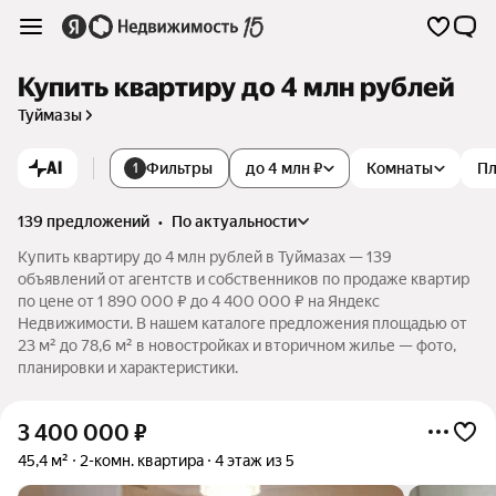
Купить квартиру до 4 млн рублей
Туймазы
AI
Фильтры
до 4 млн ₽
Комнаты
П
1
139 предложений
•
по актуальности
Купить квартиру до 4 млн рублей в Туймазах — 139
объявлений от агентств и собственников по продаже квартир
по цене от 1 890 000 ₽ до 4 400 000 ₽ на Яндекс
Недвижимости. В нашем каталоге предложения площадью от
23 м² до 78,6 м² в новостройках и вторичном жилье — фото,
планировки и характеристики.
3 400 000
₽
45,4 м²
2-комн. квартира
4 этаж из 5