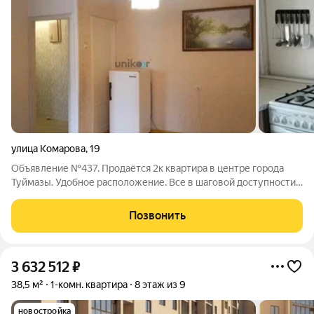
улица Комарова
,
19
Объявление №437. Продаётся 2к квартира в центре города
Туймазы. Удобное расположение. Все в шаговой доступности.
Магазины, супермаркеты, маркетплейсы, школа... Двор в
зелени,чистый,спокойный. Санузел в кафеле, выполнен
Позвонить
ремонт- произведена замена
3 632 512
₽
38,5 м²
1-комн. квартира
8 этаж из 9
новостройка