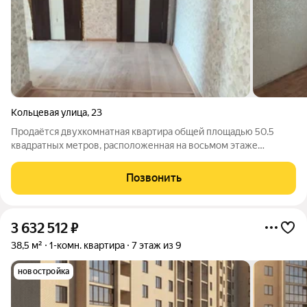
Кольцевая улица
,
23
Продаётся двухкомнатная квартира общей площадью 50.5
квадратных метров, расположенная на восьмом этаже
девятиэтажного кирпичного дома, построенного в 2017 году.
Кухня площадью 10.4 квадратных метра . Раздельный санузел.
Позвонить
во дворе установлены детская и
3 632 512
₽
38,5 м²
1-комн. квартира
7 этаж из 9
новостройка