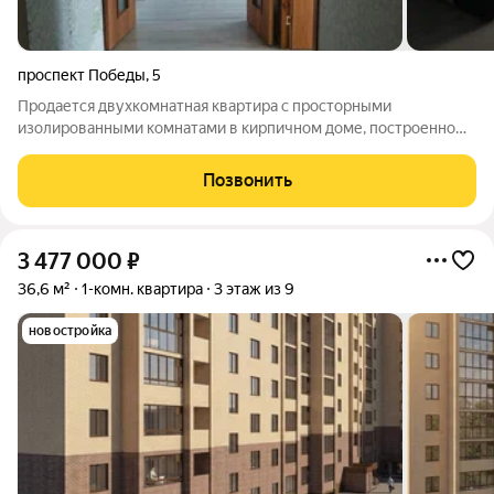
проспект Победы
,
5
Продается двухкомнатная квартира с просторными
изолированными комнатами в кирпичном доме, построенном
в 2017 году. кухня площадью 8 м позволяет комфортно
готовить и принимать гостей. В квартире выполнен
Позвонить
косметический ремонт. Санузел раздельный, что
3 477 000
₽
36,6 м²
1-комн. квартира
3 этаж из 9
новостройка