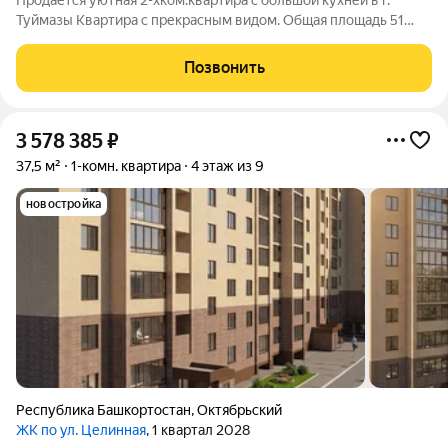
Продается уютная 2-хком.квартира с большой кухней в г.
Туймазы Квартира с прекрасным видом. Общая площадь 51
кв.м ,изолированные просторные комнаты, большой коридор,
раздельный санузел, комфортная планировка для проживания.
Позвонить
Новый кухонный гарнитур
3 578 385
₽
37,5 м²
1-комн. квартира
4 этаж из 9
новостройка
Республика Башкортостан
,
Октябрьский
ЖК по ул. Целинная
, 1 квартал 2028