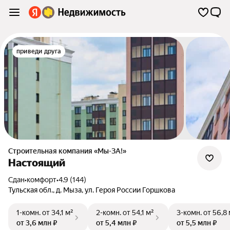
приведи друга
Строительная компания «Мы-ЗА!»
Настоящий
Сдан
•
комфорт
•
4.9 (144)
Тульская обл.
,
д. Мыза
,
ул. Героя России Горшкова
1-комн.
от 34,1 м²
2-комн.
от 54,1 м²
3-комн.
от 56,8 
от 3,6 млн ₽
от 5,4 млн ₽
от 5,5 млн ₽