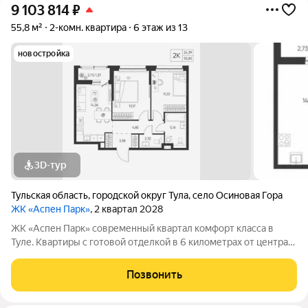
9 103 814
₽
55,8 м²
2-комн. квартира
6 этаж из 13
новостройка
3D-тур
Тульская область
,
городской округ Тула
,
село Осиновая Гора
ЖК «Аспен Парк»
, 2 квартал 2028
ЖК «Аспен Парк» современный квартал комфорт класса в
Туле. Квартиры с готовой отделкой в 6 километрах от центра
города Архитектура В первой очереди представлены два
корпуса высотой от 9 до 13 этажей. Фасады домов воплощают
Позвонить
образ древесной коры.