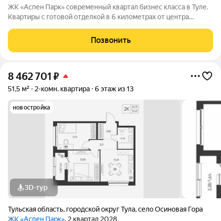
ЖК «Аспен Парк» современный квартал бизнес класса в Туле.
Квартиры с готовой отделкой в 6 километрах от центра
города. Архитектура В первой очереди представлены два
корпуса высотой от 9 до 13 этажей. Фасады домов воплощают
Позвонить
образ древесной коры.
8 462 701
₽
51,5 м²
2-комн. квартира
6 этаж из 13
новостройка
3D-тур
Тульская область
,
городской округ Тула
,
село Осиновая Гора
ЖК «Аспен Парк»
, 2 квартал 2028