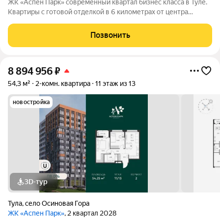
ЖК «Аспен Парк» современный квартал бизнес класса в Туле.
Квартиры с готовой отделкой в 6 километрах от центра
города. Архитектура В первой очереди представлены два
корпуса высотой от 9 до 13 этажей. Фасады домов воплощают
Позвонить
образ древесной коры.
8 894 956
₽
54,3 м²
2-комн. квартира
11 этаж из 13
новостройка
3D-тур
Тула
,
село Осиновая Гора
ЖК «Аспен Парк»
, 2 квартал 2028