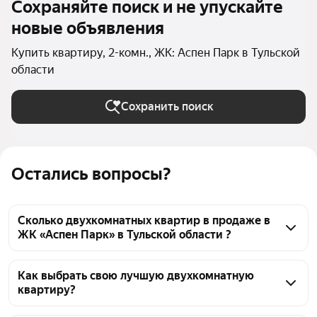
Сохраняйте поиск и не упускайте
новые объявления
Купить квартиру, 2-комн., ЖК: Аспен Парк в Тульской
области
Сохранить поиск
Остались вопросы?
Сколько двухкомнатных квартир в продаже в
ЖК «Аспен Парк» в Тульской области ?
На Яндекс Недвижимости в продаже в ЖК «Аспен 
Парк» в Тульской области 468 двухкомнатных 
Как выбрать свою лучшую двухкомнатную
квартиру?
квартир 468 объявлений от застройщиков
Чтобы купить 2-комнатную квартиру с террасой в 