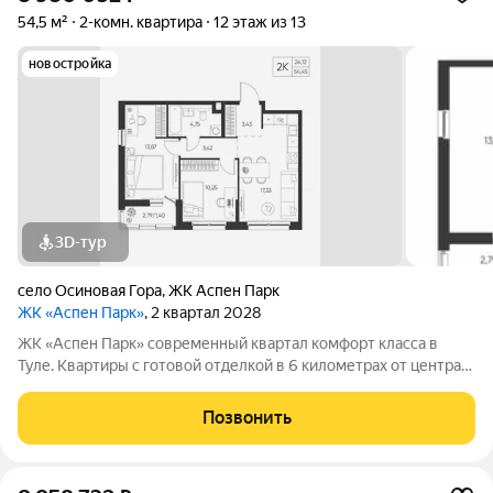
54,5 м²
2-комн. квартира
12 этаж из 13
новостройка
3D-тур
село Осиновая Гора
,
ЖК Аспен Парк
ЖК «Аспен Парк»
, 2 квартал 2028
ЖК «Аспен Парк» современный квартал комфорт класса в
Туле. Квартиры с готовой отделкой в 6 километрах от центра
города Архитектура В первой очереди представлены два
корпуса высотой от 9 до 13 этажей. Фасады домов воплощают
Позвонить
образ древесной коры.