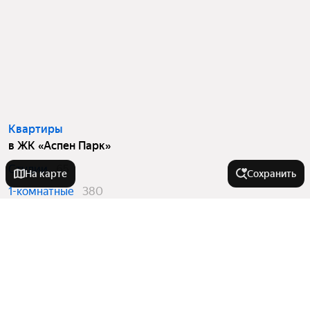
Квартиры
в ЖК «Аспен Парк»
Студии
65
На карте
Сохранить
1-комнатные
380
2-комнатные
468
3-комнатные
72