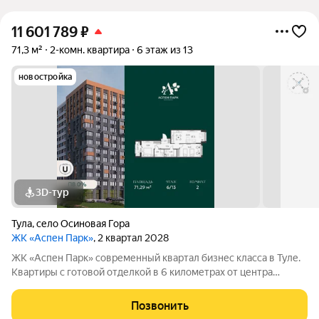
11 601 789
₽
71,3 м²
2-комн. квартира
6 этаж из 13
новостройка
3D-тур
Тула
,
село Осиновая Гора
ЖК «Аспен Парк»
, 2 квартал 2028
ЖК «Аспен Парк» современный квартал бизнес класса в Туле.
Квартиры с готовой отделкой в 6 километрах от центра
города. Архитектура В первой очереди представлены два
корпуса высотой от 9 до 13 этажей. Фасады домов воплощают
Позвонить
образ древесной коры.