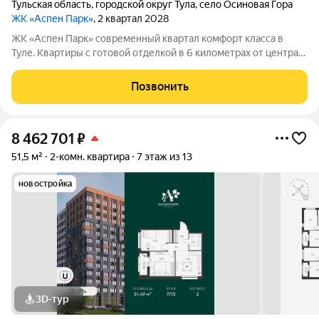
Тульская область
,
городской округ Тула
,
село Осиновая Гора
ЖК «Аспен Парк»
, 2 квартал 2028
ЖК «Аспен Парк» современный квартал комфорт класса в
Туле. Квартиры с готовой отделкой в 6 километрах от центра
города Архитектура В первой очереди представлены два
корпуса высотой от 9 до 13 этажей. Фасады домов воплощают
Позвонить
образ древесной коры.
8 462 701
₽
51,5 м²
2-комн. квартира
7 этаж из 13
новостройка
3D-тур