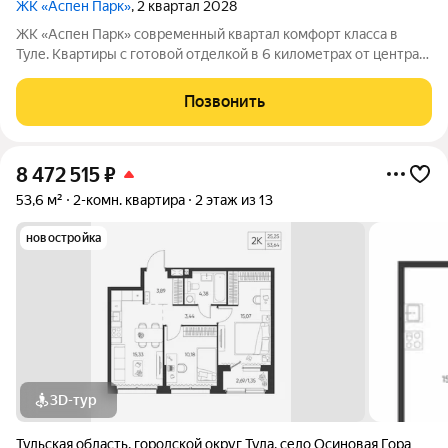
ЖК «Аспен Парк»
, 2 квартал 2028
ЖК «Аспен Парк» современный квартал комфорт класса в
Туле. Квартиры с готовой отделкой в 6 километрах от центра
города Архитектура В первой очереди представлены два
корпуса высотой от 9 до 13 этажей. Фасады домов воплощают
Позвонить
образ древесной коры.
8 472 515
₽
53,6 м²
2-комн. квартира
2 этаж из 13
новостройка
3D-тур
Тульская область
,
городской округ Тула
,
село Осиновая Гора