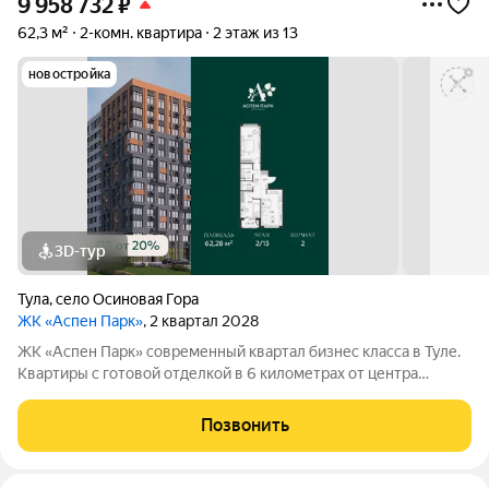
9 958 732
₽
62,3 м²
2-комн. квартира
2 этаж из 13
новостройка
3D-тур
Тула
,
село Осиновая Гора
ЖК «Аспен Парк»
, 2 квартал 2028
ЖК «Аспен Парк» современный квартал бизнес класса в Туле.
Квартиры с готовой отделкой в 6 километрах от центра
города. Архитектура В первой очереди представлены два
корпуса высотой от 9 до 13 этажей. Фасады домов воплощают
Позвонить
образ древесной коры.