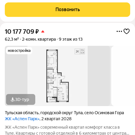
города Архитектура В первой очереди представлены два
корпуса высотой от 9 до 13 этажей. Фасады домов воплощают
Позвонить
образ древесной коры.
10 177 709
₽
62,3 м²
2-комн. квартира
9 этаж из 13
новостройка
3D-тур
Тульская область
,
городской округ Тула
,
село Осиновая Гора
ЖК «Аспен Парк»
, 2 квартал 2028
ЖК «Аспен Парк» современный квартал комфорт класса в
Туле. Квартиры с готовой отделкой в 6 километрах от центра