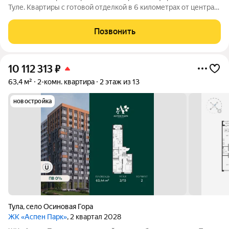
Туле. Квартиры с готовой отделкой в 6 километрах от центра
города Архитектура В первой очереди представлены два
корпуса высотой от 9 до 13 этажей. Фасады домов воплощают
Позвонить
образ древесной коры.
10 112 313
₽
63,4 м²
2-комн. квартира
2 этаж из 13
новостройка
Тула
,
село Осиновая Гора
ЖК «Аспен Парк»
, 2 квартал 2028