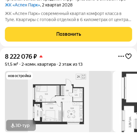
ЖК «Аспен Парк»
, 2 квартал 2028
ЖК «Аспен Парк» современный квартал комфорт класса в
Туле. Квартиры с готовой отделкой в 6 километрах от центра
города Архитектура В первой очереди представлены два
корпуса высотой от 9 до 13 этажей. Фасады домов воплощают
Позвонить
образ древесной коры.
8 222 076
₽
51,5 м²
2-комн. квартира
2 этаж из 13
новостройка
3D-тур