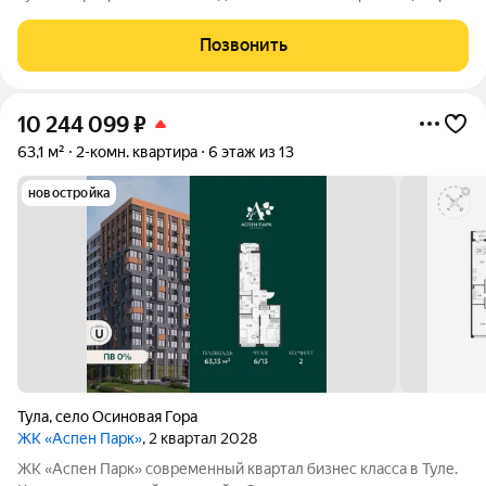
города Архитектура В первой очереди представлены два
корпуса высотой от 9 до 13 этажей. Фасады домов воплощают
Позвонить
образ древесной коры.
10 244 099
₽
63,1 м²
2-комн. квартира
6 этаж из 13
новостройка
Тула
,
село Осиновая Гора
ЖК «Аспен Парк»
, 2 квартал 2028
ЖК «Аспен Парк» современный квартал бизнес класса в Туле.