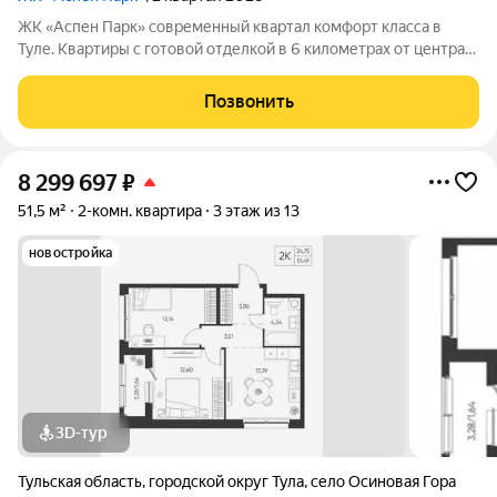
ЖК «Аспен Парк» современный квартал комфорт класса в
Туле. Квартиры с готовой отделкой в 6 километрах от центра
города Архитектура В первой очереди представлены два
корпуса высотой от 9 до 13 этажей. Фасады домов воплощают
Позвонить
образ древесной коры.
8 299 697
₽
51,5 м²
2-комн. квартира
3 этаж из 13
новостройка
3D-тур
Тульская область
,
городской округ Тула
,
село Осиновая Гора