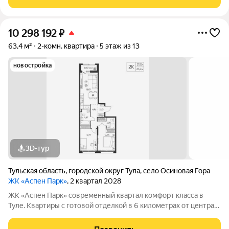
образ древесной коры.
10 298 192
₽
63,4 м²
2-комн. квартира
5 этаж из 13
новостройка
3D-тур
Тульская область
,
городской округ Тула
,
село Осиновая Гора
ЖК «Аспен Парк»
, 2 квартал 2028
ЖК «Аспен Парк» современный квартал комфорт класса в
Туле. Квартиры с готовой отделкой в 6 километрах от центра
города Архитектура В первой очереди представлены два
корпуса высотой от 9 до 13 этажей. Фасады домов воплощают