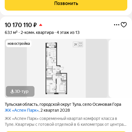
корпуса высотой от 9 до 13 этажей. Фасады домов воплощают
Позвонить
образ древесной коры.
10 170 110
₽
63,1 м²
2-комн. квартира
4 этаж из 13
новостройка
3D-тур
Тульская область
,
городской округ Тула
,
село Осиновая Гора
ЖК «Аспен Парк»
, 2 квартал 2028
ЖК «Аспен Парк» современный квартал комфорт класса в
Туле. Квартиры с готовой отделкой в 6 километрах от центра
города Архитектура В первой очереди представлены два