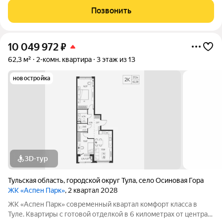
корпуса высотой от 9 до 13 этажей. Фасады домов воплощают
Позвонить
образ древесной коры.
10 049 972
₽
62,3 м²
2-комн. квартира
3 этаж из 13
новостройка
3D-тур
Тульская область
,
городской округ Тула
,
село Осиновая Гора
ЖК «Аспен Парк»
, 2 квартал 2028
ЖК «Аспен Парк» современный квартал комфорт класса в
Туле. Квартиры с готовой отделкой в 6 километрах от центра