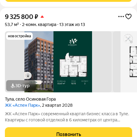
9 325 800
₽
53,7 м²
2-комн. квартира
13 этаж из 13
новостройка
3D-тур
Тула
,
село Осиновая Гора
ЖК «Аспен Парк»
, 2 квартал 2028
ЖК «Аспен Парк» современный квартал бизнес класса в Туле.
Квартиры с готовой отделкой в 6 километрах от центра
города. Архитектура В первой очереди представлены два
корпуса высотой от 9 до 13 этажей. Фасады домов воплощают
Позвонить