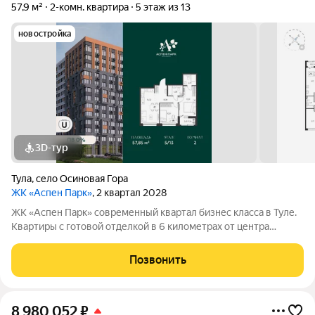
57,9 м²
2-комн. квартира
5 этаж из 13
новостройка
3D-тур
Тула
,
село Осиновая Гора
ЖК «Аспен Парк»
, 2 квартал 2028
ЖК «Аспен Парк» современный квартал бизнес класса в Туле.
Квартиры с готовой отделкой в 6 километрах от центра
города. Архитектура В первой очереди представлены два
корпуса высотой от 9 до 13 этажей. Фасады домов воплощают
Позвонить
образ древесной коры.
8 980 052
₽