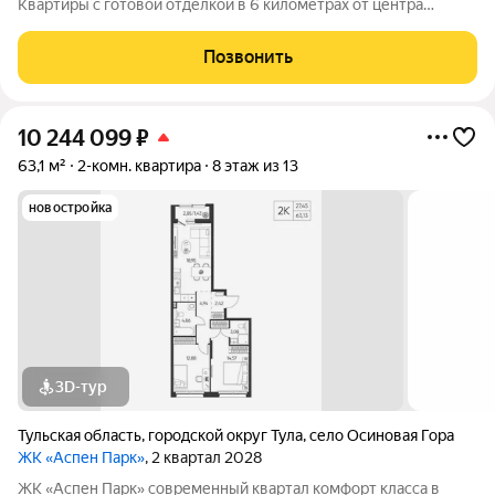
Квартиры с готовой отделкой в 6 километрах от центра
города. Архитектура В первой очереди представлены два
корпуса высотой от 9 до 13 этажей. Фасады домов воплощают
Позвонить
образ древесной коры.
10 244 099
₽
63,1 м²
2-комн. квартира
8 этаж из 13
новостройка
3D-тур
Тульская область
,
городской округ Тула
,
село Осиновая Гора
ЖК «Аспен Парк»
, 2 квартал 2028
ЖК «Аспен Парк» современный квартал комфорт класса в