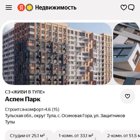
СЗ «ЖИВИ В ТУЛЕ»
Аспен Парк
Строится
•
комфорт
•
4.6 (15)
Тульская обл.
,
округ Тула
,
с. Осиновая Гора
,
ул. Защитников
Тулы
Студии
от 25,1 м²
1-комн.
от 33,1 м²
2-комн.
от 51,5 