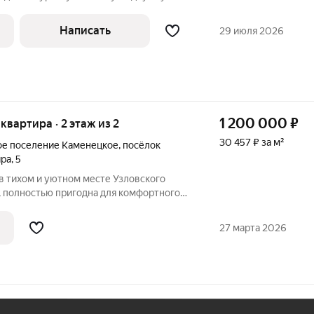
. Ленина, 6. Расположение 10 из 10:
й жизни, но без шума трассы. Здесь
Написать
29 июля 2026
1 200 000
₽
 квартира · 2 этаж из 2
30 457 ₽ за м²
ое поселение Каменецкое
,
посёлок
ира
,
5
в тихом и уютном месте Узловского
, полностью пригодна для комфортного
ДУАЛЬНОЕ ОТОПЛЕНИЕ; - Комнаты
- Заменена система отопления и
27 марта 2026
л