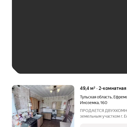
ЕЖЕМЕСЯЧНЫЙ ПЛАТЁ
До 30 тыс. ₽
До 50 тыс. ₽
До 70 тыс. ₽
Больше 100 тыс. ₽
49,4 м² · 2-комнатная
Тульская область
,
Ефремо
Иноземка
,
160
ПРОДАЕТСЯ ДВУХКОМНА
земельным участком г. Е
площадь 49,4 м2 Стоимос