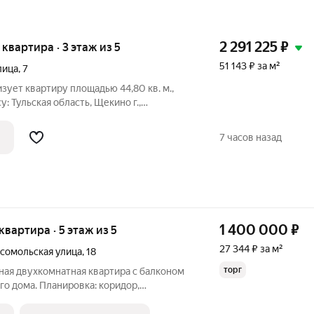
2 291 225
₽
я квартира · 3 этаж из 5
51 143 ₽ за м²
лица
,
7
ует квартиру площадью 44,80 кв. м.,
: Тульская область, Щекино г.,
ация об объекте: Один собственник
дастровый номер объекта недвижимости:
7 часов назад
1 400 000
₽
 квартира · 5 этаж из 5
27 344 ₽ за м²
сомольская улица
,
18
торг
ная двухкомнатная квартира с балконом
го дома. Планировка: коридор,
л с гардеробной, уютная спальня, кухня,
роенный шкаф, балкон. Пластиковые окна