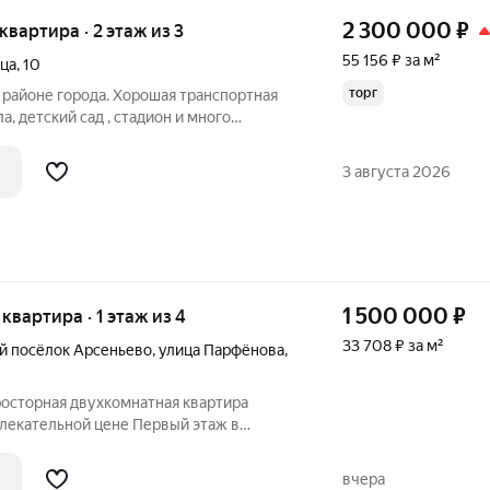
2 300 000
₽
 квартира · 2 этаж из 3
55 156 ₽ за м²
ица
,
10
торг
 районе города. Хорошая транспортная
а, детский сад , стадион и много
я спокойной жизни
3 августа 2026
1 500 000
₽
 квартира · 1 этаж из 4
33 708 ₽ за м²
й посёлок Арсеньево
,
улица Парфёнова
,
росторная двухкомнатная квартира
влекательной цене Первый этаж в
лает вход и выход удобным в любую
вчера