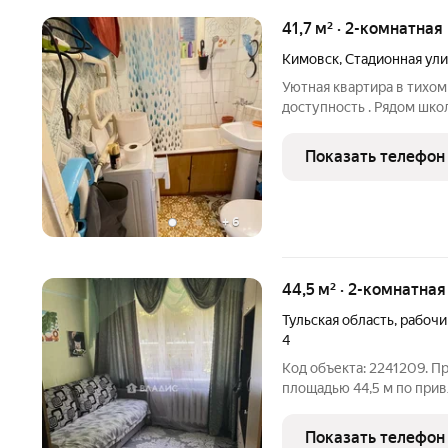
41,7 м² · 2-комнатная
Кимовск
,
Стадионная ул
Уютная квартира в тихом
доступность . Рядом школ
магазинов. Идеально дл
Показать телефон
+
6
44,5 м² · 2-комнатная
Тульская область
,
рабочи
4
Код объекта: 2241209. П
площадью 44,5 м по при
четырехэтажном доме де
погоду. Ремонт заезжайте и живите Косметический ремонт:
Показать телефон