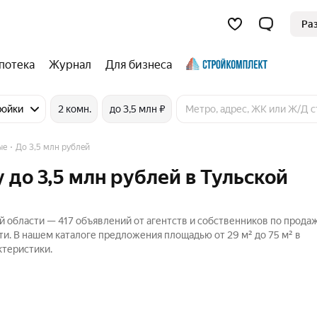
Ра
потека
Журнал
Для бизнеса
ройки
2 комн.
до 3,5 млн ₽
ые
До 3,5 млн рублей
 до 3,5 млн рублей в Тульской
й области — 417 объявлений от агентств и собственников по прода
и. В нашем каталоге предложения площадью от 29 м² до 75 м² в
ктеристики.