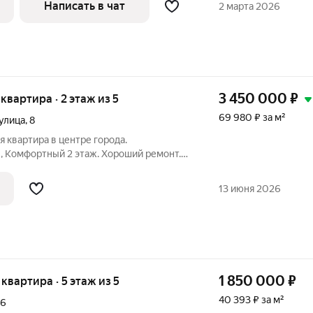
Написать в чат
2 марта 2026
3 450 000
₽
 квартира · 2 этаж из 5
69 980 ₽ за м²
улица
,
8
 квартира в центре города.
 Комфортный 2 этаж. Хороший ремонт.
 техника есть. В шаговой доступности:
площадкой, учереждения социального
13 июня 2026
н
1 850 000
₽
я квартира · 5 этаж из 5
40 393 ₽ за м²
6