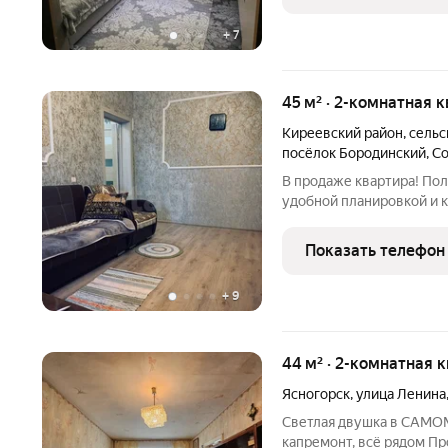
чистая, ухоженная кварт
+
7
45 м² · 2-комнатная 
Киреевский район
,
сельс
посёлок Бородинский
,
Со
В продаже квартира! Пол
удобной планировкой и 
комнаты, большая гостина
Новые радиаторы отопле
Показать телефон
соседнем доме
+
9
44 м² · 2-комнатная 
Ясногорск
,
улица Ленина
Светлая двушка в САМОМ 
капремонт, всё рядом П