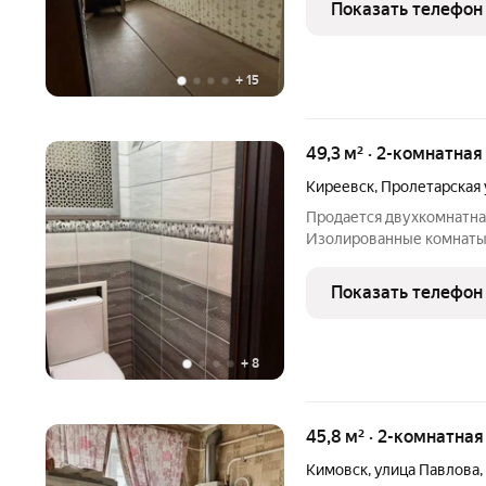
Показать телефон
на кухне и
+
15
49,3 м² · 2-комнатная
Киреевск
,
Пролетарская 
Продается двухкомнатная
Изолированные комнаты,
Для проживания мебель и
новый сквер с детской 
Показать телефон
значения, магазины. Оди
+
8
45,8 м² · 2-комнатна
Кимовск
,
улица Павлова
,