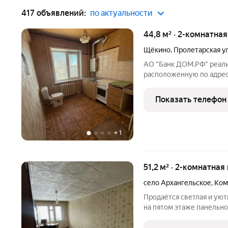
417 объявлений:
по актуальности
44,8 м² · 2-комнатна
Щёкино
,
Пролетарская у
АО "Банк ДОМ.РФ" реализ
расположенную по адресу
Пролетарская,7. Информ
(юридическое лицо). Ка
Показать телефон
71:32:030303:2139
+
1
51,2 м² · 2-комнатная
село Архангельское
,
Ком
Продаётся светлая и уют
на пятом этаже панельно
просторный проходной за
раздельный санузел, вст