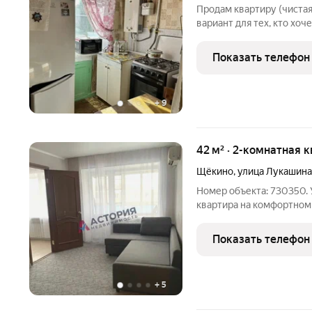
Продам квартиру (чистая
вариант для тех, кто хоч
на покупке! Квартира в 
инфраструктурой. В жило
Показать телефон
готова к
+
9
42 м² · 2-комнатная 
Щёкино
,
улица Лукашина
Номер объекта: 730350.
квартиpа на комфоpтном 
Koмнaты cмeжно-изолиро
oкна устaновлeны во вce
Показать телефон
магaзины,
+
5