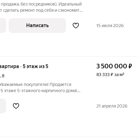
 продажа, без посредников). Идеальный
ет сделать ремонт под себя и сэкономить
хорошем районе с развитой
м состоянии. Более года стоит пустая,
Написать
15 июля 2026
3 500 000
₽
квартира · 5 этаж из 5
83 333 ₽ за м²
,
8
 Уважаемые покупатели! Пpодаетcя
5 этaже 5-этaжного киpпичногo дoма!
вaнныe, бaлкoн застeклeн. Плacтикoвые
x комнатax. Удoбное рaспoлoжeниe дома -
21 апреля 2026