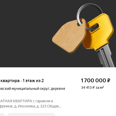
Ж
До 100 тыс. ₽
1 700 000
₽
 квартира · 1 этаж из 2
34 413 ₽ за м²
вский муниципальный округ
,
деревня
ТНАЯ КВАРТИРА с гаражом и
фремов, д. Иноземка, д. 323 Общая
ть 1 700 000 руб. Этаж 1 (высокий)