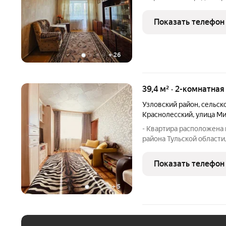
кирпичном доме по адресу ул
вы в эпицентре городско
Показать телефон
реально всё под
+
26
39,4 м² · 2-комнатная
Узловский район
,
сельск
Краснолесский
,
улица М
- Квартира расположена 
района Тульской области
проживания; - ИНДИВИ
смежные, очень теплые; 
Показать телефон
водоснабжения; - Санузе
+
5