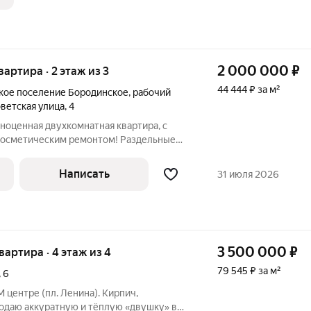
ира,
2 000 000
₽
квартира · 2 этаж из 3
44 444 ₽ за м²
кое поселение Бородинское
,
рабочий
ветская улица
,
4
ноценная двухкомнатная квартира, с
косметическим ремонтом! Раздельные
я, раздельный сан узел! Есть балкон!
ния! Развитая инфраструктура, в
Написать
31 июля 2026
3 500 000
₽
квартира · 4 этаж из 4
79 545 ₽ за м²
,
6
центре (пл. Ленина). Кирпич,
родаю аккуратную и тёплую «двушку» в