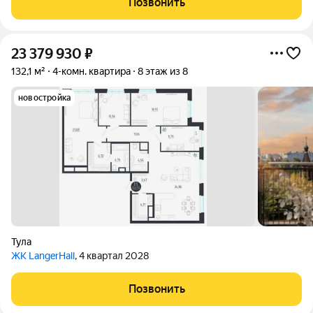
Позвонить
шумного города. К особенностям
23 379 930
₽
132,1 м²
4-комн. квартира
8 этаж из 8
новостройка
Тула
ЖК LangerHall
, 4 квартал 2028
Позвонить