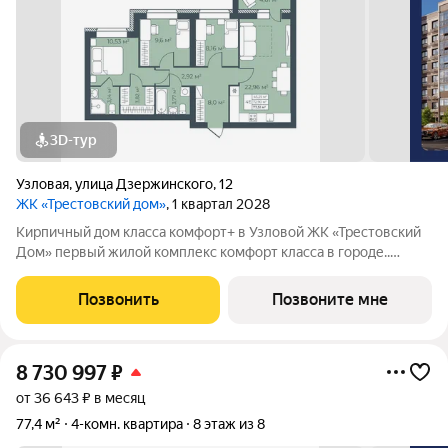
3D-тур
Узловая
,
улица Дзержинского
,
12
ЖК «Трестовский дом»
, 1 квартал 2028
Кирпичный дом класса комфорт+ в Узловой ЖК «Трестовский
Дом» первый жилой комплекс комфорт класса в городе..
Жилой комплекс расположен на берегу Трестовского пруда.
Кирпично-монолитный дом выполнен в современном стиле, с
Позвонить
Позвоните мне
теплым натуральным кирпичом
8 730 997
₽
от 36 643 ₽ в месяц
77,4 м²
4-комн. квартира
8 этаж из 8