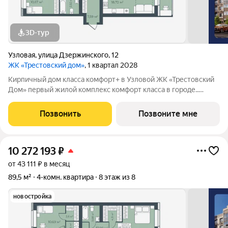
3D-тур
Узловая
,
улица Дзержинского
,
12
ЖК «Трестовский дом»
, 1 квартал 2028
Кирпичный дом класса комфорт+ в Узловой ЖК «Трестовский
Дом» первый жилой комплекс комфорт класса в городе..
Жилой комплекс расположен на берегу Трестовского пруда.
Кирпично-монолитный дом выполнен в современном стиле, с
Позвонить
Позвоните мне
теплым натуральным кирпичом
10 272 193
₽
от 43 111 ₽ в месяц
89,5 м²
4-комн. квартира
8 этаж из 8
новостройка