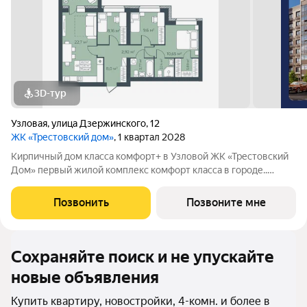
3D-тур
Узловая
,
улица Дзержинского
,
12
ЖК «Трестовский дом»
, 1 квартал 2028
Кирпичный дом класса комфорт+ в Узловой ЖК «Трестовский
Дом» первый жилой комплекс комфорт класса в городе..
Жилой комплекс расположен на берегу Трестовского пруда.
Кирпично-монолитный дом выполнен в современном стиле, с
Позвонить
Позвоните мне
теплым натуральным кирпичом
Сохраняйте поиск и не упускайте
новые объявления
Купить квартиру, новостройки, 4-комн. и более в