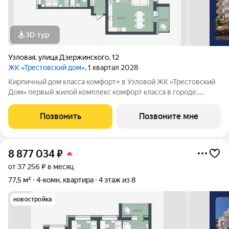
3D-тур
Узловая
,
улица Дзержинского
,
12
ЖК «Трестовский дом»
, 1 квартал 2028
Кирпичный дом класса комфорт+ в Узловой ЖК «Трестовский
Дом» первый жилой комплекс комфорт класса в городе..
Жилой комплекс расположен на берегу Трестовского пруда.
Кирпично-монолитный дом выполнен в современном стиле, с
Позвонить
Позвоните мне
теплым натуральным кирпичом
8 877 034
₽
от 37 256 ₽ в месяц
77,5 м²
4-комн. квартира
4 этаж из 8
новостройка