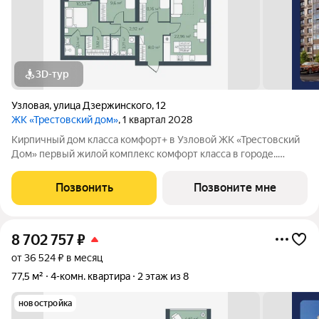
3D-тур
Узловая
,
улица Дзержинского
,
12
ЖК «Трестовский дом»
, 1 квартал 2028
Кирпичный дом класса комфорт+ в Узловой ЖК «Трестовский
Дом» первый жилой комплекс комфорт класса в городе..
Жилой комплекс расположен на берегу Трестовского пруда.
Кирпично-монолитный дом выполнен в современном стиле, с
Позвонить
Позвоните мне
теплым натуральным кирпичом
8 702 757
₽
от 36 524 ₽ в месяц
77,5 м²
4-комн. квартира
2 этаж из 8
новостройка