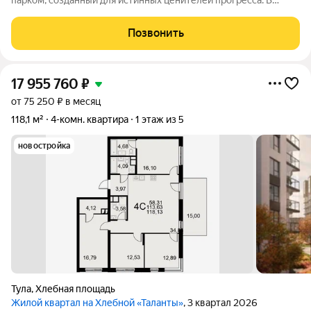
парком, созданный для истинных ценителей прогресса. В
шаговой доступности рестораны, торговые центры,
образовательные и медицинские учреждения. В проекте
Позвонить
воплощены тренды современной архитектуры
17 955 760
₽
от 75 250 ₽ в месяц
118,1 м²
4-комн. квартира
1 этаж из 5
новостройка
Тула
,
Хлебная площадь
Жилой квартал на Хлебной «Таланты»
, 3 квартал 2026