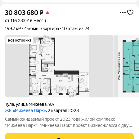
30 803 680
₽
от 116 233 ₽ в месяц
159,7 м²
4-комн. квартира
10 этаж из 24
новостройка
Тула
,
улица Михеева
,
9А
ЖК «Михеева Парк»
, 2 квартал 2028
Самый ожидаемый проект 2023 года жилой комплекс
"Михеева Парк". "Михеева Парк" проект бизнес-класса с двумя
каскадными домами имеет свой выход в Рогожинский парк
настоящий рай для семейных прогулок и отдыха вдали от