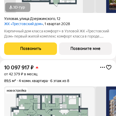
3D-тур
Узловая
,
улица Дзержинского
,
12
ЖК «Трестовский дом»
, 1 квартал 2028
Кирпичный дом класса комфорт+ в Узловой ЖК «Трестовский
Дом» первый жилой комплекс комфорт класса в городе..
Жилой комплекс расположен на берегу Трестовского пруда.
Кирпично-монолитный дом выполнен в современном стиле, с
Позвонить
Позвоните мне
теплым натуральным кирпичом
10 097 917
₽
от 42 379 ₽ в месяц
89,5 м²
4-комн. квартира
6 этаж из 8
новостройка