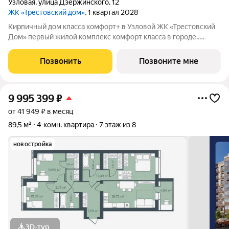
Узловая
,
улица Дзержинского
,
12
ЖК «Трестовский дом»
, 1 квартал 2028
Кирпичный дом класса комфорт+ в Узловой ЖК «Трестовский
Дом» первый жилой комплекс комфорт класса в городе..
Жилой комплекс расположен на берегу Трестовского пруда.
Кирпично-монолитный дом выполнен в современном стиле, с
Позвонить
Позвоните мне
теплым натуральным кирпичом
9 995 399
₽
от 41 949 ₽ в месяц
89,5 м²
4-комн. квартира
7 этаж из 8
новостройка
3D-тур