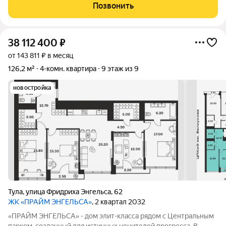
инфраструктурой, которая создаёт комфортные условия для
Позвонить
жизни и работы. Дом переменной этажности,
38 112 400
₽
от 143 811 ₽ в месяц
126,2 м²
4-комн. квартира
9 этаж из 9
новостройка
Тула
,
улица Фридриха Энгельса
,
62
ЖК «ПРАЙМ ЭНГЕЛЬСА»
, 2 квартал 2032
«ПРАЙМ ЭНГЕЛЬСА» - дом элит-класса рядом с Центральным