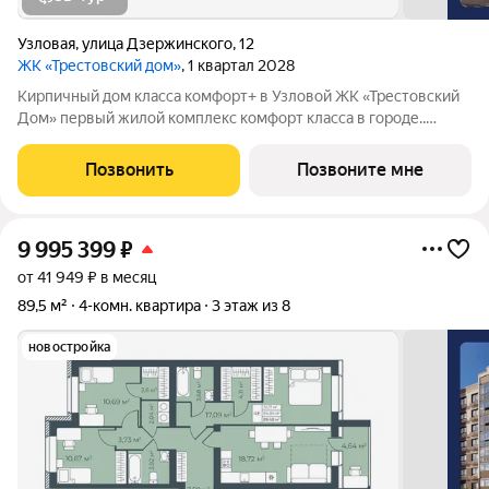
Узловая
,
улица Дзержинского
,
12
ЖК «Трестовский дом»
, 1 квартал 2028
Кирпичный дом класса комфорт+ в Узловой ЖК «Трестовский
Дом» первый жилой комплекс комфорт класса в городе..
Жилой комплекс расположен на берегу Трестовского пруда.
Кирпично-монолитный дом выполнен в современном стиле, с
Позвонить
Позвоните мне
теплым натуральным кирпичом
9 995 399
₽
от 41 949 ₽ в месяц
89,5 м²
4-комн. квартира
3 этаж из 8
новостройка