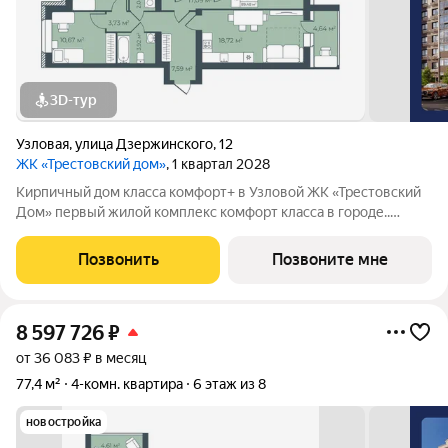
3D-тур
Узловая
,
улица Дзержинского
,
12
ЖК «Трестовский дом»
, 1 квартал 2028
Кирпичный дом класса комфорт+ в Узловой ЖК «Трестовский
Дом» первый жилой комплекс комфорт класса в городе..
Жилой комплекс расположен на берегу Трестовского пруда.
Кирпично-монолитный дом выполнен в современном стиле, с
Позвонить
Позвоните мне
теплым натуральным кирпичом
8 597 726
₽
от 36 083 ₽ в месяц
77,4 м²
4-комн. квартира
6 этаж из 8
новостройка