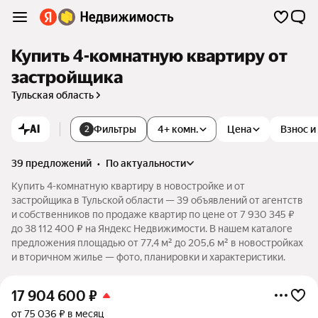
Купить 4-комнатную квартиру от
застройщика
Тульская область
AI
Фильтры
4+ комн.
Цена
Взнос и
2
39 предложений
•
по актуальности
Купить 4-комнатную квартиру в новостройке и от
застройщика в Тульской области — 39 объявлений от агентств
и собственников по продаже квартир по цене от 7 930 345 ₽
до 38 112 400 ₽ на Яндекс Недвижимости. В нашем каталоге
предложения площадью от 77,4 м² до 205,6 м² в новостройках
и вторичном жилье — фото, планировки и характеристики.
17 904 600
₽
от 75 036 ₽ в месяц