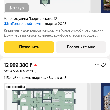
3D-тур
Узловая
,
улица Дзержинского
,
12
ЖК «Трестовский дом»
, 1 квартал 2028
Кирпичный дом класса комфорт+ в Узловой ЖК «Трестовский
Дом» первый жилой комплекс комфорт класса в городе..
Жилой комплекс расположен на берегу Трестовского пруда.
Кирпично-монолитный дом выполнен в современном стиле, с
Позвонить
Позвоните мне
теплым натуральным кирпичом
12 999 380
₽
от 54 556 ₽ в месяц
115,4 м²
4-комн. квартира
8 этаж из 8
новостройка