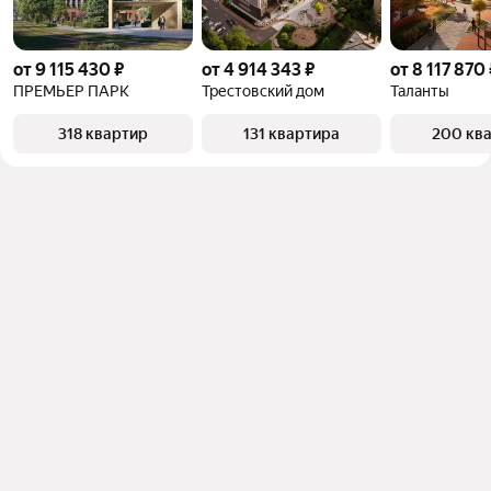
от 9 115 430 ₽
от 4 914 343 ₽
от 8 117 870 
ПРЕМЬЕР ПАРК
Трестовский дом
Таланты
318 квартир
131 квартира
200 кв