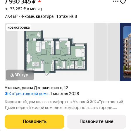
7 930 345
₽
от 33 282 ₽ в месяц
77,4 м²
4-комн. квартира
1 этаж из 8
новостройка
3D-тур
Узловая
,
улица Дзержинского
,
12
ЖК «Трестовский дом»
, 1 квартал 2028
Кирпичный дом класса комфорт+ в Узловой ЖК «Трестовский
Дом» первый жилой комплекс комфорт класса в городе..
Жилой комплекс расположен на берегу Трестовского пруда.
Кирпично-монолитный дом выполнен в современном стиле, с
Позвонить
Позвоните мне
теплым натуральным кирпичом