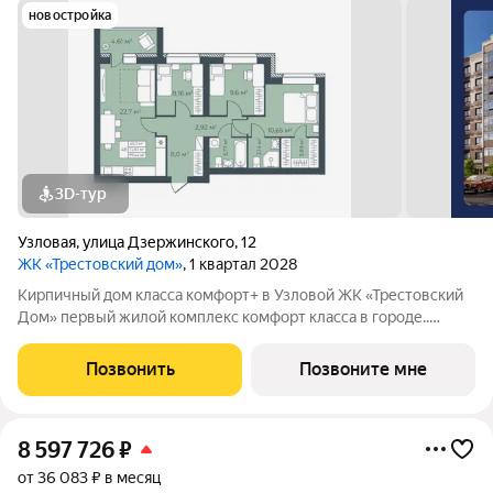
новостройка
3D-тур
Узловая
,
улица Дзержинского
,
12
ЖК «Трестовский дом»
, 1 квартал 2028
Кирпичный дом класса комфорт+ в Узловой ЖК «Трестовский
Дом» первый жилой комплекс комфорт класса в городе..
Жилой комплекс расположен на берегу Трестовского пруда.
Кирпично-монолитный дом выполнен в современном стиле, с
Позвонить
Позвоните мне
теплым натуральным кирпичом
8 597 726
₽
от 36 083 ₽ в месяц