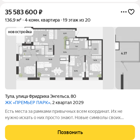
35 583 600
₽
136,9 м²
4-комн. квартира
19 этаж из 20
новостройка
Тула
,
улица Фридриха Энгельса
,
80
ЖК «ПРЕМЬЕР ПАРК»
, 2 квартал 2029
Есть места за рамками привычных всем координат. Их не
нужно искать о них просто знают. Новые символы своих
городов, а не точки на карте. Таким станет «Премьер Парк»
долгожданный для Тулы проект в знаковой локации, где
Позвонить
история встречает