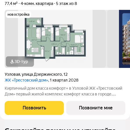
77,4 м²
4-комн. квартира
5 этаж из 8
новостройка
3D-тур
Узловая
,
улица Дзержинского
,
12
ЖК «Трестовский дом»
, 1 квартал 2028
Кирпичный дом класса комфорт+ в Узловой ЖК «Трестовский
Дом» первый жилой комплекс комфорт класса в городе..
Жилой комплекс расположен на берегу Трестовского пруда.
Кирпично-монолитный дом выполнен в современном стиле, с
Позвонить
Позвоните мне
теплым натуральным кирпичом