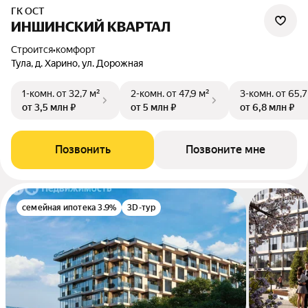
ГК ОСТ
ИНШИНСКИЙ КВАРТАЛ
Строится
•
комфорт
Тула, д. Харино, ул. Дорожная
1-комн.
от 32,7 м²
2-комн.
от 47,9 м²
3-комн.
от 65,7
от 3,5 млн ₽
от 5 млн ₽
от 6,8 млн ₽
Позвонить
Позвоните мне
семейная ипотека 3.9%
3D-тур