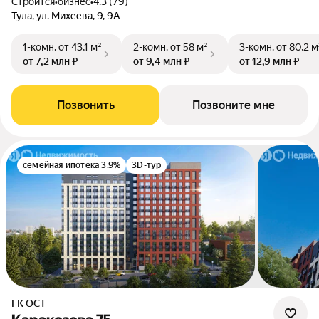
Строится
•
бизнес
•
4.3 (79)
Тула, ул. Михеева, 9, 9А
1-комн.
от 43,1 м²
2-комн.
от 58 м²
3-комн.
от 80,2 м
от 7,2 млн ₽
от 9,4 млн ₽
от 12,9 млн ₽
Позвонить
Позвоните мне
семейная ипотека 3.9%
3D-тур
ГК ОСТ