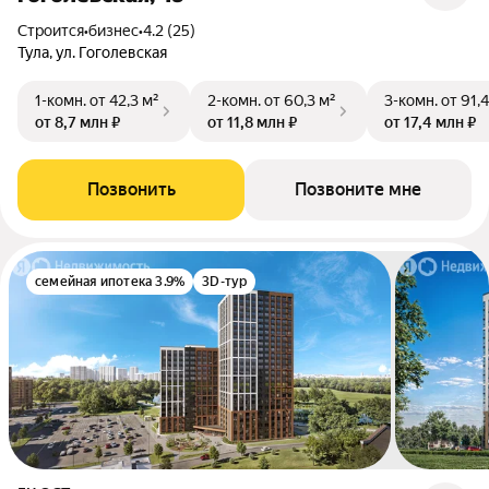
Строится
•
бизнес
•
4.2 (25)
Тула, ул. Гоголевская
1-комн.
от 42,3 м²
2-комн.
от 60,3 м²
3-комн.
от 91,
от 8,7 млн ₽
от 11,8 млн ₽
от 17,4 млн ₽
Позвонить
Позвоните мне
семейная ипотека 3.9%
3D-тур