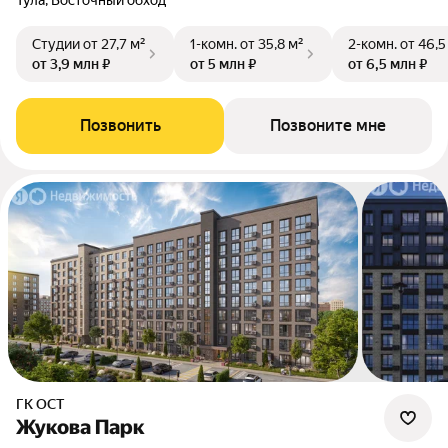
Тула, Восточный обход
Студии
от 27,7 м²
1-комн.
от 35,8 м²
2-комн.
от 46,5
от 3,9 млн ₽
от 5 млн ₽
от 6,5 млн ₽
Позвонить
Позвоните мне
ГК ОСТ
Жукова Парк