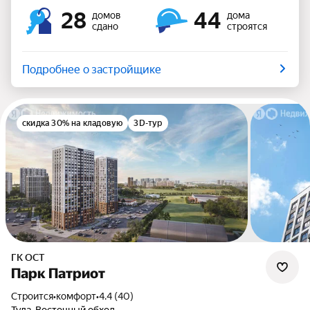
28
44
домов
дома
сдано
строятся
Подробнее о застройщике
скидка 30% на кладовую
3D-тур
ГК ОСТ
Парк Патриот
Строится
•
комфорт
•
4.4 (40)