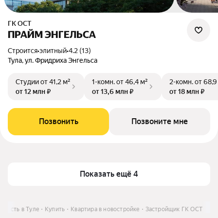
ГК ОСТ
ПРАЙМ ЭНГЕЛЬСА
Строится
•
элитный
•
4.2 (13)
Тула, ул. Фридриха Энгельса
Студии
от 41,2 м²
1-комн.
от 46,4 м²
2-комн.
от 68,9
от 12 млн ₽
от 13,6 млн ₽
от 18 млн ₽
Позвонить
Позвоните мне
Показать ещё 4
мость в Туле
Купить
Квартира в новостройке
Застройщик ГК ОСТ