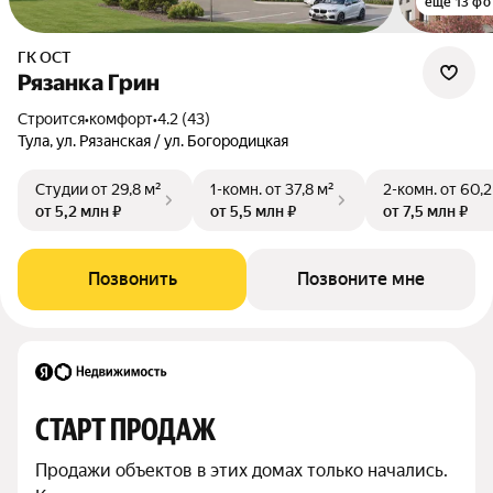
ещё 13 фо
ГК ОСТ
Рязанка Грин
Строится
•
комфорт
•
4.2 (43)
Тула, ул. Рязанская / ул. Богородицкая
Студии
от 29,8 м²
1-комн.
от 37,8 м²
2-комн.
от 60,2
от 5,2 млн ₽
от 5,5 млн ₽
от 7,5 млн ₽
Позвонить
Позвоните мне
СТАРТ ПРОДАЖ
Продажи объектов в этих домах только начались. 