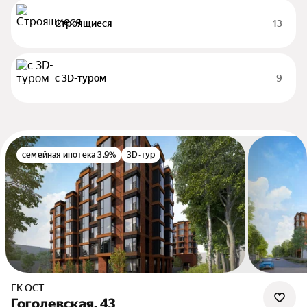
Строящиеся
13
c 3D-туром
9
семейная ипотека 3.9%
3D-тур
ГК ОСТ
Гоголевская, 43