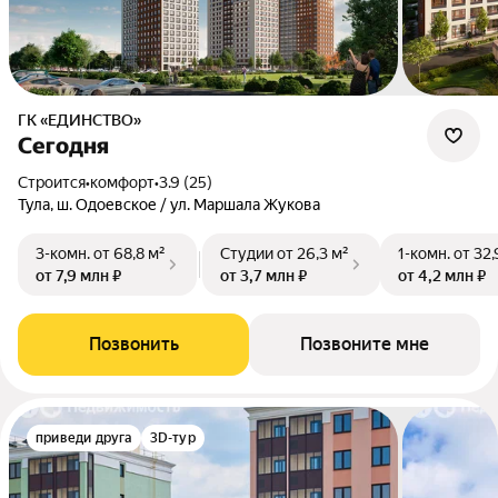
ГК «ЕДИНСТВО»
Сегодня
Строится
•
комфорт
•
3.9 (25)
Тула, ш. Одоевское / ул. Маршала Жукова
3-комн.
от 68,8 м²
Студии
от 26,3 м²
1-комн.
от 32,
от 7,9 млн ₽
от 3,7 млн ₽
от 4,2 млн ₽
Позвонить
Позвоните мне
приведи друга
3D-тур