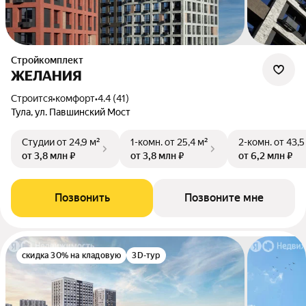
Стройкомплект
ЖЕЛАНИЯ
Строится
•
комфорт
•
4.4 (41)
Тула, ул. Павшинский Мост
Студии
от 24,9 м²
1-комн.
от 25,4 м²
2-комн.
от 43,5
от 3,8 млн ₽
от 3,8 млн ₽
от 6,2 млн ₽
Позвонить
Позвоните мне
скидка 30% на кладовую
3D-тур