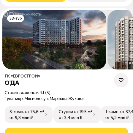
3D-тур
ГК «ЕВРОСТРОЙ»
О'ДА
Строится
•
эконом
•
4.1 (5)
Тула, мкр. Мясново, ул. Маршала Жукова
3-комн.
от 75,6 м²
Студии
от 19,5 м²
1-комн.
от 37,
от 9,3 млн ₽
от 3,4 млн ₽
от 5,2 млн ₽