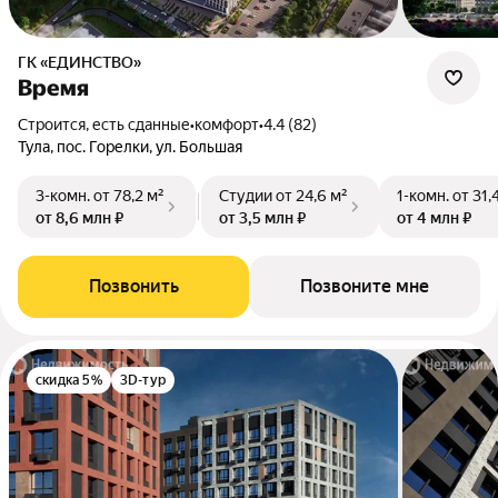
ГК «ЕДИНСТВО»
Время
Строится, есть сданные
•
комфорт
•
4.4 (82)
Тула, пос. Горелки, ул. Большая
3-комн.
от 78,2 м²
Студии
от 24,6 м²
1-комн.
от 31,
от 8,6 млн ₽
от 3,5 млн ₽
от 4 млн ₽
Позвонить
Позвоните мне
скидка 5%
3D-тур