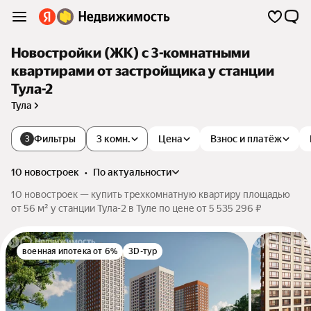
Новостройки (ЖК) с 3-комнатными
квартирами от застройщика у станции
Тула-2
Тула
Фильтры
3 комн.
Цена
Взнос и платёж
3
10 новостроек
•
по актуальности
10 новостроек — купить трехкомнатную квартиру площадью
от 56 м² у станции Тула-2 в Туле по цене от 5 535 296 ₽
военная ипотека от 6%
3D-тур