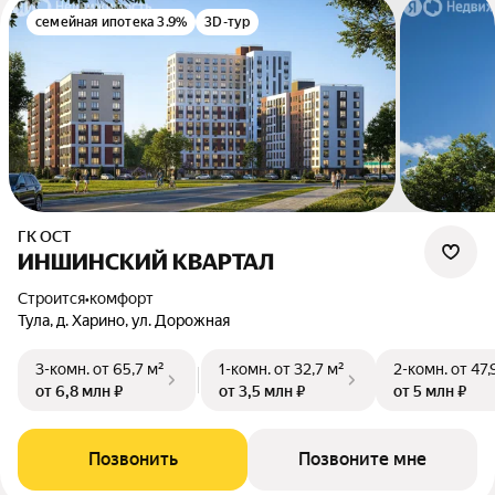
семейная ипотека 3.9%
3D-тур
ГК ОСТ
ИНШИНСКИЙ КВАРТАЛ
Строится
•
комфорт
Тула, д. Харино, ул. Дорожная
3-комн.
от 65,7 м²
1-комн.
от 32,7 м²
2-комн.
от 47,
от 6,8 млн ₽
от 3,5 млн ₽
от 5 млн ₽
Позвонить
Позвоните мне