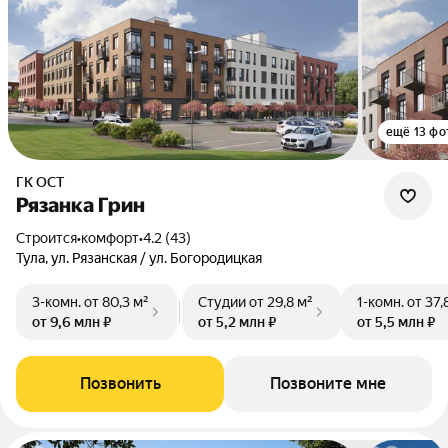
ещё 13 фо
ГК ОСТ
Рязанка Грин
Строится
•
комфорт
•
4.2 (43)
Тула, ул. Рязанская / ул. Богородицкая
3-комн.
от 80,3 м²
Студии
от 29,8 м²
1-комн.
от 37,
от 9,6 млн ₽
от 5,2 млн ₽
от 5,5 млн ₽
Позвонить
Позвоните мне