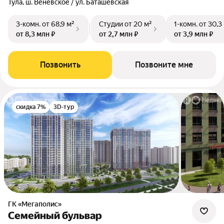
Тула, ш. Венёвское / ул. Баташевская
3-комн.
от 68,9 м²
Студии
от 20 м²
1-комн.
от 30,3
от 8,3 млн ₽
от 2,7 млн ₽
от 3,9 млн ₽
Позвонить
Позвоните мне
скидка 7%
3D-тур
ГК «Мегаполис»
Семейный бульвар