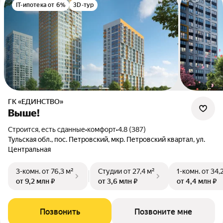
IT-ипотека от 6%
3D-тур
ГК «ЕДИНСТВО»
Выше!
Строится, есть сданные
•
комфорт
•
4.8 (387)
Тульская обл., пос. Петровский, мкр. Петровский квартал, ул.
Центральная
3-комн.
от 76,3 м²
Студии
от 27,4 м²
1-комн.
от 34,
от 9,2 млн ₽
от 3,6 млн ₽
от 4,4 млн ₽
Позвонить
Позвоните мне