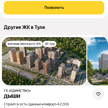
Позвонить
Другие ЖК в Туле
военная ипотека от 6%
3D-тур
ГК «ЕДИНСТВО»
ДЫШИ
Строится, есть сданные
•
комфорт
•
4.2 (59)