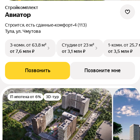
Стройкомплект
Авиатор
Строится, есть сданные
•
комфорт
•
4 (113)
Тула, ул. Чмутова
3-комн.
от 63,8 м²
Студии
от 23 м²
1-комн.
от 25,7 
от 7,6 млн ₽
от 3,1 млн ₽
от 3,5 млн ₽
Позвонить
Позвоните мне
IT-ипотека от 6%
3D-тур