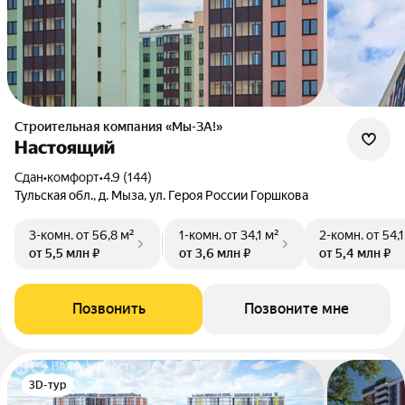
Строительная компания «Мы-ЗА!»
Настоящий
Сдан
•
комфорт
•
4.9 (144)
Тульская обл., д. Мыза, ул. Героя России Горшкова
3-комн.
от 56,8 м²
1-комн.
от 34,1 м²
2-комн.
от 54,1
от 5,5 млн ₽
от 3,6 млн ₽
от 5,4 млн ₽
Позвонить
Позвоните мне
3D-тур