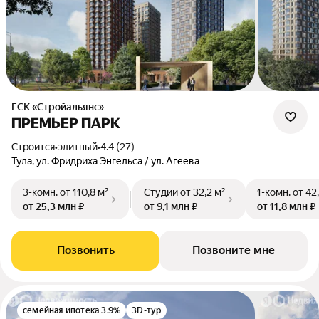
ГСК «Стройальянс»
ПРЕМЬЕР ПАРК
Строится
•
элитный
•
4.4 (27)
Тула, ул. Фридриха Энгельса / ул. Агеева
3-комн.
от 110,8 м²
Студии
от 32,2 м²
1-комн.
от 42
от 25,3 млн ₽
от 9,1 млн ₽
от 11,8 млн ₽
Позвонить
Позвоните мне
семейная ипотека 3.9%
3D-тур