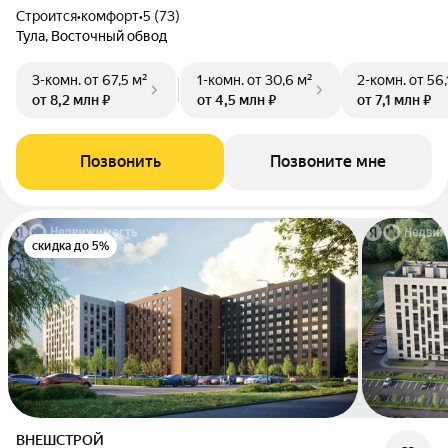
Строится
•
комфорт
•
5 (73)
Тула, Восточный обвод
3-комн.
от 67,5 м²
1-комн.
от 30,6 м²
2-комн.
от 56,
от 8,2 млн ₽
от 4,5 млн ₽
от 7,1 млн ₽
Позвонить
Позвоните мне
скидка до 5%
ВНЕШСТРОЙ