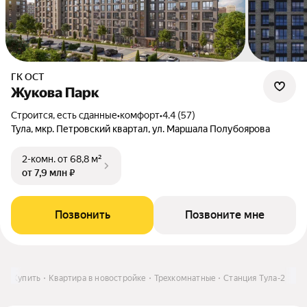
ГК ОСТ
Жукова Парк
Строится, есть сданные
•
комфорт
•
4.4 (57)
Тула, мкр. Петровский квартал, ул. Маршала Полубоярова
2-комн.
от 68,8 м²
от 7,9 млн ₽
Позвонить
Позвоните мне
е
Купить
Квартира в новостройке
Трехкомнатные
Станция Тула-2