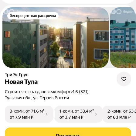
беспроцентная рассрочка
Три Эс Груп
Новая Тула
Строится, есть сданные
•
комфорт
•
4.6 (321)
Тульская обл., ул. Героев России
3-комн.
от 71,6 м²
1-комн.
от 33,4 м²
2-комн.
от 53,
от 7,9 млн ₽
от 3,7 млн ₽
от 6,1 млн ₽
Позвонить