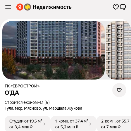
ГК «ЕВРОСТРОЙ»
О'ДА
Строится
•
эконом
•
4.1 (5)
Тула
,
мкр. Мясново
,
ул. Маршала Жукова
Студии
от 19,5 м²
1-комн.
от 37,4 м²
2-комн.
от 55,7
от 3,4 млн ₽
от 5,2 млн ₽
от 7 млн ₽