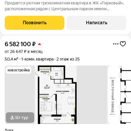
Продается уютная трехкомнатная квартира в ЖК «Парковый»,
расположенная рядом с Центральным парком имени
Белоусова. Идеальный вариант для семьи: просторная
планировка, светлые комнаты и комфортная атмосфера для
Позвонить
Написать
жизни. Квартира находится в современном
6 582 100
₽
от 26 647 ₽ в месяц
50,4 м²
1-комн. квартира
2 этаж из 25
новостройка
3D-тур
Тула