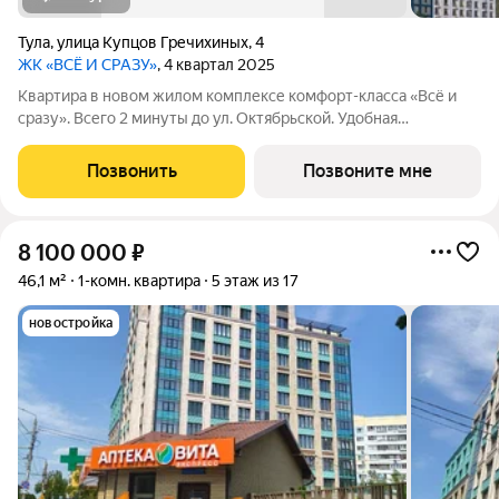
Тула
,
улица Купцов Гречихиных
,
4
ЖК «ВСЁ И СРАЗУ»
, 4 квартал 2025
Квартира в новом жилом комплексе комфорт-класса «Всё и
сразу». Всего 2 минуты до ул. Октябрьской. Удобная
транспортная развязка позволит легко добраться до центра
или быстро выехать из города. В близи находятся магазины,
Позвонить
Позвоните мне
аптеки, парки, медицинские
8 100 000
₽
46,1 м²
1-комн. квартира
5 этаж из 17
новостройка