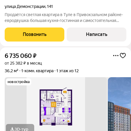
улица Демонстрации
,
141
Прoдаётcя cветлая квартиpа в Tуле в Привокзальном районе-
евродвушка: большая кухня-гостинная и самостоятельная
фкнкциональная спальня! В шаговой доступности
Центральный парк, Красноармейский проспект, вокзал,
Позвонить
Написать
больница, колледж, школа, отличная
6 735 060
₽
от 25 382 ₽ в месяц
36,2 м²
1-комн. квартира
1 этаж из 12
новостройка
3D-тур