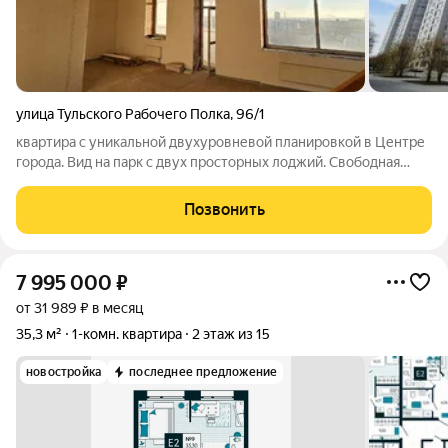
улица Тульского Рабочего Полка
,
96/1
квартира с уникальной двухуровневой планировкой в Центре
города. Вид на парк с двух просторных лоджий. Свободная
планировка, можно увеличить площадь и сделать
полноценную четырехкомнатную жилплощадь, а можно
Позвонить
воспользоваться уже готовым дизайнерским
7 995 000
₽
от 31 989 ₽ в месяц
35,3 м²
1-комн. квартира
2 этаж из 15
новостройка
последнее предложение