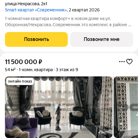
улица Некрасова
,
2к1
Smart-квартал «Современник»
, 2 квартал 2026
1-комнатная квартира комфорт+ в новом доме на ул.
Оборонная/Некрасова. Современник это комплекс в районе с
развитой инфраструктурой и большим количеством полезных
сервисов прямо в ЖК. Квартиры сдаются с предчистовой
Позвонить
Позвоните мне
отделкой: Ровные оштукатуренные
11 500 000
₽
54 м²
1-комн. квартира
3 этаж из 9
онлайн показ