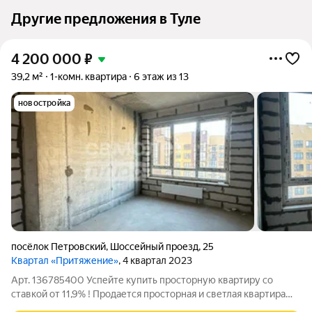
Другие предложения в Туле
4 200 000
₽
39,2 м²
1-комн. квартира
6 этаж из 13
новостройка
посёлок Петровский
,
Шоссейный проезд
,
25
Квартал «Притяжение»
, 4 квартал 2023
Арт. 136785400 Успейте купить просторную квартиру cо
ставкой от 11,9% ! Продается просторная и светлая квартира
(евро-планировка, 42,15 кв. м вместе с балконом) в новом