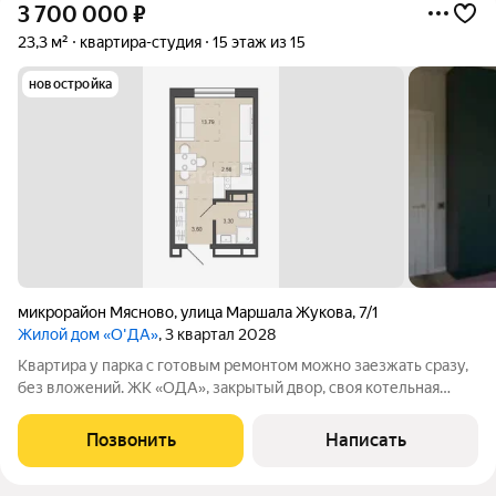
3 700 000
₽
23,3 м²
квартира-студия
15 этаж из 15
новостройка
микрорайон Мясново
,
улица Маршала Жукова
,
7/1
Жилой дом «О'ДА»
, 3 квартал 2028
Квартира у парка с готовым ремонтом можно заезжать сразу,
без вложений. ЖК «ОДА», закрытый двор, своя котельная
никаких сюрпризов по отоплению. Локация: Одеевское шоссе,
быстрый выезд, парк прямо у дома, вся инфраструктура уже
Позвонить
Написать
работает. Подходит