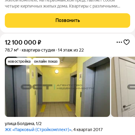
Жилой комплекс на Первомайской представляет собой
четыре кирпичных жилых дома. Квартиры с различными
планировками от одно до шестикомнатных общей площадью
от 40,6 до 301,45 кв. м. Без отделки. Благоустройство
Позвонить
прилегающей территории включает в себя
12 100 000
₽
78,7 м²
квартира-студия
14 этаж из 22
новостройка
онлайн показ
улица Болдина
,
1/2
ЖК «Парковый (Стройкомплект)»
, 4 квартал 2017