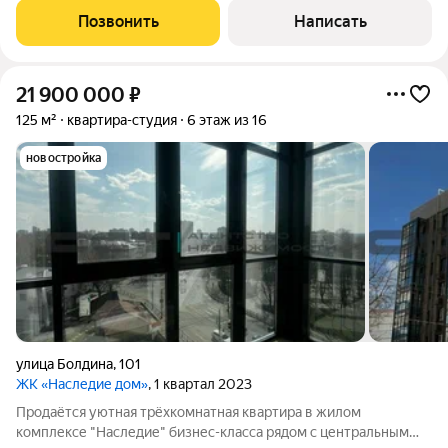
мебелью и техникой идеальный вариант для комфортной
Позвонить
Написать
жизни без лишних вложений.
21 900 000
₽
125 м²
квартира-студия
6 этаж из 16
новостройка
улица Болдина
,
101
ЖК «Наследие дом»
, 1 квартал 2023
Продаётся уютная трёхкомнатная квартира в жилом
комплексе "Наследие" бизнес-класса рядом с центральным