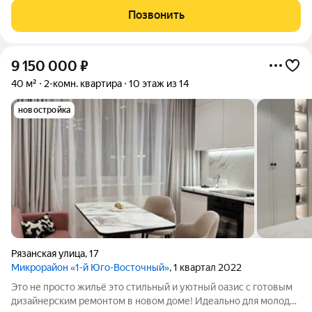
районе в ЖК Притяжение! Главный козырь - комнаты
Позвонить
полностью изолированы (каждая со
9 150 000
₽
40 м²
2-комн. квартира
10 этаж из 14
новостройка
Рязанская улица
,
17
Микрорайон «1-й Юго-Восточный»
, 1 квартал 2022
Это не просто жильё это стильный и уютный оазис с готовым
дизайнерским ремонтом в новом доме! Идеально для молодой