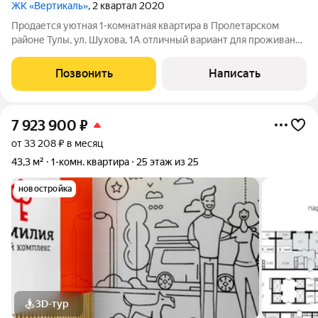
ЖК «Вертикаль»
, 2 квартал 2020
Продается уютная 1-комнатная квартира в Пролетарском
районе Тулы, ул. Шухова, 1А отличный вариант для проживания
семьи или инвестиций! Площадь квартиры составляет 38,6 м-
две просторные, светлые комнаты, остекленный(холодный)
Позвонить
Написать
балкон, совмещенный
7 923 900
₽
от 33 208 ₽ в месяц
43,3 м²
1-комн. квартира
25 этаж из 25
новостройка
3D-тур