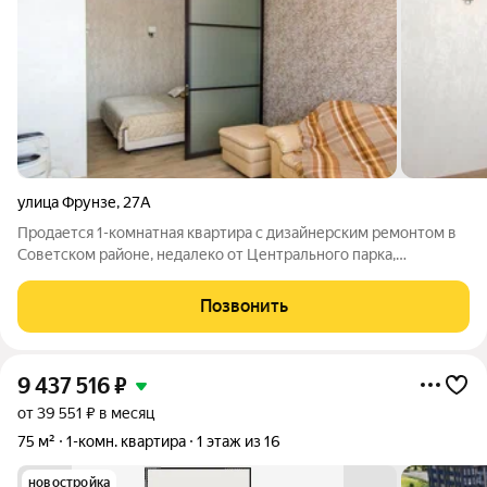
улица Фрунзе
,
27А
Продается 1-комнатная квартира с дизайнерским ремонтом в
Советском районе, недалеко от Центрального парка,
ул.Фрунзе, д.27а (дом 2015 года постройки). Квартира
расположена на 16 этаже 17-этажного монолитно-кирпичного
Позвонить
дома. Площадь составляет 60 кв.м.
9 437 516
₽
от 39 551 ₽ в месяц
75 м²
1-комн. квартира
1 этаж из 16
новостройка