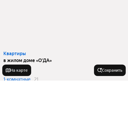
Квартиры
в жилом доме «О'ДА»
Студии
17
На карте
Сохранить
1-комнатные
21
2-комнатные
36
На улице
Новомосковская улица