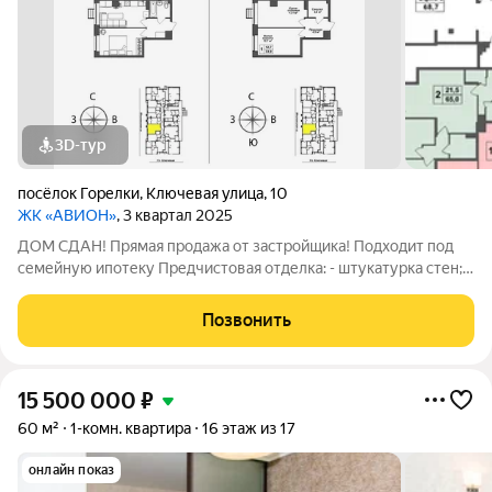
3D-тур
посёлок Горелки
,
Ключевая улица
,
10
ЖК «АВИОН»
, 3 квартал 2025
ДОМ СДАН! Прямая продажа от застройщика! Подходит под
семейную ипотеку Предчистовая отделка: - штукатурка стен; -
стяжка пола; - электрика по квартире; - постоянная входная
дверь; - отштукатуренные откосы на окнах; - установлены
Позвонить
подоконники; -
15 500 000
₽
60 м²
1-комн. квартира
16 этаж из 17
онлайн показ