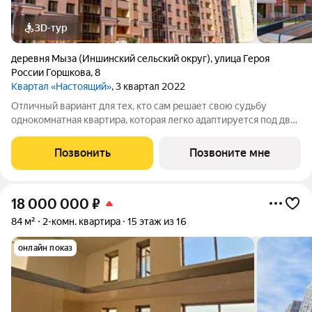
3D-тур
деревня Мыза (Иншинский сельский округ)
,
улица Героя
России Горшкова
,
8
Квартал «Настоящий»
, 3 квартал 2022
Отличный вариант для тех, кто сам решает свою судьбу
однокомнатная квартира, которая легко адаптируется под две
отдельных комнаты. Просторная комната может быть
разделена перегородкой и формировать удобную кухню и
Позвонить
Позвоните мне
детскую Уютная спальня с местом для
18 000 000
₽
84 м²
2-комн. квартира
15 этаж из 16
онлайн показ