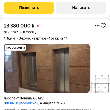
парком имени Белоусова! Преимуществами данного ЖК
является: Развитая инфраструктура, что позволит Вам
Позвонить
Написать
комфортно добираться до любой точки города..
23 380 000
₽
от 83 989 ₽ в месяц
116,9 м²
3-комн. квартира
1 этаж из 14
новостройка
проспект Ленина
,
66Ак2
ЖК на Первомайской
, 4 квартал 2020