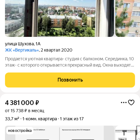
улица Шухова
,
1А
ЖК «Вертикаль»
, 2 квартал 2020
Продается уютная квартира- студия с балконом. Серединка, 10
этаж- с которого открывается прекрасный вид. Окна выходят
на юго- запад. Развитая инфраструктура. Площадки, магазины,
фитнес-парк. Школы, больницы. Доброжелательные соседи.
Позвонить
Сделана-
4 381 000
₽
от 15 738 ₽ в месяц
33,7 м²
1-комн. квартира
1 этаж из 17
новостройка