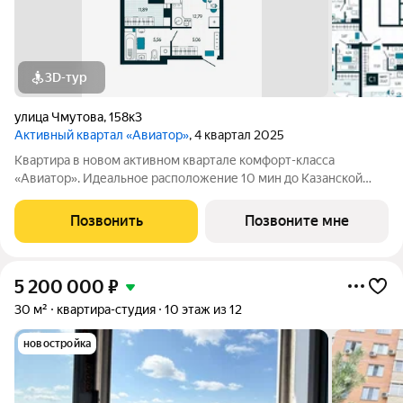
3D-тур
улица Чмутова
,
158к3
Активный квартал «Авиатор»
, 4 квартал 2025
Квартира в новом активном квартале комфорт-класса
«Авиатор». Идеальное расположение 10 мин до Казанской
набережной! Рядом остановка обществе нного транспорта (9
городских маршрутов), магазины Дикси и Магнит, несколько
Позвонить
Позвоните мне
центров образования, больница и
5 200 000
₽
30 м²
квартира-студия
10 этаж из 12
новостройка