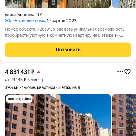
улица Болдина
,
101
ЖК «Наследие дом»
, 1 квартал 2023
Номер объекта: 726191. У вас есть уникальная возможность
приобрести уютную 1-комнатную квартиру на 5 этаже 17-
этажного дома общей площадью 46.10 кв.м. Квартира имеет
просторную кухню площадью 12 кв.м. и предлагается сейчас в
Позвонить
черновой отделке. Это
4 831 431
₽
от 23 145 ₽ в месяц
39,5 м²
1-комн. квартира
3 этаж из 9
новостройка