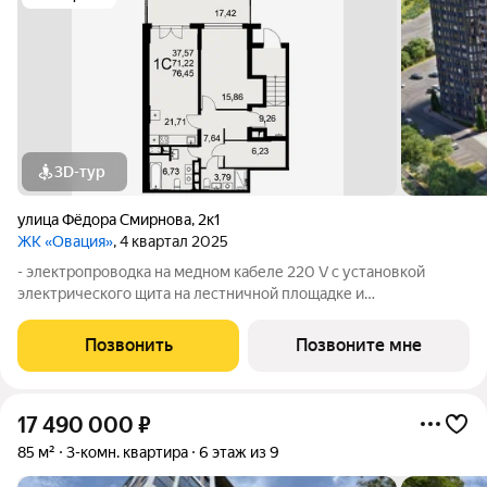
3D-тур
улица Фёдора Смирнова
,
2к1
ЖК «Овация»
, 4 квартал 2025
- электропроводка на медном кабеле 220 V с установкой
электрического щита на лестничной площадке и
распределительного щита в квартире; - установлена силовая
электрическая розетка для самостоятельной установки
Позвонить
Позвоните мне
Участником электрической плиты; -
17 490 000
₽
85 м²
3-комн. квартира
6 этаж из 9