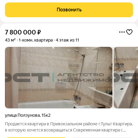
пары, фрилансера или как инвестиция под сдачу в аренду
(высокий спрос на меблированные квартиры с ремонтом). Что
Позвонить
внутри: Просторная
7 800 000
₽
43 м²
1-комн. квартира
4 этаж из 11
улица Ползунова
,
15к2
Продается квартира в Привокзальном районе г.Тулы! Квартира,
в которую хочется возвращаться Современная квартира с
качественным ремонтом, полностью укомплектованная