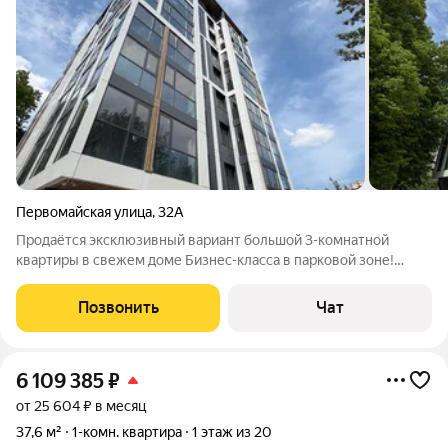
Первомайская улица
,
32А
Продаётся эксклюзивный вариант большой 3-комнатной
квартиры в свежем доме Бизнес-класса в парковой зоне!
Лучшая цена на рынке. Главными особенностями данного
варианта являются панорамные окна по всей квартире и
Позвонить
Чат
огромная лоджия по периметру, выход на
6 109 385
₽
от 25 604 ₽ в месяц
37,6 м²
1-комн. квартира
1 этаж из 20