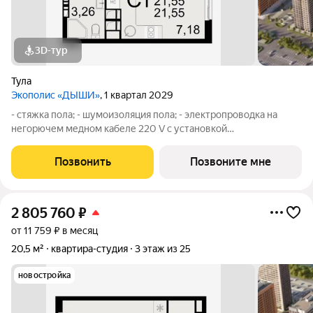
3D-тур
Тула
Экополис «ДЫШИ»
, 1 квартал 2029
- стяжка пола; - шумоизоляция пола; - электропроводка на
негорючем медном кабеле 220 V с установкой
электрического щита с электронными приборами учета на
лестничной площадке и распределительного щита в квартире,
Позвонить
Позвоните мне
с разводкой по квартире с установкой
2 805 760
₽
от 11 759 ₽ в месяц
20,5 м²
квартира-студия
3 этаж из 25
новостройка