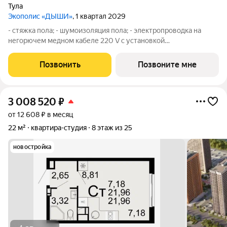
Тула
Экополис «ДЫШИ»
, 1 квартал 2029
- стяжка пола; - шумоизоляция пола; - электропроводка на
негорючем медном кабеле 220 V с установкой
электрического щита с электронными приборами учета на
лестничной площадке и распределительного щита в квартире,
Позвонить
Позвоните мне
с разводкой по квартире с установкой
3 008 520
₽
от 12 608 ₽ в месяц
22 м²
квартира-студия
8 этаж из 25
новостройка