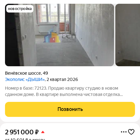
новостройка
Венёвское шоссе
,
49
Экополис «ДЫШИ»
, 2 квартал 2026
Номер в базе: 72123. Продаю квартиру студию в новом
сданном доме. В квартире выполнена чистовая отделка
электрика по всей квартире есть выделенная зона для отдыха
и большая просторная лоджия.. Прекрасный вид из окна на
Позвонить
зеленый массив. Развивающейся
2 951 000
₽