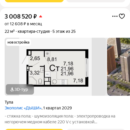
3 008 520
₽
от 12 608 ₽ в месяц
22 м²
квартира-студия
5 этаж из 25
новостройка
3D-тур
Тула
Экополис «ДЫШИ»
, 1 квартал 2029
- стяжка пола; - шумоизоляция пола; - электропроводка на
негорючем медном кабеле 220 V с установкой
электрического щита с электронными приборами учета на