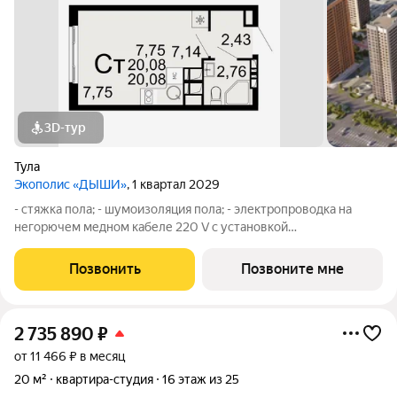
3D-тур
Тула
Экополис «ДЫШИ»
, 1 квартал 2029
- стяжка пола; - шумоизоляция пола; - электропроводка на
негорючем медном кабеле 220 V с установкой
электрического щита с электронными приборами учета на
лестничной площадке и распределительного щита в квартире,
Позвонить
Позвоните мне
с разводкой по квартире с установкой
2 735 890
₽
от 11 466 ₽ в месяц
20 м²
квартира-студия
16 этаж из 25