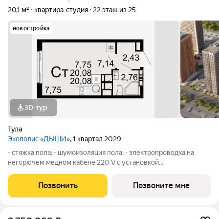
20,1 м²
квартира-студия
22 этаж из 25
новостройка
3D-тур
Тула
Экополис «ДЫШИ»
, 1 квартал 2029
- стяжка пола; - шумоизоляция пола; - электропроводка на
негорючем медном кабеле 220 V с установкой
электрического щита с электронными приборами учета на
лестничной площадке и распределительного щита в квартире,
Позвонить
Позвоните мне
с разводкой по квартире с установкой