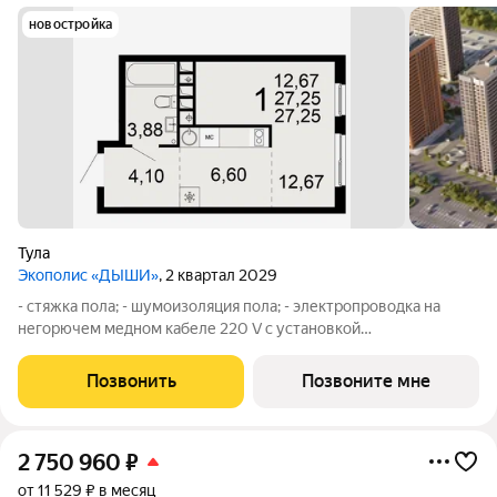
новостройка
Тула
Экополис «ДЫШИ»
, 2 квартал 2029
- стяжка пола; - шумоизоляция пола; - электропроводка на
негорючем медном кабеле 220 V с установкой
электрического щита с электронными приборами учета на
лестничной площадке и распределительного щита в квартире,
Позвонить
Позвоните мне
с разводкой по квартире согласно
2 750 960
₽
от 11 529 ₽ в месяц