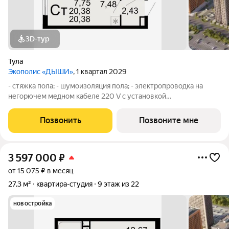
3D-тур
Тула
Экополис «ДЫШИ»
, 1 квартал 2029
- стяжка пола; - шумоизоляция пола; - электропроводка на
негорючем медном кабеле 220 V с установкой
электрического щита с электронными приборами учета на
лестничной площадке и распределительного щита в квартире,
Позвонить
Позвоните мне
с разводкой по квартире с установкой
3 597 000
₽
от 15 075 ₽ в месяц
27,3 м²
квартира-студия
9 этаж из 22
новостройка