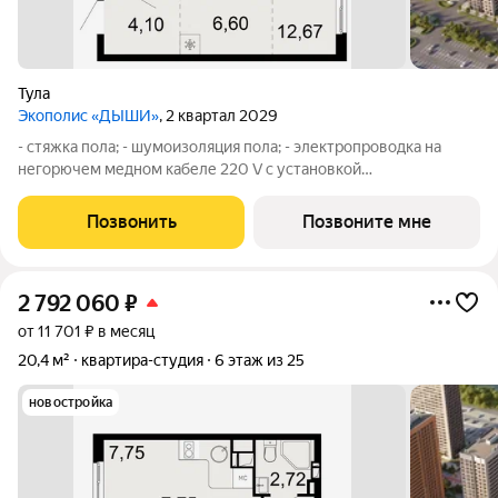
Тула
Экополис «ДЫШИ»
, 2 квартал 2029
- стяжка пола; - шумоизоляция пола; - электропроводка на
негорючем медном кабеле 220 V с установкой
электрического щита с электронными приборами учета на
лестничной площадке и распределительного щита в квартире,
Позвонить
Позвоните мне
с разводкой по квартире согласно
2 792 060
₽
от 11 701 ₽ в месяц
20,4 м²
квартира-студия
6 этаж из 25
новостройка