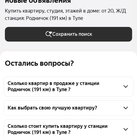
новые объявления
Купить квартиру, студия, этажей в доме: от 20, Ж/Д
станция: Родничок (191 км) в Туле
Сохранить поиск
Остались вопросы?
Сколько квартир в продаже у станции
Родничок (191 км) в Туле ?
На Яндекс Недвижимости в продаже у станции 
Родничок (191 км) в Туле 155 квартир, из них 1 
Как выбрать свою лучшую квартиру?
объявление от собственников, 3 объявления от 
Чтобы купить квартиру - студию в высотках у 
агентств, 151 объявление от застройщиков
станции Родничок (191 км), воспользуйтесь 
Сколько стоит купить квартиру у станции
Родничок (191 км) в Туле ?
тепловой картой для оценки инфраструктуры и 