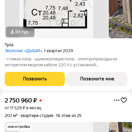
3D-тур
Тула
Экополис «ДЫШИ»
, 1 квартал 2029
- стяжка пола; - шумоизоляция пола; - электропроводка на
негорючем медном кабеле 220 V с установкой
электрического щита с электронными приборами учета на
лестничной площадке и распределительного щита в квартире,
Позвонить
Позвоните мне
с разводкой по квартире с установкой
2 750 960
₽
от 11 529 ₽ в месяц
20,1 м²
квартира-студия
16 этаж из 25
новостройка