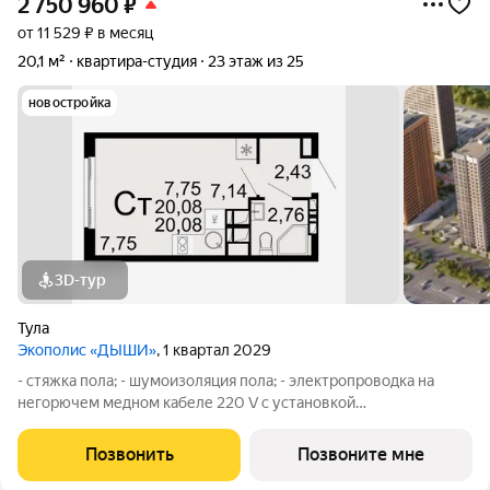
2 750 960
₽
от 11 529 ₽ в месяц
20,1 м²
квартира-студия
23 этаж из 25
новостройка
3D-тур
Тула
Экополис «ДЫШИ»
, 1 квартал 2029
- стяжка пола; - шумоизоляция пола; - электропроводка на
негорючем медном кабеле 220 V с установкой
электрического щита с электронными приборами учета на
лестничной площадке и распределительного щита в квартире,
Позвонить
Позвоните мне
с разводкой по квартире с установкой