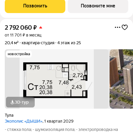
лестничной площадке и распределительного щита в квартире,
Позвонить
Позвоните мне
с разводкой по квартире с установкой
2 792 060
₽
от 11 701 ₽ в месяц
20,4 м²
квартира-студия
4 этаж из 25
новостройка
3D-тур
Тула
Экополис «ДЫШИ»
, 1 квартал 2029
- стяжка пола; - шумоизоляция пола; - электропроводка на