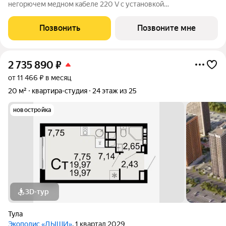
негорючем медном кабеле 220 V с установкой
электрического щита с электронными приборами учета на
лестничной площадке и распределительного щита в квартире,
Позвонить
Позвоните мне
с разводкой по квартире с установкой
2 735 890
₽
от 11 466 ₽ в месяц
20 м²
квартира-студия
24 этаж из 25
новостройка
3D-тур
Тула
Экополис «ДЫШИ»
, 1 квартал 2029