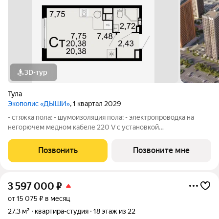
3D-тур
Тула
Экополис «ДЫШИ»
, 1 квартал 2029
- стяжка пола; - шумоизоляция пола; - электропроводка на
негорючем медном кабеле 220 V с установкой
электрического щита с электронными приборами учета на
лестничной площадке и распределительного щита в квартире,
Позвонить
Позвоните мне
с разводкой по квартире с установкой
3 597 000
₽
от 15 075 ₽ в месяц
27,3 м²
квартира-студия
18 этаж из 22