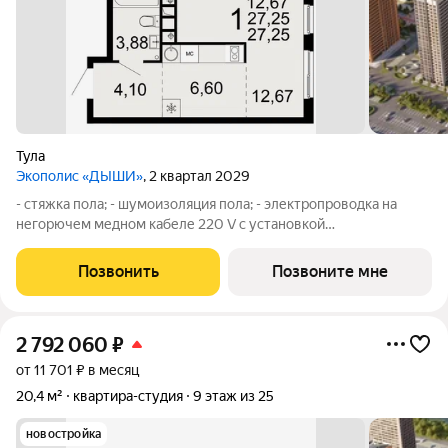
Тула
Экополис «ДЫШИ»
, 2 квартал 2029
- стяжка пола; - шумоизоляция пола; - электропроводка на
негорючем медном кабеле 220 V с установкой
электрического щита с электронными приборами учета на
лестничной площадке и распределительного щита в квартире,
Позвонить
Позвоните мне
с разводкой по квартире согласно
2 792 060
₽
от 11 701 ₽ в месяц
20,4 м²
квартира-студия
9 этаж из 25
новостройка