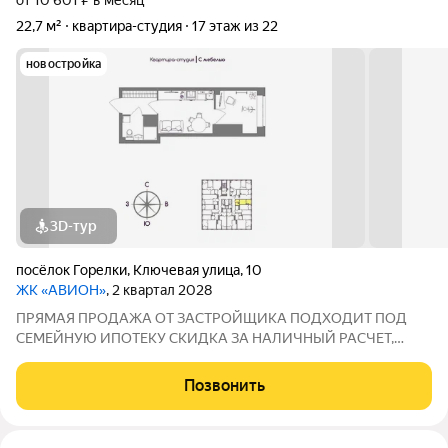
от 10 601 ₽ в месяц
22,7 м²
квартира-студия
17 этаж из 22
новостройка
3D-тур
посёлок Горелки
,
Ключевая улица
,
10
ЖК «АВИОН»
, 2 квартал 2028
ПРЯМАЯ ПРОДАЖА ОТ ЗАСТРОЙЩИКА ПОДХОДИТ ПОД
СЕМЕЙНУЮ ИПОТЕКУ СКИДКА ЗА НАЛИЧНЫЙ РАСЧЕТ,
УЧАСТНИКАМ СВО И ЧЛЕНАМ ИХ СЕМЕЙ РАССРОЧКА ДО
31.12.2027 (не распространяется на квартиры-студии)
Позвонить
Предчистовая белая отделка, стяжка, штукатурка, откосы,