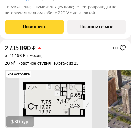
- стяжка пола; - шумоизоляция пола; - электропроводка на
негорючем медном кабеле 220 V с установкой
электрического щита с электронными приборами учета на
лестничной площадке и распределительного щита в квартире,
Позвонить
Позвоните мне
с разводкой по квартире с установкой
2 735 890
₽
от 11 466 ₽ в месяц
20 м²
квартира-студия
18 этаж из 25
новостройка
3D-тур