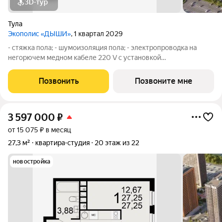
3D-тур
Тула
Экополис «ДЫШИ»
, 1 квартал 2029
- стяжка пола; - шумоизоляция пола; - электропроводка на
негорючем медном кабеле 220 V с установкой
электрического щита с электронными приборами учета на
лестничной площадке и распределительного щита в квартире,
Позвонить
Позвоните мне
с разводкой по квартире с установкой
3 597 000
₽
от 15 075 ₽ в месяц
27,3 м²
квартира-студия
20 этаж из 22
новостройка