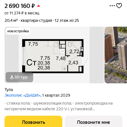
2 690 160
₽
от 11 274 ₽ в месяц
20,4 м²
квартира-студия
12 этаж из 25
новостройка
3D-тур
Тула
Экополис «ДЫШИ»
, 1 квартал 2029
- стяжка пола; - шумоизоляция пола; - электропроводка на
негорючем медном кабеле 220 V с установкой
электрического щита с электронными приборами учета на
лестничной площадке и распределительного щита в квартире,
Позвонить
Позвоните мне
с разводкой по квартире с установкой