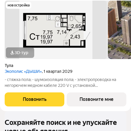
новостройка
3D-тур
Тула
Экополис «ДЫШИ»
, 1 квартал 2029
- стяжка пола; - шумоизоляция пола; - электропроводка на
негорючем медном кабеле 220 V с установкой
электрического щита с электронными приборами учета на
лестничной площадке и распределительного щита в квартире,
Позвонить
Позвоните мне
с разводкой по квартире с установкой
Сохраняйте поиск и не упускайте