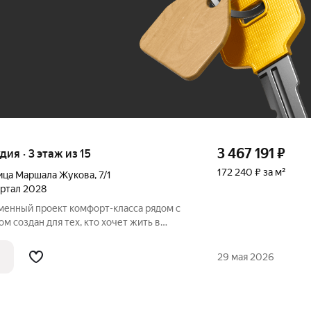
До 100 тыс. ₽
3 467 191
₽
удия · 3 этаж из 15
172 240 ₽ за м²
ица Маршала Жукова
,
7/1
вартал 2028
м создан для тех, кто хочет жить в
, не теряя удобной связи с городом: до
29 мая 2026