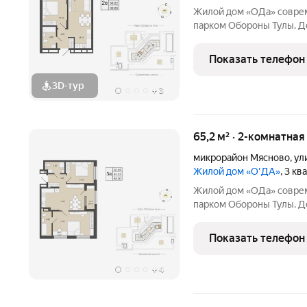
Жилой дом «ОДа» современный проект комфорт-класса рядом с
парком Обороны Тулы. До
спокойной, зелёной среде
центра около 20 минут. Локация и окружение ключевое
Показать телефон
преимущество Дом
3D-тур
+
3
65,2 м² · 2-комнатная
микрорайон Мясново
,
ул
Жилой дом «О'ДА»
, 3 к
Жилой дом «ОДа» современный проект комфорт-класса рядом с
парком Обороны Тулы. До
спокойной, зелёной среде
центра около 20 минут. Локация и окружение ключевое
Показать телефон
преимущество Дом
+
4