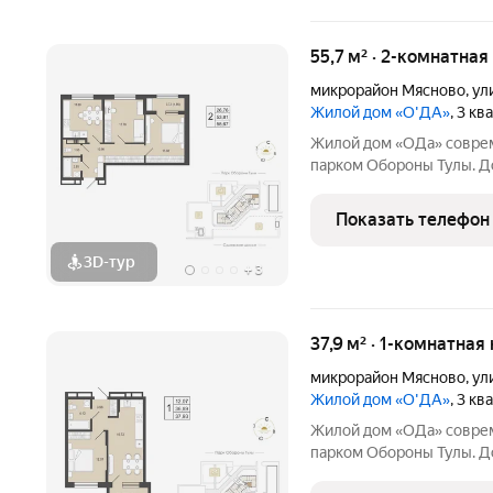
55,7 м² · 2-комнатная
микрорайон Мясново
,
ул
Жилой дом «О'ДА»
, 3 к
Жилой дом «ОДа» современный проект комфорт-класса рядом с
парком Обороны Тулы. До
спокойной, зелёной среде
центра около 20 минут. Локация и окружение ключевое
Показать телефон
преимущество Дом
3D-тур
+
3
37,9 м² · 1-комнатная
микрорайон Мясново
,
ул
Жилой дом «О'ДА»
, 3 к
Жилой дом «ОДа» современный проект комфорт-класса рядом с
парком Обороны Тулы. До
спокойной, зелёной среде