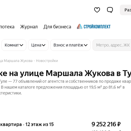
Ра
потека
Журнал
Для бизнеса
Комнат
Цена
Взнос и платёж
ца Маршала Жукова
Новостройки
ке на улице Маршала Жукова в Т
уле — 77 объявлений от агентств и собственников по продаже квар
. В нашем каталоге предложения площадью от 19,5 м² до 81,6 м² в
ктеристики.
9 252 216
₽
 квартира · 12 этаж из 15