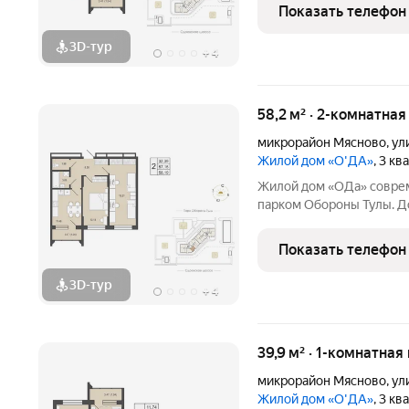
центра около 20 минут. Локация и окружение ключевое
Показать телефон
преимущество Дом
3D-тур
+
4
58,2 м² · 2-комнатная
микрорайон Мясново
,
ул
Жилой дом «О'ДА»
, 3 к
Жилой дом «ОДа» современный проект комфорт-класса рядом с
парком Обороны Тулы. До
спокойной, зелёной среде
центра около 20 минут. Локация и окружение ключевое
Показать телефон
преимущество Дом
3D-тур
+
4
39,9 м² · 1-комнатная
микрорайон Мясново
,
ул
Жилой дом «О'ДА»
, 3 к