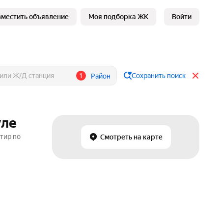
зместить объявление
Моя подборка ЖК
Войти
1
Сохранить поиск
Район
уле
тир по
Смотреть на карте