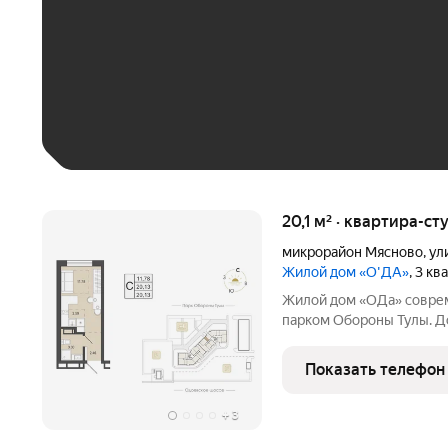
До 30 тыс. ₽
До 50 тыс. ₽
До 70 тыс. ₽
Больше 100 тыс. ₽
20,1 м² · квартира-ст
микрорайон Мясново
,
ул
Жилой дом «О'ДА»
, 3 к
Жилой дом «ОДа» современный проект комфорт-класса рядом с
парком Обороны Тулы. До
спокойной, зелёной среде
центра около 20 минут. Локация и окружение ключевое
Показать телефон
преимущество Дом
+
3