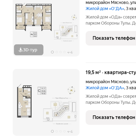
микрорайон Мясново
,
ул
Жилой дом «О'ДА»
, 3 к
Жилой дом «ОДа» современный проект комфорт-класса рядом с
парком Обороны Тулы. До
спокойной, зелёной среде
центра около 20 минут. Локация и окружение ключевое
Показать телефон
преимущество Дом
3D-тур
+
4
19,5 м² · квартира-ст
микрорайон Мясново
,
ул
Жилой дом «О'ДА»
, 3 к
Жилой дом «ОДа» современный проект комфорт-класса рядом с
парком Обороны Тулы. До
спокойной, зелёной среде
центра около 20 минут. Локация и окружение ключевое
Показать телефон
преимущество Дом
+
4