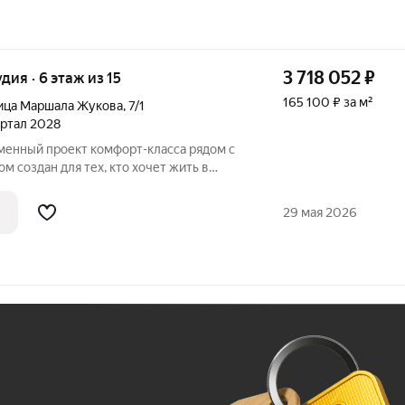
3 718 052
₽
удия · 6 этаж из 15
165 100 ₽ за м²
ица Маршала Жукова
,
7/1
вартал 2028
м создан для тех, кто хочет жить в
, не теряя удобной связи с городом: до
29 мая 2026
Ж