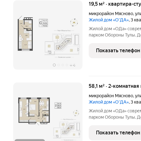
19,5 м² · квартира-ст
микрорайон Мясново
,
ул
Жилой дом «О'ДА»
, 3 к
Жилой дом «ОДа» современный проект комфорт-класса рядом с
парком Обороны Тулы. До
спокойной, зелёной среде
центра около 20 минут. Локация и окружение ключевое
Показать телефон
преимущество Дом
+
4
58,1 м² · 2-комнатная
микрорайон Мясново
,
ул
Жилой дом «О'ДА»
, 3 к
Жилой дом «ОДа» современный проект комфорт-класса рядом с
парком Обороны Тулы. До
спокойной, зелёной среде
центра около 20 минут. Локация и окружение ключевое
Показать телефон
преимущество Дом