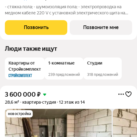
- стяжка пола; - шумоизоляция пола; - электропроводка на
медном кабеле 220 V с установкой электрического щита на
этаже в местах общего пользования и распределительного
щита в квартире; - установлена силовая электрическая
Позвонить
Позвоните мне
розетка для самостоятельной
Люди также ищут
Квартиры от
1-комнатные
Студии
Стройкомплект
239 предложений
318 предложений
3 600 000
₽
28,6 м²
квартира-студия
12 этаж из 14
новостройка