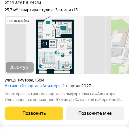
от 14 379 ₽ в месяц
25,7 м²
квартира-студия
3 этаж из 15
новостройка
3D-тур
улица Чмутова
,
158И
Активный квартал «Авиатор»
, 4 квартал 2027
Квартира в активном квартале комфорт-класса «Авиатор».
Идеальное расположение 10 мин до Казанской набережной!
Рядом остановка общественного транспорта (9 городских
маршрутов), магазины Дикси и Магнит, несколько центров
Позвонить
Позвоните мне
образования, больница и