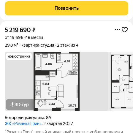
пятиэтажного кирпичного дома 1978 года постройки.
Коммуникации стандартные для городской застройки:
Позвонить
центральное отопление и центральное
5 219 690
₽
от 19 696 ₽ в месяц
29,8 м²
квартира-студия
2 этаж из 4
новостройка
3D-тур
Богородицкая улица
,
8А
ЖК «Рязанка Грин»
, 2 квартал 2027
"Рязанка Грин" новый уникальный проект с урбан-виллами и