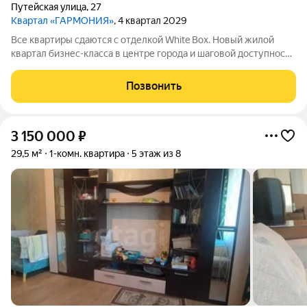
Путейская улица
,
27
Квартал «ГАРМОНИЯ»
, 4 квартал 2029
Все квартиры сдаются с отделкой White Box. Новый жилой
квартал бизнес-класса в центре города и шаговой доступности
от Центрального парка. На территории большой наземный
паркинг, собственная набережная и множество прогулочных
Позвонить
зон, современные площадки
3 150 000
₽
29,5 м²
1-комн. квартира
5 этаж из 8