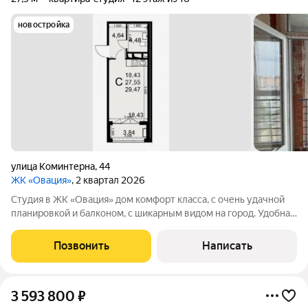
новостройка
улица Коминтерна
,
44
ЖК «Овация»
, 2 квартал 2026
Студия в ЖК «Овация» дом комфорт класса, с очень удачной
планировкой и балконом, с шикарным видом на город. Удобная
для жизни, а также сдачи в АРЕНДУ. В самом сердце Тулы!
Квартира в предчистовой отделке:- полусухая стяжка с
Позвонить
Написать
шумоизоляцией- стены
3 593 800
₽