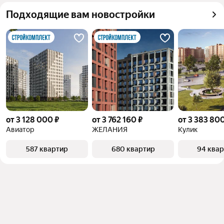
можете отсортировать результаты по стоимости 
Подходящие вам новостройки
квадратного метра или площади
от 3 128 000 ₽
от 3 762 160 ₽
от 3 383 800
Авиатор
ЖЕЛАНИЯ
Кулик
587 квартир
680 квартир
94 ква