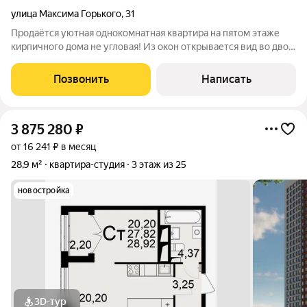
улица Максима Горького
,
31
Продаётся уютная однокомнатная квартира на пятом этаже
кирпичного дома не угловая! Из окон открывается вид во двор,
где обустроены детская и спортивная площадки. Внутри
свежий косметический ремонт: в комнате, кухне и коридоре
Позвонить
Написать
уложен ламинат, в
3 875 280
₽
от 16 241 ₽ в месяц
28,9 м²
квартира-студия
3 этаж из 25
новостройка
3D-тур