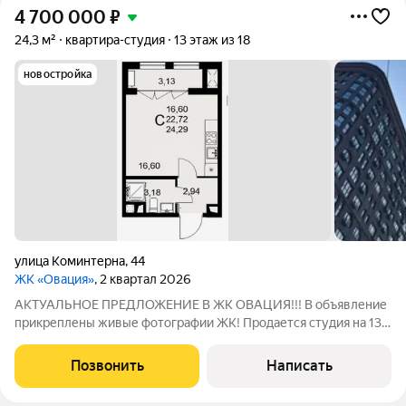
4 700 000
₽
24,3 м²
квартира-студия
13 этаж из 18
новостройка
улица Коминтерна
,
44
ЖК «Овация»
, 2 квартал 2026
АКТУАЛЬНОЕ ПРЕДЛОЖЕНИЕ В ЖК ОВАЦИЯ!!! В объявление
прикреплены живые фотографии ЖК! Продается студия на 13
этаже в жилом комплексе, который расположен в сердце
Советского района, со своей собственной набережной!
Позвонить
Написать
Невероятная архитектура дома,