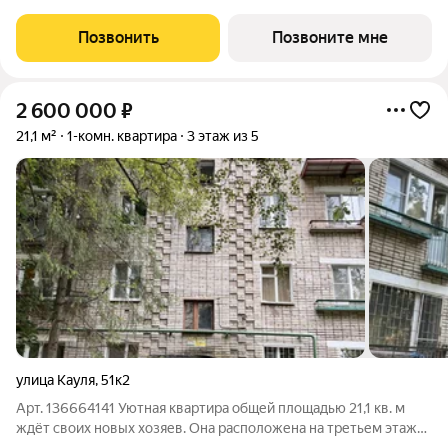
Привокзальном районе на ул. Павшинский мост. Ключевая
транспортная артерия Павшинского моста, позволит за 6
Позвонить
Позвоните мне
минут добраться до центра города или быстро
2 600 000
₽
21,1 м²
1-комн. квартира
3 этаж из 5
улица Кауля
,
51к2
Арт. 136664141 Уютная квартира общей площадью 21,1 кв. м
ждёт своих новых хозяев. Она расположена на третьем этаже