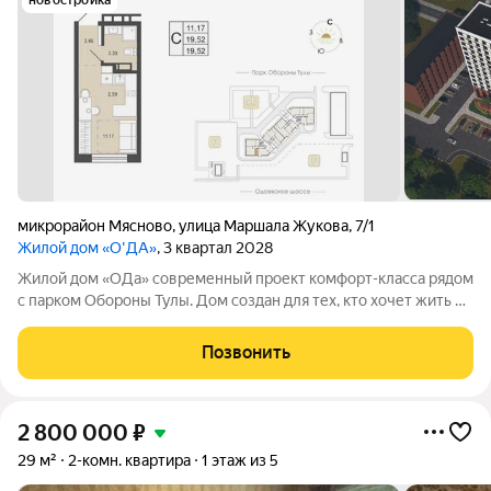
новостройка
микрорайон Мясново
,
улица Маршала Жукова
,
7/1
Жилой дом «О'ДА»
, 3 квартал 2028
Жилой дом «ОДа» современный проект комфорт-класса рядом
с парком Обороны Тулы. Дом создан для тех, кто хочет жить в
спокойной, зелёной среде, не теряя удобной связи с городом:
до центра около 20 минут. Локация и окружение ключевое
Позвонить
преимущество Дом
2 800 000
₽
29 м²
2-комн. квартира
1 этаж из 5