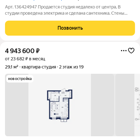
Арт. 136424947 Продается студия недалеко от центра, В
студии проведена электрика и сделана сантехника. Стены
White Box.На территории есть стоянка. Открыты WB и Ozon, так
же есть продуктовый магазин .Остановка в пешей
Позвонить
доступности.
4 943 600
₽
от 23 682 ₽ в месяц
29,1 м²
квартира-студия
2 этаж из 19
новостройка