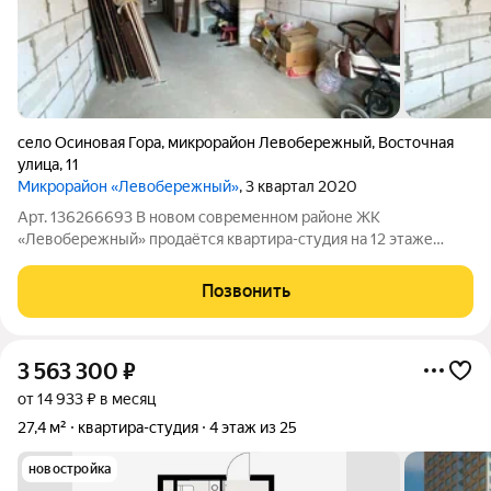
село Осиновая Гора
,
микрорайон Левобережный
,
Восточная
улица
,
11
Микрорайон «Левобережный»
, 3 квартал 2020
Арт. 136266693 В новом современном районе ЖК
«Левобережный» продаётся квартира-студия на 12 этаже
четырнадцатиэтажного дома. Квартира под ремонт, в которой
выполнена чистовая стяжка пола, застеклена лоджия и
Позвонить
установлены пластиковые окна и радиаторы
3 563 300
₽
от 14 933 ₽ в месяц
27,4 м²
квартира-студия
4 этаж из 25
новостройка