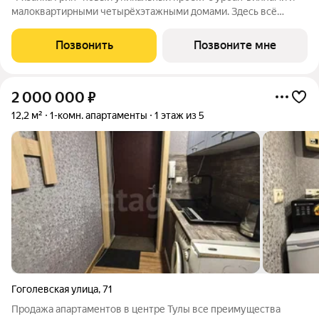
малоквартирными четырёхэтажными домами. Здесь всё
продумано до мелочей: индивидуальное отопление для
вашего удобства вне зависимости от сезона; современные
Позвонить
Позвоните мне
лифты; потолки 3 метра;
2 000 000
₽
12,2 м²
1-комн. апартаменты
1 этаж из 5
Гоголевская улица
,
71
Продажа апартаментов в центре Тулы все преимущества