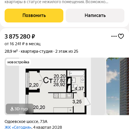
квартиры в статусе нежилого помещения. Возможно
оформить временную регистрацию или перевести в статус
жилого. Вся мебель и техника остаются. Главное
Позвонить
Написать
преимущество расположение. До Казанской
3 875 280
₽
от 16 241 ₽ в месяц
28,9 м²
квартира-студия
2 этаж из 25
новостройка
3D-тур
Одоевское шоссе
,
73А
ЖК «Сегодня»
, 4 квартал 2028