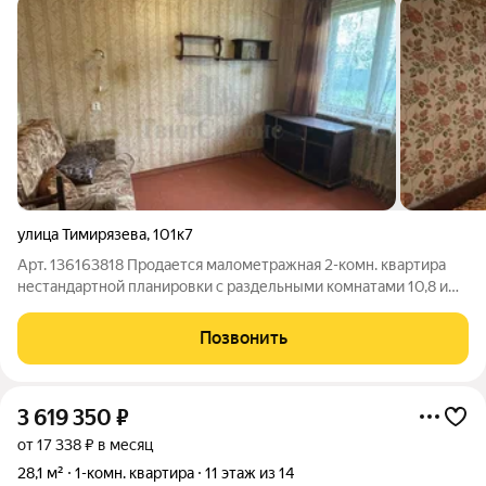
улица Тимирязева
,
101к7
Арт. 136163818 Продается малометражная 2-комн. квартира
нестандартной планировки с раздельными комнатами 10,8 и
5,7 кв.м. и совмещенным узлом на 1 этаже 5-этажного
панельного дома. Квартира требует ремонта. Один взрослый
Позвонить
собственник, прямая продажа.
3 619 350
₽
от 17 338 ₽ в месяц
28,1 м²
1-комн. квартира
11 этаж из 14