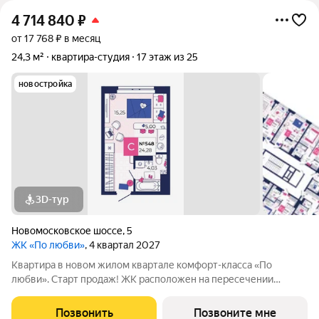
4 714 840
₽
от 17 768 ₽ в месяц
24,3 м²
квартира-студия
17 этаж из 25
новостройка
3D-тур
Новомосковское шоссе
,
5
ЖК «По любви»
, 4 квартал 2027
Квартира в новом жилом квартале комфорт-класса «По
любви». Старт продаж! ЖК расположен на пересечении
крупных транспортных магистралей - улицы Рязанской и
Новомоскосвкого шоссе. Это молодой, активный и динамично
Позвонить
Позвоните мне