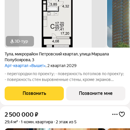
3D-тур
Тула
,
микрорайон Петровский квартал
,
улица Маршала
Полубоярова
,
3
Арт-квартал «Выше!»
, 2 квартал 2029
- перегородки по проекту; - поверхность потолков по проекту;
- поверхность стен выровненные стены, кроме экранов
ограждений лоджий, откосов дверных и оконных проемов,
ниш прохождения стояков водопровода и канализации; - без
Позвонить
Позвоните мне
установки межкомнатных
2 500 000
₽
29,4 м²
1-комн. квартира
2 этаж из 5