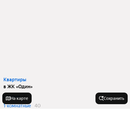
Квартиры
в ЖК «Один»
Студии
11
На карте
Сохранить
1-комнатные
40
2-комнатные
26
3-комнатные
19