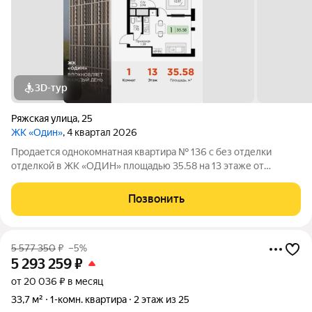
3D-тур
Ряжская улица
,
25
ЖК «Один»
, 4 квартал 2026
Продается однокомнатная квартира № 136 с без отделки
отделкой в ЖК «ОДИН» площадью 35.58 на 13 этаже от
застройщика Консоль девелопмент.
Позвонить
5 577 350
₽
–5%
5 293 259
₽
от 20 036 ₽ в месяц
33,7 м²
1-комн. квартира
2 этаж из 25