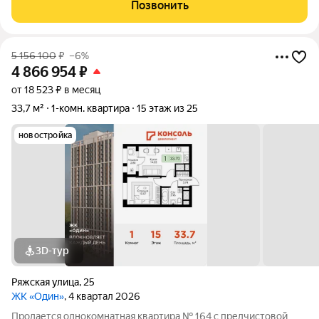
Позвонить
5 156 100
₽
–6%
4 866 954
₽
от 18 523 ₽ в месяц
33,7 м²
1-комн. квартира
15 этаж из 25
новостройка
3D-тур
Ряжская улица
,
25
ЖК «Один»
, 4 квартал 2026
Продается однокомнатная квартира № 164 с предчистовой