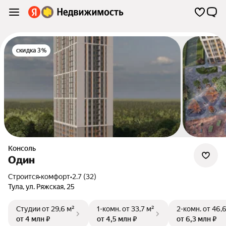
скидка 3%
Консоль
Один
Строится
•
комфорт
•
2.7 (32)
Тула
,
ул. Ряжская
,
25
Студии
от 29,6 м²
1-комн.
от 33,7 м²
2-комн.
от 46,
от 4 млн ₽
от 4,5 млн ₽
от 6,3 млн ₽