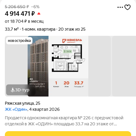
5 206 650
₽
–6%
4 914 471
₽
от 18 704 ₽ в месяц
33,7 м²
1-комн. квартира
20 этаж из 25
новостройка
3D-тур
Ряжская улица
,
25
ЖК «Один»
, 4 квартал 2026
Продается однокомнатная квартира № 226 с предчистовой
отделкой в ЖК «ОДИН» площадью 33.7 на 20 этаже от
застройщика Консоль девелопмент.