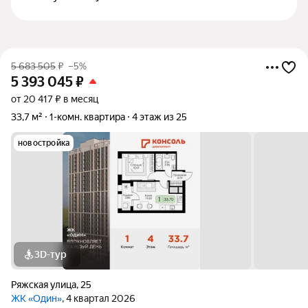
5 683 505
₽
–5%
5 393 045
₽
от 20 417 ₽ в месяц
33,7 м²
1-комн. квартира
4 этаж из 25
новостройка
3D-тур
Ряжская улица
,
25
ЖК «Один»
, 4 квартал 2026