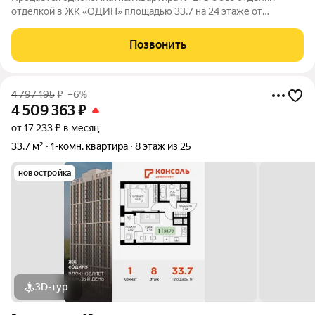
отделкой в ЖК «ОДИН» площадью 33.7 на 24 этаже от
застройщика Консоль девелопмент.
Позвонить
4 797 195
₽
–6%
4 509 363
₽
от 17 233 ₽ в месяц
33,7 м²
1-комн. квартира
8 этаж из 25
новостройка
3D-тур