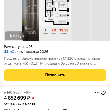
3D-тур
Ряжская улица
,
25
ЖК «Один»
, 4 квартал 2026
Продается однокомнатная квартира № 220 с предчистовой
отделкой в ЖК «ОДИН» площадью 35.58 на 20 этаже от
застройщика Консоль девелопмент.
Позвонить
5 140 935
₽
–6%
4 852 699
₽
от 18 468 ₽ в месяц