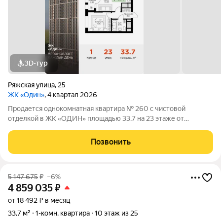
3D-тур
Ряжская улица
,
25
ЖК «Один»
, 4 квартал 2026
Продается однокомнатная квартира № 260 с чистовой
отделкой в ЖК «ОДИН» площадью 33.7 на 23 этаже от
застройщика Консоль девелопмент.
Позвонить
5 147 675
₽
–6%
4 859 035
₽
от 18 492 ₽ в месяц
33,7 м²
1-комн. квартира
10 этаж из 25