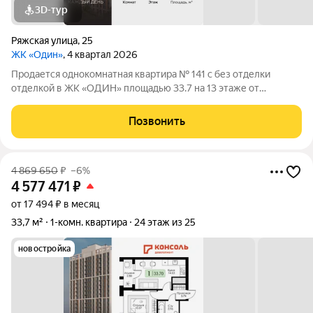
3D-тур
Ряжская улица
,
25
ЖК «Один»
, 4 квартал 2026
Продается однокомнатная квартира № 141 с без отделки
отделкой в ЖК «ОДИН» площадью 33.7 на 13 этаже от
застройщика Консоль девелопмент.
Позвонить
4 869 650
₽
–6%
4 577 471
₽
от 17 494 ₽ в месяц
33,7 м²
1-комн. квартира
24 этаж из 25
новостройка