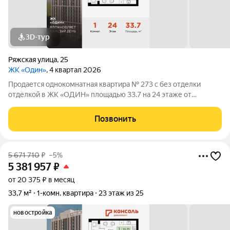
3D-тур
Ряжская улица
,
25
ЖК «Один»
, 4 квартал 2026
Продается однокомнатная квартира № 273 с без отделки
отделкой в ЖК «ОДИН» площадью 33.7 на 24 этаже от
застройщика Консоль девелопмент.
Позвонить
5 671 710
₽
–5%
5 381 957
₽
от 20 375 ₽ в месяц
33,7 м²
1-комн. квартира
23 этаж из 25
новостройка