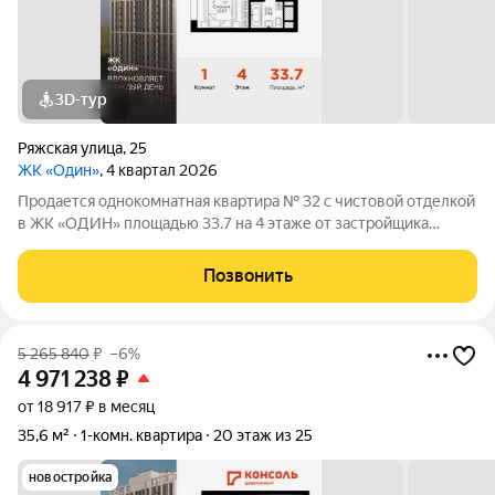
3D-тур
Ряжская улица
,
25
ЖК «Один»
, 4 квартал 2026
Продается однокомнатная квартира № 32 с чистовой отделкой
в ЖК «ОДИН» площадью 33.7 на 4 этаже от застройщика
Консоль девелопмент.
Позвонить
5 265 840
₽
–6%
4 971 238
₽
от 18 917 ₽ в месяц
35,6 м²
1-комн. квартира
20 этаж из 25
новостройка