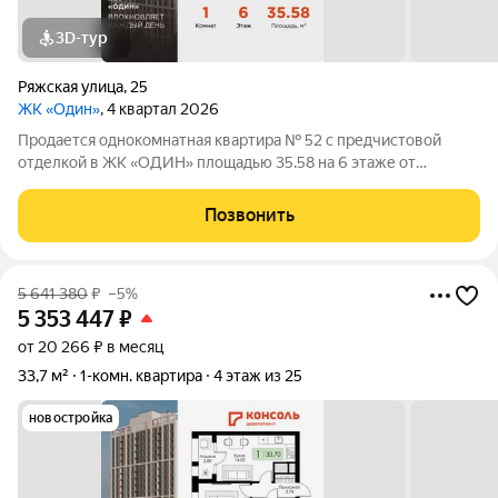
3D-тур
Ряжская улица
,
25
ЖК «Один»
, 4 квартал 2026
Продается однокомнатная квартира № 52 с предчистовой
отделкой в ЖК «ОДИН» площадью 35.58 на 6 этаже от
застройщика Консоль девелопмент.
Позвонить
5 641 380
₽
–5%
5 353 447
₽
от 20 266 ₽ в месяц
33,7 м²
1-комн. квартира
4 этаж из 25
новостройка