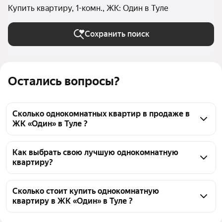
Купить квартиру, 1-комн., ЖК: Один в Туле
Сохранить поиск
Остались вопросы?
Сколько однокомнатных квартир в продаже в
ЖК «Один» в Туле ?
На Яндекс Недвижимости в продаже в ЖК «Один» в 
Туле 40 однокомнатных квартир 40 объявлений от 
Как выбрать свою лучшую однокомнатную
квартиру?
застройщиков
Чтобы купить 1-комнатную квартиру в ЖК «Один», 
воспользуйтесь тепловой картой для оценки 
Сколько стоит купить однокомнатную
квартиру в ЖК «Один» в Туле ?
инфраструктуры и транспортной доступности в 
выбранном районе в ЖК «Один» в Туле
Цена за 
129 344 — 160 689 ₽