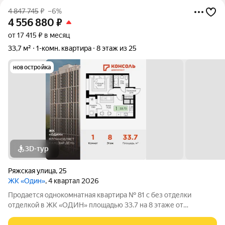
4 847 745
₽
–6%
4 556 880
₽
от 17 415 ₽ в месяц
33,7 м²
1-комн. квартира
8 этаж из 25
новостройка
3D-тур
Ряжская улица
,
25
ЖК «Один»
, 4 квартал 2026
Продается однокомнатная квартира № 81 с без отделки
отделкой в ЖК «ОДИН» площадью 33.7 на 8 этаже от
застройщика Консоль девелопмент.