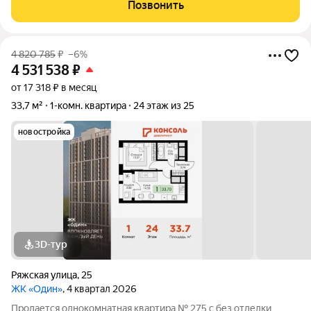
Позвонить
4 820 785
₽
–6%
4 531 538
₽
от 17 318 ₽ в месяц
33,7 м²
1-комн. квартира
24 этаж из 25
новостройка
3D-тур
Ряжская улица
,
25
ЖК «Один»
, 4 квартал 2026
Продается однокомнатная квартира № 275 с без отделки