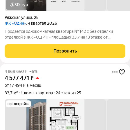
3D-тур
Ряжская улица
,
25
ЖК «Один»
, 4 квартал 2026
Продается однокомнатная квартира № 142 с без отделки
отделкой в ЖК «ОДИН» площадью 33.7 на 13 этаже от
застройщика Консоль девелопмент.
Позвонить
4 869 650
₽
–6%
4 577 471
₽
от 17 494 ₽ в месяц
33,7 м²
1-комн. квартира
24 этаж из 25
новостройка