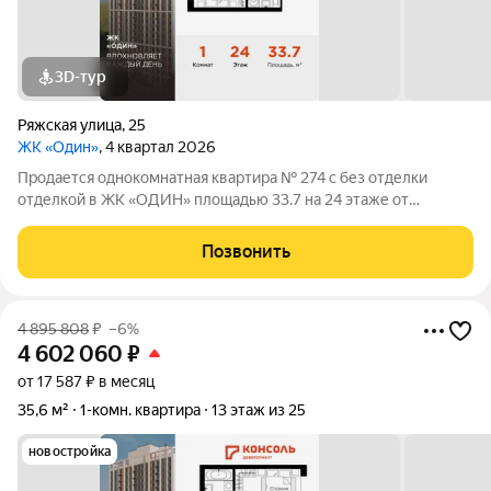
3D-тур
Ряжская улица
,
25
ЖК «Один»
, 4 квартал 2026
Продается однокомнатная квартира № 274 с без отделки
отделкой в ЖК «ОДИН» площадью 33.7 на 24 этаже от
застройщика Консоль девелопмент.
Позвонить
4 895 808
₽
–6%
4 602 060
₽
от 17 587 ₽ в месяц
35,6 м²
1-комн. квартира
13 этаж из 25
новостройка