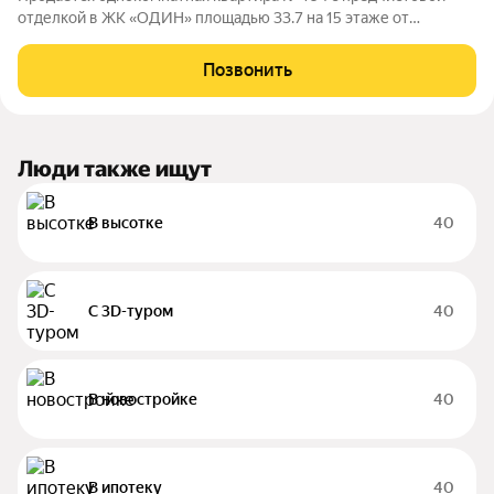
отделкой в ЖК «ОДИН» площадью 33.7 на 15 этаже от
застройщика Консоль девелопмент.
Позвонить
Люди также ищут
В высотке
40
С 3D-туром
40
В новостройке
40
В ипотеку
40