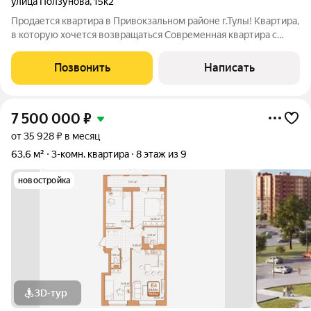
улица Ползунова
,
15к2
Продается квартира в Привокзальном районе г.Тулы! Квартира,
в которую хочется возвращаться Современная квартира с
качественным ремонтом, полностью укомплектованная
мебелью и техникой идеальный вариант для комфортной
Позвонить
Написать
жизни без лишних вложений.
7 500 000
₽
от 35 928 ₽ в месяц
63,6 м²
3-комн. квартира
8 этаж из 9
новостройка
3D-тур