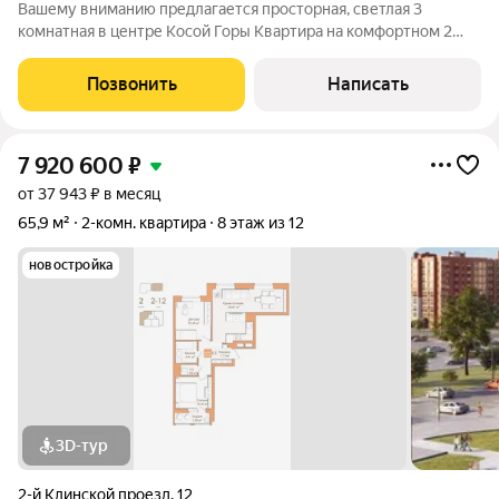
Вашему вниманию предлагается просторная, светлая 3
комнатная в центре Косой Горы Квартира на комфортном 2
этаже в середине дома В квартире удачная планировка: Одна
спальня с гардеробной отдельно от основной зоны квартиры,
Позвонить
Написать
что дает уединение и тишину.
7 920 600
₽
от 37 943 ₽ в месяц
65,9 м²
2-комн. квартира
8 этаж из 12
новостройка
3D-тур
2-й Клинской проезд
,
12