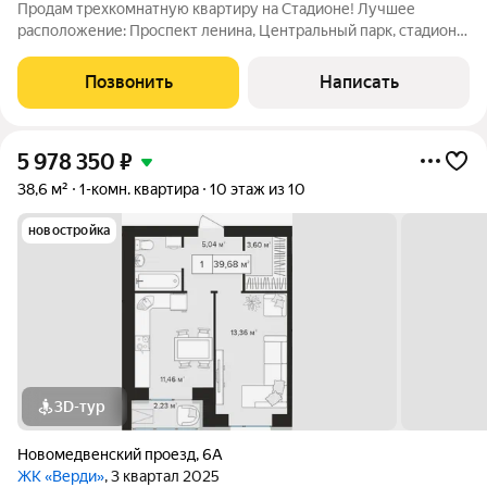
Продам трехкомнатную квартиру на Стадионе! Лучшее
расположение: Проспект ленина, Центральный парк, стадион
Арсенал, магазины, транспорт - все в пешей доступности!
Удобная планировка, кухня-гостиная плюс две раздельные
Позвонить
Написать
комнаты, окна из которых выходят
5 978 350
₽
38,6 м²
1-комн. квартира
10 этаж из 10
новостройка
3D-тур
Новомедвенский проезд
,
6А
ЖК «Верди»
, 3 квартал 2025