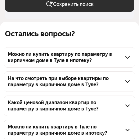
Сохранить поиск
Остались вопросы?
Можно ли купить квартиру по параметру в
кирпичном доме в Туле в ипотеку?
Да, в Туле можно найти квартиру в кирпичном 
доме для покупки в ипотеку. Сейчас в продаже 
На что смотреть при выборе квартиры по
параметру в кирпичном доме в Туле?
7053 объявления. Цены различаются, например, 
от 1,2 млн ₽ или до 39,99 млн ₽. Возможность 
Обратите внимание на состояние инженерных 
оформления ипотеки обычно указывается в 
систем и межпанельных швов, так как в кирпичных 
Какой ценовой диапазон квартир по
карточке каждого объекта, поэтому стоит обращать 
параметру в кирпичном доме в Туле?
домах важно отсутствие сырости. Проверьте 
внимание на соответствующие пометки.
планировку: от капитальных стен в кирпичных 
Сегодня в продаже 7053 объявления в кирпичных 
домах зависит возможность перепланировки. 
домах в Туле. Ценовой диапазон варьируется: 
Можно ли купить квартиру в Туле по
Уточните возраст дома и наличие капремонта. В 
параметру в кирпичном доме в ипотеку?
минимальные цены стартуют от 1,2 млн ₽, а 