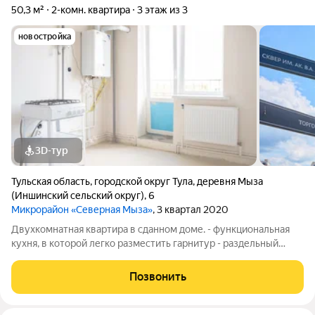
50,3 м²
2-комн. квартира
3 этаж из 3
новостройка
3D-тур
Тульская область
,
городской округ Тула
,
деревня Мыза
(Иншинский сельский округ)
,
6
Микрорайон «Северная Мыза»
, 3 квартал 2020
Двухкомнатная квартира в сданном доме. - функциональная
кухня, в которой легко разместить гарнитур - раздельный
санузел - небольшая уютная комната - просторная комната, в
которой легко разместиться 2 зоны - предчистовая отделка -
Позвонить
все грязные работы