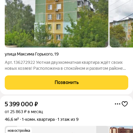
улица Максима Горького
,
19
Арт. 136272922 Уютная двухкомнатная квартира ждёт своих
новых хозяев! Расположена в спокойном и развитом районе
Тулы. Просторные комнаты (общая площадь 41 м) создадут
комфорт для всей семьи. Уютная кухня (5,5 м) станет местом
Позвонить
тёплых семейных ужинов,
5 399 000
₽
от 25 863 ₽ в месяц
46,6 м²
1-комн. квартира
1 этаж из 9
новостройка