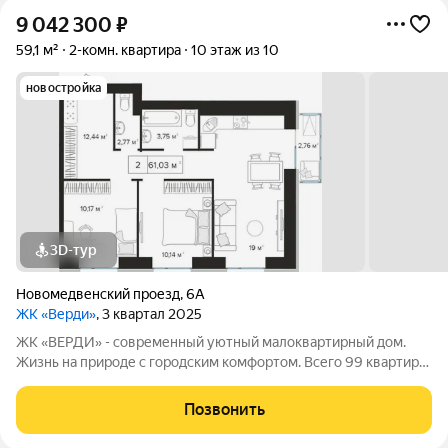
9 042 300
₽
59,1 м²
2-комн. квартира
10 этаж из 10
новостройка
3D-тур
Новомедвенский проезд
,
6А
ЖК «Верди»
, 3 квартал 2025
ЖК «ВЕРДИ» - современный уютный малоквартирный дом.
Жизнь на природе с городским комфортом. Всего 99 квартир!
Идеальный вариант для тех, кто ценит уединение и тишину, но
не готов отказываться от благ цивилизации. Комплекс
Позвонить
расположен в одном из самых