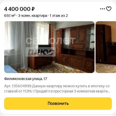
4 400 000
₽
69,1 м²
3-комн. квартира
1 этаж из 2
Филимоновская улица
,
17
Арт. 135604998 Данную квартиру можно купить в ипотеку со
ставкой от 11,9% ! Продаётся просторная 3-комнатная квартира
в Туле (ул. Филимоновская, 17). Собственник готов к сделке!
Отличный вариант для тех, кто ценит прекрасную
Позвонить
транспортную развязку и