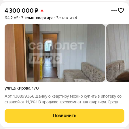
4 300 000
₽
64,2 м²
3-комн. квартира
3 этаж из 4
улица Кирова
,
170
Арт. 138899366 Данную квартиру можно купить в ипотеку со
ставкой от 11,9% ! В продаже трехкомнатная квартира. Средний
этаж. Не угловая. Изолированные комнаты. Собственник готов
к сделке! ОПИСАНИЕ ОБЪЕКТА:Площадь: 64,2 кв.м Этаж: 3/4
Позвонить
Косметический