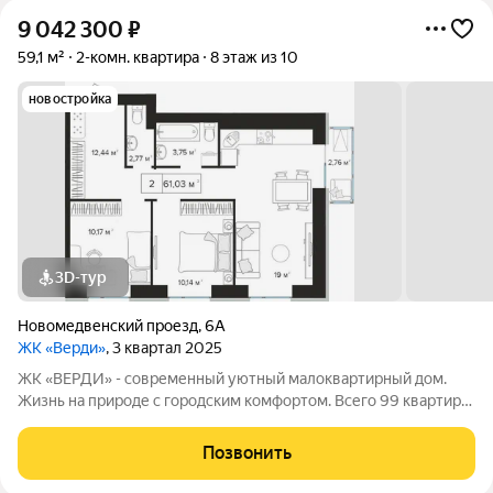
9 042 300
₽
59,1 м²
2-комн. квартира
8 этаж из 10
новостройка
3D-тур
Новомедвенский проезд
,
6А
ЖК «Верди»
, 3 квартал 2025
ЖК «ВЕРДИ» - современный уютный малоквартирный дом.
Жизнь на природе с городским комфортом. Всего 99 квартир!
Идеальный вариант для тех, кто ценит уединение и тишину, но
не готов отказываться от благ цивилизации. Комплекс
Позвонить
расположен в одном из самых