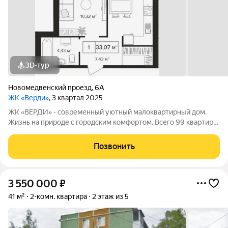
3D-тур
Новомедвенский проезд
,
6А
ЖК «Верди»
, 3 квартал 2025
ЖК «ВЕРДИ» - современный уютный малоквартирный дом.
Жизнь на природе с городским комфортом. Всего 99 квартир!
Идеальный вариант для тех, кто ценит уединение и тишину, но
не готов отказываться от благ цивилизации. Комплекс
Позвонить
расположен в одном из самых
3 550 000
₽
41 м²
2-комн. квартира
2 этаж из 5