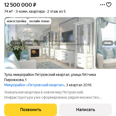
12 500 000
₽
74 м²
3-комн. квартира
2 этаж из 5
новостройка
онлайн показ
Тула
,
микрорайон Петровский квартал
,
улица Лётчика
Пирожкова
,
1
Микрорайон «Петровский квартал»
, 3 квартал 2016
Уникальная квартира в новом мкр Петровский.
Инфраструктура уже сформирована: рядом множество
магазинов, пунктов выдачи, кафе и автосервисы, строится
Ледовый дворец. Пешая доступность к бассейну и
Позвонить
Написать
оборудованной пляжной зоне Петровского пруда, а также