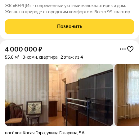
ЖК «ВЕРДИ» - современный уютный малоквартирный дом.
Жизнь на природе с городским комфортом. Всего 99 квартир!
Идеальный вариант для тех, кто ценит уединение и тишину, но
не готов отказываться от благ цивилизации. Комплекс
Позвонить
расположен в одном из самых
4 000 000
₽
55,6 м²
3-комн. квартира
2 этаж из 4
посёлок Косая Гора
,
улица Гагарина
,
5А