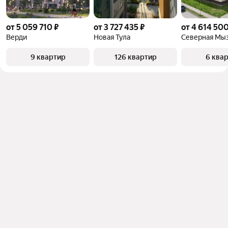
от 5 059 710 ₽
от 3 727 435 ₽
от 4 614 500
Верди
Новая Тула
Северная Мы
9 квартир
126 квартир
6 ква