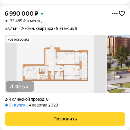
6 990 000
₽
от 33 485 ₽ в месяц
57,7 м²
2-комн. квартира
9 этаж из 9
новостройка
3D-тур
2-й Клинской проезд
,
8
ЖК «Кулик»
, 4 квартал 2023
Позвонить