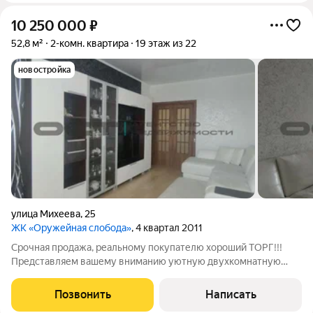
10 250 000
₽
52,8 м²
2-комн. квартира
19 этаж из 22
новостройка
улица Михеева
,
25
ЖК «Оружейная слобода»
, 4 квартал 2011
Срочная продажа, реальному покупателю хороший ТОРГ!!!
Представляем вашему вниманию уютную двухкомнатную
квартиру в жилом комплексе «Оружейная Слобода»,
расположенном в самом сердце города. Это идеальное место
Позвонить
Написать
для тех, кто ценит комфорт, безопасность