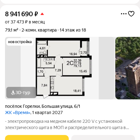
8 941 690
₽
от 37 473 ₽ в месяц
79,1 м²
2-комн. квартира
14 этаж из 18
новостройка
3D-тур
посёлок Горелки
,
Большая улица
,
6/1
ЖК «Время»
, 1 квартал 2027
- электропроводка на медном кабеле 220 V с установкой
электрического щита в МОП и распределительного щита в
квартире, смонтированы электрические розетки и