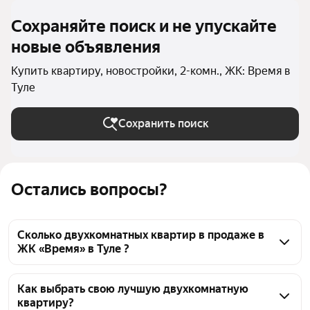
Сохраняйте поиск и не упускайте
новые объявления
Купить квартиру, новостройки, 2-комн., ЖК: Время в
Туле
Сохранить поиск
Остались вопросы?
Сколько двухкомнатных квартир в продаже в
ЖК «Время» в Туле ?
На Яндекс Недвижимости в продаже в ЖК «Время» 
в Туле 68 двухкомнатных квартир, из них 1 
Как выбрать свою лучшую двухкомнатную
квартиру?
объявление от агентств, 67 объявлений от 