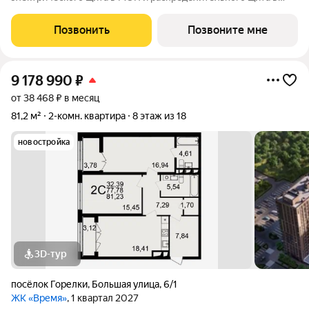
квартире, смонтированы электрические розетки и
выключатели; - установлена силовая электрическая розетка
Позвонить
Позвоните мне
для самостоятельной установки
9 178 990
₽
от 38 468 ₽ в месяц
81,2 м²
2-комн. квартира
8 этаж из 18
новостройка
3D-тур
посёлок Горелки
,
Большая улица
,
6/1
ЖК «Время»
, 1 квартал 2027