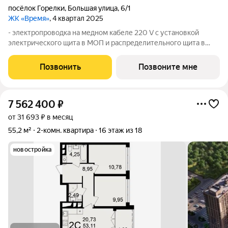
посёлок Горелки
,
Большая улица
,
6/1
ЖК «Время»
, 4 квартал 2025
- электропроводка на медном кабеле 220 V с установкой
электрического щита в МОП и распределительного щита в
квартире, смонтированы электрические розетки и
выключатели; - установлена силовая электрическая розетка
Позвонить
Позвоните мне
для самостоятельной установки
7 562 400
₽
от 31 693 ₽ в месяц
55,2 м²
2-комн. квартира
16 этаж из 18
новостройка