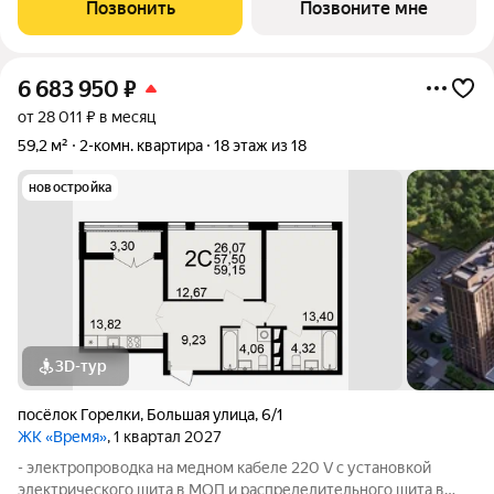
выключатели; - установлена силовая электрическая розетка
Позвонить
Позвоните мне
для самостоятельной установки
6 683 950
₽
от 28 011 ₽ в месяц
59,2 м²
2-комн. квартира
18 этаж из 18
новостройка
3D-тур
посёлок Горелки
,
Большая улица
,
6/1
ЖК «Время»
, 1 квартал 2027
- электропроводка на медном кабеле 220 V с установкой
электрического щита в МОП и распределительного щита в