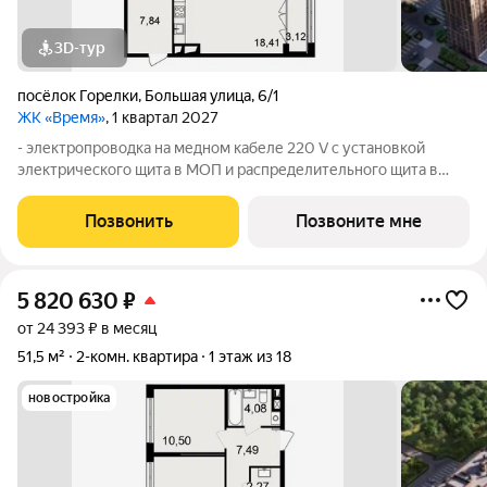
3D-тур
посёлок Горелки
,
Большая улица
,
6/1
ЖК «Время»
, 1 квартал 2027
- электропроводка на медном кабеле 220 V с установкой
электрического щита в МОП и распределительного щита в
квартире, смонтированы электрические розетки и
выключатели; - установлена силовая электрическая розетка
Позвонить
Позвоните мне
для самостоятельной установки
5 820 630
₽
от 24 393 ₽ в месяц
51,5 м²
2-комн. квартира
1 этаж из 18
новостройка