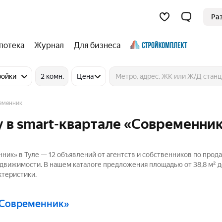
Ра
потека
Журнал
Для бизнеса
ройки
2 комн.
Цена
еменник
 в smart-квартале «Современник
ник» в Туле — 12 объявлений от агентств и собственников по прод
едвижимости. В нашем каталоге предложения площадью от 38,8 м² до
ктеристики.
 «Современник»