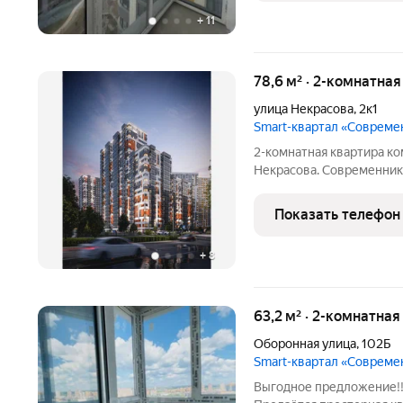
+
11
78,6 м² · 2-комнатная
улица Некрасова
,
2к1
Smart-квартал «Совреме
2-комнатная квартира ко
Некрасова. Современник это комплекс в районе с развито
инфраструктурой и боль
прямо в ЖК. Квартиры сдают
Показать телефон
оштукатуренные
+
8
63,2 м² · 2-комнатна
Оборонная улица
,
102Б
Smart-квартал «Совреме
Выгодное предложение!!!