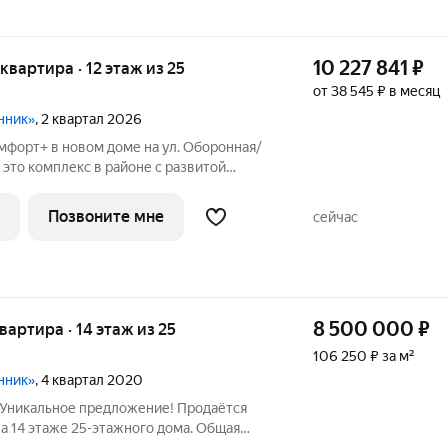
10 227 841
₽
 квартира · 12 этаж из 25
от 38 545 ₽ в месяц
нник»
, 2 квартал 2026
мфорт+ в новом доме на ул. Оборонная/
й
шим количеством полезных сервисов
ся с предчистовой отделкой: Ровные
Позвоните мне
сейчас
8 500 000
₽
квартира · 14 этаж из 25
106 250 ₽ за м²
нник»
, 4 квартал 2020
 Уникальное предложение! Продаётся
на 14 этаже 25-этажного дома. Общая