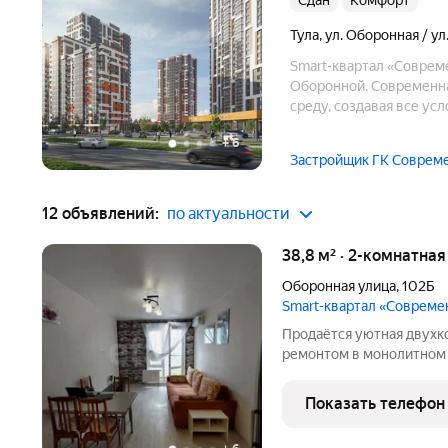
Сдан
комфорт
Тула
,
ул. Оборонная / ул
Smart-квартал «Совреме
Оборонной. Современна
среду, создавая все ус
стильной архитектуре,
+
6
строительных и отдело
Застройщик ГК Соврем
12 объявлений:
по актуальности
38,8 м² · 2-комнатна
Оборонная улица
,
102Б
Smart-квартал «Совреме
Продаётся уютная двухк
ремонтом в монолитном 
монолитному каркасу в к
звукоизоляция. Все комнаты из
Показать телефон
комфортное пространств