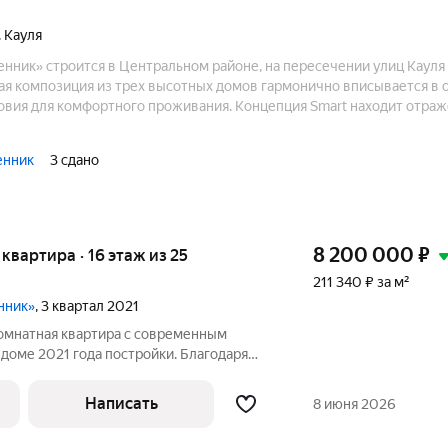
. Кауля
нник» строится в Центральном районе, на пересечении улиц Кауля
я композиция из трех высотных домов гармонично вписывается 
ловия для комфортного проживания. Концепция Smart находит отраж
 продуманной прилегающей территории, инфраструктуре квартала, а
чных материалах, отвечающих высоким стандартам качества.
енник
3 сдано
8 200 000
₽
я квартира · 16 этаж из 25
211 340 ₽ за м²
нник»
, 3 квартал 2021
омнатная квартира с современным
доме 2021 года постройки. Благодаря
вартире отличная тепло- и
олированы это создаёт
Написать
8 июня 2026
о для жизни.