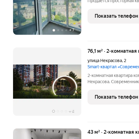
Продаётся просторная к
«Современник». Это не п
комфорта и качества жи
Показать телефон
семьи, которая ценит
+
7
76,1 м² · 2-комнатная
улица Некрасова
,
2
Smart-квартал «Совреме
2-комнатная квартира ко
Некрасова. Современник это комплекс в районе с развито
инфраструктурой и боль
прямо в ЖК. Квартиры сдают
Показать телефон
оштукатуренные
+
6
43 м² · 2-комнатная 