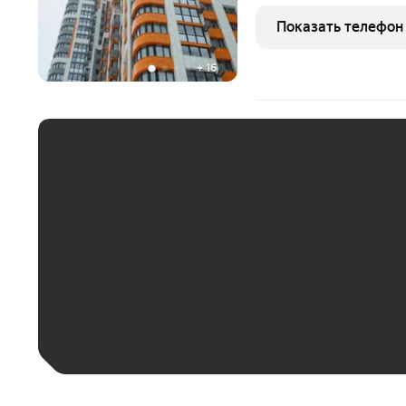
площадь 80 кв.м., кухня-
комфортный вариант для 
Показать телефон
уют.Квартира
+
16
ЕЖЕМЕСЯЧНЫЙ ПЛАТЁ
До 30 тыс. ₽
До 50 тыс. ₽
До 70 тыс. ₽
Больше 100 тыс. ₽