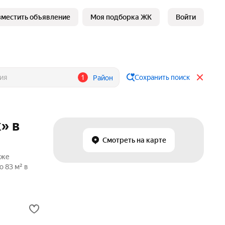
зместить объявление
Моя подборка ЖК
Войти
1
Сохранить поиск
Район
» в
Смотреть на карте
аже
 83 м² в