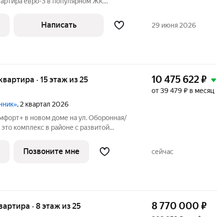
вартира евро-3 в популярном ЖК
росто жильё, а переход на новый уровень
зни. Идеальный выбор для молодой
Написать
29 июня 2026
10 475 622
₽
 квартира · 15 этаж из 25
от 39 479 ₽ в месяц
нник»
, 2 квартал 2026
мфорт+ в новом доме на ул. Оборонная/
й
шим количеством полезных сервисов
ся с предчистовой отделкой: Ровные
Позвоните мне
сейчас
8 770 000
₽
квартира · 8 этаж из 25