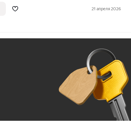
гостиная занимает 27,6 кв.м. Удобный и
тех, кто ценит пространство и
21 апреля 2026
Ж
До 100 тыс. ₽