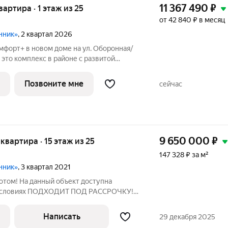
11 367 490
₽
квартира · 1 этаж из 25
от 42 840 ₽ в месяц
нник»
, 2 квартал 2026
мфорт+ в новом доме на ул. Оборонная/
й
шим количеством полезных сервисов
ся с предчистовой отделкой: Ровные
Позвоните мне
сейчас
9 650 000
₽
я квартира · 15 этаж из 25
147 328 ₽ за м²
нник»
, 3 квартал 2021
потом! На данный объект доступна
х условиях ПОДХОДИТ ПОД РАССРОЧКУ!
ая квартира с кухней-гостиной,
Современный жилой комплекс с закрытой
Написать
29 декабря 2025
ой