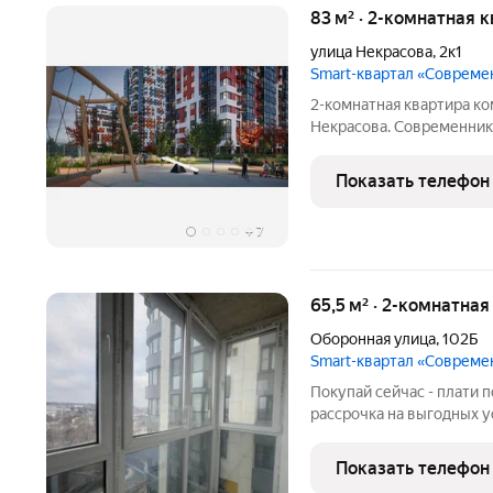
83 м² · 2-комнатная 
улица Некрасова
,
2к1
Smart-квартал «Совреме
2-комнатная квартира ко
Некрасова. Современник это комплекс в районе с развито
инфраструктурой и боль
прямо в ЖК. Квартиры сдают
Показать телефон
оштукатуренные
+
7
65,5 м² · 2-комнатна
Оборонная улица
,
102Б
Smart-квартал «Совреме
Покупай сейчас - плати 
рассрочка на выгодны
Полноценная двухкомнатн
застекленной лоджией. 
Показать телефон
территорией, выделенн