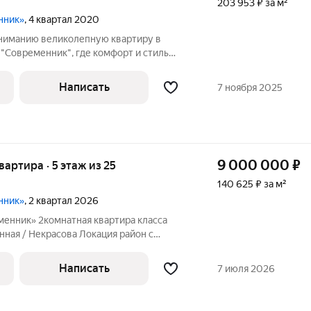
203 953 ₽ за м²
нник»
, 4 квартал 2020
ниманию великолепную квартиру в
"Современник", где комфорт и стиль
ыми удобствами. Это идеальное место
 выгодной аренды, что делает его
Написать
7 ноября 2025
ным
9 000 000
₽
квартира · 5 этаж из 25
140 625 ₽ за м²
нник»
, 2 квартал 2026
енник» 2комнатная квартира класса
 / Некрасова Локация район с
и ЖК собственные сервисы
делка (предчистовая): Стены
Написать
7 июля 2026