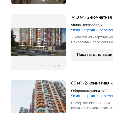
+
6
74,3 м² · 2-комнатная
улица Некрасова
,
2
Smart-квартал «Совреме
2-комнатная квартира ко
Некрасова. Современник это комплекс в районе с развито
инфраструктурой и боль
прямо в ЖК. Квартиры сдают
Показать телефон
оштукатуренные
+
10
80 м² · 2-комнатная 
Оборонная улица
,
102
Smart-квартал «Совреме
Номер объекта: 703960.
квартира с 2 комнатами 