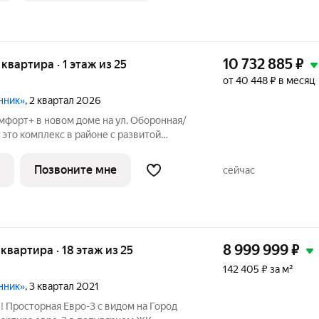
10 732 885
₽
 квартира · 1 этаж из 25
от 40 448 ₽ в месяц
нник»
, 2 квартал 2026
мфорт+ в новом доме на ул. Оборонная/
й
шим количеством полезных сервисов
ся с предчистовой отделкой: Ровные
Позвоните мне
сейчас
8 999 999
₽
я квартира · 18 этаж из 25
142 405 ₽ за м²
нник»
, 3 квартал 2021
 Просторная Евро-3 с видом на Город