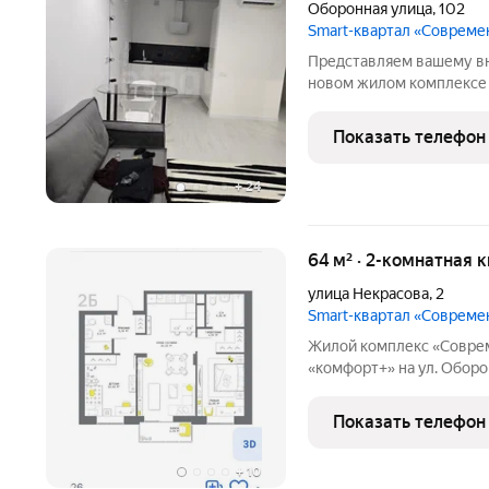
Оборонная улица
,
102
Smart-квартал «Совреме
Представляем вашему в
новом жилом комплексе 
сочетаются с современн
как для жизни, так и для
Показать телефон
отличным инвестицион
+
24
64 м² · 2-комнатная 
улица Некрасова
,
2
Smart-квартал «Совреме
Жилой комплекс «Соврем
«комфорт+» на ул. Оборонная
насыщенной инфраструктурой, внутр
для повседневных задач. От
Показать телефон
оштукатурены под
+
10