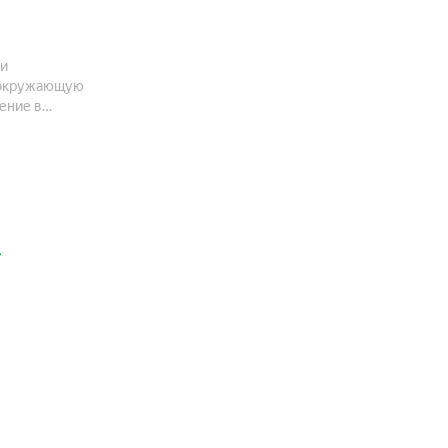
 и
в окружающую
ение в
 также в