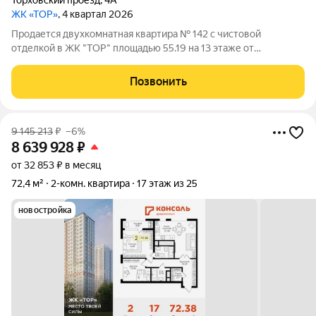
Торховский проезд
,
4А
ЖК «ТОР»
, 4 квартал 2026
Продается двухкомнатная квартира № 142 с чистовой
отделкой в ЖК "ТОР" площадью 55.19 на 13 этаже от
застройщика Консоль девелопмент. Жилому комплексу ТОР
присвоен повышенный уровень комфортности комфорт плюс.
Позвонить
Он подразумевает светлые просторные
9 145 213
₽
–6%
8 639 928
₽
от 32 853 ₽ в месяц
72,4 м²
2-комн. квартира
17 этаж из 25
новостройка