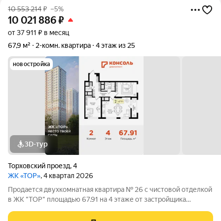
10 553 214
₽
–5%
10 021 886
₽
от 37 911 ₽ в месяц
67,9 м²
2-комн. квартира
4 этаж из 25
новостройка
3D-тур
Торховский проезд
,
4
ЖК «ТОР»
, 4 квартал 2026
Продается двухкомнатная квартира № 26 с чистовой отделкой
в ЖК "ТОР" площадью 67.91 на 4 этаже от застройщика
Консоль девелопмент. Жилому комплексу ТОР присвоен
повышенный уровень комфортности комфорт плюс. Он