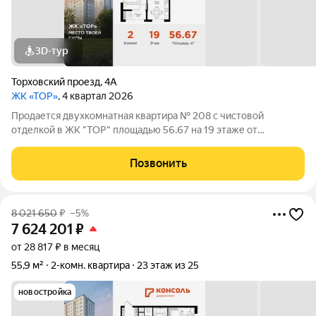
3D-тур
Торховский проезд
,
4А
ЖК «ТОР»
, 4 квартал 2026
Продается двухкомнатная квартира № 208 с чистовой
отделкой в ЖК "ТОР" площадью 56.67 на 19 этаже от
застройщика Консоль девелопмент. Жилому комплексу ТОР
присвоен повышенный уровень комфортности комфорт плюс.
Позвонить
Он подразумевает светлые просторные
8 021 650
₽
–5%
7 624 201
₽
от 28 817 ₽ в месяц
55,9 м²
2-комн. квартира
23 этаж из 25
новостройка