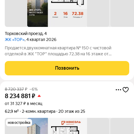
Торховский проезд
,
4
ЖК «ТОР»
, 4 квартал 2026
Продается двухкомнатная квартира № 150 с чистовой
отделкой в ЖК "ТОР" площадью 72.38 на 16 этаже от
застройщика Консоль девелопмент. Жилому комплексу ТОР
присвоен повышенный уровень комфортности комфорт плюс.
Позвонить
Он подразумевает светлые просторные
8 720 337
₽
–6%
8 234 881
₽
от 31 327 ₽ в месяц
62,9 м²
2-комн. квартира
20 этаж из 25
новостройка