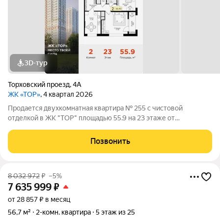
3D-тур
Торховский проезд
,
4А
ЖК «ТОР»
, 4 квартал 2026
Продается двухкомнатная квартира № 255 с чистовой
отделкой в ЖК "ТОР" площадью 55.9 на 23 этаже от
застройщика Консоль девелопмент. Жилому комплексу ТОР
присвоен повышенный уровень комфортности комфорт плюс.
Позвонить
Он подразумевает светлые просторные
8 032 972
₽
–5%
7 635 999
₽
от 28 857 ₽ в месяц
56,7 м²
2-комн. квартира
5 этаж из 25