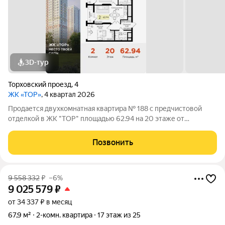
3D-тур
Торховский проезд
,
4
ЖК «ТОР»
, 4 квартал 2026
Продается двухкомнатная квартира № 188 с предчистовой
отделкой в ЖК "ТОР" площадью 62.94 на 20 этаже от
застройщика Консоль девелопмент. Жилому комплексу ТОР
присвоен повышенный уровень комфортности комфорт плюс.
Позвонить
Он подразумевает светлые просторные
9 558 332
₽
–6%
9 025 579
₽
от 34 337 ₽ в месяц
67,9 м²
2-комн. квартира
17 этаж из 25