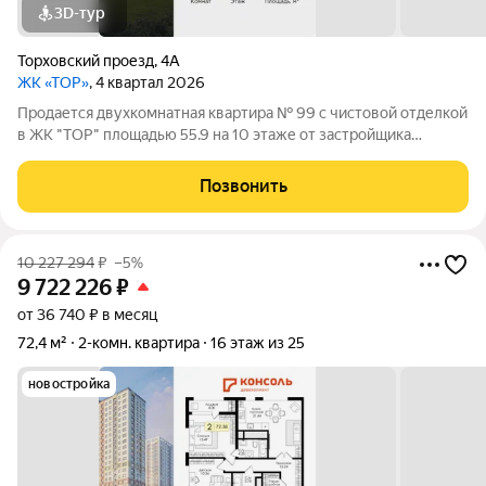
3D-тур
Торховский проезд
,
4А
ЖК «ТОР»
, 4 квартал 2026
Продается двухкомнатная квартира № 99 с чистовой отделкой
в ЖК "ТОР" площадью 55.9 на 10 этаже от застройщика
Консоль девелопмент. Жилому комплексу ТОР присвоен
повышенный уровень комфортности комфорт плюс. Он
Позвонить
подразумевает светлые просторные
10 227 294
₽
–5%
9 722 226
₽
от 36 740 ₽ в месяц
72,4 м²
2-комн. квартира
16 этаж из 25
новостройка