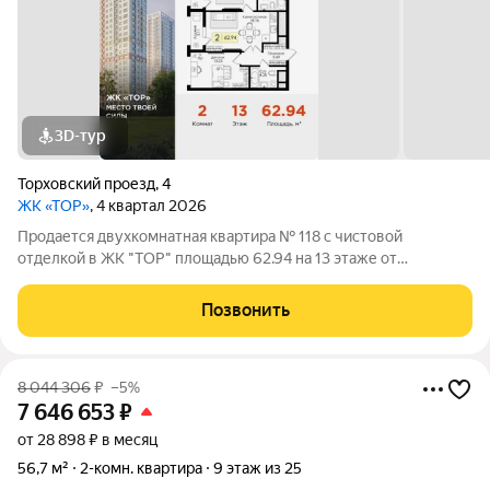
3D-тур
Торховский проезд
,
4
ЖК «ТОР»
, 4 квартал 2026
Продается двухкомнатная квартира № 118 с чистовой
отделкой в ЖК "ТОР" площадью 62.94 на 13 этаже от
застройщика Консоль девелопмент. Жилому комплексу ТОР
присвоен повышенный уровень комфортности комфорт плюс.
Позвонить
Он подразумевает светлые просторные
8 044 306
₽
–5%
7 646 653
₽
от 28 898 ₽ в месяц
56,7 м²
2-комн. квартира
9 этаж из 25