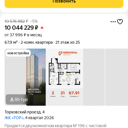
Позвонить
Он подразумевает светлые просторные
10 576 982
₽
–5%
10 044 229
₽
от 37 996 ₽ в месяц
67,9 м²
2-комн. квартира
21 этаж из 25
новостройка
3D-тур
Торховский проезд
,
4
ЖК «ТОР»
, 4 квартал 2026
Продается двухкомнатная квартира № 196 с чистовой