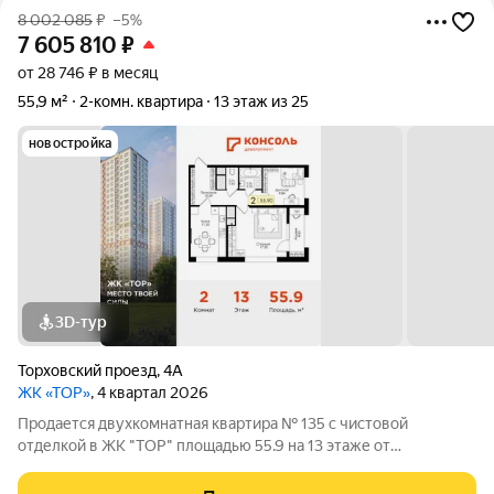
8 002 085
₽
–5%
7 605 810
₽
от 28 746 ₽ в месяц
55,9 м²
2-комн. квартира
13 этаж из 25
новостройка
3D-тур
Торховский проезд
,
4А
ЖК «ТОР»
, 4 квартал 2026
Продается двухкомнатная квартира № 135 с чистовой
отделкой в ЖК "ТОР" площадью 55.9 на 13 этаже от
застройщика Консоль девелопмент. Жилому комплексу ТОР
присвоен повышенный уровень комфортности комфорт плюс.