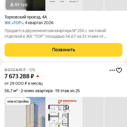
3D-тур
Торховский проезд
,
4А
ЖК «ТОР»
, 4 квартал 2026
Продается двухкомнатная квартира № 256 с чистовой
отделкой в ЖК "ТОР" площадью 56.67 на 23 этаже от
застройщика Консоль девелопмент. Жилому комплексу ТОР
присвоен повышенный уровень комфортности комфорт плюс.
Позвонить
Он подразумевает светлые просторные
8 072 641
₽
–5%
7 673 288
₽
от 29 000 ₽ в месяц
56,7 м²
2-комн. квартира
19 этаж из 25
новостройка