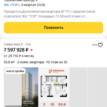
Торховский проезд
,
4
ЖК «ТОР»
, 4 квартал 2026
Продается двухкомнатная квартира № 70 с предчистовой
отделкой в ЖК "ТОР" площадью 72.38 на 8 этаже от
застройщика Консоль девелопмент. Жилому комплексу ТОР
присвоен повышенный уровень комфортности комфорт плюс.
Позвонить
Он подразумевает светлые просторные
7 993 700
₽
–5%
7 597 928
₽
от 28 716 ₽ в месяц
55,9 м²
2-комн. квартира
10 этаж из 25
новостройка