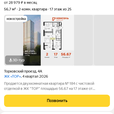
от 28 979 ₽ в месяц
56,7 м²
2-комн. квартира
17 этаж из 25
новостройка
3D-тур
Торховский проезд
,
4А
ЖК «ТОР»
, 4 квартал 2026
Продается двухкомнатная квартира № 184 с чистовой
отделкой в ЖК "ТОР" площадью 56.67 на 17 этаже от
застройщика Консоль девелопмент. Жилому комплексу ТОР
присвоен повышенный уровень комфортности комфорт плюс.
Позвонить
Он подразумевает светлые просторные