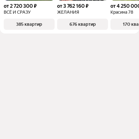
от 2 720 300 ₽
от 3 762 160 ₽
от 4 250 00
ВСЁ И СРАЗУ
ЖЕЛАНИЯ
Красина 78
385 квартир
676 квартир
170 кв