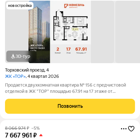
новостройка
3D-тур
Торховский проезд
,
4
ЖК «ТОР»
, 4 квартал 2026
Продается двухкомнатная квартира № 156 с предчистовой
отделкой в ЖК "ТОР" площадью 67.91 на 17 этаже от
застройщика Консоль девелопмент. Жилому комплексу ТОР
присвоен повышенный уровень комфортности комфорт плюс.
Позвонить
Он подразумевает светлые просторные
8 066 974
₽
–5%
7 667 961
₽