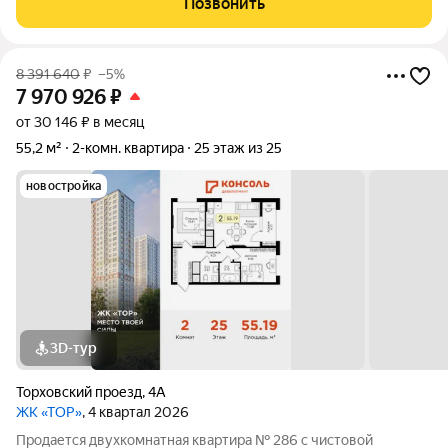
Позвонить
подразумевает светлые просторные
8 391 640
₽
–5%
7 970 926
₽
от 30 146 ₽ в месяц
55,2 м²
2-комн. квартира
25 этаж из 25
новостройка
3D-тур
Торховский проезд
,
4А
ЖК «ТОР»
, 4 квартал 2026
Продается двухкомнатная квартира № 286 с чистовой