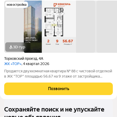
новостройка
3D-тур
Торховский проезд
,
4А
ЖК «ТОР»
, 4 квартал 2026
Продается двухкомнатная квартира № 88 с чистовой отделкой
в ЖК "ТОР" площадью 56.67 на 9 этаже от застройщика
Консоль девелопмент. Жилому комплексу ТОР присвоен
повышенный уровень комфортности комфорт плюс. Он
Позвонить
подразумевает светлые просторные
Сохраняйте поиск и не упускайте