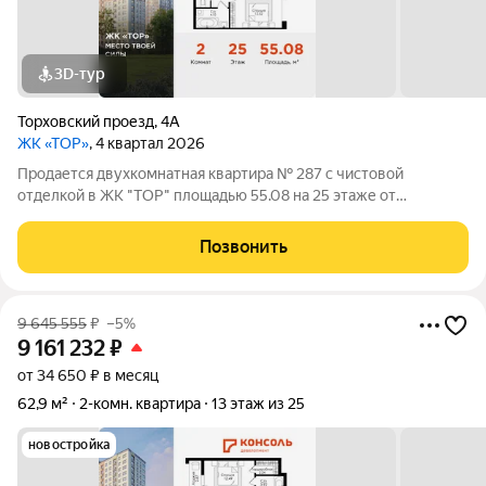
3D-тур
Торховский проезд
,
4А
ЖК «ТОР»
, 4 квартал 2026
Продается двухкомнатная квартира № 287 с чистовой
отделкой в ЖК "ТОР" площадью 55.08 на 25 этаже от
застройщика Консоль девелопмент. Жилому комплексу ТОР
присвоен повышенный уровень комфортности комфорт плюс.
Позвонить
Он подразумевает светлые просторные
9 645 555
₽
–5%
9 161 232
₽
от 34 650 ₽ в месяц
62,9 м²
2-комн. квартира
13 этаж из 25
новостройка