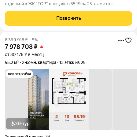
отделкой в ЖК "ТОР" площадью 55.19 на 25 этаже от
застройщика Консоль девелопмент. Жилому комплексу ТОР
присвоен повышенный уровень комфортности комфорт плюс.
Позвонить
Он подразумевает светлые просторные
8 399 918
₽
–5%
7 978 708
₽
от 30 176 ₽ в месяц
55,2 м²
2-комн. квартира
13 этаж из 25
новостройка
3D-тур