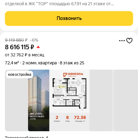
отделкой в ЖК "ТОР" площадью 67.91 на 21 этаже от
застройщика Консоль девелопмент. Жилому комплексу ТОР
присвоен повышенный уровень комфортности комфорт плюс.
Позвонить
Он подразумевает светлые просторные
9 119 880
₽
–6%
8 616 115
₽
от 32 762 ₽ в месяц
72,4 м²
2-комн. квартира
8 этаж из 25
новостройка