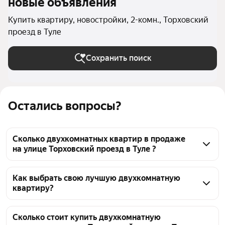
новые объявления
Купить квартиру, новостройки, 2-комн., Торховский
проезд в Туле
Сохранить поиск
Остались вопросы?
Сколько двухкомнатных квартир в продаже
на улице Торховский проезд в Туле ?
На Яндекс Недвижимости в продаже на улице 
Торховский проезд в Туле 51 двухкомнатных 
Как выбрать свою лучшую двухкомнатную
квартиру?
квартира 51 объявление от застройщиков
Чтобы купить 2-комнатную квартиру в новостройке 
на улице Торховский проезд, воспользуйтесь 
Сколько стоит купить двухкомнатную