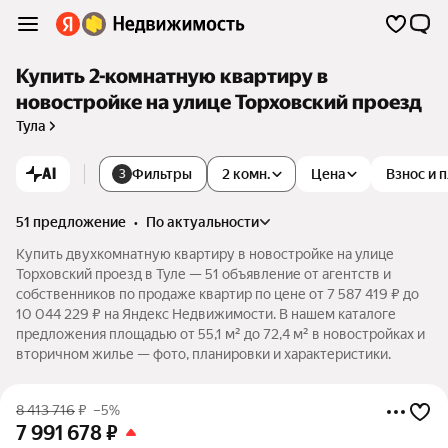
Купить 2-комнатную квартиру в
новостройке на улице Торховский проезд
Тула
AI
Фильтры
2 комн.
Цена
Взнос и 
3
51 предложение
•
по актуальности
Купить двухкомнатную квартиру в новостройке на улице
Торховский проезд в Туле — 51 объявление от агентств и
собственников по продаже квартир по цене от 7 587 419 ₽ до
10 044 229 ₽ на Яндекс Недвижимости. В нашем каталоге
предложения площадью от 55,1 м² до 72,4 м² в новостройках и
вторичном жилье — фото, планировки и характеристики.
8 413 716
₽
–5%
7 991 678
₽