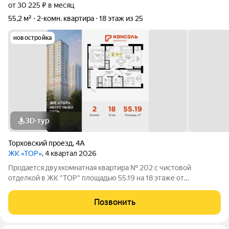
от 30 225 ₽ в месяц
55,2 м²
2-комн. квартира
18 этаж из 25
новостройка
3D-тур
Торховский проезд
,
4А
ЖК «ТОР»
, 4 квартал 2026
Продается двухкомнатная квартира № 202 с чистовой
отделкой в ЖК "ТОР" площадью 55.19 на 18 этаже от
застройщика Консоль девелопмент. Жилому комплексу ТОР
присвоен повышенный уровень комфортности комфорт плюс.
Позвонить
Он подразумевает светлые просторные