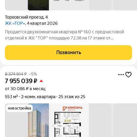
Торховский проезд
,
4
ЖК «ТОР»
, 4 квартал 2026
Продается двухкомнатная квартира № 160 с предчистовой
отделкой в ЖК "ТОР" площадью 72.38 на 17 этаже от
застройщика Консоль девелопмент. Жилому комплексу ТОР
присвоен повышенный уровень комфортности комфорт плюс.
Позвонить
Он подразумевает светлые просторные
8 374 914
₽
–5%
7 955 039
₽
от 30 086 ₽ в месяц
55,1 м²
2-комн. квартира
25 этаж из 25
новостройка