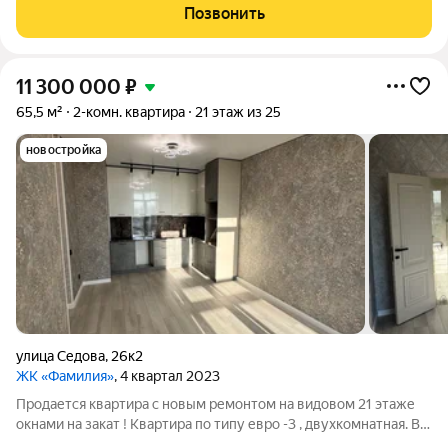
презентабельный вариант для тех, кто ценит стиль и комфорт,
Позвонить
с просторной кухней в 11 квадратов
11 300 000
₽
65,5 м²
2-комн. квартира
21 этаж из 25
новостройка
улица Седова
,
26к2
ЖК «Фамилия»
, 4 квартал 2023
Продается квартира с новым ремонтом на видовом 21 этаже
окнами на закат ! Квартира по типу евро -3 , двухкомнатная. В
ней имеется мастер-спальня со своим санузлом , в просторной