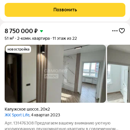
современный вариант для тех, кто ценит комфорт и статус. Это
модное и презентабельное жилье, готовое к немедленному
Позвонить
заселению, ведь
8 750 000
₽
51 м²
2-комн. квартира
11 этаж из 22
новостройка
Калужское шоссе
,
20к2
ЖК Sport Life
, 4 квартал 2023
Арт. 131476308 Предлагаем вашему вниманию уютную
изолированную двухкомнатную квартиру в современном