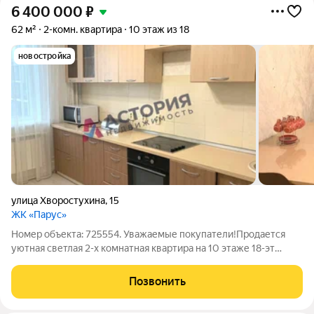
6 400 000
₽
62 м²
2-комн. квартира
10 этаж из 18
новостройка
улица Хворостухина
,
15
ЖК «Парус»
Номер объекта: 725554. Уважаемые покупатели!Продается
уютная светлая 2-х комнатная квартира на 10 этаже 18-эт
дома.Дом расположен в современном ЖК с развитой
инфраструктурой, которая продолжает развиваться за счет
Позвонить
постройки новых ЖК в