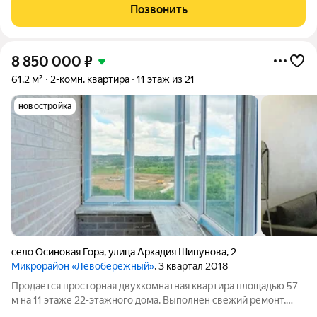
всегда с вами, не будет перекрыт новостроем. В доме: два
Позвонить
лифта, консьерж. Удобная
8 850 000
₽
61,2 м²
2-комн. квартира
11 этаж из 21
новостройка
село Осиновая Гора
,
улица Аркадия Шипунова
,
2
Микрорайон «Левобережный»
, 3 квартал 2018
Продается просторная двухкомнатная квартира площадью 57
м на 11 этаже 22-этажного дома. Выполнен свежий ремонт,
который создает современную и комфортную атмосферу.