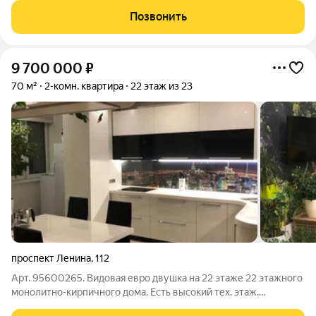
покупателей. Внутри вас ждет свежий современный ремонт,
Позвонить
выполненный с учетом
9 700 000
₽
70 м²
2-комн. квартира
22 этаж из 23
проспект Ленина
,
112
Арт. 95600265. Видовая евро двушка на 22 этаже 22 этажного
монолитно-кирпичного дома. Есть высокий тех. этаж.
Шикарный вид на город с высоты птичьего полета, который