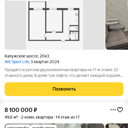
Калужское шоссе
,
20к3
ЖК Sport Life
, 3 квартал 2024
Продаётся уютная двухкомнатная квартира на 11-м этаже 22-
этажного дома. В доме три лифта, что делает каждый подъём
комфортным и быстрым. В квартире остаётся всё
необходимое для жизни: мебель, техника, кухонная утварь,
Позвонить
посудомоечная и стиральная
8 100 000
₽
49,6 м²
2-комн. квартира
14 этаж из 17