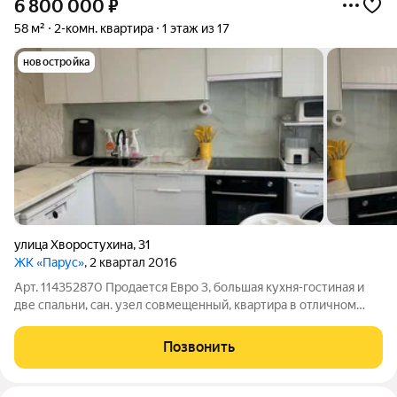
6 800 000
₽
58 м²
2-комн. квартира
1 этаж из 17
новостройка
улица Хворостухина
,
31
ЖК «Парус»
, 2 квартал 2016
Арт. 114352870 Продается Евро 3, большая кухня-гостиная и
две спальни, сан. узел совмещенный, квартира в отличном
состоянии. Вход в квартиру отдельный со двора (на площадке
2 квартиры), большой тамбур, где можно расположить много
Позвонить
вещей. Сделан