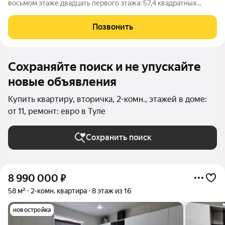
восьмом этаже двадцать первого этажа: 57,4 квадратных
метра продуманного пространства, свежий ремонт и две
комнаты, которые ждут именно вас. Это не просто жилье, а
Позвонить
модный и презентабельный
Сохраняйте поиск и не упускайте
новые объявления
Купить квартиру, вторичка, 2-комн., этажей в доме:
от 11, ремонт: евро в Туле
Сохранить поиск
8 990 000
₽
58 м²
2-комн. квартира
8 этаж из 16
новостройка