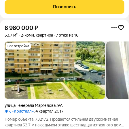
Раздельный санузел обеспечивает дополнительное удобство
Позвонить
для всех членов семьи. Из окон
8 980 000
₽
53,7 м²
2-комн. квартира
7 этаж из 16
новостройка
улица Генерала Маргелова
,
9А
ЖК «Кристалл»
, 4 квартал 2017
Номер объекта: 732172. Продается стильная двухкомнатная
квартира 53,7 м на седьмом этаже шестнадцатиэтажного дома