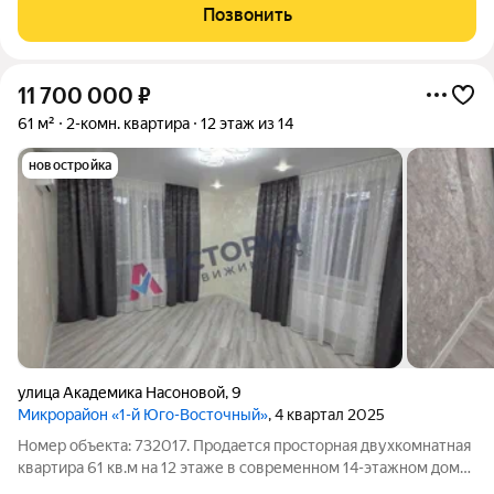
квартире хороший ремонт. Просторные комнаты и большая
Позвонить
функциональная кухня.
11 700 000
₽
61 м²
2-комн. квартира
12 этаж из 14
новостройка
улица Академика Насоновой
,
9
Микрорайон «1-й Юго-Восточный»
, 4 квартал 2025
Номер объекта: 732017. Продается просторная двухкомнатная
квартира 61 кв.м на 12 этаже в современном 14-этажном доме
модный и презентабельный вариант для требовательных