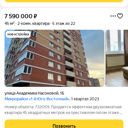
7 590 000
₽
45 м²
2-комн. квартира
5 этаж из 22
новостройка
улица Академика Насоновой
,
1Б
Микрорайон «1-й Юго-Восточный»
, 1 квартал 2023
Номер объекта: 732059. Продается эффектная двухкомнатная
квартира 45 квадратных метров на престижном пятом этаже
22-этажного дома с безупречным свежим ремонтом. Это
модный и презентабельный вариант, который сразу
Позвонить