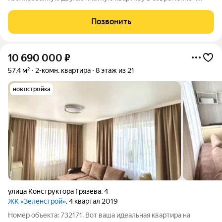
жилом комплексе «СПОРЛАЙФ» идеальном месте для
комфортной жизни в Туле. Ключевые преимущества:
Позвонить
Современный ремонт. Квартира готова к заселению не
10 690 000
₽
57,4 м²
2-комн. квартира
8 этаж из 21
новостройка
улица Конструктора Грязева
,
4
ЖК «Зеленстрой»
, 4 квартал 2019
Номер объекта: 732171. Вот ваша идеальная квартира на