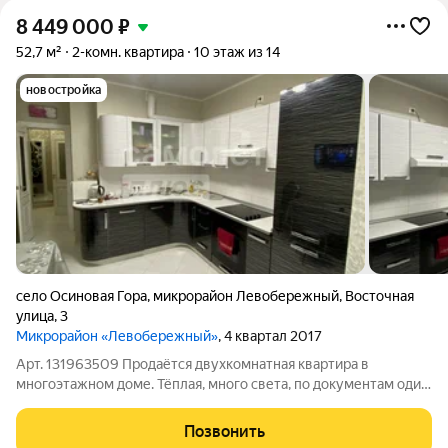
8 449 000
₽
52,7 м²
2-комн. квартира
10 этаж из 14
новостройка
село Осиновая Гора
,
микрорайон Левобережный
,
Восточная
улица
,
3
Микрорайон «Левобережный»
, 4 квартал 2017
Арт. 131963509 Продаётся двухкомнатная квартира в
многоэтажном доме. Тёплая, много света, по документам один
взрослый собственник. Комнаты изолированные, одна из
обустроена под спальную, вторая под зал. Из мебели остаётся
Позвонить
кухонный гарнитур и шкаф