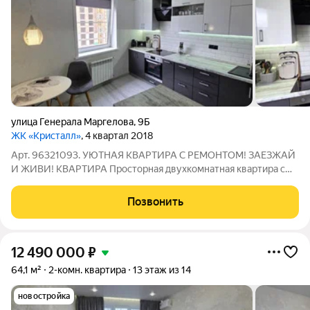
улица Генерала Маргелова
,
9Б
ЖК «Кристалл»
, 4 квартал 2018
Арт. 96321093. УЮТНАЯ КВАРТИРА С РЕМОНТОМ! ЗАЕЗЖАЙ
И ЖИВИ! КВАРТИРА Просторная двухкомнатная квартира с
большой кухней и комнатами, раздельным санузлом, лоджией
и удобной прихожей. Отличная планировка для семьи.
Позвонить
Выполнен качественный евроремонт,
12 490 000
₽
64,1 м²
2-комн. квартира
13 этаж из 14
новостройка