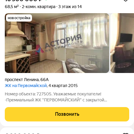
68,5 м²
2-комн. квартира
3 этаж из 14
новостройка
проспект Ленина
,
66А
ЖК на Первомайской
, 4 квартал 2015
Номер объекта: 727505. Уважаемые покупатели!
-Премиальный ЖК "ПЕРВОМАЙСКИЙ" с закрытой
территорией. -Квартира с ремонтом и мебелью, панорамные
окна, потолки 2,9м, изолированные комнаты. -Закрытая
Позвонить
территория комплекса, охрана, консьерж, рядом парк,