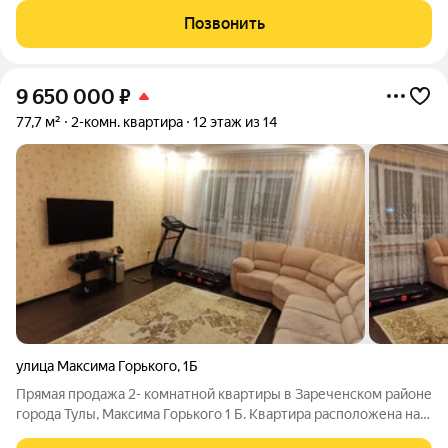
кухне новым владельцам остается угловой кухонный гарнитур
Позвонить
. В санузлах
9 650 000
₽
77,7 м²
2-комн. квартира
12 этаж из 14
улица Максима Горького
,
1Б
Прямая продажа 2- комнатной квартиры в Зареченском районе
города Тулы, Максима Горького 1 Б. Квартира расположена на
12-м этаже, 14-ти этажного монолитно кирпичного дома. В