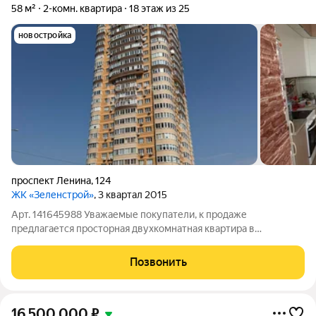
58 м²
2-комн. квартира
18 этаж из 25
новостройка
проспект Ленина
,
124
ЖК «Зеленстрой»
, 3 квартал 2015
Арт. 141645988 Уважаемые покупатели, к продаже
предлагается просторная двухкомнатная квартира в
востребованном районе. Локация: отличная локация
"Зеленстрой", развитая инфраструктура, в нескольких минутах
Позвонить
ходьбы: остановка общественного транспорта,
16 500 000
₽