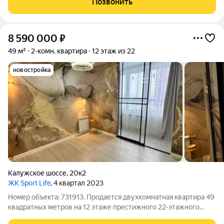
Позвонить
Участником электрической
8 590 000
₽
49 м²
2-комн. квартира
12 этаж из 22
новостройка
Калужское шоссе
,
20к2
ЖК Sport Life
, 4 квартал 2023
Номер объекта: 731913. Продается двухкомнатная квартира 49
квадратных метров на 12 этаже престижного 22-этажного
дома с модным дизайнерским ремонтом. Это