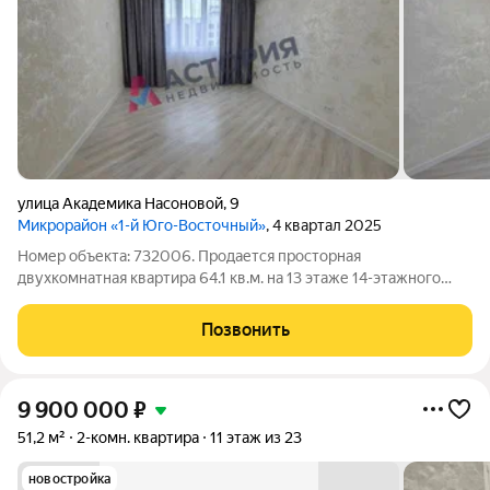
улица Академика Насоновой
,
9
Микрорайон «1-й Юго-Восточный»
, 4 квартал 2025
Номер объекта: 732006. Продается просторная
двухкомнатная квартира 64.1 кв.м. на 13 этаже 14-этажного
дома модный и презентабельный вариант для тех, кто ценит
качество и стиль. Это идеальное пространство для
Позвонить
комфортной жизни, которое сейчас выглядит
9 900 000
₽
51,2 м²
2-комн. квартира
11 этаж из 23
новостройка