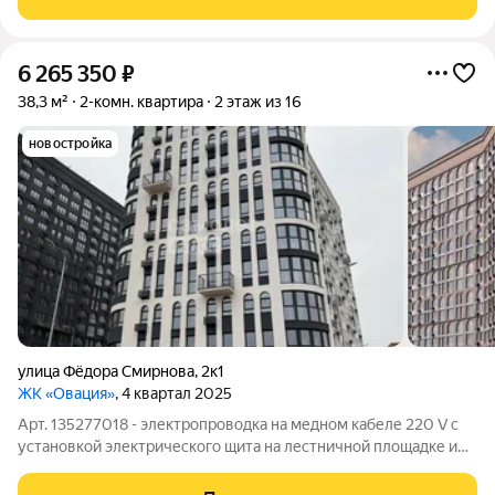
приковывает внимание и не требует ни
6 265 350
₽
38,3 м²
2-комн. квартира
2 этаж из 16
новостройка
улица Фёдора Смирнова
,
2к1
ЖК «Овация»
, 4 квартал 2025
Арт. 135277018 - электропроводка на медном кабеле 220 V с
установкой электрического щита на лестничной площадке и
распределительного щита в квартире; - установлена силовая
электрическая розетка для самостоятельной установки