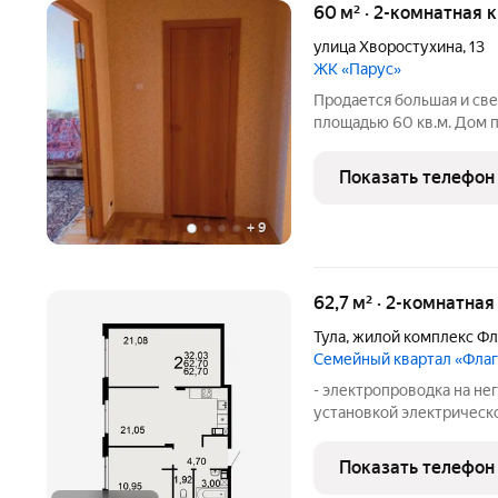
60 м² · 2-комнатная 
улица Хворостухина
,
13
ЖК «Парус»
Продается большая и св
площадью 60 кв.м. Дом 
планировка: комнаты на 
кладовка, лоджия застек
Показать телефон
раздельный,
+
9
62,7 м² · 2-комнатная
Тула
,
жилой комплекс Фл
Семейный квартал «Фла
- электропроводка на не
установкой электрическ
учета на лестничной пло
квартире, с разводкой п
Показать телефон
оконечных элементов