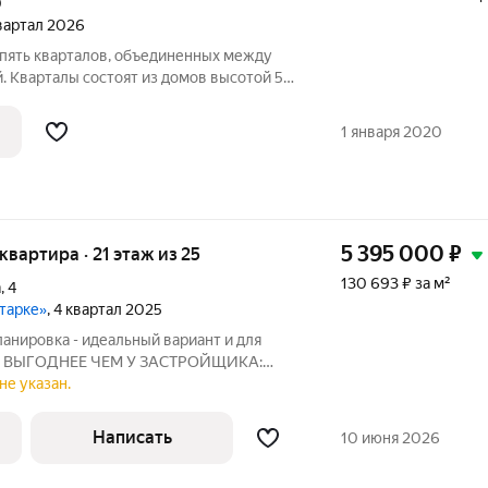
0
квартал 2026
. Кварталы состоят из домов высотой 5
 формируют безопасный двор-сквер без
спортивные и детские площадки с
1 января 2020
5 395 000
₽
 квартира · 21 этаж из 25
130 693 ₽ за м²
а
,
4
тарке»
, 4 квартал 2025
анировка - идеальный вариант и для
ий. ВЫГОДНЕЕ ЧЕМ У ЗАСТРОЙЩИКА:
рублей. Квартира в уже сданном доме, с
не указан.
hite box: разведена электрика,
Написать
10 июня 2026