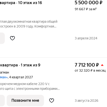
5 500 000
₽
квартира · 10 этаж из 16
91 667 ₽ за м²
етлая двухкомнатная квартира общей
построен в 2009 году. Комфортная
разные стороны, кухня просторная, есть
лена, квадратный коридор, сан.узел
3 апреля 2024
7 712 100
₽
 квартира · 1 этаж из 9
от 32 320 ₽ в месяц
агман
гман»
, 4 квартал 2027
горючем медном кабеле 220 V с
ого щита с электронными приборами
щадке и распределительного щита в
о квартире согласно проекту с установкой
Позвоните мне
3 августа 2026