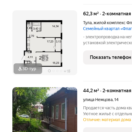
62,3 м² · 2-комнатна
Тула
,
жилой комплекс Фл
Семейный квартал «Фла
- электропроводка на не
установкой электрическ
учета на лестничной пло
квартире, с разводкой п
Показать телефон
оконечных элементов
3D-тур
+
15
44,2 м² · 2-комнатная
улица Немцова
,
14
Продается часть дома кв
Уютное жильё с отдельн
санузлом, подключённым
Отличие: материал дома 
Функциональная планиро
Преимущества объекта: 