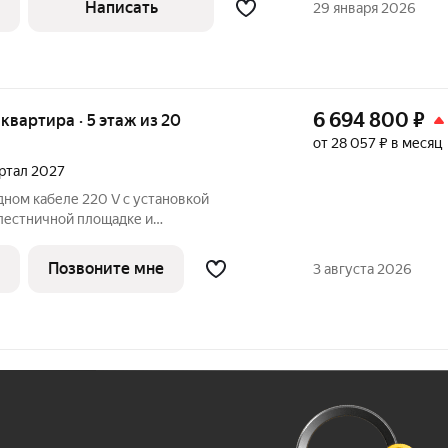
Написать
29 января 2026
6 694 800
₽
я квартира · 5 этаж из 20
от 28 057 ₽ в месяц
артал 2027
дном кабеле 220 V с установкой
 лестничной площадке и
 в квартире; - установлена силовая
ля самостоятельной установки
Позвоните мне
3 августа 2026
й плиты; -
Ж