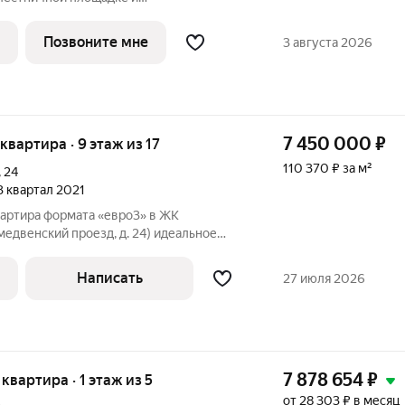
 в квартире; - установлена силовая
ля самостоятельной установки
Позвоните мне
3 августа 2026
й плиты; -
7 450 000
₽
 квартира · 9 этаж из 17
110 370 ₽ за м²
,
24
 3 квартал 2021
артира формата «евро3» в ЖК
ский проезд, д. 24) идеальное
 жизни! Просторная квартира площадью
ажного монолитнокирпичного дома.
Написать
27 июля 2026
ки
7 878 654
₽
 квартира · 1 этаж из 5
от 28 303 ₽ в месяц