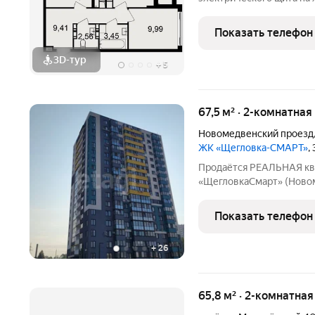
распределительного щита
электрическая розетка д
Показать телефон
Участником электрическо
3D-тур
+
5
67,5 м² · 2-комнатная
Новомедвенский проезд
ЖК «Щегловка-СМАРТ»
,
Продаётся РЕАЛЬНАЯ кв
«ЩегловкаСмарт» (Новомедвен
решение для комфортной
67,5 м на 9м этаже 17эт
Показать телефон
Главная фишка планиров
+
26
65,8 м² · 2-комнатная