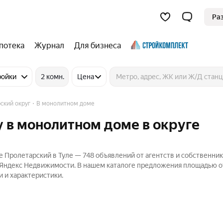
Ра
потека
Журнал
Для бизнеса
ройки
2 комн.
Цена
ский округ
В монолитном доме
 в монолитном доме в округе
 Пролетарский в Туле — 748 объявлений от агентств и собственник
а Яндекс Недвижимости. В нашем каталоге предложения площадью от
и и характеристики.