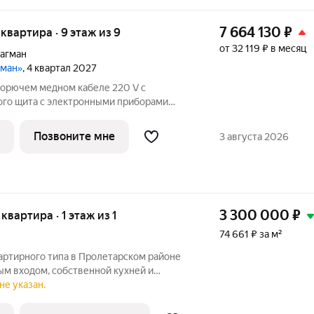
7 664 130
₽
я квартира · 9 этаж из 9
от 32 119 ₽ в месяц
агман
гман»
, 4 квартал 2027
горючем медном кабеле 220 V с
ого щита с электронными приборами
щадке и распределительного щита в
о квартире согласно проекту с установкой
Позвоните мне
3 августа 2026
3 300 000
₽
 квартира · 1 этаж из 1
74 661 ₽ за м²
артирного типа в Пролетарском районе
ым входом, собственной кухней и
 к центральной канализации.
не указан.
вка позволяет комфортно разместиться.
-