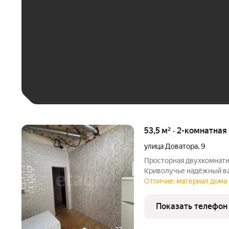
До 30 тыс. ₽
До 50 тыс. ₽
До 70 тыс. ₽
Больше 100 тыс. ₽
53,5 м² · 2-комнатная
улица Доватора
,
9
Просторная двухкомнатна
Криволучье надёжный вариант от двух собственников. Ремонт
здесь уже начали, плани
Отличие: материал дома 
изменились, и работы вс
завершить чистовую
Показать телефон