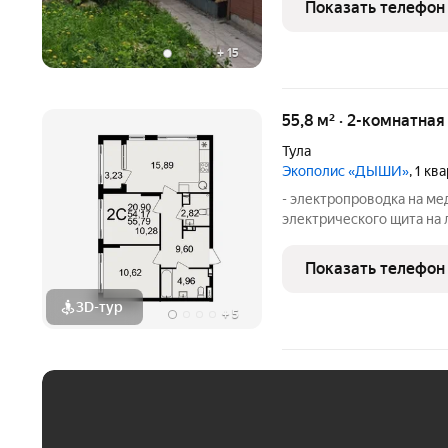
Показать телефон
+
15
55,8 м² · 2-комнатна
Тула
Экополис «ДЫШИ»
, 1 кв
- электропроводка на ме
электрического щита на
распределительного щита
электрическая розетка д
Показать телефон
Участником электрическо
3D-тур
+
5
ЕЖЕМЕСЯЧНЫЙ ПЛАТЁ