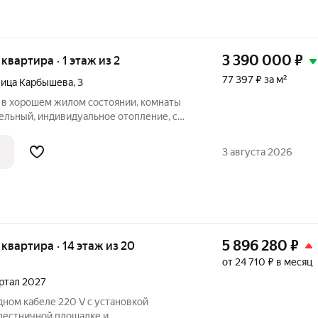
3 390 000
₽
 квартира · 1 этаж из 2
77 397 ₽ за м²
лица Карбышева
,
3
а в хорошем жилом состоянии, комнаты
ельный, индивидуальное отопление, с
автобуса, школа, сад. Есть 2
вал. Возможен торг реальному
3 августа 2026
5 896 280
₽
я квартира · 14 этаж из 20
от 24 710 ₽ в месяц
артал 2027
дном кабеле 220 V с установкой
 лестничной площадке и