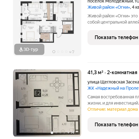
посёлок Молодёжный
,
1
Живой район «Огни»
, 4 
Живой район «Огни» это пять кварталов, объединенных между
собой центральной аллей
этажей. Дома кварталов
машин. Спроектированы 
Показать телефон
современным
3D-тур
+
7
41,3 м² · 2-комнатная
улица Щегловская Засек
ЖК «Надежный на Проле
Самая востребованная пл
жизни, и для инвестиц
экономия более 500 000 
Отличие: материал дома 
качественной отделкой w
выполнена стяжка пола,
Показать телефон
+
14