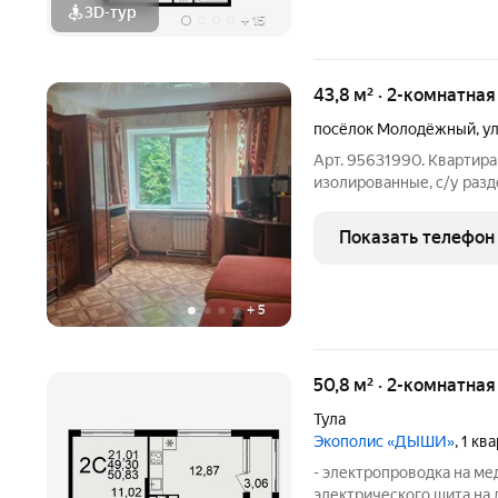
3D-тур
+
15
43,8 м² · 2-комнатная
посёлок Молодёжный
,
у
Арт. 95631990. Квартир
изолированные, с/у разд
мебелью, рядом конечная 
парковочных места, под
Показать телефон
покупателю.
+
5
50,8 м² · 2-комнатна
Тула
Экополис «ДЫШИ»
, 1 кв
- электропроводка на ме
электрического щита на