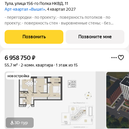
Тула
,
улица 156-го Полка НКВД
,
11
Арт-квартал «Выше!»
, 4 квартал 2027
- перегородки - по проекту; - поверхность потолков - по
проекту; - поверхность стен - выровненные стены; - без
установки межкомнатных дверей; - входная дверь - по
проекту; - окна ПВХ в соответствии с проектом; - холодное и
Позвонить
Позвоните мне
горячее водоснабжение
6 958 750
₽
55,7 м²
2-комн. квартира
1 этаж из 15
новостройка
3D-тур