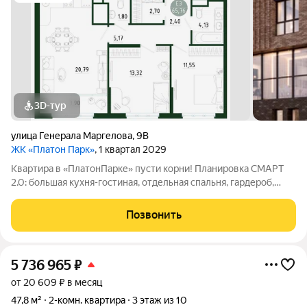
3D-тур
улица Генерала Маргелова
,
9В
ЖК «Платон Парк»
, 1 квартал 2029
Квартира в «ПлатонПарке» пусти корни! Планировка СМАРТ
2.0: большая кухня-гостиная, отдельная спальня, гардероб,
окна от пола и высокие потолки. Пространство светлое,
открытое и удобное для жизни. Индивидуальное отопление
Позвонить
комфорт без лишней
5 736 965
₽
от 20 609 ₽ в месяц
47,8 м²
2-комн. квартира
3 этаж из 10