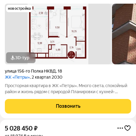
новостройка
3D-тур
улица 156-го Полка НКВД
,
18
ЖК «Петры»
, 2 квартал 2030
Просторная квартира в ЖК «Петры». Много света, спокойный
район и жизнь рядом с природой Планировки с кухней-
гостиной, отдельными спальнями, гардеробными и мастер-
зонами. Увеличенная высота потолков, панорамное
Позвонить
остекление. В квартире светло, просторно
5 028 450
₽