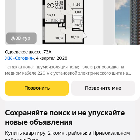
3D-тур
Одоевское шоссе
,
73А
ЖК «Сегодня»
, 4 квартал 2028
- стяжка пола; - шумоизоляция пола; - электропроводка на
медном кабеле 220 V с установкой электрического щита на
этаже в местах общего пользования и распределительного
щита в квартире; - установлена силовая электрическая
Позвонить
Позвоните мне
розетка для самостоятельной
Сохраняйте поиск и не упускайте
новые объявления
Купить квартиру, 2-комн., районы: в Привокзальном