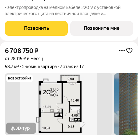
- электропроводка на медном кабеле 220 V с установкой
электрического щита на лестничной площадке и
распределительного щита в квартире; - установлена силовая
электрическая розетка для самостоятельной установки
Позвонить
Позвоните мне
Участником электрической плиты; -
6 708 750
₽
от 28 115 ₽ в месяц
53,7 м²
2-комн. квартира
7 этаж из 17
новостройка
3D-тур