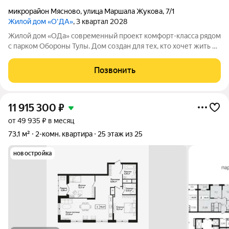
микрорайон Мясново
,
улица Маршала Жукова
,
7/1
Жилой дом «О'ДА»
, 3 квартал 2028
Жилой дом «ОДа» современный проект комфорт-класса рядом
с парком Обороны Тулы. Дом создан для тех, кто хочет жить в
спокойной, зелёной среде, не теряя удобной связи с городом:
до центра около 20 минут. Локация и окружение ключевое
Позвонить
преимущество Дом
11 915 300
₽
от 49 935 ₽ в месяц
73,1 м²
2-комн. квартира
25 этаж из 25
новостройка