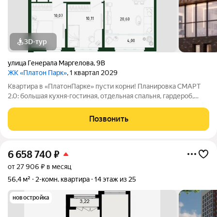
3D-тур
улица Генерала Маргелова
,
9В
ЖК «Платон Парк»
, 1 квартал 2029
Квартира в «ПлатонПарке» пусти корни! Планировка СМАРТ
2.0: большая кухня-гостиная, отдельная спальня, гардероб,
окна от пола и высокие потолки. Пространство светлое,
открытое и удобное для жизни. Индивидуальное отопление
Позвонить
комфорт без лишней
6 658 740
₽
от 27 906 ₽ в месяц
56,4 м²
2-комн. квартира
14 этаж из 25
новостройка