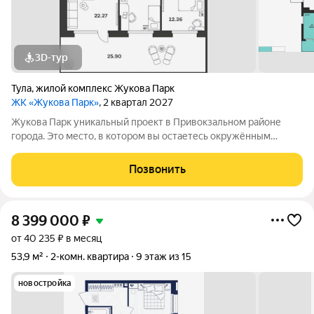
3D-тур
Тула
,
жилой комплекс Жукова Парк
ЖК «Жукова Парк»
, 2 квартал 2027
Жукова Парк уникальный проект в Привокзальном районе
города. Это место, в котором вы остаетесь окружённым
природой, не жертвуя городским комфортом. С центром
города связывает Одоевское шоссе, в перспективе новая
Позвонить
дорога, проходящая к улице Маршала
8 399 000
₽
от 40 235 ₽ в месяц
53,9 м²
2-комн. квартира
9 этаж из 15
новостройка