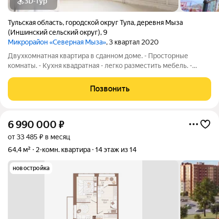
3D-тур
Тульская область
,
городской округ Тула
,
деревня Мыза
(Иншинский сельский округ)
,
9
Микрорайон «Северная Мыза»
, 3 квартал 2020
Двухкомнатная квартира в сданном доме. - Просторные
комнаты. - Кухня квадратная - легко разместить мебель. -
Раздельный санузел. - В комнатах есть места для больших
шкафов. - Небольшой балкончик. - Отделка White Box - все
Позвонить
грязные работы выполнены за
6 990 000
₽
от 33 485 ₽ в месяц
64,4 м²
2-комн. квартира
14 этаж из 14
новостройка