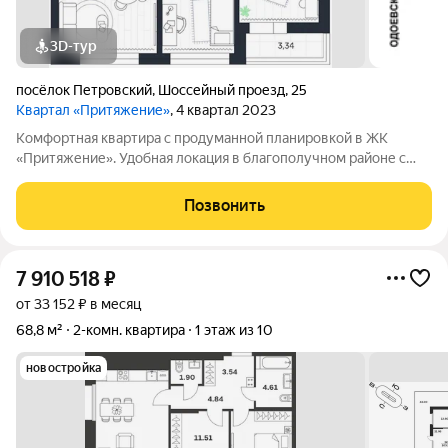
3D-тур
посёлок Петровский
,
Шоссейный проезд
,
25
Квартал «Притяжение»
, 4 квартал 2023
Комфортная квартира с продуманной планировкой в ЖК
«Притяжение». Удобная локация в благополучном районе с
отличной транспортной доступностью и минимумом пробок.
Рядом с домом остановка общественного транспорта - вы
Позвонить
быстро доберетесь в любую точку
7 910 518
₽
от 33 152 ₽ в месяц
68,8 м²
2-комн. квартира
1 этаж из 10
новостройка