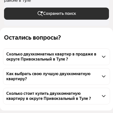
районе в Туле
Сохранить поиск
Остались вопросы?
Сколько двухкомнатных квартир в продаже в
округе Привокзальный в Туле ?
На Яндекс Недвижимости в продаже в округе 
Привокзальный в Туле 1164 двухкомнатных 
Как выбрать свою лучшую двухкомнатную
квартиру?
квартиры 1164 объявления от застройщиков
Чтобы купить 2-комнатную квартиру c 3D-туром в 
округе Привокзальный, воспользуйтесь тепловой 
Сколько стоит купить двухкомнатную
квартиру в округе Привокзальный в Туле ?
картой для оценки инфраструктуры и 
транспортной доступности в выбранном районе в 
Цена за квадратный метр
93 951 — 200 000 ₽
округе Привокзальный в Туле