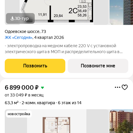
3D-тур
Одоевское шоссе
,
73
ЖК «Сегодня»
, 4 квартал 2026
- электропроводка на медном кабеле 220 V с установкой
электрического щита в МОП и распределительного щита в
квартире, смонтированы электрические розетки и
выключатели; - установлена силовая электрическая розетка
Позвонить
Позвоните мне
для самостоятельной установки
6 899 000
₽
от 33 049 ₽ в месяц
63,3 м²
2-комн. квартира
6 этаж из 14
новостройка