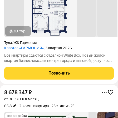
3D-тур
Тула
,
ЖК Гармония
Квартал «ГАРМОНИЯ»
, 3 квартал 2026
Все квартиры сдаются с отделкой White Box. Новый жилой
квартал бизнес-класса в центре города и шаговой доступности
от Центрального парка. На территории большой наземный
паркинг, собственная набережная и множество прогулочных
Позвонить
зон, современные площадки
8 678 347
₽
от 36 370 ₽ в месяц
65,8 м²
2-комн. квартира
23 этаж из 25
новостройка