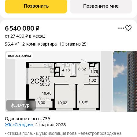
транспортная артерия Павшинского моста, позволит за 6
Позвонить
Позвоните мне
минут добраться до центра города или быстро
6 540 080
₽
от 27 409 ₽ в месяц
56,4 м²
2-комн. квартира
10 этаж из 25
новостройка
3D-тур
Одоевское шоссе
,
73А
ЖК «Сегодня»
, 4 квартал 2028
- стяжка пола; - шумоизоляция пола; - электропроводка на