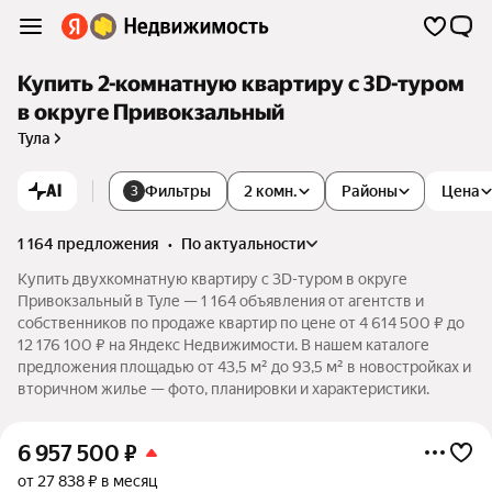
Купить 2-комнатную квартиру c 3D-туром
в округе Привокзальный
Тула
AI
Фильтры
2 комн.
Районы
Цена
3
1 164 предложения
•
по актуальности
Купить двухкомнатную квартиру c 3D-туром в округе
Привокзальный в Туле — 1 164 объявления от агентств и
собственников по продаже квартир по цене от 4 614 500 ₽ до
12 176 100 ₽ на Яндекс Недвижимости. В нашем каталоге
предложения площадью от 43,5 м² до 93,5 м² в новостройках и
вторичном жилье — фото, планировки и характеристики.
6 957 500
₽
от 27 838 ₽ в месяц