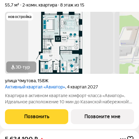
55,7 м²
2-комн. квартира
8 этаж из 15
новостройка
3D-тур
улица Чмутова
,
158Ж
Активный квартал «Авиатор»
, 4 квартал 2027
Квартира в активном квартале комфорт-класса «Авиатор».
Идеальное расположение 10 мин до Казанской набережной!
Рядом остановка общественного транспорта (9 городских
маршрутов), магазины Дикси и Магнит, несколько центров
Позвонить
Позвоните мне
образования, больница и