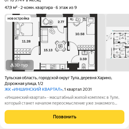
от 18 974 ₽ в месяц
47,9 м²
2-комн. квартира
6 этаж из 9
новостройка
3D-тур
Тульская область
,
городской округ Тула
,
деревня Харино
,
Дорожная улица
,
1/2
ЖК «ИНШИНСКИЙ КВАРТАЛ»
, 1 квартал 2031
«Иншинский квартал» - масштабный жилой комплекс в Туле,
который станет началом переосмысление уже знакомого
многим жителям города района. Удобный выезд по
Калужскому шоссе на проспект Ленина и по Одоевскому
Позвонить
шоссе в сторону Советского района. 4 дома