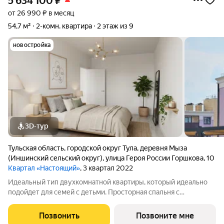
5 634 100
₽
от 26 990 ₽ в месяц
54,7 м²
2-комн. квартира
2 этаж из 9
новостройка
3D-тур
Тульская область
,
городской округ Тула
,
деревня Мыза
(Иншинский сельский округ)
,
улица Героя России Горшкова
,
10
Квартал «Настоящий»
, 3 квартал 2022
Идеальный тип двухкомнатной квартиры, который идеально
подойдет для семей с детьми. Просторная спальня с
небольшой гардеробной Большая детская с рабочими зонами
для 2 детей Функциональная кухня с обеденной зоной
Позвонить
Позвоните мне
Совмещенный санузел Зона утилити-рум