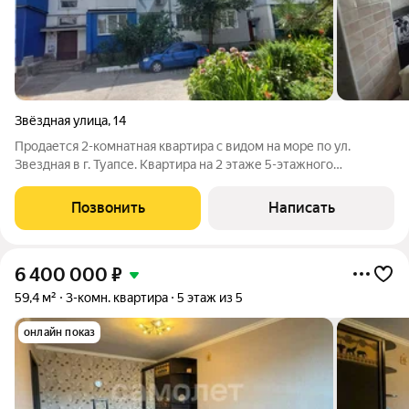
Звёздная улица
,
14
Продается 2-комнатная квартира с видом на море по ул.
Звездная в г. Туапсе. Квартира на 2 этаже 5-этажного
кирпичного дома, общая площадь 37,4 кв м, кухня объединена с
лоджией, коммуникации все централизованные, поскольку
Позвонить
Написать
дом находится в
6 400 000
₽
59,4 м²
3-комн. квартира
5 этаж из 5
онлайн показ