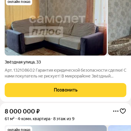
онлайн показ
Звёздная улица
,
33
Арт. 132108602 Гарантия юридической безопасности сделки! С
нами покупатель не рискует! В микрорайоне Звёздный
продаётся двухкомнатная квартира общей площадью 44,2 кв. м
с двумя изолированными комнатами 11 кв. м и 16 кв. м,
Позвонить
соответственно, и кухней -
8 000 000
₽
61 м²
4-комн. квартира
8 этаж из 9
онлайн показ