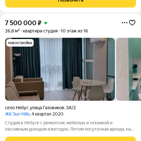
можно заехать и жить без
7 500 000
₽
26,8 м²
квартира-студия
10 этаж из 16
новостройка
село Небуг
,
улица Газовиков
,
3А/2
ЖК Sun Hills
, 4 квартал 2020
Студия в Небуге с ремонтом, мебелью и техникой и
пассивным доходом ежегодно. Летом посуточная аренда, на
зимний период - помесячная. Все остается при продаже. Один