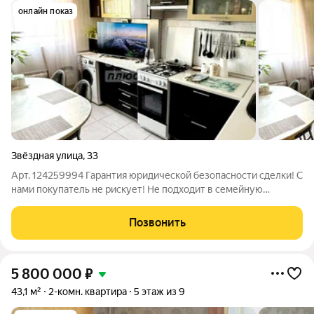
онлайн показ
Звёздная улица
,
33
Арт. 124259994 Гарантия юридической безопасности сделки! С
нами покупатель не рискует! Не подходит в семейную
ипотеку. Дом 1979 года постройки. В микрорайоне Звёздный
продаётся двухкомнатная квартира общей площадью 44,2 кв. м
Позвонить
с двумя изолированными
5 800 000
₽
43,1 м²
2-комн. квартира
5 этаж из 9