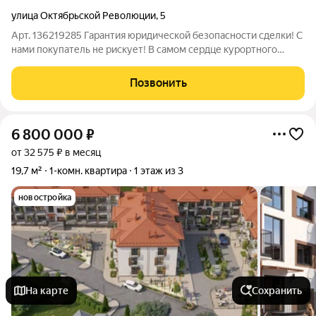
улица Октябрьской Революции
,
5
Арт. 136219285 Гарантия юридической безопасности сделки! С
нами покупатель не рискует! В самом сердце курортного
города Туапсе, расположенного на берегу Чёрного моря,
продаётся светлая, уютная комната 20,7 кв. м Важный факт -
Позвонить
комната имеет статус
6 800 000
₽
от 32 575 ₽ в месяц
19,7 м²
1-комн. квартира
1 этаж из 3
новостройка
На карте
Сохранить