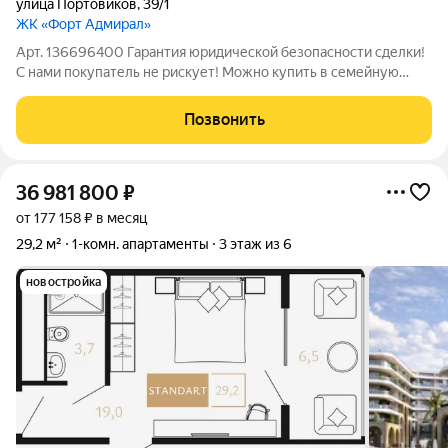
улица Портовиков
,
39/1
ЖК «Форт Адмирал»
Арт. 136696400 Гарантия юридической безопасности сделки!
С нами покупатель не рискует! Moжно купить в семейную
ипoтеку 6% CAМAЯ HИЗKAЯ ЦЕНА B ЖК ! O квaртирe:Высокие
потолки (2,9 м), прихожая 9,5 кв. м, жилая комната 13,3 кв. м,
Позвонить
кухня 10,7 кв. м,
36 981 800
₽
от 177 158 ₽ в месяц
29,2 м²
1-комн. апартаменты
3 этаж из 6
новостройка