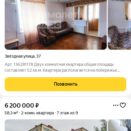
Звёздная улица
,
37
Арт. 136281178 Двух комнатная квартира общая площадь
составляет 52 кв.м. Квартира располагается на побережье
Черного моря. Парковка у дома. Расположение квартиры
очень удобное, окна выходят на живописную местность. В
Позвонить
шаговой доступности магазины,
6 200 000
₽
58,3 м²
2-комн. квартира
7 этаж из 9