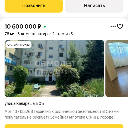
всего в нескольких шагах от моря! Основные характеристики:
Позвонить
Написать
Площадь: 28 кв. м. Этаж: 3 из 12 Количество
10 600 000
₽
78 м²
3-комн. квартира
2 этаж из 5
онлайн показ
улица Калараша
,
50Б
Арт. 137133268 Гарантия юридической безопасности! С нами
покупатель не рискует! Семейная Ипотека 6% !!! В городе
Туапсе, расположенном на берегу Чёрного моря, в самом