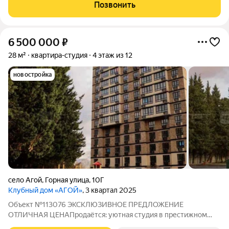
собственник. Без обременений. Новый красивый комплекс. До
Позвонить
моря 20 минут. Один из
6 500 000
₽
28 м²
квартира-студия
4 этаж из 12
новостройка
село Агой
,
Горная улица
,
10Г
Клубный дом «АГОЙ»
, 3 квартал 2025
Объект №113076 ЭКСКЛЮЗИВНОЕ ПРЕДЛОЖЕНИЕ
ОТЛИЧНАЯ ЦЕНАПродаётся: уютная студия в престижном
жилом комплексе "Клубный дом АГОЙ", расположенном