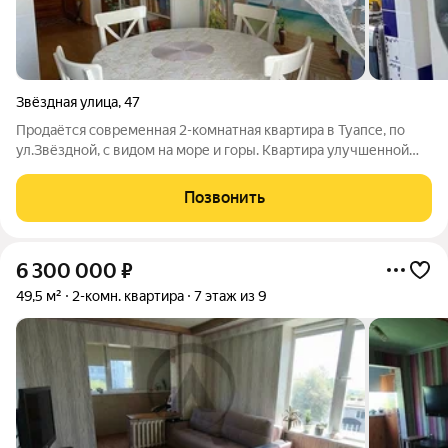
Звёздная улица
,
47
Продаётся современная 2-комнатная квартира в Туапсе, по
ул.Звёздной, с видом на море и горы. Квартира улучшенной
планировки, находится на 5 этаже 9-этажного панельного
дома. Общая площадь 51 кв.м + лоджия 8 кв.м. Комнаты
Позвонить
изолированные, санузел
6 300 000
₽
49,5 м²
2-комн. квартира
7 этаж из 9