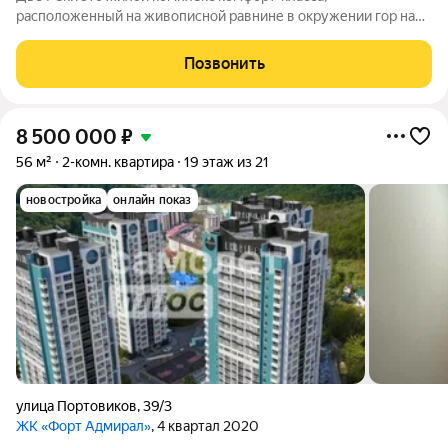
расположенный на живописной равнине в окружении гор на
Черноморском побережье в городе Туапсе. Проект клубного
типа представляет собой 10-этажный дом с двумя секциями. В
Позвонить
комплексе Две Реки располагаются
8 500 000
₽
56 м²
2-комн. квартира
19 этаж из 21
новостройка
онлайн показ
улица Портовиков
,
39/3
ЖК «Форт Адмирал»
, 4 квартал 2020