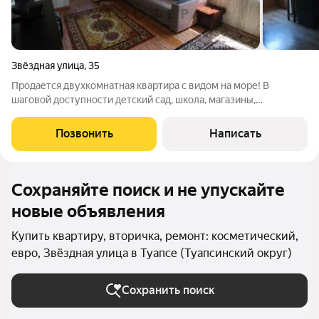
Звёздная улица
,
35
Продается двухкомнатная квартира с видом на море! В
шаговой доступности детский сад, школа, магазины,
остановки! К пляжу пешком 10 минут. Общие характеристики:
Дом: панельный, 1998 года постройки Этаж: 7-й Комнаты:
Позвонить
Написать
раздельные (изолированные)
Сохраняйте поиск и не упускайте
новые объявления
Купить квартиру, вторичка, ремонт: косметический,
евро, Звёздная улица в Туапсе (Туапсинский округ)
Сохранить поиск