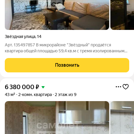
Звёздная улица
,
14
Арт. 135497857 В микрорайоне "Звёздный" продаётся
квартира общей площадью 59,4 кв.м с тремя изолированными
комнатами, балконом и лоджией, санузел раздельный.
Квартира светлая, комнаты правильной формы. Просторная
Позвонить
входная группа. Окна выходят во двор
6 380 000
₽
43 м²
2-комн. квартира
2 этаж из 9