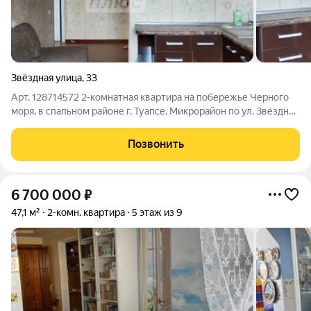
Звёздная улица
,
33
Арт. 128714572 2-комнатная квартира на побережье Черного
моря, в спальном районе г. Туапсе. Микрорайон по ул. Звёздная
уникальный по своему расположению: удалённость от
производств, прекрасные видовые характеристики, как на
Позвонить
город, так и на море.
6 700 000
₽
47,1 м²
2-комн. квартира
5 этаж из 9