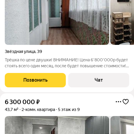
Звёздная улица
,
39
Трёшка по цене двушки! ВНИМАНИЕ! Цена 6'800'000р будет
стоять всего один месяц, после будет повышение стоимости!
Успейте купить по сниженой цене! Срочная продажа! 1
собственник. Документы готовы к продаже, квартира готова к
Позвонить
Чат
переезду. Квартира
6 300 000
₽
43,7 м²
2-комн. квартира
5 этаж из 9