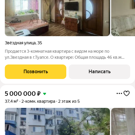
Звёздная улица
,
35
Продается 3-комнатная квартира с видом на море по
ул.Звездная в г.Туапсе. О квартире: Общая площадь 46 кв.м
Площадь комнат 17+8+6 Кухня 9 кв.м. О доме: дом панельный
Коммуникации: Все центральные Инфраструктура: В шаговой
Позвонить
Написать
доступности Магазины Школа
5 000 000
₽
37,4 м²
2-комн. квартира
2 этаж из 5