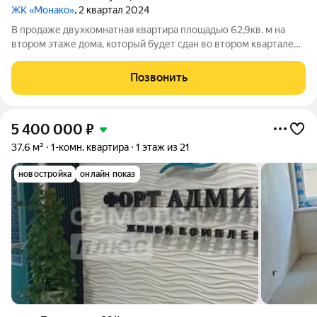
ЖК «Монако»
, 2 квартал 2024
В продаже двухкомнатная квартира площадью 62,9кв. м на
втором этаже дома, который будет сдан во втором квартале
2024 года. Квартира расположена в жилом комплексе
«Монако». Комплекс находится в Туапсинском районе рядом с
Позвонить
Чёрным морем: до живописного
5 400 000
₽
37,6 м²
1-комн. квартира
1 этаж из 21
новостройка
онлайн показ