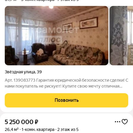
Звёздная улица
,
39
Арт. 139083773 Гарантия юридической безопасности сделки! С
нами покупатель не рискует! Купите свою мечту отличная
трехкомнатная квартира на продажу в Туапсе! Хотите жить в
красивом месте, наслаждаться природой и иметь идеальное
Позвонить
пространство для
5 250 000
₽
26,4 м²
1-комн. квартира
2 этаж из 5