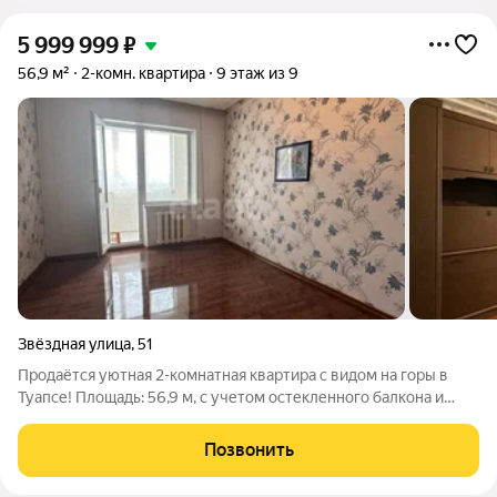
5 999 999
₽
56,9 м²
2-комн. квартира
9 этаж из 9
Звёздная улица
,
51
Продаётся уютная 2-комнатная квартира с видом на горы в
Туапсе! Площадь: 56,9 м, с учетом остекленного балкона и
лоджия с панорамным видом на горы. Преимущество:
Экологически чистый район, комфорт и красота природы.
Позвонить
Особенности: Один