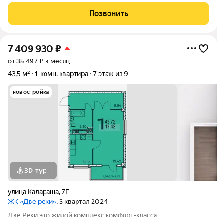
премиум-класса "Sun Нills" на третьем этаже, в курортном
пoceлкe Небуг на берегу Чёрнoго мoря. До моря - 600 метров
Позвонить
по ровной дороге.
7 409 930
₽
от 35 497 ₽ в месяц
43,5 м²
1-комн. квартира
7 этаж из 9
новостройка
3D-тур
улица Калараша
,
7Г
ЖК «Две реки»
, 3 квартал 2024
Две Реки это жилой комплекс комфорт-класса,