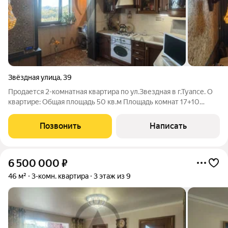
Звёздная улица
,
39
Продается 2-комнатная квартира по ул.Звездная в г.Туапсе. О
квартире: Общая площадь 50 кв.м Площадь комнат 17+10
Кухня 9 кв.м. О доме: дом панельный Коммуникации: Все
центральные Инфраструктура: В шаговой доступности
Позвонить
Написать
Магазины Школа Детский сад Аптека
6 500 000
₽
46 м²
3-комн. квартира
3 этаж из 9