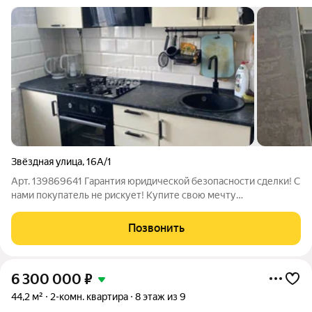
Звёздная улица
,
16А/1
Арт. 139869641 Гарантия юридической безопасности сделки! С
нами покупатель не рискует! Купите свою мечту
однокомнатная квартира в городе Туапсе! Хотите жить в
красивом месте, наслаждаться природой и иметь идеальное
Позвонить
пространство для своей семьи?
6 300 000
₽
44,2 м²
2-комн. квартира
8 этаж из 9