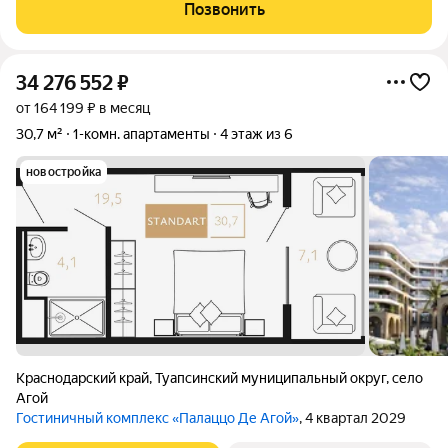
экологически чистом и престижном микрорайоне - Калараша -
Позвонить
продаётся квартира общей
34 276 552
₽
от 164 199 ₽ в месяц
30,7 м²
1-комн. апартаменты
4 этаж из 6
новостройка
Краснодарский край
,
Туапсинский муниципальный округ
,
село
Агой
Гостиничный комплекс «Палаццо Де Агой»
, 4 квартал 2029