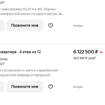
027
-трансформер 50,21 м в ЖК «Рауни»
комфортной жизни сегодня и завтра. За
 пространство можно адаптировать под
 выделить отдельную спальню, кабинет
Позвоните мне
вчера
6 122 500
₽
 квартира · 4 этаж из 12
163 441 ₽ за м²
Тосно
027
 окружении природы и городской
овка продумана так, чтобы пространство
дневной жизни, отдыха и хранения всего
Позвоните мне
вчера