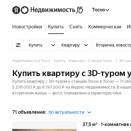
Тосно
Новостройки
Купить
Снять
Коммерческая
И
Купить
Квартиру
Вторичка, новост
Недвижимость в Тосно
Купить
Квартира
Станция Тосно
C 3D-тур
Купить квартиру c 3D-туром у
Купить квартиру c 3D-туром у станции Тосно в Тосно — 71 об
5 278 000 ₽ до 8 197 200 ₽ на Яндекс Недвижимости. В наше
вторичном жилье — фото, планировки и характеристики.
71 объявление:
по актуальности
37,5 м² · 1-комнатная