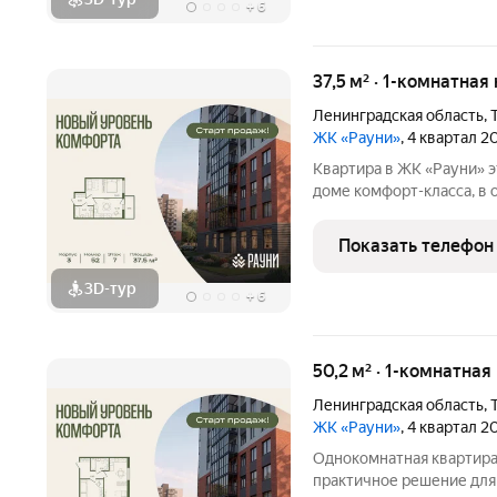
+
6
37,5 м² · 1-комнатная
Ленинградская область
,
ЖК «Рауни»
, 4 квартал 2
Квартира в ЖК «Рауни» это возможность жить в современном
доме комфорт-класса, в
инфраструктуры. Планир
было удобным для повсе
Показать телефон
необходимого. Это
3D-тур
+
6
50,2 м² · 1-комнатная
Ленинградская область
,
ЖК «Рауни»
, 4 квартал 2
Однокомнатная квартира
практичное решение для 