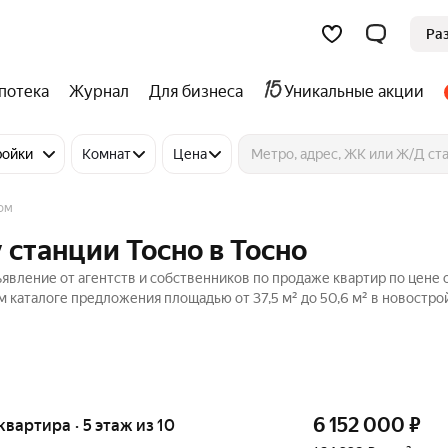
Ра
потека
Журнал
Для бизнеса
Уникальные акции
ройки
Комнат
Цена
ом
 станции Тосно в Тосно
ъявление от агентств и собственников по продаже квартир по цене 
м каталоге предложения площадью от 37,5 м² до 50,6 м² в новостро
6 152 000
₽
 квартира · 5 этаж из 10