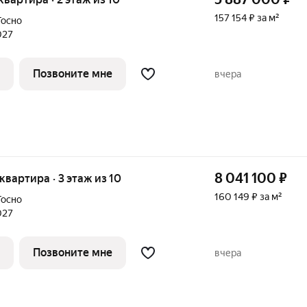
157 154 ₽ за м²
Тосно
027
Позвоните мне
вчера
8 041 100
₽
 квартира · 3 этаж из 10
160 149 ₽ за м²
Тосно
027
Позвоните мне
вчера