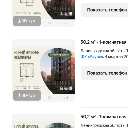
счёт гибкой планировки
разные сценарии жизни:
Показать телефон
или детскую с
3D-тур
+
6
50,2 м² · 1-комнатная
Ленинградская область
,
ЖК «Рауни»
, 4 квартал 2
Показать телефон
3D-тур
+
6
50,2 м² · 1-комнатная
Ленинградская область
,