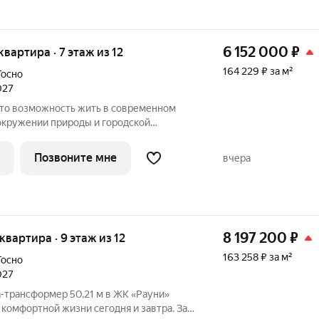
6 152 000
₽
 квартира · 7 этаж из 12
164 229 ₽ за м²
Тосно
027
 окружении природы и городской
овка продумана так, чтобы пространство
дневной жизни, отдыха и хранения всего
Позвоните мне
вчера
8 197 200
₽
 квартира · 9 этаж из 12
163 258 ₽ за м²
Тосно
027
-трансформер 50,21 м в ЖК «Рауни»
комфортной жизни сегодня и завтра. За