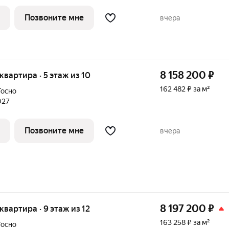
 пространство можно адаптировать под
 выделить отдельную спальню, кабинет
Позвоните мне
вчера
8 158 200
₽
 квартира · 5 этаж из 10
162 482 ₽ за м²
Тосно
027
Позвоните мне
вчера
8 197 200
₽
 квартира · 9 этаж из 12
163 258 ₽ за м²
Тосно