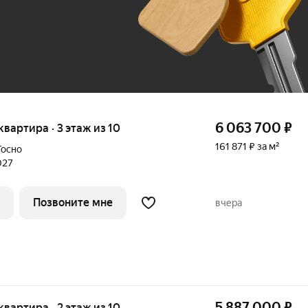
До 100 тыс. ₽
6 063 700
₽
 квартира · 3 этаж из 10
161 871 ₽ за м²
Тосно
027
Позвоните мне
вчера
5 887 000
₽
 квартира · 2 этаж из 10