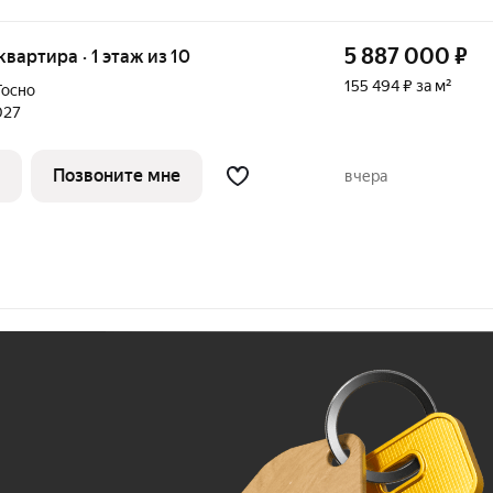
5 887 000
₽
 квартира · 1 этаж из 10
155 494 ₽ за м²
Тосно
027
Позвоните мне
вчера
Ж