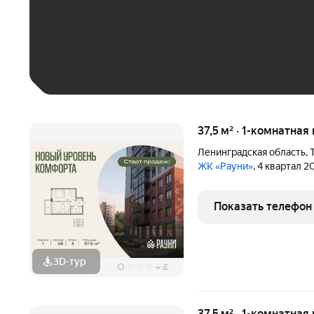
До 30 тыс. ₽
До 50 тыс. ₽
До 70 тыс. ₽
Больше 100 тыс. ₽
37,5 м² · 1-комнатная
Ленинградская область
,
ЖК «Рауни»
, 4 квартал 2
Показать телефон
3D-тур
+
6
37,5 м² · 1-комнатная