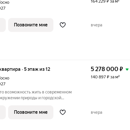
164 229 ₽ за м²
Тосно
027
Позвоните мне
вчера
5 278 000
₽
 квартира · 5 этаж из 12
140 897 ₽ за м²
Тосно
027
 окружении природы и городской
овка продумана так, чтобы пространство
дневной жизни, отдыха и хранения всего
Позвоните мне
вчера