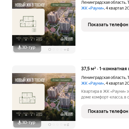
Ленинградская область
,
ЖК «Рауни»
, 4 квартал 2
Показать телефон
3D-тур
+
6
37,5 м² · 1-комнатная
Ленинградская область
,
ЖК «Рауни»
, 4 квартал 2
Квартира в ЖК «Рауни» это возможность жить в современном
доме комфорт-класса, в
инфраструктуры. Планир
было удобным для повсе
Показать телефон
необходимого. Это
3D-тур
+
6