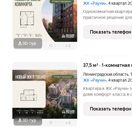
ЖК «Рауни»
, 4 квартал 2
Однокомнатная квартира
практичное решение для 
счёт гибкой планировки
разные сценарии жизни:
Показать телефон
или детскую с
3D-тур
+
6
37,5 м² · 1-комнатная
Ленинградская область
,
ЖК «Рауни»
, 4 квартал 2
Квартира в ЖК «Рауни» это возможность жить в современном
доме комфорт-класса, в
инфраструктуры. Планир
было удобным для повсе
Показать телефон
необходимого. Это
3D-тур
+
6