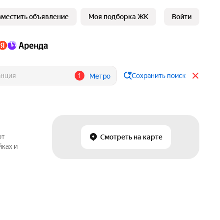
зместить объявление
Моя подборка ЖК
Войти
1
Сохранить поиск
Метро
от
Смотреть на карте
йках и