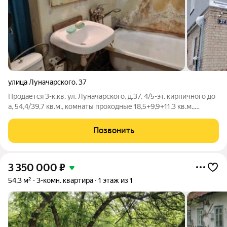
улица Луначарского
,
37
Продается 3-к.кв. ул. Луначарского, д.37, 4/5-эт. кирпичного до
а, 54,4/39,7 кв.м., комнаты проходные 18,5+9,9+11,3 кв.м.,
кухня-5,2 кв.м., прихожая-3,2 кв.м., с/у совмещен, кладовые,
балкон застеклен. Требуется косметический ремонт. В
Позвонить
шаговой
3 350 000
₽
54,3 м²
3-комн. квартира
1 этаж из 1