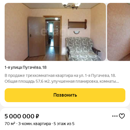
1-я улица Пугачёва
,
18
В продаже трехкомнатная квaртиpа на ул. 1-я Пугачева, 18.
Общая площадь 57,6 м2, улучшенная планировка, комнаты
изолированные. Расположена на 4-м этаже кирпичного
пятиэтажного дома 1985 года постройки. Квартира теплая и
Позвонить
сухая. Состояние
5 000 000
₽
70 м²
3-комн. квартира
5 этаж из 5