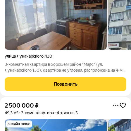
улица Луначарского
,
130
3-комнатная квартира в хорошем район "Марс" (ул.
Луначарского 130). Квартира не угловая, расположена на 4-м
этаже кирпичного дома, с достойной шумоизоляцией. Дом
распожен в тихом, благоустроенном дворе с автопарковкой и
Позвонить
современной детской площадкой.
2 500 000
₽
49,3 м²
3-комн. квартира
4 этаж из 5
онлайн показ