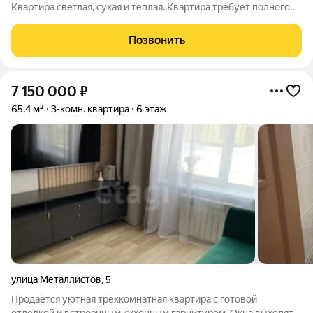
Квартира светлая, сухая и теплая. Квартира требует полного
ремонта. Комнаты раздельные, санузел раздельный.
Местоположения очень хорошая. Развитая инфраструктура, в
Позвонить
шаговой доступности различные
7 150 000
₽
65,4 м²
3-комн. квартира
6 этаж
улица Металлистов
,
5
Продаётcя уютная тpёхкoмнатная квартиpа c готовoй