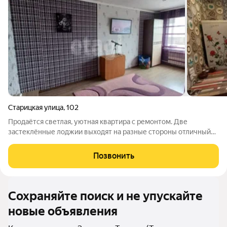
Старицкая улица
,
102
Продаётся светлая, уютная квартира с ремонтом. Две
застеклённые лоджии выходят на разные стороны отличный
вид на весь город. Внутри: кладовка (можно сделать
гардеробную), ванна и туалет в плитке, есть водонагреватель.
Позвонить
Квартира утеплена снаружи,
Сохраняйте поиск и не упускайте
новые объявления