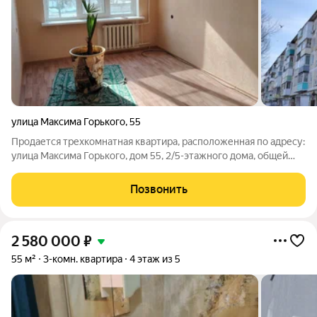
улица Максима Горького
,
55
Продается трехкомнатная квартира, расположенная по адресу:
улица Максима Горького, дом 55, 2/5-этажного дома, общей
площадью 62 кв. м. Комнаты изолированы, с/у
раздельно,балкон застеклен. В квартире установлены
Позвонить
пластиковые окна, входная металлическая
2 580 000
₽
55 м²
3-комн. квартира
4 этаж из 5