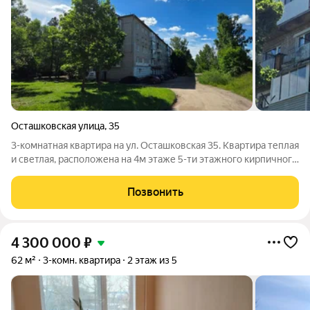
Осташковская улица
,
35
3-комнатная квартира на ул. Осташковская 35. Квартира теплая
и светлая, расположена на 4м этаже 5-ти этажного кирпичного
дома, с достойной шумоизоляцией. Дом расположен в тихом
дворе с детской площадкой и местом для авто, в отдалении от
Позвонить
автодороги. В
4 300 000
₽
62 м²
3-комн. квартира
2 этаж из 5