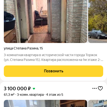
улица Степана Разина
,
15
3-комнатная квартира в исторической части города Торжок
(ул. Степана Разина 15). Квартира расположена на 1м этаже 2-
этажного дома. Дом крепкий, бревенчатый, в шаговой
доступности вся необходимая инфраструктура: магазины,
Позвонить
школа, детский сад, аптека,
3 100 000
₽
61,3 м²
3-комн. квартира
4 этаж из 5