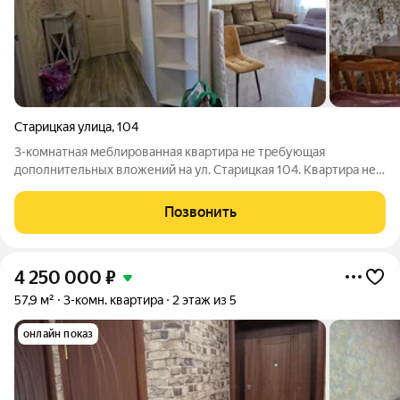
Старицкая улица
,
104
3-комнатная меблированная квартира не требующая
дополнительных вложений на ул. Старицкая 104. Квартира не
угловая, теплая и светлая, улучшенной планировки, общей
площадью 59,2 кв.м., три раздельные комнаты: просторная
Позвонить
гостиная 17 кв.м. с удобным
4 250 000
₽
57,9 м²
3-комн. квартира
2 этаж из 5
онлайн показ