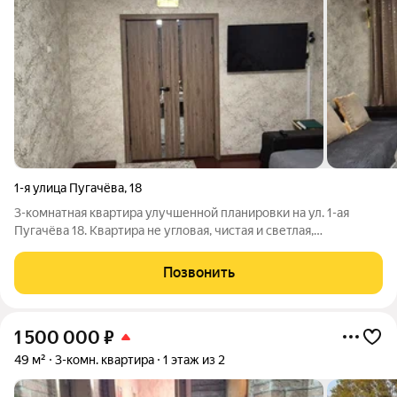
1-я улица Пугачёва
,
18
3-комнатная квартира улучшенной планировки на ул. 1-ая
Пугачёва 18. Квартира не угловая, чистая и светлая,
расположена на 4м этаже кирпичного дома. Дом с 1985 года
постройки, с достойной шумоизоляцией, расположен в
Позвонить
закрытом, тихом дворе с местом для
1 500 000
₽
49 м²
3-комн. квартира
1 этаж из 2