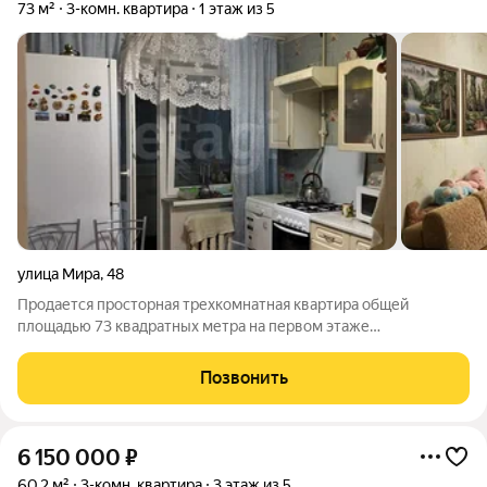
73 м²
3-комн. квартира
1 этаж из 5
улица Мира
,
48
Продается просторная трехкомнатная квартира общей
площадью 73 квадратных метра на первом этаже
пятиэтажного дома. Планировка практичная и продуманная:
все комнаты изолированные, что обеспечивает комфортное
Позвонить
проживание для семьи или возможности для
6 150 000
₽
60,2 м²
3-комн. квартира
3 этаж из 5