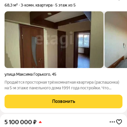
68,3 м²
3-комн. квартира
5 этаж из 5
улица Максима Горького
,
45
Продаётся просторная трёхкомнатная квартира (распашонка)
на 5-м этаже панельного дома 1991 года постройки. Что
имеем: Комнаты изолированные (19,8 + 13,5 + 11,9 м) Кухня 7,7
м Раздельный санузел Большой коридор 11 м не тесно даже с
Позвонить
крупной
5 100 000
₽