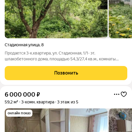
Стадионная улица
,
8
Продается 3-к.квартира, ул. Стадионная, 1/1- эт.
шлакобетонного дома, площадью 54,3/27,4 кв.м., комнаты
раздельно, на разные стороны. Квартира требует
косметического ремонта. Земельный участок 7 сот.
Позвонить
6 000 000
₽
59,2 м²
3-комн. квартира
3 этаж из 5
онлайн показ