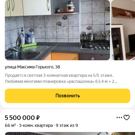
улица Максима Горького
,
38
Продаётся светлая 3-комнатная квартира на 5/5 этаже.
Любимая многими планировка «распашонка» 63,4 м + 2
застеклённых балкона. Ключевая фишка: комнаты на разные
стороны! Две комнаты (16,2 и 16,4 м) юг, солнце с утра до
Позвонить
вечера. Спальня (11 м) и
5 500 000
₽
66 м²
3-комн. квартира
9 этаж из 9