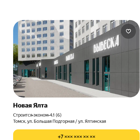
Новая Ялта
Строится
•
эконом
•
4.1 (6)
Томск
,
ул. Большая Подгорная / ул. Ялтинская
+7 ××× ××× ×× ××