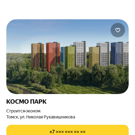
КОСМО ПАРК
Строится
•
эконом
Томск
,
ул. Николая Рукавишникова
+7 ××× ××× ×× ××