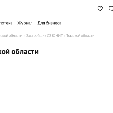
потека
Журнал
Для бизнеса
мской области
Застройщик СЗ ЮНИТ в Томской области
ой области