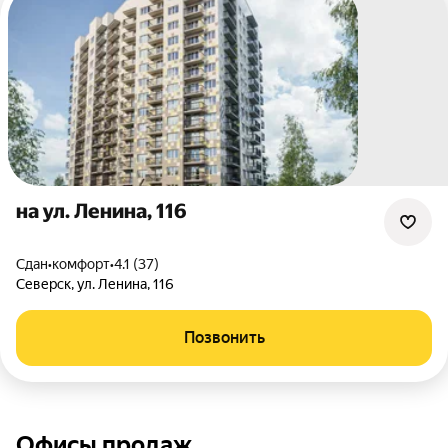
на ул. Ленина, 116
Сдан
•
комфорт
•
4.1 (37)
Северск
,
ул. Ленина
,
116
Позвонить
Офисы продаж